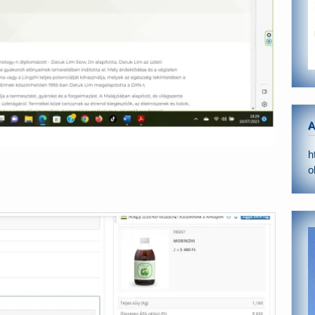
A
h
o