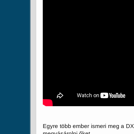
Egyre több ember ismeri meg a DXN
megvásárolni őket.