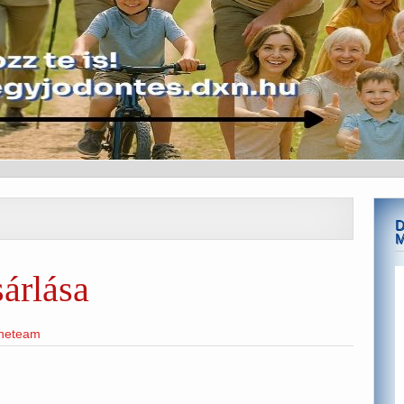
D
árlása
ineteam