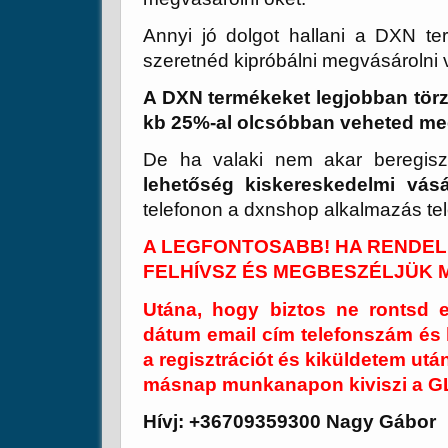
Annyi jó dolgot hallani a DXN ter
szeretnéd kipróbálni megvásárolni 
A DXN termékeket legjobban törz
kb 25%-al olcsóbban veheted m
De ha valaki nem akar beregisz
lehetőség kiskereskedelmi vásá
telefonon a dxnshop alkalmazás tel
A LEGFONTOSABB! HA RENDEL
FELHÍVSZ ÉS MEGBESZÉLJÜK M
Utána, hogy biztos ne rontsd 
dátum email cím telefonszám és
a regisztrációt és kiküldetem után
másnap munkanapon kiviszi a GLS
Hívj: +36709359300 Nagy Gábor