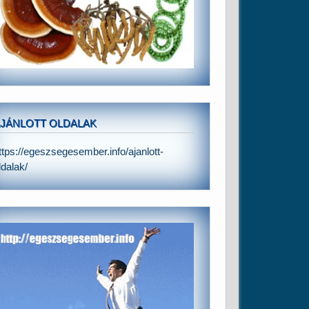
JÁNLOTT OLDALAK
ttps://egeszsegesember.info/ajanlott-
ldalak/