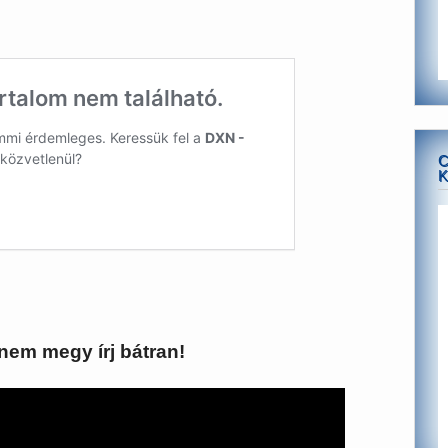
C
K
nem megy írj bátran!