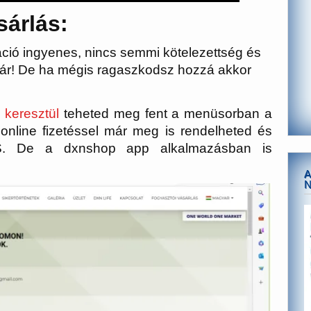
sárlás:
ráció ingyenes, nincs semmi kötelezettség és
z ár! De ha mégis ragaszkodsz hozzá akkor
 keresztül
teheted meg fent a menüsorban a
 online fizetéssel már meg is rendelheted és
GLS. De a dxnshop app alkalmazásban is
A