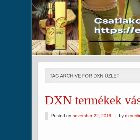
TAG ARCHIVE FOR DXN ÜZLET
DXN termékek vás
Posted on
november 22, 2019
by
dxnonl