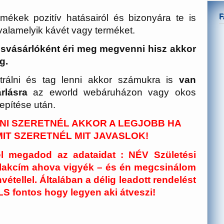
mékek pozitív hatásairól és bizonyára te is
valamelyik kávét vagy terméket.
svásárlóként éri meg megvenni hisz akkor
eg.
trálni és tag lenni akkor számukra is
van
rlásra
az eworld webáruházon vagy okos
epítése után.
NI SZERETNÉL AKKOR A LEGJOBB HA
IT SZERETNÉL MIT JAVASLOK!
el megadod az adataidat : NÉV Születési
 lakcím ahova vigyék – és én megcsinálom
vétellel. Általában a délig leadott rendelést
 fontos hogy legyen aki átveszi!