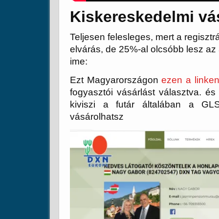
Kiskereskedelmi vá
Teljesen felesleges, mert a regiszt
elvárás, de 25%-al olcsóbb lesz a
ime:
Ezt Magyarországon
ezen a linken
fogyasztói vásárlást választva. és
kiviszi a futár általában a 
vásárolhatsz