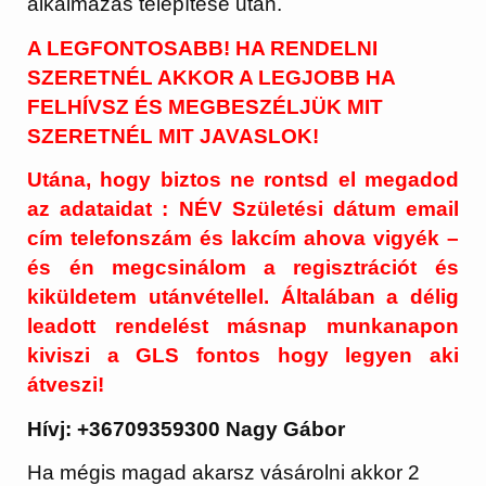
alkalmazás telepítése után.
A LEGFONTOSABB! HA RENDELNI
SZERETNÉL AKKOR A LEGJOBB HA
FELHÍVSZ ÉS MEGBESZÉLJÜK MIT
SZERETNÉL MIT JAVASLOK!
Utána, hogy biztos ne rontsd el megadod
az adataidat : NÉV Születési dátum email
cím telefonszám és lakcím ahova vigyék –
és én megcsinálom a regisztrációt és
kiküldetem utánvétellel. Általában a délig
leadott rendelést másnap munkanapon
kiviszi a GLS fontos hogy legyen aki
átveszi!
Hívj: +36709359300 Nagy Gábor
Ha mégis magad akarsz vásárolni akkor 2