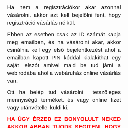
Ha nem a regisztrációkor akar azonnal
vásárolni, akkor azt kell bejelölni fent, hogy
regisztráció vásárlás nélkül.
Ebben az esetben csak az ID számát kapja
meg emailben, és ha vásárolni akar, akkor
csinálnia kell egy első bejelentkezést ahol a
emailban kapott PIN kóddal kialakíthat egy
saját jelszót amivel majd be tud járni a
webirodába ahol a webáruház online vásárlás
van.
Ott ha belép tud vásárolni tetszőleges
mennyiségű terméket, és vagy online fizet
vagy utánvétellel küldi ki.
HA ÚGY ÉRZED EZ BONYOLULT NEKED
AKKOR ABBAN TUODK SEGITENI, HOGY