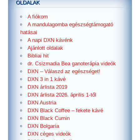
OLDALAK
A fiókom
A mandulagomba egészségtámogató
hatásai
A napi DXN kávénk
Ajánlott oldalak
Bibliai hit
dr. Csizmadia Bea ganoterápia videók
DXN – Válaszd az egészséget!
DXN 3 in 1 kávé
DXN árlista 2019
DXN árlista 2026. április 1-től
DXN Austria
DXN Black Coffee – fekete kávé
DXN Black Cumin
DXN Bolgaria
DXN céges videók