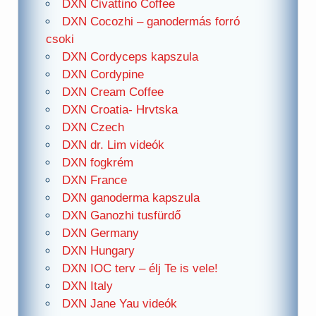
DXN Civattino Coffee
DXN Cocozhi – ganodermás forró
csoki
DXN Cordyceps kapszula
DXN Cordypine
DXN Cream Coffee
DXN Croatia- Hrvtska
DXN Czech
DXN dr. Lim videók
DXN fogkrém
DXN France
DXN ganoderma kapszula
DXN Ganozhi tusfürdő
DXN Germany
DXN Hungary
DXN IOC terv – élj Te is vele!
DXN Italy
DXN Jane Yau videók