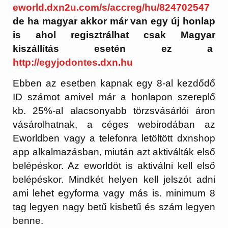
eworld.dxn2u.com/s/accreg/hu/824702547
de ha magyar akkor már van egy új honlap
is ahol regisztrálhat csak Magyar
kiszállítás esetén ez a
http://egyjodontes.dxn.hu
Ebben az esetben kapnak egy 8-al kezdődő
ID számot amivel már a honlapon szereplő
kb. 25%-al alacsonyabb törzsvásárlói áron
vásárolhatnak, a céges webirodában az
Eworldben vagy a telefonra letöltött dxnshop
app alkalmazásban, miután azt aktiválták első
belépéskor. Az eworldöt is aktiválni kell első
belépéskor. Mindkét helyen kell jelszót adni
ami lehet egyforma vagy más is. minimum 8
tag legyen nagy betű kisbetű és szám legyen
benne.