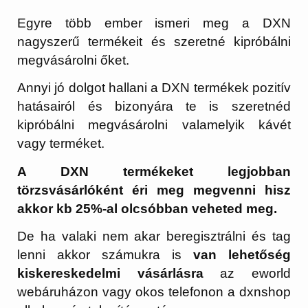
Egyre több ember ismeri meg a DXN
nagyszerű termékeit és szeretné kipróbálni
megvásárolni őket.
Annyi jó dolgot hallani a DXN termékek pozitív
hatásairól és bizonyára te is szeretnéd
kipróbálni megvásárolni valamelyik kávét
vagy terméket.
A DXN termékeket legjobban
törzsvásárlóként éri meg megvenni hisz
akkor kb 25%-al olcsóbban veheted meg.
De ha valaki nem akar beregisztrálni és tag
lenni akkor számukra is
van lehetőség
kiskereskedelmi vásárlásra
az eworld
webáruházon vagy okos telefonon a dxnshop