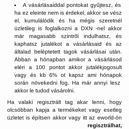
A vásárlásaiddal pontokat gyűjtesz, és
ha ez eleinte nem is érdekel, akkor se vész
el, kumulálódik és ha mégis szeretnél
üzletileg is foglalkozni a DXN -nel akkor
már magasabb szintről indulhatsz, és
kaphatsz jutalékot a vásárlásaid és az
általad beléptetett tagok vásárlásai után.
Abban a hónapban amikor a vásárlásod
eléri a 100 pontot akkor jutalékjogosult
vagy és kb 6% ot kapsz ami hónapok
során növekedni fog. Ha már annyi lesz
akkor le tudod vásárolni.
Ha valaki regisztrált tag akar lenni, hogy
olcsóbban kapja a termékeket vagy esetleg
üzletet is építsen akkor vagy itt az eworld-ön
regisztrálhat,