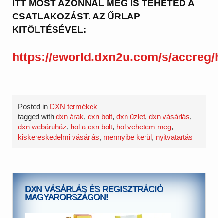
ITT MOST AZONNAL MEG IS TEHETED A
CSATLAKOZÁST. AZ ŰRLAP
KITÖLTÉSÉVEL:
https://eworld.dxn2u.com/s/accreg
Posted in
DXN termékek
tagged with
dxn árak
,
dxn bolt
,
dxn üzlet
,
dxn vásárlás
,
dxn webáruház
,
hol a dxn bolt
,
hol vehetem meg
,
kiskereskedelmi vásárlás
,
mennyibe kerül
,
nyitvatartás
DXN VÁSÁRLÁS ÉS REGISZTRÁCIÓ
MAGYARORSZÁGON!