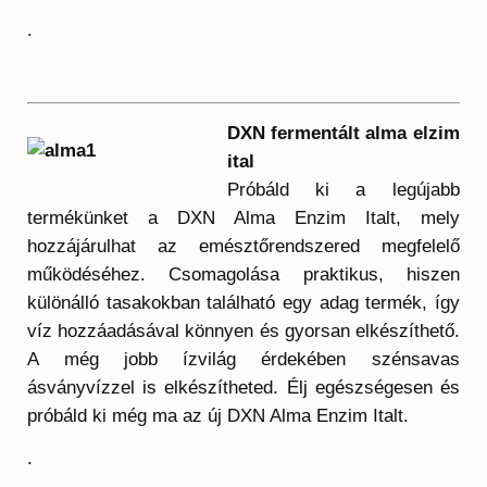
.
DXN ferm
entált alma elzim
ital
Próbáld ki a legújabb
termékünket a DXN Alma Enzim Italt, mely
hozzájárulhat az emésztőrendszered megfelelő
működéséhez. Csomagolása praktikus, hiszen
különálló tasakokban található egy adag termék, így
víz hozzáadásával könnyen és gyorsan elkészíthető.
A még jobb ízvilág érdekében szénsavas
ásványvízzel is elkészítheted. Élj egészségesen és
próbáld ki még ma az új DXN Alma Enzim Italt.
.