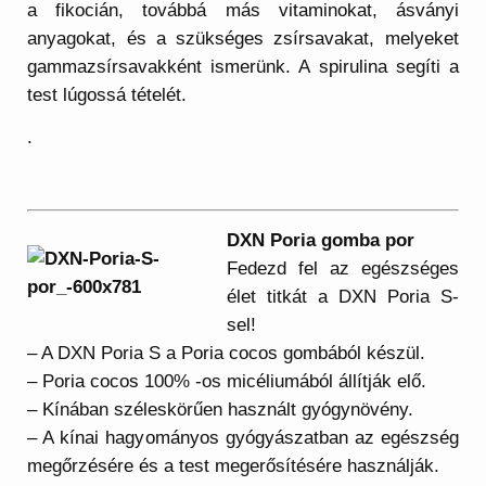
a fikocián, továbbá más vitaminokat, ásványi
anyagokat, és a szükséges zsírsavakat, melyeket
gammazsírsavakként ismerünk. A spirulina segíti a
test lúgossá tételét.
.
DXN Poria gomba por
Fedezd fel az egészséges
élet titkát a DXN Poria S-
sel!
– A DXN Poria S a Poria cocos gombából készül.
– Poria cocos 100% -os micéliumából állítják elő.
– Kínában széleskörűen használt gyógynövény.
– A kínai hagyományos gyógyászatban az egészség
megőrzésére és a test megerősítésére használják.