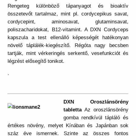
Rengeteg különböző tápanyagot és bioaktív
összetevőt tartalmaz, mint pl. cordycepikus savat,
cordycepint, aminosavat, glutaminsavat,
poliszacharidokat, B12-vitamint. A DXN Cordyceps
kapszula a test ellenálló képességét hatékonyan
növelő táplálék-kiegészítő. Régóta nagy becsben
tartják, mint vérkeringés serkentő, vesefunkciót és
légzést elősegítő tonikot.
.
DXN Oroszlánsörény
tabletta
Az oroszlánsörény
gomba rendkívül tápláló és
értékes növény, melyet Kínában és Japánban sok
száz éve ismernek. Szinte az összes fontos