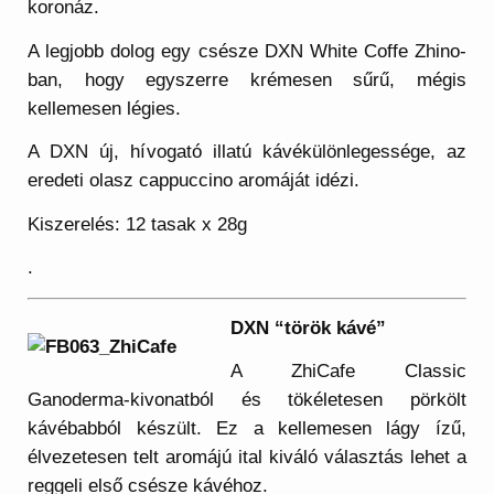
koronáz.
A legjobb dolog egy csésze DXN White Coffe Zhino-
ban, hogy egyszerre krémesen sűrű, mégis
kellemesen légies.
A DXN új, hívogató illatú kávékülönlegessége, az
eredeti olasz cappuccino aromáját idézi.
Kiszerelés: 12 tasak x 28g
.
DXN “török kávé”
A ZhiCafe Classic
Ganoderma-kivonatból és tökéletesen pörkölt
kávébabból készült. Ez a kellemesen lágy ízű,
élvezetesen telt aromájú ital kiváló választás lehet a
reggeli első csésze kávéhoz.