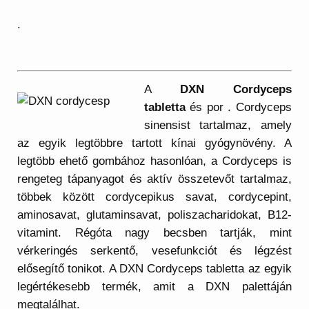
.
A
DXN Cordyceps
tabletta
és por . Cordyceps
sinensist tartalmaz, amely
az egyik legtöbbre tartott kínai gyógynövény. A
legtöbb ehető gombához hasonlóan, a Cordyceps is
rengeteg tápanyagot és aktív összetevőt tartalmaz,
többek között cordycepikus savat, cordycepint,
aminosavat, glutaminsavat, poliszacharidokat, B12-
vitamint. Régóta nagy becsben tartják, mint
vérkeringés serkentő, vesefunkciót és légzést
elősegítő tonikot. A DXN Cordyceps tabletta az egyik
legértékesebb termék, amit a DXN palettáján
megtalálhat.