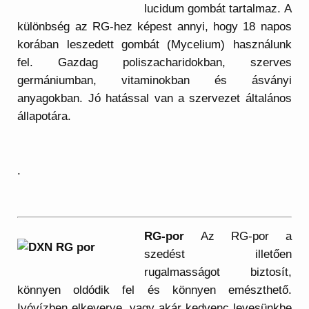
lucidum gombát tartalmaz. A
különbség az RG-hez képest annyi, hogy 18 napos
korában leszedett gombát (Mycelium) használunk
fel. Gazdag poliszacharidokban, szerves
germániumban, vitaminokban és ásványi
anyagokban. Jó hatással van a szervezet általános
állapotára.
.
RG-por
Az RG-por a
szedést illetően
rugalmasságot biztosít,
könnyen oldódik fel és könnyen emészthető.
Ivóvízben elkeverve, vagy akár kedvenc levesünkbe