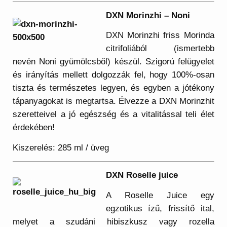
DXN Morinzhi – Noni
DXN Morinzhi friss Morinda
citrifoliából (ismertebb
nevén Noni gyümölcsből) készül. Szigorú felügyelet
és irányítás mellett dolgozzák fel, hogy 100%-osan
tiszta és természetes legyen, és egyben a jótékony
tápanyagokat is megtartsa. Élvezze a DXN Morinzhit
szeretteivel a jó egészség és a vitalitással teli élet
érdekében!
Kiszerelés: 285 ml / üveg
DXN Roselle juice
A Roselle Juice egy
egzotikus ízű, frissítő ital,
melyet a szudáni hibiszkusz vagy rozella