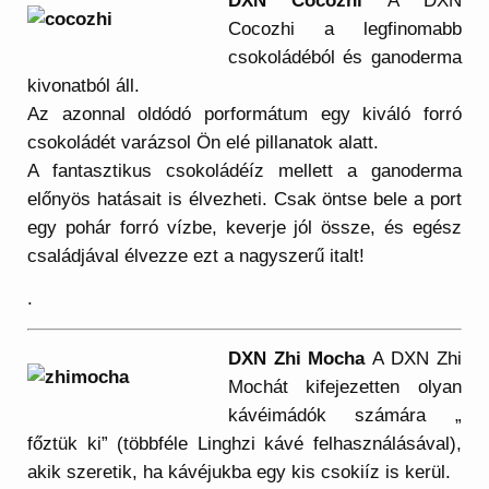
DXN Cocozhi
A DXN
Cocozhi a legfinomabb
csokoládéból és ganoderma
kivonatból áll.
Az azonnal oldódó porformátum egy kiváló forró
csokoládét varázsol Ön elé pillanatok alatt.
A fantasztikus csokoládéíz mellett a ganoderma
előnyös hatásait is élvezheti. Csak öntse bele a port
egy pohár forró vízbe, keverje jól össze, és egész
családjával élvezze ezt a nagyszerű italt!
.
DXN Zhi Mocha
A DXN Zhi
Mochát kifejezetten olyan
kávéimádók számára „
főztük ki” (többféle Linghzi kávé felhasználásával),
akik szeretik, ha kávéjukba egy kis csokiíz is kerül.