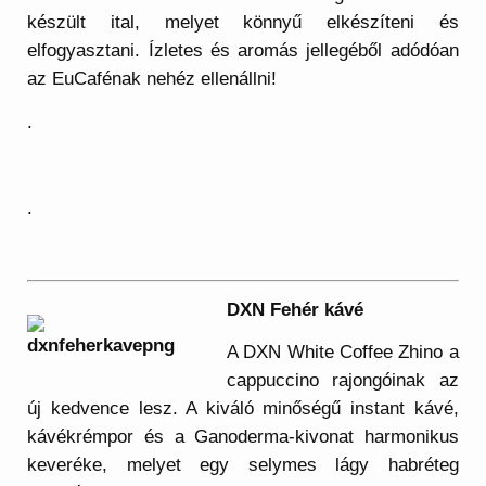
készült ital, melyet könnyű elkészíteni és
elfogyasztani. Ízletes és aromás jellegéből adódóan
az EuCafénak nehéz ellenállni!
.
.
DXN Fehér kávé
A DXN White Coffee Zhino a
cappuccino rajongóinak az
új kedvence lesz. A kiváló minőségű instant kávé,
kávékrémpor és a Ganoderma-kivonat harmonikus
keveréke, melyet egy selymes lágy habréteg