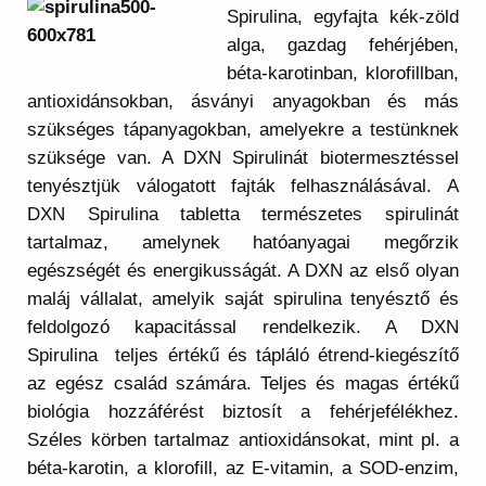
Spirulina, egyfajta kék-zöld
alga, gazdag fehérjében,
béta-karotinban, klorofillban,
antioxidánsokban, ásványi anyagokban és más
szükséges tápanyagokban, amelyekre a testünknek
szüksége van. A DXN Spirulinát biotermesztéssel
tenyésztjük válogatott fajták felhasználásával. A
DXN Spirulina tabletta természetes spirulinát
tartalmaz, amelynek hatóanyagai megőrzik
egészségét és energikusságát. A DXN az első olyan
maláj vállalat, amelyik saját spirulina tenyésztő és
feldolgozó kapacitással rendelkezik. A DXN
Spirulina teljes értékű és tápláló étrend-kiegészítő
az egész család számára. Teljes és magas értékű
biológia hozzáférést biztosít a fehérjefélékhez.
Széles körben tartalmaz antioxidánsokat, mint pl. a
béta-karotin, a klorofill, az E-vitamin, a SOD-enzim,