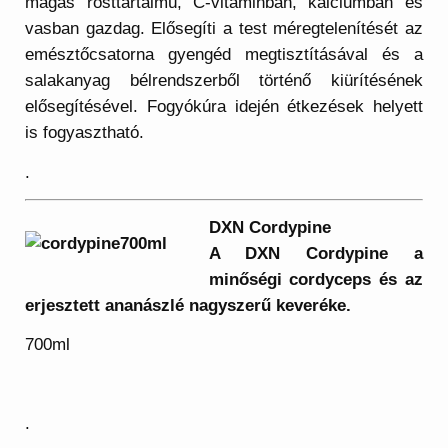
magas rosttartalmú, C-vitaminban, kalciumban és
vasban gazdag. Elősegíti a test méregtelenítését az
emésztőcsatorna gyengéd megtisztításával és a
salakanyag bélrendszerből történő kiürítésének
elősegítésével. Fogyókúra idején étkezések helyett
is fogyasztható.
.
DXN Cordypine
A DXN Cordypine a
minőségi cordyceps és az
erjesztett ananászlé nagyszerű keveréke.
700ml
.