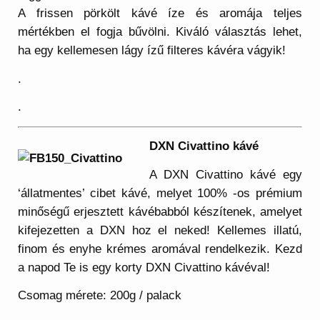
A frissen pörkölt kávé íze és aromája teljes
mértékben el fogja bűvölni. Kiváló választás lehet,
ha egy kellemesen lágy ízű filteres kávéra vágyik!
.
.
DXN Civattino kávé
A DXN Civattino kávé egy
‘állatmentes’ cibet kávé, melyet 100% -os prémium
minőségű erjesztett kávébabból készítenek, amelyet
kifejezetten a DXN hoz el neked! Kellemes illatú,
finom és enyhe krémes aromával rendelkezik. Kezd
a napod Te is egy korty DXN Civattino kávéval!
Csomag mérete: 200g / palack