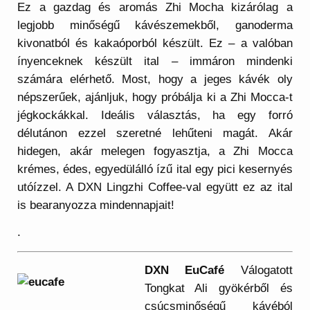
Ez a gazdag és aromás Zhi Mocha kizárólag a
legjobb minőségű kávészemekből, ganoderma
kivonatból és kakaóporból készült. Ez – a valóban
ínyenceknek készült ital – immáron mindenki
számára elérhető. Most, hogy a jeges kávék oly
népszerűek, ajánljuk, hogy próbálja ki a Zhi Mocca-t
jégkockákkal. Ideális választás, ha egy forró
délutánon ezzel szeretné lehűteni magát. Akár
hidegen, akár melegen fogyasztja, a Zhi Mocca
krémes, édes, egyedülálló ízű ital egy pici kesernyés
utóízzel. A DXN Lingzhi Coffee-val együtt ez az ital
is bearanyozza mindennapjait!
.
DXN EuCafé
Válogatott
Tongkat Ali gyökérből és
csúcsminőségű kávéból