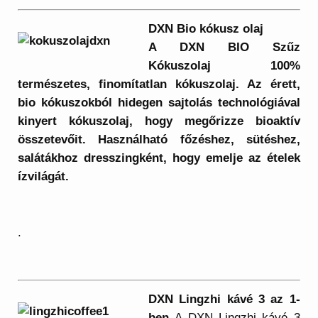
DXN Bio kókusz olaj
A DXN BIO Szűz
Kókuszolaj 100%
természetes, finomítatlan kókuszolaj. Az érett,
bio kókuszokból hidegen sajtolás technológiával
kinyert kókuszolaj, hogy megőrizze bioaktív
összetevőit. Használható főzéshez, sütéshez,
salátákhoz dresszingként, hogy emelje az ételek
ízvilágát.
.
DXN Lingzhi kávé 3 az 1-
ben
A DXN Lingzhi kávé 3