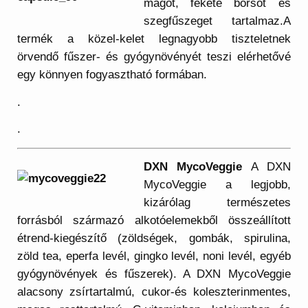
magot, fekete borsot és
szegfűszeget tartalmaz.A
termék a közel-kelet legnagyobb tiszteletnek
örvendő fűszer- és gyógynövényét teszi elérhetővé
egy könnyen fogyasztható formában.
.
.
DXN MycoVeggie
A DXN
MycoVeggie a legjobb,
kizárólag természetes
forrásból származó alkotóelemekből összeállított
étrend-kiegészítő (zöldségek, gombák, spirulina,
zöld tea, eperfa levél, gingko levél, noni levél, egyéb
gyógynövények és fűszerek). A DXN MycoVeggie
alacsony zsírtartalmú, cukor-és koleszterinmentes,