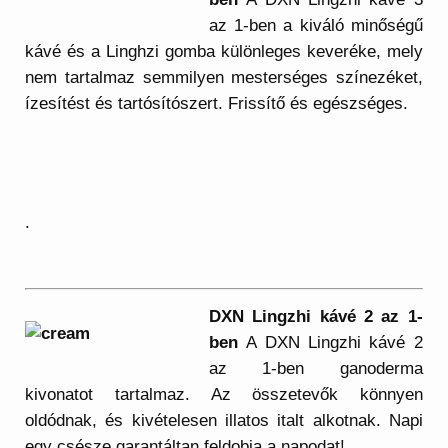
az 1-ben a kiváló minőségű
kávé és a Linghzi gomba különleges keveréke, mely
nem tartalmaz semmilyen mesterséges színezéket,
ízesítést és tartósítószert. Frissítő és egészséges.
.
DXN Lingzhi kávé 2 az 1-
ben
A DXN Lingzhi kávé 2
az 1-ben ganoderma
kivonatot tartalmaz. Az összetevők könnyen
oldódnak, és kivételesen illatos italt alkotnak. Napi
egy csésze garantáltan feldobja a napodat!