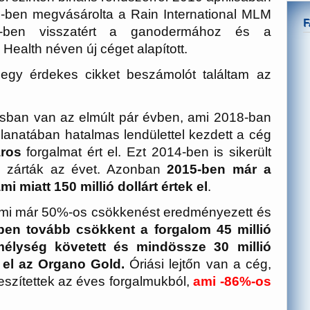
-ben megvásárolta a Rain International MLM
ben visszatért a ganodermához és a
Health néven ú
j céget alapított.
egy érdekes cikket beszámolót találtam az
sban van az elmúlt pár évben, ami 2018-ban
pillanatában hatalmas lendülettel kezdett a cég
áros
forgalmat ért el. Ezt 2014-ben is sikerült
ral zárták az évet. Azonban
2015-ben már a
i miatt 150 millió dollárt értek el
.
 ami már 50%-os csökkenést eredményezett és
ben tovább csökkent a forgalom 45 millió
mélység követett és mindössze 30 millió
 el az Organo Gold.
Óriási lejtőn van a cég,
 veszítettek az éves forgalmukból,
ami -86%-os