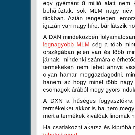
egy gyémánt 8 millió alatt nem
behálóztak, sok MLM nagy név b
titokban. Aztán rengetegen lemor
igazán van nagy híre, bár látszik 
A DXN mindeközben folyamatosan
legnagyobb MLM
cég a több mint 
országában jelen van és több mint 
járnak, mindenki számára elérhető
termékeken nem lehet annyit vis
olyan hamar meggazdagodni, min
hanem az hogy minél több nagy 
csomagok árából megy gyors indul
A DXN a hűséges fogyasztókra
termékeiket akkor is ha nem megy 
mert a termékek kiválóak finomak 
Ha csatlakozni akarsz és kipróbá
teheted meg!