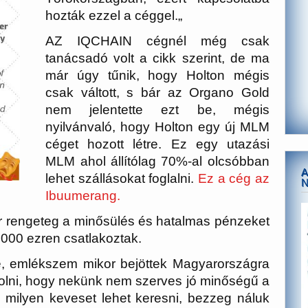
hozták ezzel a céggel.
„
AZ IQCHAIN cégnél még csak
tanácsadó volt a cikk szerint, de ma
már úgy tűnik, hogy Holton mégis
csak váltott, s bár az Organo Gold
nem jelentette ezt be, mégis
nyilvánvaló, hogy Holton egy új MLM
céget hozott létre. Ez egy utazási
MLM ahol állítólag 70%-al olcsóbban
A
lehet szállásokat foglalni.
Ez a cég az
Ibuumerang.
r rengeteg a minősülés és hatalmas pénzeket
4000 ezren csatlakoztak.
e, emlékszem mikor bejöttek Magyarországra
olni, hogy nekünk nem szerves jó minőségű a
ilyen keveset lehet keresni, bezzeg náluk