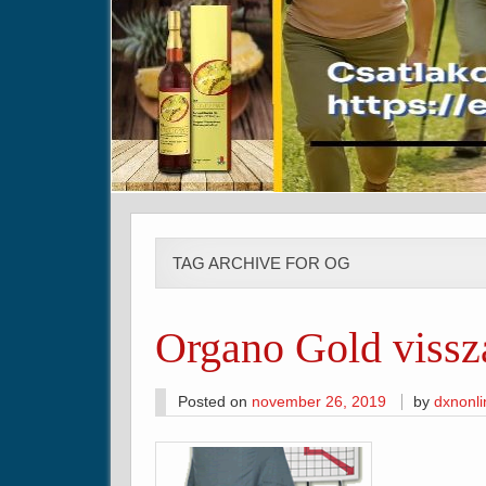
TAG ARCHIVE FOR OG
Organo Gold vissz
Posted on
november 26, 2019
by
dxnonl