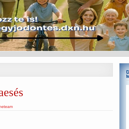
D
aesés
ineteam