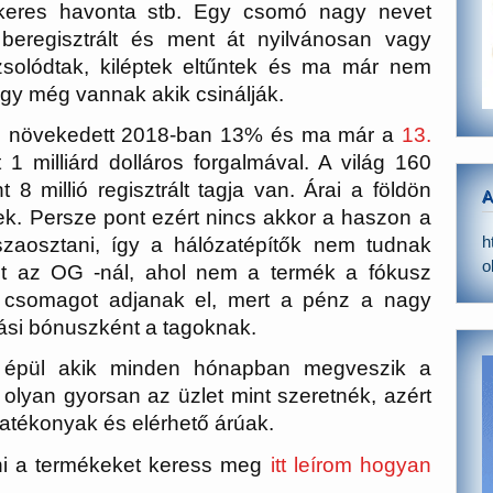
 keres havonta stb. Egy csomó nagy nevet
eregisztrált és ment át nyilvánosan vagy
zsolódtak, kiléptek eltűntek és ma már nem
hogy még vannak akik csinálják.
 növekedett 2018-ban 13% és ma már a
13.
1 milliárd dolláros forgalmával. A világ 160
8 millió regisztrált tagja van. Árai a földön
A
ek. Persze pont ezért nincs akkor a haszon a
h
szaosztani, így a hálózatépítők nem tudnak
o
t az OG -nál, ahol nem a termék a fókusz
csomagot adjanak el, mert a pénz a nagy
ási bónuszként a tagoknak.
 épül akik minden hónapban megveszik a
olyan gyorsan az üzlet mint szeretnék, azért
hatékonyak és elérhető árúak.
lni a termékeket keress meg
itt leírom hogyan