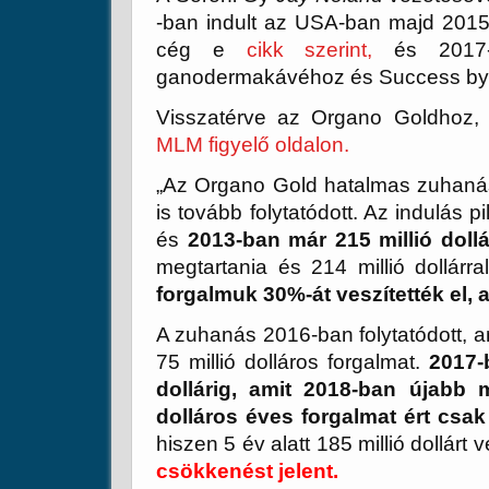
-ban indult az USA-ban majd 2015
cég e
cikk szerint,
és 2017-
ganodermakávéhoz és Success by 
Visszatérve az Organo Goldhoz, 
MLM figyelő oldalon.
„Az Organo Gold hatalmas zuhaná
is tovább folytatódott. Az indulás 
és
2013-ban már 215 millió doll
megtartania és 214 millió dollár
forgalmuk 30%-át veszítették el, am
A zuhanás 2016-ban folytatódott,
75 millió dolláros forgalmat.
2017-
dollárig, amit 2018-ban újabb 
dolláros éves forgalmat ért csak
hiszen 5 év alatt 185 millió dollárt
csökkenést jelent.