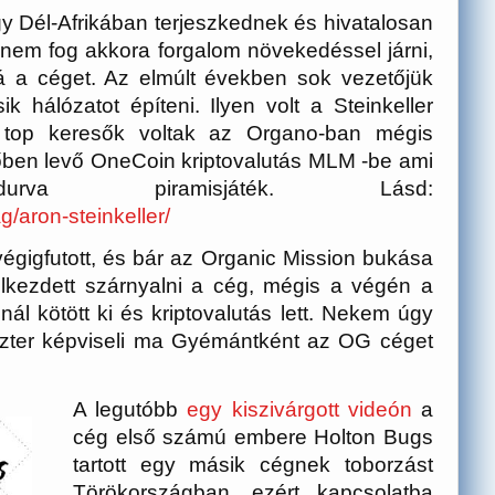
gy Dél-Afrikában terjeszkednek és hivatalosan
z nem fog akkora forgalom növekedéssel járni,
aná a céget. Az elmúlt években sok vezetőjük
k hálózatot építeni. Ilyen volt a
Steinkeller
a top keresők voltak az Organo-ban mégis
őben levő OneCoin kriptovalutás MLM -be ami
va piramisjáték. Lásd:
/aron-steinkeller/
égigfutott, és bár az Organic Mission bukása
elkezdett szárnyalni a cég, mégis a végén a
ál kötött ki és kriptovalutás lett. Nekem úgy
eszter képviseli ma Gyémántként az OG céget
A legutóbb
egy kiszivárgott videón
a
cég első számú embere Holton Bugs
tartott egy másik cégnek toborzást
Törökországban, ezért kapcsolatba