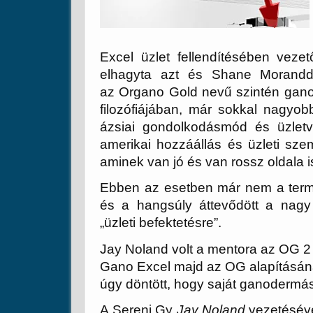
Excel
üzlet fellendítésében vez
elhagyta azt és Shane Morandd
az
Organo Gold
nevű szintén gan
filozófiájában, már sokkal nagyob
ázsiai gondolkodásmód és üzletvi
amerikai hozzáállás és üzleti szem
aminek van jó és van rossz oldala i
Ebben az esetben már nem a termé
és a hangsúly áttevődött a nagy
„üzleti befektetésre”.
Jay Noland volt a mentora az OG 2 
Gano Excel majd az OG alapításánál,
úgy döntött, hogy saját ganodermás 
A
Sereni Gy
Jay Noland
vezetéséve