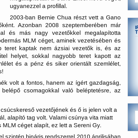
ugyanezzel a profillal.
2003-ban
Bernie Chua
részt vett a
Gano
etőként. Azonban 2008 szeptemberében már
I
T
al és más nagy vezetőkkel megalapította
odermás MLM céget, aminek vezetésében és
b teret kaptak nem ázsiai vezetők is, és az
tel helyet, sokkal nagyobb teret kapott az
lélet és a pénz és siker orientált szemlélet,
s!
k volt a fontos, hanem az ígért gazdagság,
 belépő csomagokkal való beléptetésre, az
csúcskereső vezetőjének és ő is jelen volt a
 alapító tag volt. Valami csúnya vita miatt
MLM céget alapít, ez lett a Sereni Gy.
l szintén bináris rendszerrel 2010 áprilisában