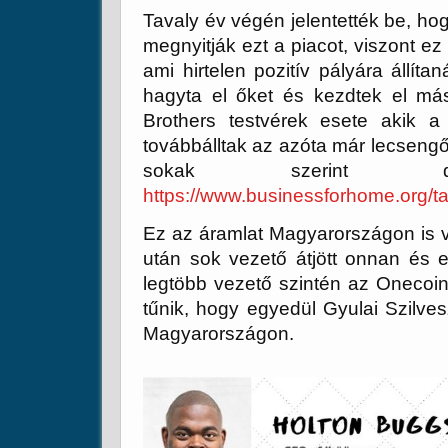
Tavaly év végén jelentették be, ho
megnyitják ezt a piacot, viszont e
ami hirtelen pozitív pályára állít
hagyta el őket és kezdtek el mási
Brothers testvérek esete akik 
továbbálltak az azóta már lecseng
sokak szerint dur
https://www.businessforhome.org/tag
Ez az áramlat Magyarországon is v
után sok vezető átjött onnan és 
legtöbb vezető szintén az Onecoinn
tűnik, hogy egyedül Gyulai Szilv
Magyarországon.