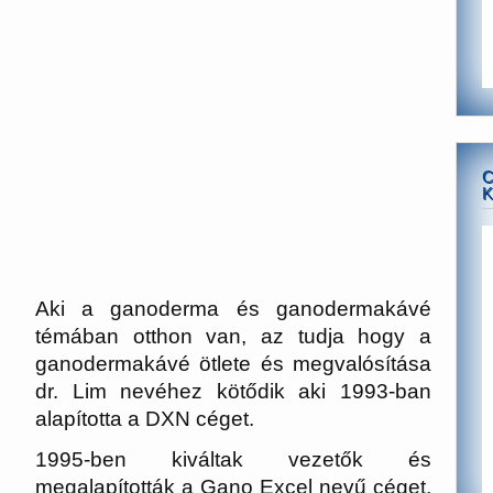
C
K
Aki a ganoderma és ganodermakávé
témában otthon van, az tudja hogy a
ganodermakávé ötlete és megvalósítása
dr. Lim nevéhez kötődik aki 1993-ban
alapította a DXN céget.
1995-ben kiváltak vezetők és
megalapították a Gano Excel nevű céget,