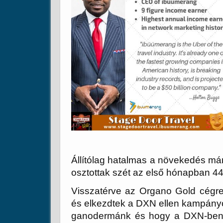
Állítólag hatalmas a növekedés má
osztottak szét az első hónapban 4
Visszatérve az Organo Gold cégr
és elkezdtek a DXN ellen kampány
ganodermánk és hogy a DXN-ben m