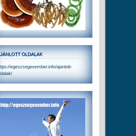
JÁNLOTT OLDALAK
ttps://egeszsegesember.info/ajanlott-
ldalak/