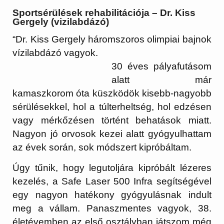
Sportsérülések rehabilitációja – Dr. Kiss
Gergely (vizilabdázó)
“Dr. Kiss Gergely háromszoros olimpiai bajnok
vízilabdázó vagyok.
30 éves pályafutásom
alatt már
kamaszkorom óta küszködök kisebb-nagyobb
sérülésekkel, hol a túlterheltség, hol edzésen
vagy mérkőzésen történt behatások miatt.
Nagyon jó orvosok kezei alatt gyógyulhattam
az évek során, sok módszert kipróbáltam.
Úgy tűnik, hogy legutoljára kipróbált lézeres
kezelés, a Safe Laser 500 Infra segítségével
egy nagyon hatékony gyógyulásnak indult
meg a vállam. Panaszmentes vagyok, 38.
életévemben az első osztályban játszom még