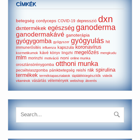
CÍMKÉK
dxn
betegség
cordyceps
depresszió
COVID-19
ganoderma
egészség
dxntermékek
ganodermakávé
ganoterápia
gyógyulás
gyógygomba
hit
gyógyszer
koronavírus
kapszula
immunerősítés
influenza
megelőzés
kávé
könyv
lingzhi
kozmetikumok
mengkudu
mlm
noni
morinzhi
motiváció
online munka
otthoni munka
oroszlánsörénygomba
spirulina
rák
reishi
pecsétviaszgomba
pánikbetegség
termékek
terméktapasztalatok
táplálékkiegészítők
videók
vásárlás
vélemények
vitaminok
webshop
átverés