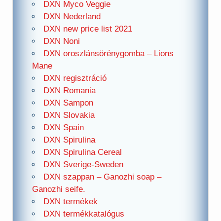
DXN Myco Veggie
DXN Nederland
DXN new price list 2021
DXN Noni
DXN oroszlánsörénygomba – Lions
Mane
DXN regisztráció
DXN Romania
DXN Sampon
DXN Slovakia
DXN Spain
DXN Spirulina
DXN Spirulina Cereal
DXN Sverige-Sweden
DXN szappan – Ganozhi soap –
Ganozhi seife.
DXN termékek
DXN termékkatalógus