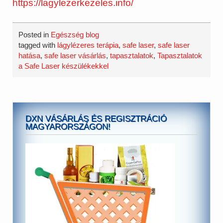
https://lagylezerkezeles.info/
Posted in
Egészség blog
tagged with
lágylézeres terápia
,
safe laser
,
safe laser
hatása
,
safe laser vásárlás
,
tapasztalatok
,
Tapasztalatok
a Safe Laser készülékekkel
DXN VÁSÁRLÁS ÉS REGISZTRÁCIÓ
MAGYARORSZÁGON!