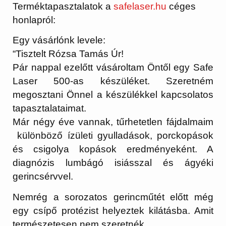
Terméktapasztalatok a
safelaser.hu
céges
honlapról:
Egy vásárlónk levele:
“Tisztelt Rózsa Tamás Úr!
Pár nappal ezelőtt vásároltam Öntől egy Safe
Laser 500-as készüléket. Szeretném
megosztani Önnel a készülékkel kapcsolatos
tapasztalataimat.
Már négy éve vannak, tűrhetetlen fájdalmaim
különböző ízületi gyulladások, porckopások
és csigolya kopások eredményeként. A
diagnózis lumbágó isiásszal és ágyéki
gerincsérvvel.
Nemrég a sorozatos gerincműtét előtt még
egy csípő protézist helyeztek kilátásba. Amit
természetesen nem szeretnék.