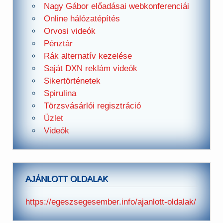
Nagy Gábor előadásai webkonferenciái
Online hálózatépítés
Orvosi videók
Pénztár
Rák alternatív kezelése
Saját DXN reklám videók
Sikertörténetek
Spirulina
Törzsvásárlói regisztráció
Üzlet
Videók
AJÁNLOTT OLDALAK
https://egeszsegesember.info/ajanlott-oldalak/