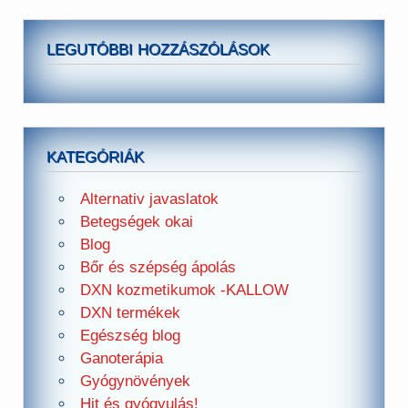
LEGUTÓBBI HOZZÁSZÓLÁSOK
KATEGÓRIÁK
Alternativ javaslatok
Betegségek okai
Blog
Bőr és szépség ápolás
DXN kozmetikumok -KALLOW
DXN termékek
Egészség blog
Ganoterápia
Gyógynövények
Hit és gyógyulás!