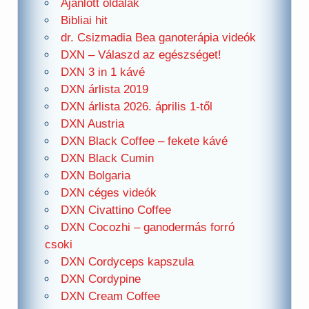
Ajánlott oldalak
Bibliai hit
dr. Csizmadia Bea ganoterápia videók
DXN – Válaszd az egészséget!
DXN 3 in 1 kávé
DXN árlista 2019
DXN árlista 2026. április 1-től
DXN Austria
DXN Black Coffee – fekete kávé
DXN Black Cumin
DXN Bolgaria
DXN céges videók
DXN Civattino Coffee
DXN Cocozhi – ganodermás forró
csoki
DXN Cordyceps kapszula
DXN Cordypine
DXN Cream Coffee