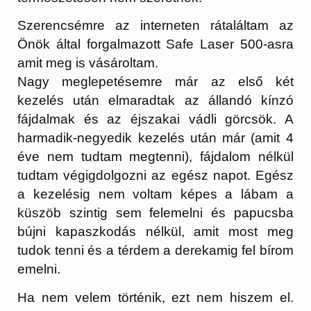
Szerencsémre az interneten rátaláltam az
Önök által forgalmazott Safe Laser 500-asra
amit meg is vásároltam.
Nagy meglepetésemre már az első két
kezelés után elmaradtak az állandó kínzó
fájdalmak és az éjszakai vádli görcsök. A
harmadik-negyedik kezelés után már (amit 4
éve nem tudtam megtenni), fájdalom nélkül
tudtam végigdolgozni az egész napot. Egész
a kezelésig nem voltam képes a lábam a
küszöb szintig sem felemelni és papucsba
bújni kapaszkodás nélkül, amit most meg
tudok tenni és a térdem a derekamig fel bírom
emelni.
Ha nem velem történik, ezt nem hiszem el.