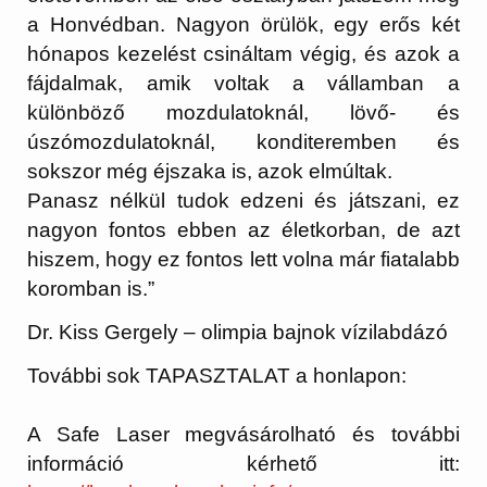
a Honvédban. Nagyon örülök, egy erős két
hónapos kezelést csináltam végig, és azok a
fájdalmak, amik voltak a vállamban a
különböző mozdulatoknál, lövő- és
úszómozdulatoknál, konditeremben és
sokszor még éjszaka is, azok elmúltak.
Panasz nélkül tudok edzeni és játszani, ez
nagyon fontos ebben az életkorban, de azt
hiszem, hogy ez fontos lett volna már fiatalabb
koromban is.”
Dr. Kiss Gergely – olimpia bajnok vízilabdázó
További sok TAPASZTALAT a honlapon:
A Safe Laser megvásárolható és további
információ kérhető itt: