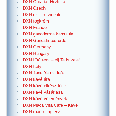
DXN Croatia- Hrvtska
DXN Czech
DXN dr. Lim videók
DXN fogkrém
DXN France
DXN ganoderma kapszula
DXN Ganozhi tusfürdő
DXN Germany
DXN Hungary
DXN IOC terv – élj Te is vele!
DXN Italy
DXN Jane Yau videók
DXN kávé ára
DXN kávé elkészítése
DXN kávé vásárlása
DXN kávé vélemények
DXN Maca Vita Cafe – Kávé
DXN marketingterv