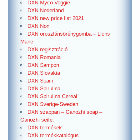
DXN Myco Veggie
DXN Nederland
DXN new price list 2021
DXN Noni
DXN oroszlánsörénygomba – Lions
Mane
DXN regisztráció
DXN Romania
DXN Sampon
DXN Slovakia
DXN Spain
DXN Spirulina
DXN Spirulina Cereal
DXN Sverige-Sweden
DXN szappan – Ganozhi soap –
Ganozhi seife.
DXN termékek
DXN termékkatalógus