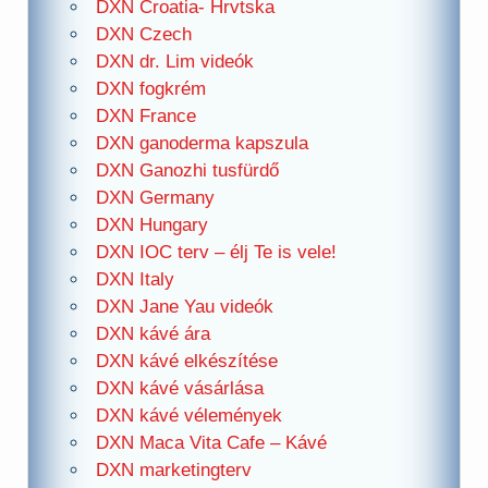
DXN Croatia- Hrvtska
DXN Czech
DXN dr. Lim videók
DXN fogkrém
DXN France
DXN ganoderma kapszula
DXN Ganozhi tusfürdő
DXN Germany
DXN Hungary
DXN IOC terv – élj Te is vele!
DXN Italy
DXN Jane Yau videók
DXN kávé ára
DXN kávé elkészítése
DXN kávé vásárlása
DXN kávé vélemények
DXN Maca Vita Cafe – Kávé
DXN marketingterv