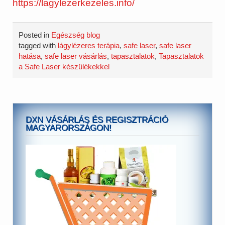
https://lagylezerkezeles.info/
Posted in
Egészség blog
tagged with
lágylézeres terápia
,
safe laser
,
safe laser
hatása
,
safe laser vásárlás
,
tapasztalatok
,
Tapasztalatok
a Safe Laser készülékekkel
DXN VÁSÁRLÁS ÉS REGISZTRÁCIÓ
MAGYARORSZÁGON!