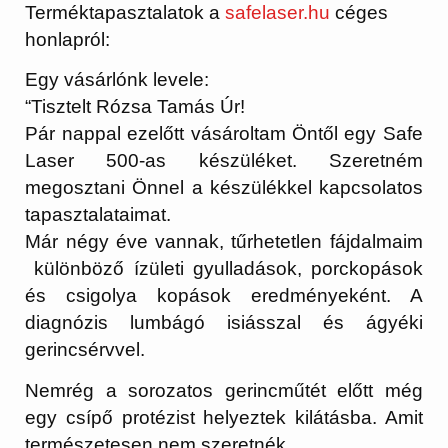
Terméktapasztalatok a
safelaser.hu
céges
honlapról:
Egy vásárlónk levele:
“Tisztelt Rózsa Tamás Úr!
Pár nappal ezelőtt vásároltam Öntől egy Safe
Laser 500-as készüléket. Szeretném
megosztani Önnel a készülékkel kapcsolatos
tapasztalataimat.
Már négy éve vannak, tűrhetetlen fájdalmaim
különböző ízületi gyulladások, porckopások
és csigolya kopások eredményeként. A
diagnózis lumbágó isiásszal és ágyéki
gerincsérvvel.
Nemrég a sorozatos gerincműtét előtt még
egy csípő protézist helyeztek kilátásba. Amit
természetesen nem szeretnék.