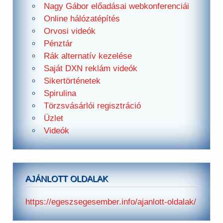
Nagy Gábor előadásai webkonferenciái
Online hálózatépítés
Orvosi videók
Pénztár
Rák alternatív kezelése
Saját DXN reklám videók
Sikertörténetek
Spirulina
Törzsvásárlói regisztráció
Üzlet
Videók
AJÁNLOTT OLDALAK
https://egeszsegesember.info/ajanlott-oldalak/