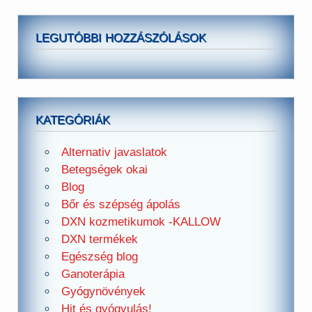
LEGUTÓBBI HOZZÁSZÓLÁSOK
KATEGÓRIÁK
Alternativ javaslatok
Betegségek okai
Blog
Bőr és szépség ápolás
DXN kozmetikumok -KALLOW
DXN termékek
Egészség blog
Ganoterápia
Gyógynövények
Hit és gyógyulás!