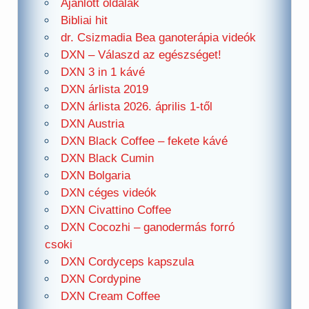
Ajánlott oldalak
Bibliai hit
dr. Csizmadia Bea ganoterápia videók
DXN – Válaszd az egészséget!
DXN 3 in 1 kávé
DXN árlista 2019
DXN árlista 2026. április 1-től
DXN Austria
DXN Black Coffee – fekete kávé
DXN Black Cumin
DXN Bolgaria
DXN céges videók
DXN Civattino Coffee
DXN Cocozhi – ganodermás forró
csoki
DXN Cordyceps kapszula
DXN Cordypine
DXN Cream Coffee