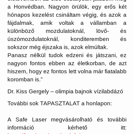
a Honvédban. Nagyon örülök, egy erős két
hónapos kezelést csináltam végig, és azok a
fájdalmak, amik voltak a vállamban a
különböző mozdulatoknál, lövő- és
úszómozdulatoknál, konditeremben és
sokszor még éjszaka is, azok elmúltak.
Panasz nélkül tudok edzeni és játszani, ez
nagyon fontos ebben az életkorban, de azt
hiszem, hogy ez fontos lett volna már fiatalabb
koromban is.”
Dr. Kiss Gergely – olimpia bajnok vízilabdázó
További sok TAPASZTALAT a honlapon:
A Safe Laser megvásárolható és további
információ kérhető itt: