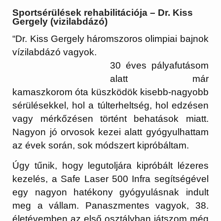
Sportsérülések rehabilitációja – Dr. Kiss
Gergely (vizilabdázó)
“Dr. Kiss Gergely háromszoros olimpiai bajnok
vízilabdázó vagyok.
30 éves pályafutásom
alatt már
kamaszkorom óta küszködök kisebb-nagyobb
sérülésekkel, hol a túlterheltség, hol edzésen
vagy mérkőzésen történt behatások miatt.
Nagyon jó orvosok kezei alatt gyógyulhattam
az évek során, sok módszert kipróbáltam.
Úgy tűnik, hogy legutoljára kipróbált lézeres
kezelés, a Safe Laser 500 Infra segítségével
egy nagyon hatékony gyógyulásnak indult
meg a vállam. Panaszmentes vagyok, 38.
életévemben az első osztályban játszom még