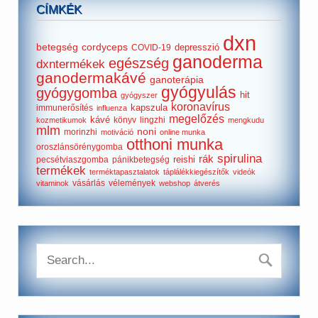
CÍMKÉK
dxn
betegség
cordyceps
depresszió
COVID-19
ganoderma
egészség
dxntermékek
ganodermakávé
ganoterápia
gyógyulás
gyógygomba
hit
gyógyszer
koronavírus
kapszula
immunerősítés
influenza
megelőzés
kávé
könyv
lingzhi
kozmetikumok
mengkudu
mlm
noni
morinzhi
motiváció
online munka
otthoni munka
oroszlánsörénygomba
spirulina
rák
reishi
pecsétviaszgomba
pánikbetegség
termékek
terméktapasztalatok
táplálékkiegészítők
videók
vásárlás
vélemények
vitaminok
webshop
átverés