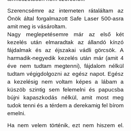
Szerencsémre az interneten rátaláltam az
Önök által forgalmazott Safe Laser 500-asra
amit meg is vásároltam.
Nagy meglepetésemre már az első két
kezelés után elmaradtak az állandó kínzó
fájdalmak és az éjszakai vádli görcsök. A
harmadik-negyedik kezelés után már (amit 4
éve nem tudtam megtenni), fájdalom nélkül
tudtam végigdolgozni az egész napot. Egész
a kezelésig nem voltam képes a lábam a
küszöb szintig sem felemelni és papucsba
bújni kapaszkodás nélkül, amit most meg
tudok tenni és a térdem a derekamig fel bírom
emelni.
Ha nem velem történik, ezt nem hiszem el.