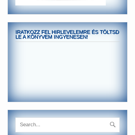
IRATKOZZ FEL HIRLEVELEMRE ÉS TÖLTSD
LE A KÖNYVEM INGYENESEN!