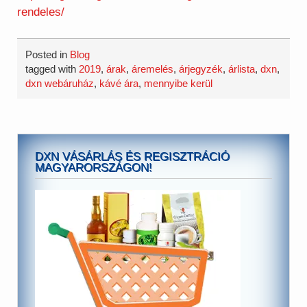
rendeles/
Posted in
Blog
tagged with
2019
,
árak
,
áremelés
,
árjegyzék
,
árlista
,
dxn
,
dxn webáruház
,
kávé ára
,
mennyibe kerül
DXN VÁSÁRLÁS ÉS REGISZTRÁCIÓ
MAGYARORSZÁGON!