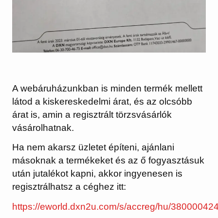
A webáruházunkban is minden termék mellett
látod a kiskereskedelmi árat, és az olcsóbb
árat is, amin a regisztrált törzsvásárlók
vásárolhatnak.
Ha nem akarsz üzletet építeni, ajánlani
másoknak a termékeket és az ő fogyasztásuk
után jutalékot kapni, akkor ingyenesen is
regisztrálhatsz a céghez itt:
https://eworld.dxn2u.com/s/accreg/hu/38000042