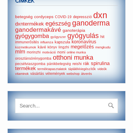
CÍMKÉK
dxn
betegség
cordyceps
depresszió
COVID-19
ganoderma
egészség
dxntermékek
ganodermakávé
ganoterápia
gyógyulás
gyógygomba
hit
gyógyszer
koronavírus
kapszula
immunerősítés
influenza
megelőzés
kávé
könyv
lingzhi
kozmetikumok
mengkudu
mlm
noni
morinzhi
motiváció
online munka
otthoni munka
oroszlánsörénygomba
spirulina
rák
reishi
pecsétviaszgomba
pánikbetegség
termékek
terméktapasztalatok
táplálékkiegészítők
videók
vásárlás
vélemények
vitaminok
webshop
átverés