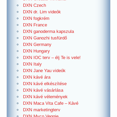
DXN Czech
DXN dr. Lim videók
DXN fogkrém
DXN France
DXN ganoderma kapszula
DXN Ganozhi tusfürdő
DXN Germany
DXN Hungary
DXN IOC terv – élj Te is vele!
DXN Italy
DXN Jane Yau videók
DXN kávé ára
DXN kávé elkészítése
DXN kávé vásárlása
DXN kávé vélemények
DXN Maca Vita Cafe – Kávé
DXN marketingterv
DXN Myco Veggie