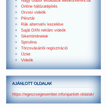
Nagy Gábor előadásai webkonferenciái
Online hálózatépítés
Orvosi videók
Pénztár
Rák alternatív kezelése
Saját DXN reklám videók
Sikertörténetek
Spirulina
Törzsvásárlói regisztráció
Üzlet
Videók
AJÁNLOTT OLDALAK
https://egeszsegesember.info/ajanlott-oldalak/