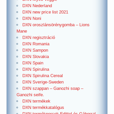
DXN Nederland
DXN new price list 2021
DXN Noni
DXN oroszlánsörénygomba – Lions
Mane
DXN regisztráció
DXN Romania
DXN Sampon
DXN Slovakia
DXN Spain
DXN Spirulina
DXN Spirulina Cereal
DXN Sverige-Sweden
DXN szappan – Ganozhi soap –
Ganozhi seife.
DXN termékek
DXN termékkatalógus
DXN termékpercek Edittel és Gáborral