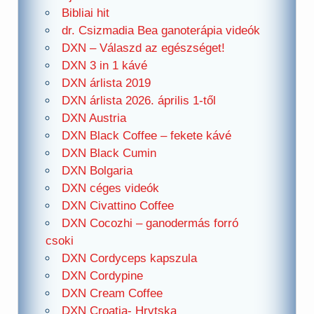
Bibliai hit
dr. Csizmadia Bea ganoterápia videók
DXN – Válaszd az egészséget!
DXN 3 in 1 kávé
DXN árlista 2019
DXN árlista 2026. április 1-től
DXN Austria
DXN Black Coffee – fekete kávé
DXN Black Cumin
DXN Bolgaria
DXN céges videók
DXN Civattino Coffee
DXN Cocozhi – ganodermás forró
csoki
DXN Cordyceps kapszula
DXN Cordypine
DXN Cream Coffee
DXN Croatia- Hrvtska