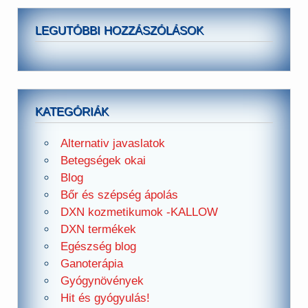
LEGUTÓBBI HOZZÁSZÓLÁSOK
KATEGÓRIÁK
Alternativ javaslatok
Betegségek okai
Blog
Bőr és szépség ápolás
DXN kozmetikumok -KALLOW
DXN termékek
Egészség blog
Ganoterápia
Gyógynövények
Hit és gyógyulás!