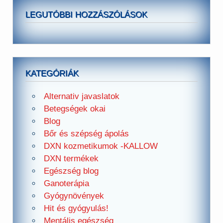
LEGUTÓBBI HOZZÁSZÓLÁSOK
KATEGÓRIÁK
Alternativ javaslatok
Betegségek okai
Blog
Bőr és szépség ápolás
DXN kozmetikumok -KALLOW
DXN termékek
Egészség blog
Ganoterápia
Gyógynövények
Hit és gyógyulás!
Mentális egészség