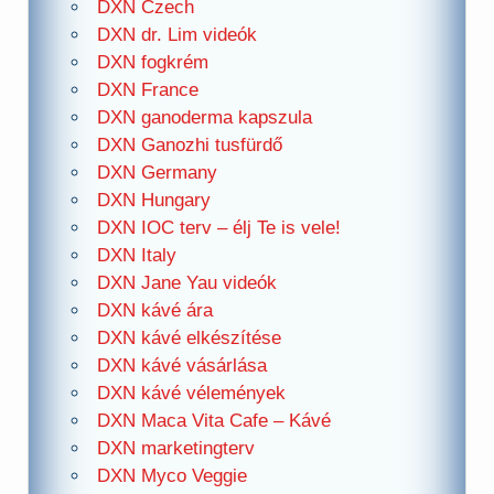
DXN Czech
DXN dr. Lim videók
DXN fogkrém
DXN France
DXN ganoderma kapszula
DXN Ganozhi tusfürdő
DXN Germany
DXN Hungary
DXN IOC terv – élj Te is vele!
DXN Italy
DXN Jane Yau videók
DXN kávé ára
DXN kávé elkészítése
DXN kávé vásárlása
DXN kávé vélemények
DXN Maca Vita Cafe – Kávé
DXN marketingterv
DXN Myco Veggie