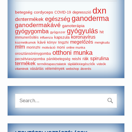
dxn
betegség
cordyceps
depresszió
COVID-19
ganoderma
egészség
dxntermékek
ganodermakávé
ganoterápia
gyógyulás
gyógygomba
hit
gyógyszer
koronavírus
kapszula
immunerősítés
influenza
megelőzés
kávé
könyv
lingzhi
kozmetikumok
mengkudu
mlm
noni
morinzhi
motiváció
online munka
otthoni munka
oroszlánsörénygomba
spirulina
rák
reishi
pecsétviaszgomba
pánikbetegség
termékek
terméktapasztalatok
táplálékkiegészítők
videók
vásárlás
vélemények
vitaminok
webshop
átverés