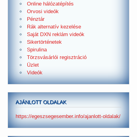
Online hálózatépítés
Orvosi videók
Pénztár
Rák alternatív kezelése
Saját DXN reklám videók
Sikertörténetek
Spirulina
Törzsvásárlói regisztráció
Üzlet
Videók
AJÁNLOTT OLDALAK
https://egeszsegesember.info/ajanlott-oldalak/