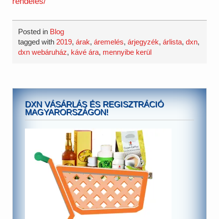
rendeles/
Posted in
Blog
tagged with
2019
,
árak
,
áremelés
,
árjegyzék
,
árlista
,
dxn
,
dxn webáruház
,
kávé ára
,
mennyibe kerül
DXN VÁSÁRLÁS ÉS REGISZTRÁCIÓ
MAGYARORSZÁGON!