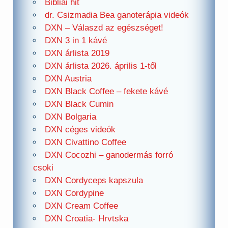
Bibliai hit
dr. Csizmadia Bea ganoterápia videók
DXN – Válaszd az egészséget!
DXN 3 in 1 kávé
DXN árlista 2019
DXN árlista 2026. április 1-től
DXN Austria
DXN Black Coffee – fekete kávé
DXN Black Cumin
DXN Bolgaria
DXN céges videók
DXN Civattino Coffee
DXN Cocozhi – ganodermás forró
csoki
DXN Cordyceps kapszula
DXN Cordypine
DXN Cream Coffee
DXN Croatia- Hrvtska