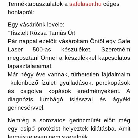
Terméktapasztalatok a
safelaser.hu
céges
honlapról:
Egy vásárlónk levele:
“Tisztelt Rózsa Tamás Úr!
Pár nappal ezelőtt vásároltam Öntől egy Safe
Laser 500-as készüléket. Szeretném
megosztani Önnel a készülékkel kapcsolatos
tapasztalataimat.
Már négy éve vannak, tűrhetetlen fájdalmaim
különböző ízületi gyulladások, porckopások
és csigolya kopások eredményeként. A
diagnózis lumbágó isiásszal és ágyéki
gerincsérvvel.
Nemrég a sorozatos gerincműtét előtt még
egy csípő protézist helyeztek kilátásba. Amit
természetesen nem szeretnék.