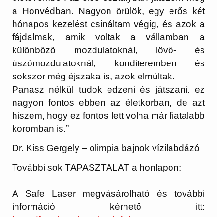
a Honvédban. Nagyon örülök, egy erős két
hónapos kezelést csináltam végig, és azok a
fájdalmak, amik voltak a vállamban a
különböző mozdulatoknál, lövő- és
úszómozdulatoknál, konditeremben és
sokszor még éjszaka is, azok elmúltak.
Panasz nélkül tudok edzeni és játszani, ez
nagyon fontos ebben az életkorban, de azt
hiszem, hogy ez fontos lett volna már fiatalabb
koromban is.”
Dr. Kiss Gergely – olimpia bajnok vízilabdázó
További sok TAPASZTALAT a honlapon:
A Safe Laser megvásárolható és további
információ kérhető itt: