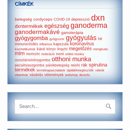
CÍMKÉK
dxn
betegség
cordyceps
depresszió
COVID-19
ganoderma
egészség
dxntermékek
ganodermakávé
ganoterápia
gyógyulás
gyógygomba
hit
gyógyszer
koronavírus
kapszula
immunerősítés
influenza
megelőzés
kávé
könyv
lingzhi
kozmetikumok
mengkudu
mlm
noni
morinzhi
motiváció
online munka
otthoni munka
oroszlánsörénygomba
spirulina
rák
reishi
pecsétviaszgomba
pánikbetegség
termékek
terméktapasztalatok
táplálékkiegészítők
videók
vásárlás
vélemények
vitaminok
webshop
átverés