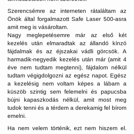
Szerencsémre az interneten rátaláltam az
Önök által forgalmazott Safe Laser 500-asra
amit meg is vásároltam.
Nagy meglepetésemre már az első két
kezelés után elmaradtak az állandó kínzó
fájdalmak és az éjszakai vádli görcsök. A
harmadik-negyedik kezelés után már (amit 4
éve nem tudtam megtenni), fájdalom nélkül
tudtam végigdolgozni az egész napot. Egész
a kezelésig nem voltam képes a lábam a
küszöb szintig sem felemelni és papucsba
bújni kapaszkodás nélkül, amit most meg
tudok tenni és a térdem a derekamig fel bírom
emelni.
Ha nem velem történik, ezt nem hiszem el.