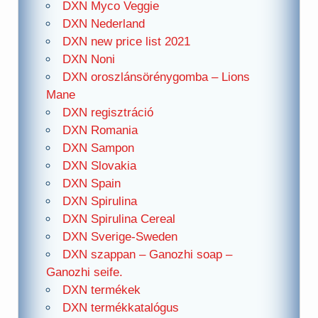
DXN Myco Veggie
DXN Nederland
DXN new price list 2021
DXN Noni
DXN oroszlánsörénygomba – Lions
Mane
DXN regisztráció
DXN Romania
DXN Sampon
DXN Slovakia
DXN Spain
DXN Spirulina
DXN Spirulina Cereal
DXN Sverige-Sweden
DXN szappan – Ganozhi soap –
Ganozhi seife.
DXN termékek
DXN termékkatalógus