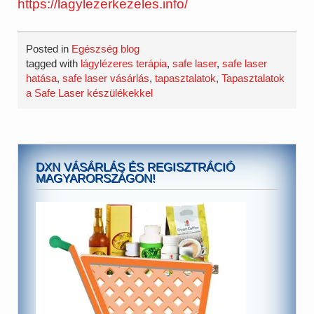
https://lagylezerkezeles.info/
Posted in
Egészség blog
tagged with
lágylézeres terápia
,
safe laser
,
safe laser
hatása
,
safe laser vásárlás
,
tapasztalatok
,
Tapasztalatok
a Safe Laser készülékekkel
DXN VÁSÁRLÁS ÉS REGISZTRÁCIÓ
MAGYARORSZÁGON!