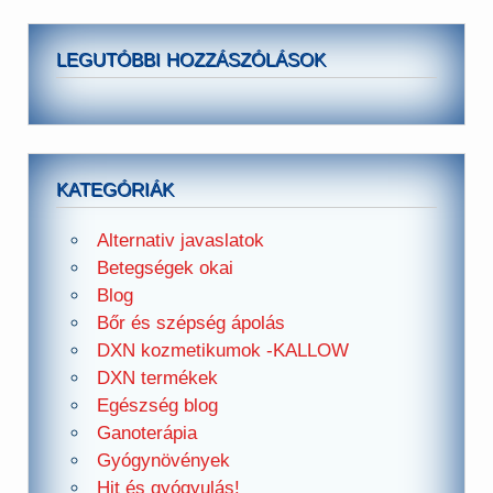
LEGUTÓBBI HOZZÁSZÓLÁSOK
KATEGÓRIÁK
Alternativ javaslatok
Betegségek okai
Blog
Bőr és szépség ápolás
DXN kozmetikumok -KALLOW
DXN termékek
Egészség blog
Ganoterápia
Gyógynövények
Hit és gyógyulás!