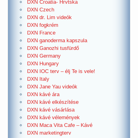
DXN Croatia- Hrvtska
DXN Czech
DXN dr. Lim videók
DXN fogkrém
DXN France
DXN ganoderma kapszula
DXN Ganozhi tusfürdő
DXN Germany
DXN Hungary
DXN IOC terv – élj Te is vele!
DXN Italy
DXN Jane Yau videók
DXN kávé ára
DXN kávé elkészítése
DXN kávé vásárlása
DXN kávé vélemények
DXN Maca Vita Cafe – Kávé
DXN marketingterv