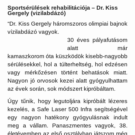
Sportsérülések rehabilitációja – Dr. Kiss
Gergely (vizilabdázó)
“Dr. Kiss Gergely háromszoros olimpiai bajnok
vízilabdázó vagyok.
30 éves pályafutásom
alatt már
kamaszkorom óta küszködök kisebb-nagyobb
sérülésekkel, hol a túlterheltség, hol edzésen
vagy mérkőzésen történt behatások miatt.
Nagyon jó orvosok kezei alatt gyógyulhattam
az évek során, sok módszert kipróbáltam.
Úgy tűnik, hogy legutoljára kipróbált lézeres
kezelés, a Safe Laser 500 Infra segítségével
egy nagyon hatékony gyógyulásnak indult
meg a vállam. Panaszmentes vagyok, 38.
életévemben az első osztályban játszom még