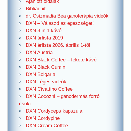
Ajánlott oldalak
Bibliai hit
dr. Csizmadia Bea ganoterápia videók
DXN – Válaszd az egészséget!
DXN 3 in 1 kávé
DXN árlista 2019
DXN árlista 2026. április 1-től
DXN Austria
DXN Black Coffee – fekete kávé
DXN Black Cumin
DXN Bolgaria
DXN céges videók
DXN Civattino Coffee
DXN Cocozhi – ganodermás forró
csoki
DXN Cordyceps kapszula
DXN Cordypine
DXN Cream Coffee