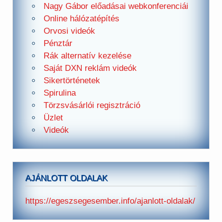
Nagy Gábor előadásai webkonferenciái
Online hálózatépítés
Orvosi videók
Pénztár
Rák alternatív kezelése
Saját DXN reklám videók
Sikertörténetek
Spirulina
Törzsvásárlói regisztráció
Üzlet
Videók
AJÁNLOTT OLDALAK
https://egeszsegesember.info/ajanlott-oldalak/