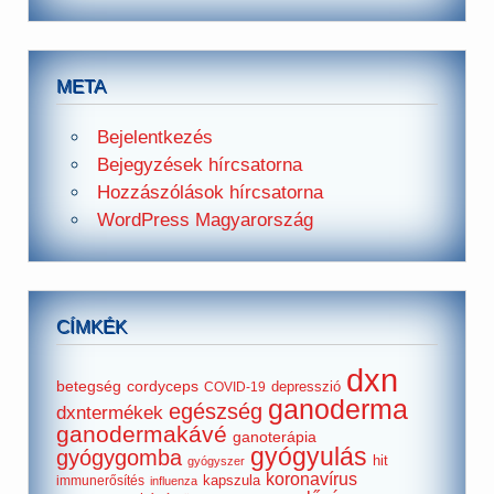
META
Bejelentkezés
Bejegyzések hírcsatorna
Hozzászólások hírcsatorna
WordPress Magyarország
CÍMKÉK
dxn
betegség
cordyceps
depresszió
COVID-19
ganoderma
egészség
dxntermékek
ganodermakávé
ganoterápia
gyógyulás
gyógygomba
hit
gyógyszer
koronavírus
kapszula
immunerősítés
influenza