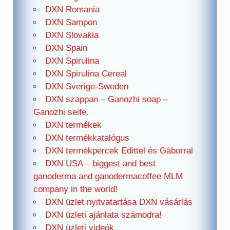
DXN Romania
DXN Sampon
DXN Slovakia
DXN Spain
DXN Spirulina
DXN Spirulina Cereal
DXN Sverige-Sweden
DXN szappan – Ganozhi soap –
Ganozhi seife.
DXN termékek
DXN termékkatalógus
DXN termékpercek Edittel és Gáborral
DXN USA – biggest and best
ganoderma and ganodermacoffee MLM
company in the world!
DXN üzlet nyitvatartása DXN vásárlás
DXN üzleti ajánlata számodra!
DXN üzleti videók