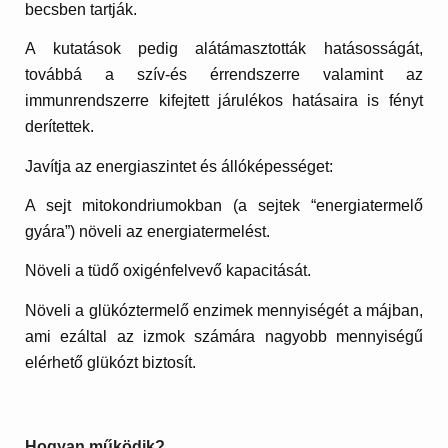
becsben tartják.
A kutatások pedig alátámasztották hatásosságát,
továbbá a szív-és érrendszerre valamint az
immunrendszerre kifejtett járulékos hatásaira is fényt
derítettek.
Javítja az energiaszintet és állóképességet:
A sejt mitokondriumokban (a sejtek “energiatermelő
gyára”) növeli az energiatermelést.
Növeli a tüdő oxigénfelvevő kapacitását.
Növeli a glükóztermelő enzimek mennyiségét a májban,
ami ezáltal az izmok számára nagyobb mennyiségű
elérhető glükózt biztosít.
Hogyan működik?