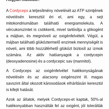
A
Cordyceps
a teljesítmény növelését az ATP szintjének
növelésén keresztül éri el, ami egy, a sejt
mitokondriumában található energiamolekula. A
vércukorszintet is csökkenti, mivel tartósítja a glikogént
a májban, és megnöveli az oxigénfelvételt. Végül, a
májban található glükóztermelő enzimek mennyiségét is
növeli, ami több hozzáférhető glükózt biztosít az izmok
számára. Az aktív hatóanyagok a cordycepin
(deoxyadenosine) és a cordycepic sav (mannitol).
A Cordyceps az oxigénfelvétel hatékonyságának
növelésén és az alacsony oxigénszint ill. magas
savszint által okozott károsodások elhárításán keresztül
is kifejti hatását.
Azok az állatok, melyek Cordyceps-et kaptak, 50%-al
hatékonyabban használták fel az oxigént, jól tolerálták