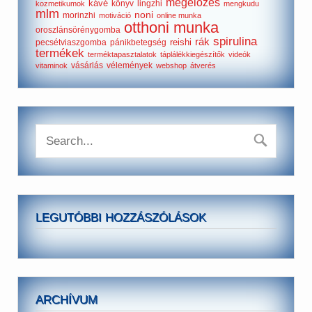
megelőzés
kávé
könyv
lingzhi
kozmetikumok
mengkudu
mlm
noni
morinzhi
motiváció
online munka
otthoni munka
oroszlánsörénygomba
spirulina
rák
reishi
pecsétviaszgomba
pánikbetegség
termékek
terméktapasztalatok
táplálékkiegészítők
videók
vásárlás
vélemények
vitaminok
webshop
átverés
LEGUTÓBBI HOZZÁSZÓLÁSOK
ARCHÍVUM