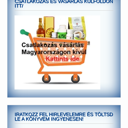
CSATLAKOZÁS ÉS VÁSÁRLÁS KÜLFÖLDÖN
ITT/
IRATKOZZ FEL HIRLEVELEMRE ÉS TÖLTSD
LE A KÖNYVEM INGYENESEN!