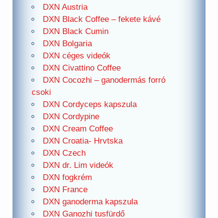
DXN Austria
DXN Black Coffee – fekete kávé
DXN Black Cumin
DXN Bolgaria
DXN céges videók
DXN Civattino Coffee
DXN Cocozhi – ganodermás forró
csoki
DXN Cordyceps kapszula
DXN Cordypine
DXN Cream Coffee
DXN Croatia- Hrvtska
DXN Czech
DXN dr. Lim videók
DXN fogkrém
DXN France
DXN ganoderma kapszula
DXN Ganozhi tusfürdő