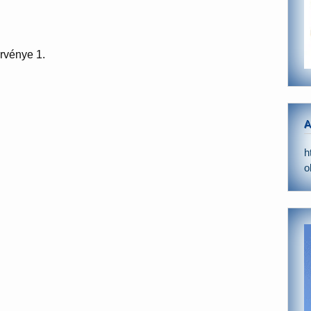
örvénye 1.
A
h
o