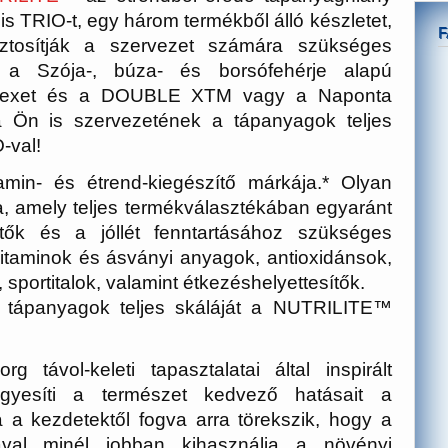
 TRIO-t, egy három termékből álló készletet,
ztosítják a szervezet számára szükséges
ó a Szója-, búza- és borsófehérje alapú
plexet és a DOUBLE XTM vagy a Naponta
sa Ön is szervezetének a tápanyagok teljes
-val!
min- és étrend-kiegészítő márkája.* Olyan
a, amely teljes termékválasztékában egyaránt
ítők és a jóllét fenntartásához szükséges
vitaminok és ásványi anyagok, antioxidánsok,
 sportitalok, valamint étkezéshelyettesítők.
a tápanyagok teljes skáláját a NUTRILITE™
g távol-keleti tapasztalatai által inspirált
esíti a természet kedvező hatásait a
a kezdetektől fogva arra törekszik, hogy a
ával minél jobban kihasználja a növényi