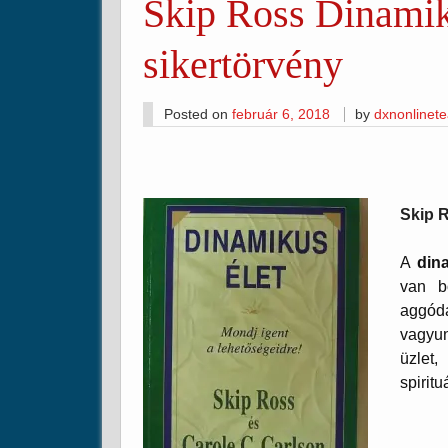
Skip Ross Dinamik
sikertörvény
Posted on
február 6, 2018
by
dxnonlinet
Skip R
A
din
van b
aggódá
vagyun
üzlet,
spiritu