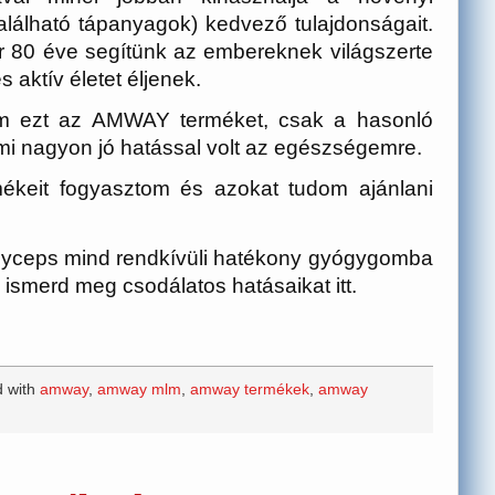
álható tápanyagok) kedvező tulajdonságait.
 80 éve segítünk az embereknek világszerte
 aktív életet éljenek.
am ezt az AMWAY terméket, csak a hasonló
mi nagyon jó hatással volt az egészségemre.
keit fogyasztom és azokat tudom ajánlani
rdyceps mind rendkívüli hatékony gyógygomba
 ismerd meg csodálatos hatásaikat itt.
d with
amway
,
amway mlm
,
amway termékek
,
amway