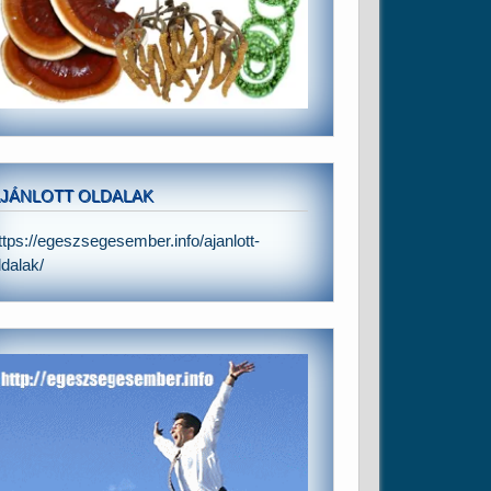
JÁNLOTT OLDALAK
ttps://egeszsegesember.info/ajanlott-
ldalak/