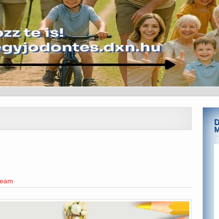
D
team