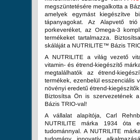
megszüntetésére megalkotta a Bázis
amelyek egymást kiegészítve bi
tápanyagokat. Az Alapvető tri
porkeveréket, az Omega-3 kom
termékeket tartalmazza. Biztosít
skáláját a NUTRILITE™ Bázis TRIO
A NUTRILITE a világ vezető vita
vitamin- és étrend-kiegészítő márk
megtalálhatók az étrend-kiegész
termékek, ezenbelül esszenciális 
növényi eredetű étrend-kiegészítők,
Biztosítsa Ön is szervezetének 
Bázis TRIO-val!
A vállalat alapítója, Carl Rehnbor
NUTRILITE márka 1934 óta egy
tudománnyal. A NUTRILITE márka 
tudomány innovatív alkalmazás