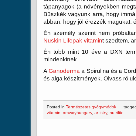
tápanyagok (a növényekben megtal
Büszkék vagyunk arra, hogy immár
abban, hogy jól érezzék magukat, és
Én személy szerint nem próbált
Nuskin Lifepak vitamin
t szedtem, a
Én több mint 10 éve a DXN termé
mindenkinek.
A
Ganoderma
a Spirulina és a Co
és alga készítmények. Olvass róluk
Posted in
Természetes gyógymódok
tagge
vitamin
,
amwayhungary
,
artistry
,
nutrilite