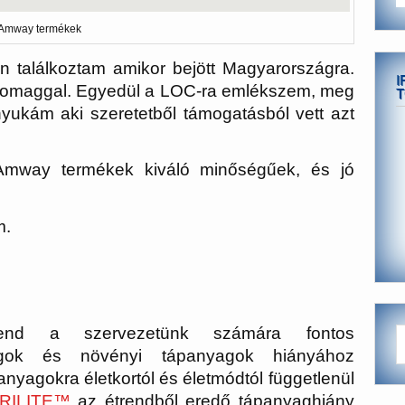
Amway termékek
 találkoztam amikor bejött Magyarországra.
I
s csomaggal. Egyedül a LOC-ra emlékszem, meg
T
yukám aki szeretetből támogatásból vett azt
Amway termékek kiváló minőségűek, és jó
m.
rend a szervezetünk számára fontos
agok és növényi tápanyagok hiányához
anyagokra életkortól és életmódtól függetlenül
RILITE™
az étrendből eredő tápanyaghiány