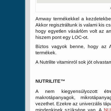
Amway termékekkel a kezdetekben
Akkor regisztráltunk is valami ki
hogy egyetlen vásárlóm volt az an
hiszem pont egy LOC-ot.
Biztos vagyok benne, hogy az 
termékek.
A Nutrilite vitaminról sok jót olvasta
NUTRILITE™
A nem kiegyensúlyozott ét
makrotápanyagok, mikrotápany
vezethet. Ezekre az univerzális táp
mindenkinek szüksége van. A
NU