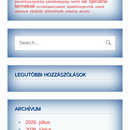
spirulina
rák
reishi
pecsétviaszgomba
pánikbetegség
termékek
terméktapasztalatok
táplálékkiegészítők
videók
vásárlás
vélemények
vitaminok
webshop
átverés
LEGUTÓBBI HOZZÁSZÓLÁSOK
ARCHÍVUM
2026. július
2026. június