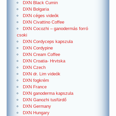
DXN Black Cumin
DXN Bolgaria
DXN céges videók
DXN Civattino Coffee
DXN Cocozhi – ganodermás forró
csoki
DXN Cordyceps kapszula
DXN Cordypine
DXN Cream Coffee
DXN Croatia- Hrvtska
DXN Czech
DXN dr. Lim videók
DXN fogkrém
DXN France
DXN ganoderma kapszula
DXN Ganozhi tusfürdő
DXN Germany
DXN Hungary