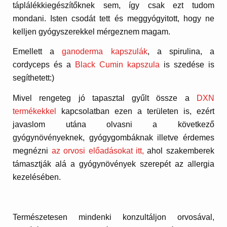
táplálékkiegészítőknek sem, így csak ezt tudom
mondani. Isten csodát tett és meggyógyitott, hogy ne
kelljen gyógyszerekkel mérgeznem magam.
Emellett a
ganoderma kapszulák
, a spirulina, a
cordyceps és a
Black Cumin kapszula
is szedése is
segíthetett:)
Mivel rengeteg jó tapasztal gyűlt össze a
DXN
termékekkel
kapcsolatban ezen a területen is, ezért
javaslom utána olvasni a következő
gyógynövényeknek, gyógygombáknak illetve érdemes
megnézni
az orvosi előadásokat itt,
ahol szakemberek
támasztják alá a gyógynövények szerepét az allergia
kezelésében.
Természetesen mindenki konzultáljon orvosával,