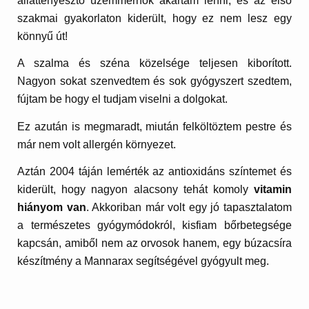
állattenyésztő üzemmérnök akartam lenni, és az első
szakmai gyakorlaton kiderült, hogy ez nem lesz egy
könnyű út!
A szalma és széna közelsége teljesen kiborított.
Nagyon sokat szenvedtem és sok gyógyszert szedtem,
fújtam be hogy el tudjam viselni a dolgokat.
Ez azután is megmaradt, miután felköltöztem pestre és
már nem volt allergén környezet.
Aztán 2004 táján lemérték az antioxidáns színtemet és
kiderült, hogy nagyon alacsony tehát komoly
vitamin
hiányom van
. Akkoriban már volt egy jó tapasztalatom
a természetes gyógymódokról, kisfiam bőrbetegsége
kapcsán, amiből nem az orvosok hanem, egy búzacsíra
készítmény a Mannarax segítségével gyógyult meg.