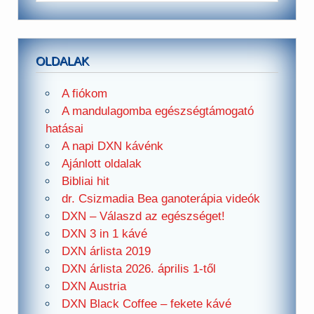
OLDALAK
A fiókom
A mandulagomba egészségtámogató
hatásai
A napi DXN kávénk
Ajánlott oldalak
Bibliai hit
dr. Csizmadia Bea ganoterápia videók
DXN – Válaszd az egészséget!
DXN 3 in 1 kávé
DXN árlista 2019
DXN árlista 2026. április 1-től
DXN Austria
DXN Black Coffee – fekete kávé