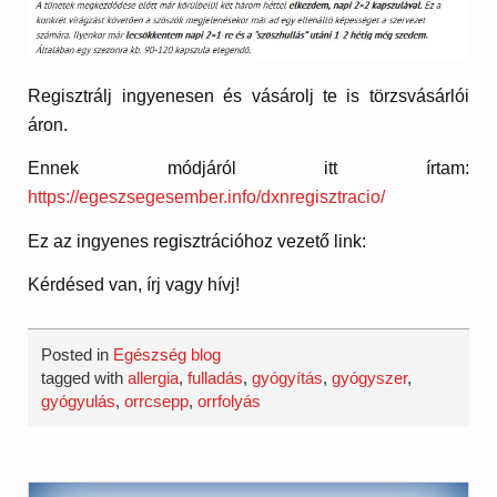
Regisztrálj ingyenesen és vásárolj te is törzsvásárlói
áron.
Ennek módjáról itt írtam:
https://egeszsegesember.info/dxnregisztracio/
Ez az ingyenes regisztrációhoz vezető link:
Kérdésed van, írj vagy hívj!
Posted in
Egészség blog
tagged with
allergia
,
fulladás
,
gyógyítás
,
gyógyszer
,
gyógyulás
,
orrcsepp
,
orrfolyás