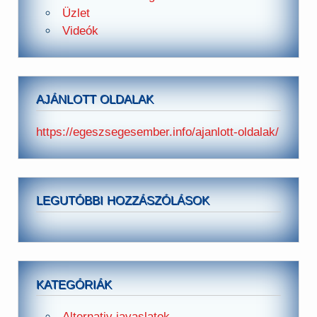
Üzlet
Videók
AJÁNLOTT OLDALAK
https://egeszsegesember.info/ajanlott-oldalak/
LEGUTÓBBI HOZZÁSZÓLÁSOK
KATEGÓRIÁK
Alternativ javaslatok