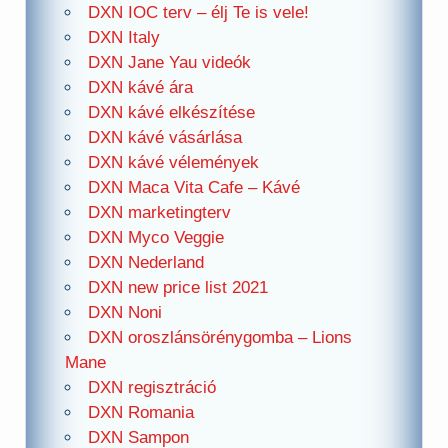
DXN IOC terv – élj Te is vele!
DXN Italy
DXN Jane Yau videók
DXN kávé ára
DXN kávé elkészítése
DXN kávé vásárlása
DXN kávé vélemények
DXN Maca Vita Cafe – Kávé
DXN marketingterv
DXN Myco Veggie
DXN Nederland
DXN new price list 2021
DXN Noni
DXN oroszlánsörénygomba – Lions
Mane
DXN regisztráció
DXN Romania
DXN Sampon