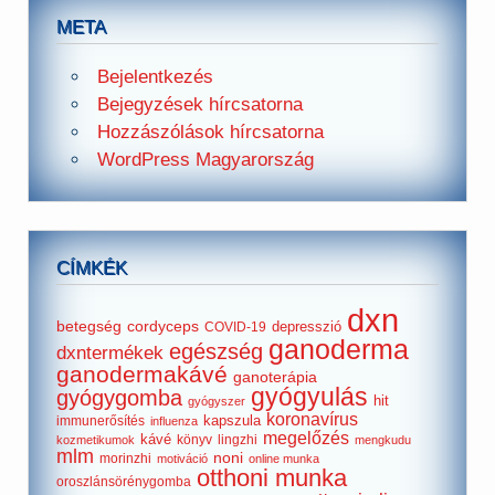
META
Bejelentkezés
Bejegyzések hírcsatorna
Hozzászólások hírcsatorna
WordPress Magyarország
CÍMKÉK
dxn
betegség
cordyceps
depresszió
COVID-19
ganoderma
egészség
dxntermékek
ganodermakávé
ganoterápia
gyógyulás
gyógygomba
hit
gyógyszer
koronavírus
kapszula
immunerősítés
influenza
megelőzés
kávé
könyv
lingzhi
kozmetikumok
mengkudu
mlm
noni
morinzhi
motiváció
online munka
otthoni munka
oroszlánsörénygomba