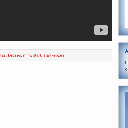
A
ítás
,
képzés
,
mlm
,
start
,
startképzés
h
o