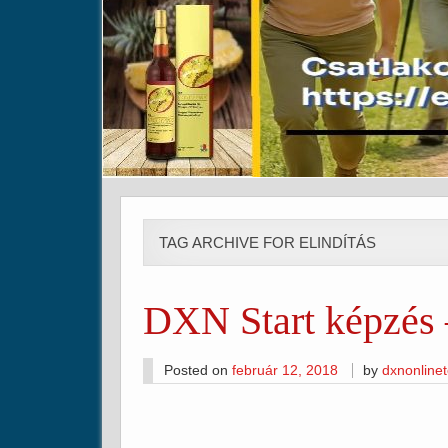
TAG ARCHIVE FOR ELINDÍTÁS
DXN Start képzés
Posted on
február 12, 2018
by
dxnonline