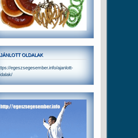
JÁNLOTT OLDALAK
ttps://egeszsegesember.info/ajanlott-
ldalak/