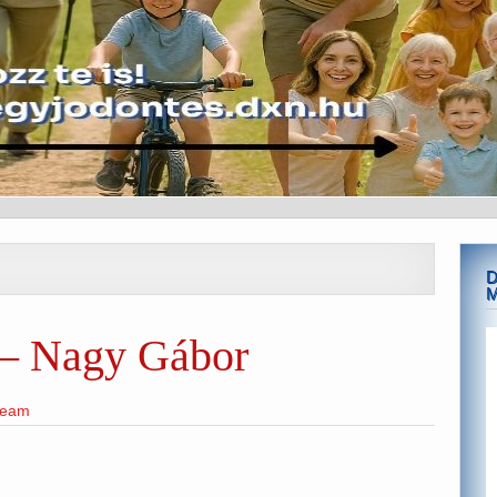
D
 – Nagy Gábor
team