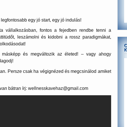
legfontosabb egy jó start, egy jó indulás!
ta vállalkozásban, fontos a fejedben rendbe tenni a
attitüdőt, leszámolni és kidobni a rossz paradigmákat,
olkodásodat!
C
K
 másképp és megváltozik az életed! – vagy ahogy
dagodj!
ásban. Persze csak ha végignézed és megcsinálod amiket
 van bátran írj: wellnesskavehaz@gmail.com