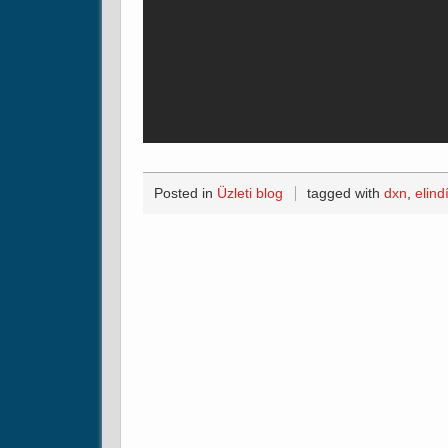
Posted in
Üzleti blog
tagged with
dxn
,
elind