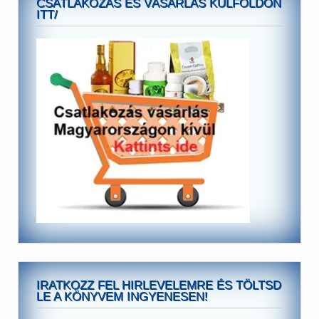
CSATLAKOZÁS ÉS VÁSÁRLÁS KÜLFÖLDÖN
ITT/
IRATKOZZ FEL HIRLEVELEMRE ÉS TÖLTSD
LE A KÖNYVEM INGYENESEN!