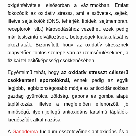
oxigénfelvétele, elsősorban a vázizmokban. Emiatt
fokozódik az oxidatív stressz, ami a szövetek, sejtek,
illetve sejtalkotók (DNS, fehérjék, lipidek, sejtmembrán,
receptorok, stb.) károsodásához vezethet, ezek pedig
már testszintű elváltozások, betegségek kialakulását is
okozhatják. Bizonyított, hogy az oxidatív stressznek
alapvetően fontos szerepe van az izomsérülésekben, a
fizikai teljesítőképesség csökkenésében
Egyértelmű tehát, hogy
az oxidatív stresszt célszerű
csökkenteni sportolóknál
, ennek pedig az egyik
legjobb, legbiztonságosabb módja az antioxidánsokban
gazdag gyümölcs, zöldség, gabona és gomba alapú
táplálkozás, illetve a megfelelően ellenőrzött, jó
minőségű, ilyen jellegű antioxidáns tartalmú táplálék-
kiegészítők alkalmazása
A
Ganoderma
lucidum összetevőinek antioxidáns és a