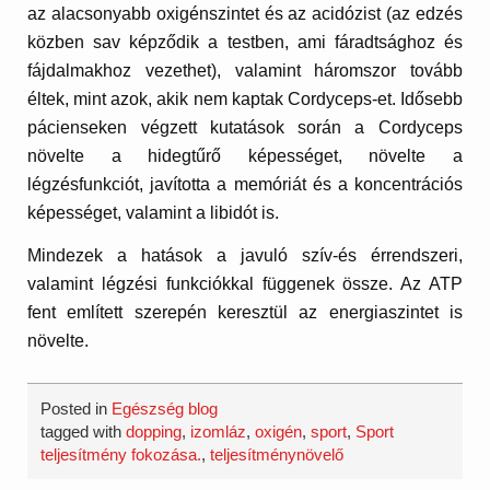
az alacsonyabb oxigénszintet és az acidózist (az edzés
közben sav képződik a testben, ami fáradtsághoz és
fájdalmakhoz vezethet), valamint háromszor tovább
éltek, mint azok, akik nem kaptak Cordyceps-et. Idősebb
pácienseken végzett kutatások során a Cordyceps
növelte a hidegtűrő képességet, növelte a
légzésfunkciót, javította a memóriát és a koncentrációs
képességet, valamint a libidót is.
Mindezek a hatások a javuló szív-és érrendszeri,
valamint légzési funkciókkal függenek össze. Az ATP
fent említett szerepén keresztül az energiaszintet is
növelte.
Posted in
Egészség blog
tagged with
dopping
,
izomláz
,
oxigén
,
sport
,
Sport
teljesítmény fokozása.
,
teljesítménynövelő