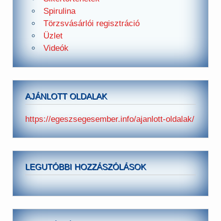
Spirulina
Törzsvásárlói regisztráció
Üzlet
Videók
AJÁNLOTT OLDALAK
https://egeszsegesember.info/ajanlott-oldalak/
LEGUTÓBBI HOZZÁSZÓLÁSOK