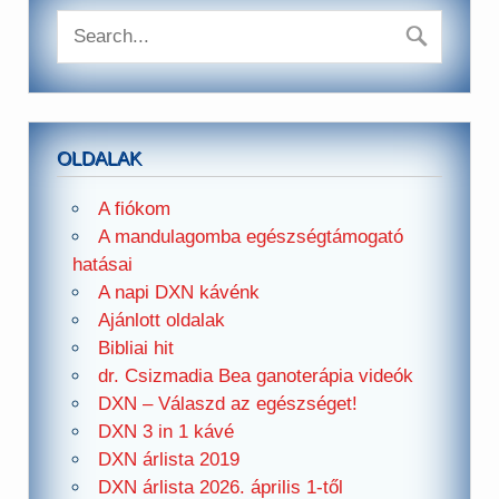
OLDALAK
A fiókom
A mandulagomba egészségtámogató
hatásai
A napi DXN kávénk
Ajánlott oldalak
Bibliai hit
dr. Csizmadia Bea ganoterápia videók
DXN – Válaszd az egészséget!
DXN 3 in 1 kávé
DXN árlista 2019
DXN árlista 2026. április 1-től