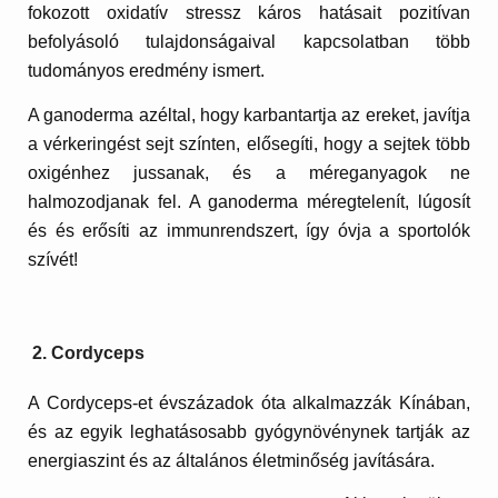
fokozott oxidatív stressz káros hatásait pozitívan
befolyásoló tulajdonságaival kapcsolatban több
tudományos eredmény ismert.
A ganoderma azéltal, hogy karbantartja az ereket, javítja
a vérkeringést sejt színten, elősegíti, hogy a sejtek több
oxigénhez jussanak, és a méreganyagok ne
halmozodjanak fel. A ganoderma méregtelenít, lúgosít
és és erősíti az immunrendszert, így óvja a sportolók
szívét!
2. Cordyceps
A Cordyceps-et évszázadok óta alkalmazzák Kínában,
és az egyik leghatásosabb gyógynövénynek tartják az
energiaszint és az általános életminőség javítására.