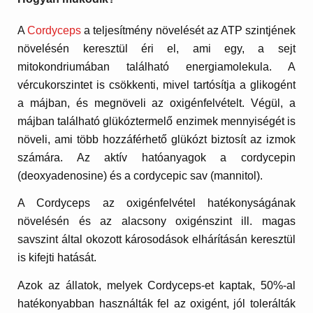
A
Cordyceps
a teljesítmény növelését az ATP szintjének
növelésén keresztül éri el, ami egy, a sejt
mitokondriumában található energiamolekula. A
vércukorszintet is csökkenti, mivel tartósítja a glikogént
a májban, és megnöveli az oxigénfelvételt. Végül, a
májban található glükóztermelő enzimek mennyiségét is
növeli, ami több hozzáférhető glükózt biztosít az izmok
számára. Az aktív hatóanyagok a cordycepin
(deoxyadenosine) és a cordycepic sav (mannitol).
A Cordyceps az oxigénfelvétel hatékonyságának
növelésén és az alacsony oxigénszint ill. magas
savszint által okozott károsodások elhárításán keresztül
is kifejti hatását.
Azok az állatok, melyek Cordyceps-et kaptak, 50%-al
hatékonyabban használták fel az oxigént, jól tolerálták