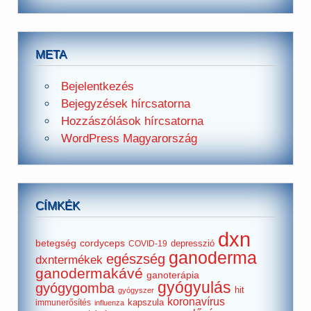
META
Bejelentkezés
Bejegyzések hírcsatorna
Hozzászólások hírcsatorna
WordPress Magyarország
CÍMKÉK
dxn
betegség
cordyceps
depresszió
COVID-19
ganoderma
egészség
dxntermékek
ganodermakávé
ganoterápia
gyógyulás
gyógygomba
hit
gyógyszer
koronavírus
kapszula
immunerősítés
influenza