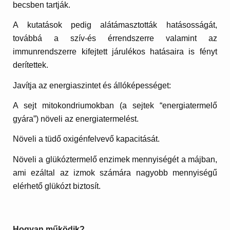
becsben tartják.
A kutatások pedig alátámasztották hatásosságát,
továbbá a szív-és érrendszerre valamint az
immunrendszerre kifejtett járulékos hatásaira is fényt
derítettek.
Javítja az energiaszintet és állóképességet:
A sejt mitokondriumokban (a sejtek “energiatermelő
gyára”) növeli az energiatermelést.
Növeli a tüdő oxigénfelvevő kapacitását.
Növeli a glükóztermelő enzimek mennyiségét a májban,
ami ezáltal az izmok számára nagyobb mennyiségű
elérhető glükózt biztosít.
Hogyan működik?