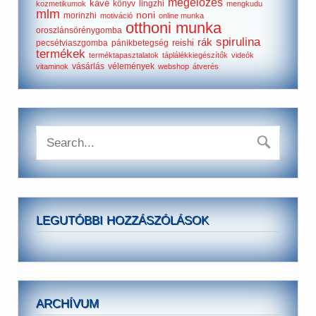
megelőzés
kávé
könyv
lingzhi
kozmetikumok
mengkudu
mlm
noni
morinzhi
motiváció
online munka
otthoni munka
oroszlánsörénygomba
spirulina
rák
reishi
pecsétviaszgomba
pánikbetegség
termékek
terméktapasztalatok
táplálékkiegészítők
videók
vásárlás
vélemények
vitaminok
webshop
átverés
LEGUTÓBBI HOZZÁSZÓLÁSOK
ARCHÍVUM