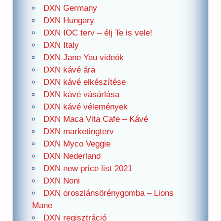
DXN Germany
DXN Hungary
DXN IOC terv – élj Te is vele!
DXN Italy
DXN Jane Yau videók
DXN kávé ára
DXN kávé elkészítése
DXN kávé vásárlása
DXN kávé vélemények
DXN Maca Vita Cafe – Kávé
DXN marketingterv
DXN Myco Veggie
DXN Nederland
DXN new price list 2021
DXN Noni
DXN oroszlánsörénygomba – Lions
Mane
DXN regisztráció