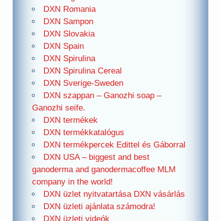
DXN Romania
DXN Sampon
DXN Slovakia
DXN Spain
DXN Spirulina
DXN Spirulina Cereal
DXN Sverige-Sweden
DXN szappan – Ganozhi soap –
Ganozhi seife.
DXN termékek
DXN termékkatalógus
DXN termékpercek Edittel és Gáborral
DXN USA – biggest and best
ganoderma and ganodermacoffee MLM
company in the world!
DXN üzlet nyitvatartása DXN vásárlás
DXN üzleti ajánlata számodra!
DXN üzleti videók