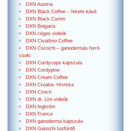
DXN Austria
DXN Black Coffee – fekete kávé
DXN Black Cumin
DXN Bolgaria
DXN céges videók
DXN Civattino Coffee
DXN Cocozhi – ganodermás forró
csoki
DXN Cordyceps kapszula
DXN Cordypine
DXN Cream Coffee
DXN Croatia- Hrvtska
DXN Czech
DXN dr. Lim videók
DXN fogkrém
DXN France
DXN ganoderma kapszula
DXN Ganozhi tusfürdő