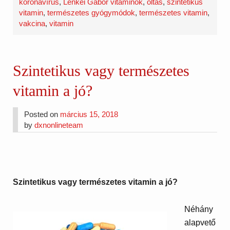
koronavírus
,
Lenkei Gábor vitaminok
,
oltás
,
szintetikus
vitamin
,
természetes gyógymódok
,
természetes vitamin
,
vakcina
,
vitamin
Szintetikus vagy természetes
vitamin a jó?
Posted on
március 15, 2018
by
dxnonlineteam
Szintetikus vagy természetes vitamin a jó?
Néhány
alapvető