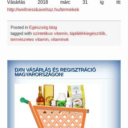
Vásárlás 2018 márc 31 ig itt:
http://wellnesskavehaz.hu/termekek
Posted in
Egészség blog
tagged with
szintetikus vitamin
,
táplálékkiegészítők
,
természetes vitamin
,
vitaminok
DXN VÁSÁRLÁS ÉS REGISZTRÁCIÓ
MAGYARORSZÁGON!