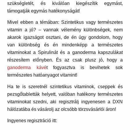
szükségletét, és kiválóan kiegészítik egymást,
támogatják egymás hatékonyságát!
Mivel ebben a témában: Szintetikus vagy természetes
vitamin a jó? – vannak vélemény különbségek, nem
akarok igazságot osztani, de én úgy gondolom, hogy
van különbség és én mindenképp a természetes
vitaminokat a Spirulinát és a ganoderma kapszulákat
részesítem előnyben. És az csak plusz jó, hogy a
ganoderma kávé
t fogyasztva is bevihetek sok
természetes hatóanyagot vitamint!
Ha te is szeretnél szintetikus vitaminok, cseppek és
pezsgőtabletták helyett, valóban hatékony természetes
vitaminokat szedni, aki regisztrálj ingyenesen a DXN
hálózatába és vásárolj az olcsóbb törzsvásárlói áron!
Ingyenes regisztráció itt: