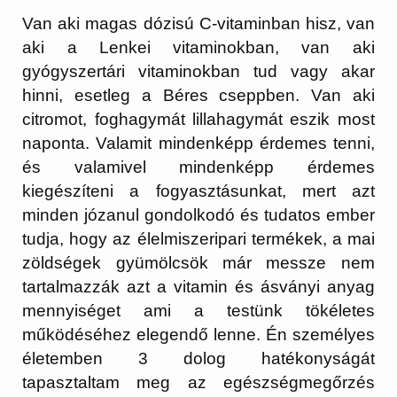
Van aki magas dózisú C-vitaminban hisz, van
aki a Lenkei vitaminokban, van aki
gyógyszertári vitaminokban tud vagy akar
hinni, esetleg a Béres cseppben. Van aki
citromot, foghagymát lillahagymát eszik most
naponta. Valamit mindenképp érdemes tenni,
és valamivel mindenképp érdemes
kiegészíteni a fogyasztásunkat, mert azt
minden józanul gondolkodó és tudatos ember
tudja, hogy az élelmiszeripari termékek, a mai
zöldségek gyümölcsök már messze nem
tartalmazzák azt a vitamin és ásványi anyag
mennyiséget ami a testünk tökéletes
működéséhez elegendő lenne. Én személyes
életemben 3 dolog hatékonyságát
tapasztaltam meg az egészségmegőrzés