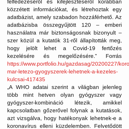
felfedezéséről és kifejlesztéséről korábban
közzétett információkat, és létrehoztak egy
adatbázist, amely szabadon hozzáférhető. Az
adatbázisba összegyűjtött 120 – emberi
használatra már biztonságosnak bizonyult –
szer közül a kutatók 31-ről állapították meg,
hogy jelölt lehet a Covid-19 fertőzés
kezelésére és megelőzésére.” Forrás
https://www.portfolio.hu/gazdasag/20200227/koro
mar-letezo-gyogyszerek-lehetnek-a-kezeles-
kulcsai-417435
„A WHO adatai szerint a világban jelenleg
több mint hetven olyan gyógyszer vagy
gyógyszer-kombináció létezik, amikkel
kapcsolatban gőzerővel folynak a kutatások,
azt vizsgálva, hogy hatékonyak lehetnek-e a
koronavírus elleni küzdelemben. Felvetődött