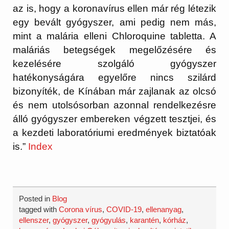
az is, hogy a koronavírus ellen már rég létezik
egy bevált gyógyszer, ami pedig nem más,
mint a malária elleni Chloroquine tabletta. A
maláriás betegségek megelőzésére és
kezelésére szolgáló gyógyszer
hatékonyságára egyelőre nincs szilárd
bizonyíték, de Kínában már zajlanak az olcsó
és nem utolsósorban azonnal rendelkezésre
álló gyógyszer embereken végzett tesztjei, és
a kezdeti laboratóriumi eredmények biztatóak
is.”
Index
Posted in
Blog
tagged with
Corona vírus
,
COVID-19
,
ellenanyag
,
ellenszer
,
gyógyszer
,
gyógyulás
,
karantén
,
kórház
,