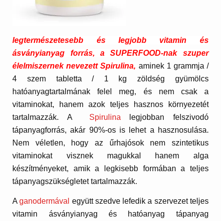
legtermészetesebb és legjobb vitamin és
ásványianyag forrás, a SUPERFOOD-nak szuper
élelmiszernek nevezett Spirulina,
aminek 1 grammja /
4 szem tabletta / 1 kg zöldség gyümölcs
hatóanyagtartalmának felel meg, és nem csak a
vitaminokat, hanem azok teljes hasznos környezetét
tartalmazzák. A
Spirulina
legjobban felszivodó
tápanyagforrás, akár 90%-os is lehet a hasznosulása.
Nem véletlen, hogy az űrhajósok nem szintetikus
vitaminokat visznek magukkal hanem alga
készítményeket, amik a legkisebb formában a teljes
tápanyagszükségletet tartalmazzák.
A
ganodermával
együtt szedve lefedik a szervezet teljes
vitamin ásványianyag és hatóanyag tápanyag