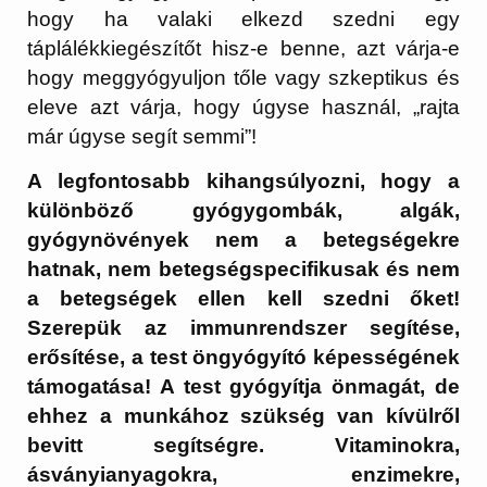
hogy ha valaki elkezd szedni egy
táplálékkiegészítőt hisz-e benne, azt várja-e
hogy meggyógyuljon tőle vagy szkeptikus és
eleve azt várja, hogy úgyse használ, „rajta
már úgyse segít semmi”!
A legfontosabb kihangsúlyozni, hogy a
különböző gyógygombák, algák,
gyógynövények nem a betegségekre
hatnak, nem betegségspecifikusak és nem
a betegségek ellen kell szedni őket!
Szerepük az immunrendszer segítése,
erősítése, a test öngyógyító képességének
támogatása! A test gyógyítja önmagát, de
ehhez a munkához szükség van kívülről
bevitt segítségre. Vitaminokra,
ásványianyagokra, enzimekre,