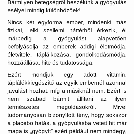
Bármilyen betegségről beszélünk a gyógyulás
esélyei mindig különbözőek!
Nincs két egyforma ember, mindenki más
fizikai, lelki szellemi háttérből érkezik, él
márpedig a gyógyulást alapvetően
befolyásolja az emberek addigi életmódja,
életvitele, táplálkozása, gondolkodásmódja,
hozzáállása, hite és tudatossága.
Ezért mondjuk egy adott vitamin,
táplálékkiegészítő az egyik embernél azonnal
javulást hozhat, míg a másiknál nem. Ezért is
nem szabad bármit állítani az ilyen
természetes megoldásokról. Mivel
tudományosan bizonyított tény, hogy sokszor
a placebo hatás, a gyógyulásba vetett hit már
maga is „gyógyít” ezért például nem mindegy,