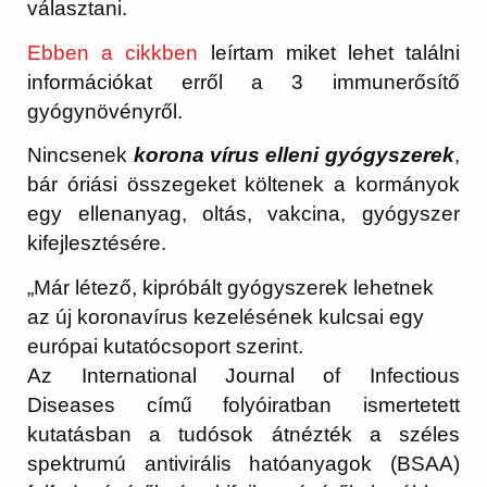
választani.
Ebben a cikkben
leírtam miket lehet találni
információkat erről a 3 immunerősítő
gyógynövényről.
Nincsenek
korona vírus elleni gyógyszerek
,
bár óriási összegeket költenek a kormányok
egy ellenanyag, oltás, vakcina, gyógyszer
kifejlesztésére.
„Már létező, kipróbált gyógyszerek lehetnek
az új koronavírus kezelésének kulcsai egy
európai kutatócsoport szerint.
Az International Journal of Infectious
Diseases című folyóiratban ismertetett
kutatásban a tudósok átnézték a széles
spektrumú antivirális hatóanyagok (BSAA)