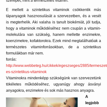
szerepet, mint a természetes vitamin.
E mellett a szintetikus vitaminok csökkentik más
tápanyagok hasznosulását a szervezetben, és a vesét
is megterhelik. Aki valaha is tanult biokémiát, jól tudja,
hogy a vitaminok működéséhez nem csupán a vitamin-
molekulára van szükség, hanem mellette enzimekre,
koenzimekre, kofaktorokra. Ezek mind megtalálhatóak a
természetes vitaminforrásokban, de a szintetikus
formulákban már nem.
forrás:
http://www.webbeteg.hu/cikkek/egeszseges/2885/termeszet
es-szintetikus-vitaminok
Vitaminokra mindenképp szükségünk van szervezetünk
tökéletes működéséhez, ugyanúgy ahogy ásványi
anyagokra, enzimekre és sok más hasznos anyagra.
A
legjobb