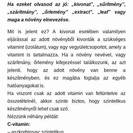
Ha ezeket olvasod az jó: „kivonat”, „sűrítmény”,
„szárítmány”, „őrlemény” „extract”, „leaf” vagy
maga a növény elnevezése.
Mit is jelent ez? A kivonat esetében valamilyen
eljárással az adott növényből kivonták a szükséges
vitamint (izolátum), vagy egy vegyületcsoportot, amely a
vitamint is tartalmazza. Ha a növény nevével, vagy
szárítmány, őrlemény kifejezéssel találkozunk, az azt
jelenti, hogy az adott növény van benne a
készítményben, és ez magába foglalja az egyéb
hatóanyagokat is.
Ha viszont csak az adott vitamin van feltüntetve az
összetételnél, akkor szinte biztos, hogy szintetikus
készítményről lehet csak szó.
Nézzünk néhány példát:
C-vitamin:
– aszkorbinsav: szintetikus