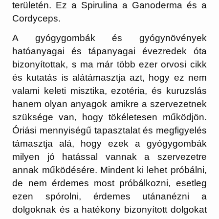
területén. Ez a Spirulina a Ganoderma és a
Cordyceps.
A gyógygombák és gyógynövények
hatóanyagai és tápanyagai évezredek óta
bizonyítottak, s ma már több ezer orvosi cikk
és kutatás is alátámasztja azt, hogy ez nem
valami keleti misztika, ezotéria, és kuruzslás
hanem olyan anyagok amikre a szervezetnek
szüksége van, hogy tökéletesen működjön.
Óriási mennyiségű tapasztalat és megfigyelés
támasztja alá, hogy ezek a gyógygombák
milyen jó hatással vannak a szervezetre
annak működésére. Mindent ki lehet próbálni,
de nem érdemes most próbálkozni, esetleg
ezen spórolni, érdemes utánanézni a
dolgoknak és a hatékony bizonyított dolgokat