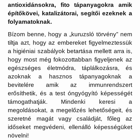
antioxidánsokra, fito tápanyagokra amik
építőkövei, katalizátorai, segítői ezeknek a
folyamatoknak.
Bízom benne, hogy a „kuruzsló törvény” nem
tiltja azt, hogy az embereket figyelmeztessük
a higiéniai szabályok betartása mellett arra is,
hogy most még fokozottabban figyeljenek az
egészséges életmódra, táplálkozásra, és
azoknak a hasznos tápanyagoknak a
bevitelére amik az immunrendszert
erősíthetik, és a test óngyógyító képességét
támogathatják. Mindenki keresi a
megoldásokat, a megelőzés lehetőségeit, és
szeretné magát vagy családját, főleg az
időseket megvédeni, ellenálló képességüket
növelni!