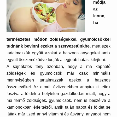
módja
az
lenne,
ha
természetes módon zöldségekkel, gyümölcsökkel
tudnánk bevinni ezeket a szervezetünkbe,
mert ezek
tartalmazzák együtt azokat a hasznos anyagokat amik
együtt összeműködve tudják a legjobb hatást kifejteni.
A sajnálatos tény azonban, hogy a ma kapható
zöldségek és gyümölcsök már csak minimális
mennyiségben tartalmazzák ezeket a hasznos
összetevőket. Az elmúlt évtizedekben annyira ki lettek
fosztva a földek a helytelen gazdálkodás miatt, hogy a
ma termő zöldségek, gyümölcsök, nem is beszélve a
kamionokban érleltekről, amik talán napot és földet se
láttak már tized annyi vitamint és ásványi anyagot nem