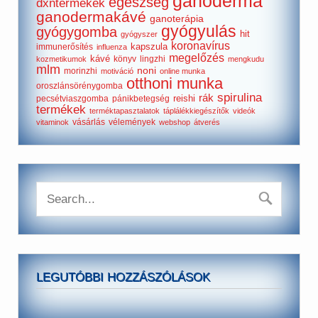
ganoderma
egészség
dxntermékek
ganodermakávé
ganoterápia
gyógyulás
gyógygomba
hit
gyógyszer
koronavírus
kapszula
immunerősítés
influenza
megelőzés
kávé
könyv
lingzhi
kozmetikumok
mengkudu
mlm
noni
morinzhi
motiváció
online munka
otthoni munka
oroszlánsörénygomba
spirulina
rák
reishi
pecsétviaszgomba
pánikbetegség
termékek
terméktapasztalatok
táplálékkiegészítők
videók
vásárlás
vélemények
vitaminok
webshop
átverés
LEGUTÓBBI HOZZÁSZÓLÁSOK