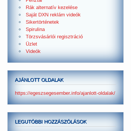
Pénztár
Rák alternatív kezelése
Saját DXN reklám videók
Sikertörténetek
Spirulina
Törzsvásárlói regisztráció
Üzlet
Videók
AJÁNLOTT OLDALAK
https://egeszsegesember.info/ajanlott-oldalak/
LEGUTÓBBI HOZZÁSZÓLÁSOK