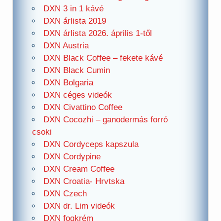
DXN 3 in 1 kávé
DXN árlista 2019
DXN árlista 2026. április 1-től
DXN Austria
DXN Black Coffee – fekete kávé
DXN Black Cumin
DXN Bolgaria
DXN céges videók
DXN Civattino Coffee
DXN Cocozhi – ganodermás forró
csoki
DXN Cordyceps kapszula
DXN Cordypine
DXN Cream Coffee
DXN Croatia- Hrvtska
DXN Czech
DXN dr. Lim videók
DXN fogkrém