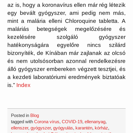
az is, hogy a koronavírus ellen már rég létezik
egy bevált gyógyszer, ami pedig nem más,
mint a malária elleni Chloroquine tabletta. A
maláriás betegségek megelőzésére és
kezelésére szolgáló gyógyszer
hatékonyságára egyelőre nincs szilárd
bizonyíték, de Kínában már zajlanak az olcsó
és nem utolsósorban azonnal rendelkezésre
álló gyógyszer embereken végzett tesztjei, és
a kezdeti laboratóriumi eredmények biztatóak
is.”
Index
Posted in
Blog
tagged with
Corona vírus
,
COVID-19
,
ellenanyag
,
ellenszer
,
gyógyszer
,
gyógyulás
,
karantén
,
kórház
,