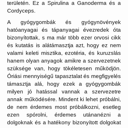
területén. Ez a Spirulina a Ganoderma és a
Cordyceps.
A gyógygombák és gyógynövények
hatóanyagai és tápanyagai évezredek óta
bizonyítottak, s ma már több ezer orvosi cikk
és kutatás is alátámasztja azt, hogy ez nem
valami keleti misztika, ezotéria, és kuruzslás
hanem olyan anyagok amikre a szervezetnek
szüksége van, hogy tökéletesen működjön.
Óriási mennyiségű tapasztalat és megfigyelés
támasztja alá, hogy ezek a gyógygombák
milyen jó hatással vannak a szervezetre
annak működésére. Mindent ki lehet próbálni,
de nem érdemes most próbálkozni, esetleg
ezen spórolni, érdemes utánanézni a
dolgoknak és a hatékony bizonyított dolgokat