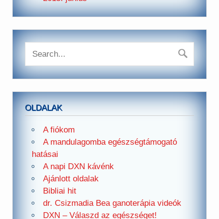
OLDALAK
A fiókom
A mandulagomba egészségtámogató
hatásai
A napi DXN kávénk
Ajánlott oldalak
Bibliai hit
dr. Csizmadia Bea ganoterápia videók
DXN – Válaszd az egészséget!