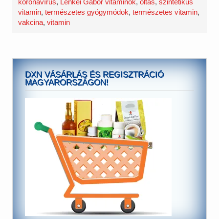
koronavírus
,
Lenkei Gábor vitaminok
,
oltás
,
szintetikus
vitamin
,
természetes gyógymódok
,
természetes vitamin
,
vakcina
,
vitamin
DXN VÁSÁRLÁS ÉS REGISZTRÁCIÓ
MAGYARORSZÁGON!