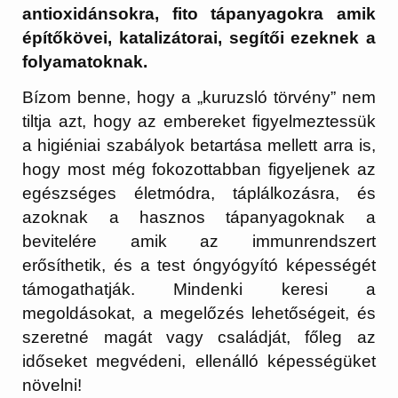
antioxidánsokra, fito tápanyagokra amik
építőkövei, katalizátorai, segítői ezeknek a
folyamatoknak.
Bízom benne, hogy a „kuruzsló törvény” nem
tiltja azt, hogy az embereket figyelmeztessük
a higiéniai szabályok betartása mellett arra is,
hogy most még fokozottabban figyeljenek az
egészséges életmódra, táplálkozásra, és
azoknak a hasznos tápanyagoknak a
bevitelére amik az immunrendszert
erősíthetik, és a test óngyógyító képességét
támogathatják. Mindenki keresi a
megoldásokat, a megelőzés lehetőségeit, és
szeretné magát vagy családját, főleg az
időseket megvédeni, ellenálló képességüket
növelni!