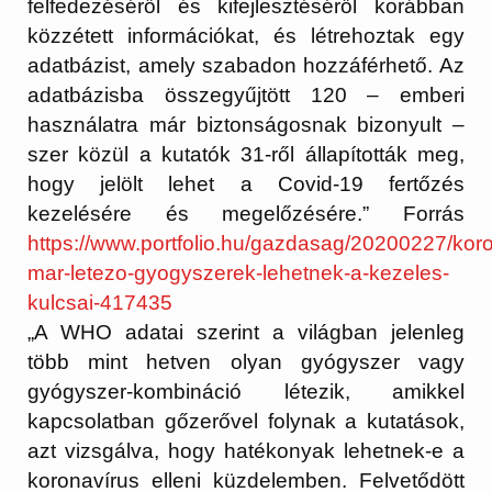
felfedezéséről és kifejlesztéséről korábban
közzétett információkat, és létrehoztak egy
adatbázist, amely szabadon hozzáférhető. Az
adatbázisba összegyűjtött 120 – emberi
használatra már biztonságosnak bizonyult –
szer közül a kutatók 31-ről állapították meg,
hogy jelölt lehet a Covid-19 fertőzés
kezelésére és megelőzésére.” Forrás
https://www.portfolio.hu/gazdasag/20200227/koro
mar-letezo-gyogyszerek-lehetnek-a-kezeles-
kulcsai-417435
„A WHO adatai szerint a világban jelenleg
több mint hetven olyan gyógyszer vagy
gyógyszer-kombináció létezik, amikkel
kapcsolatban gőzerővel folynak a kutatások,
azt vizsgálva, hogy hatékonyak lehetnek-e a
koronavírus elleni küzdelemben. Felvetődött