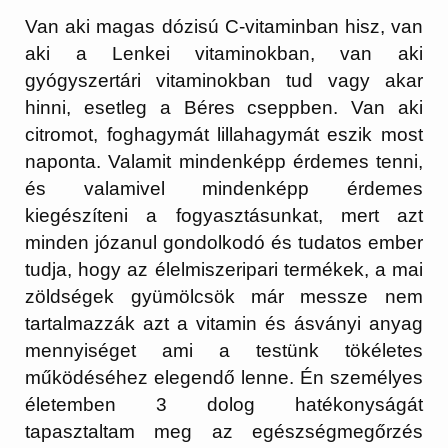
Van aki magas dózisú C-vitaminban hisz, van
aki a Lenkei vitaminokban, van aki
gyógyszertári vitaminokban tud vagy akar
hinni, esetleg a Béres cseppben. Van aki
citromot, foghagymát lillahagymát eszik most
naponta. Valamit mindenképp érdemes tenni,
és valamivel mindenképp érdemes
kiegészíteni a fogyasztásunkat, mert azt
minden józanul gondolkodó és tudatos ember
tudja, hogy az élelmiszeripari termékek, a mai
zöldségek gyümölcsök már messze nem
tartalmazzák azt a vitamin és ásványi anyag
mennyiséget ami a testünk tökéletes
működéséhez elegendő lenne. Én személyes
életemben 3 dolog hatékonyságát
tapasztaltam meg az egészségmegőrzés