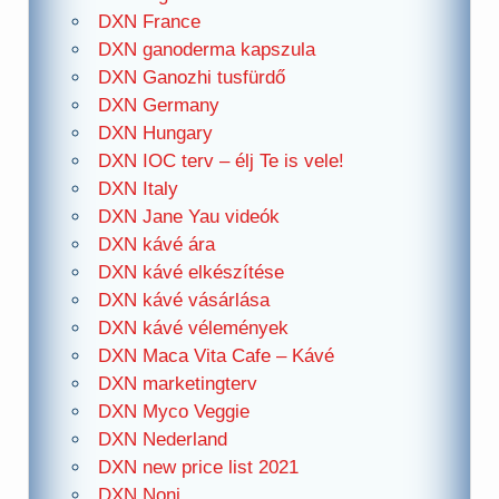
DXN France
DXN ganoderma kapszula
DXN Ganozhi tusfürdő
DXN Germany
DXN Hungary
DXN IOC terv – élj Te is vele!
DXN Italy
DXN Jane Yau videók
DXN kávé ára
DXN kávé elkészítése
DXN kávé vásárlása
DXN kávé vélemények
DXN Maca Vita Cafe – Kávé
DXN marketingterv
DXN Myco Veggie
DXN Nederland
DXN new price list 2021
DXN Noni