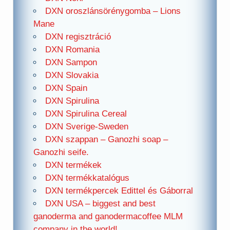
DXN oroszlánsörénygomba – Lions
Mane
DXN regisztráció
DXN Romania
DXN Sampon
DXN Slovakia
DXN Spain
DXN Spirulina
DXN Spirulina Cereal
DXN Sverige-Sweden
DXN szappan – Ganozhi soap –
Ganozhi seife.
DXN termékek
DXN termékkatalógus
DXN termékpercek Edittel és Gáborral
DXN USA – biggest and best
ganoderma and ganodermacoffee MLM
company in the world!