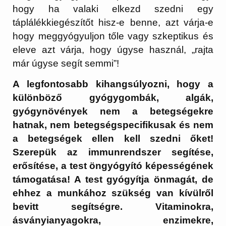
hogy ha valaki elkezd szedni egy
táplálékkiegészítőt hisz-e benne, azt várja-e
hogy meggyógyuljon tőle vagy szkeptikus és
eleve azt várja, hogy úgyse használ, „rajta
már úgyse segít semmi”!
A legfontosabb kihangsúlyozni, hogy a
különböző gyógygombák, algák,
gyógynövények nem a betegségekre
hatnak, nem betegségspecifikusak és nem
a betegségek ellen kell szedni őket!
Szerepük az immunrendszer segítése,
erősítése, a test öngyógyító képességének
támogatása! A test gyógyítja önmagát, de
ehhez a munkához szükség van kívülről
bevitt segítségre. Vitaminokra,
ásványianyagokra, enzimekre,