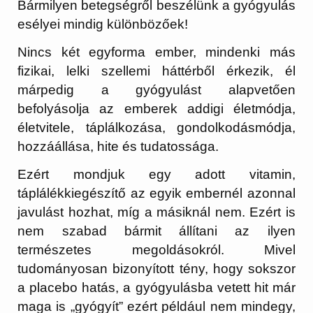
Bármilyen betegségről beszélünk a gyógyulás
esélyei mindig különbözőek!
Nincs két egyforma ember, mindenki más
fizikai, lelki szellemi háttérből érkezik, él
márpedig a gyógyulást alapvetően
befolyásolja az emberek addigi életmódja,
életvitele, táplálkozása, gondolkodásmódja,
hozzáállása, hite és tudatossága.
Ezért mondjuk egy adott vitamin,
táplálékkiegészítő az egyik embernél azonnal
javulást hozhat, míg a másiknál nem. Ezért is
nem szabad bármit állítani az ilyen
természetes megoldásokról. Mivel
tudományosan bizonyított tény, hogy sokszor
a placebo hatás, a gyógyulásba vetett hit már
maga is „gyógyít” ezért például nem mindegy,