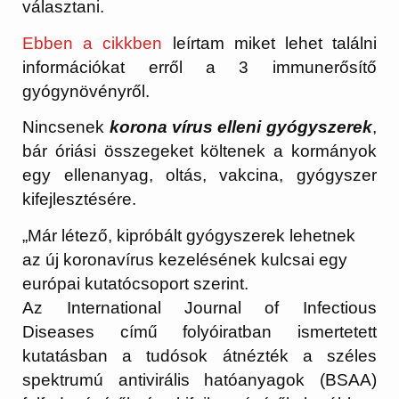
választani.
Ebben a cikkben
leírtam miket lehet találni
információkat erről a 3 immunerősítő
gyógynövényről.
Nincsenek
korona vírus elleni gyógyszerek
,
bár óriási összegeket költenek a kormányok
egy ellenanyag, oltás, vakcina, gyógyszer
kifejlesztésére.
„Már létező, kipróbált gyógyszerek lehetnek
az új koronavírus kezelésének kulcsai egy
európai kutatócsoport szerint.
Az International Journal of Infectious
Diseases című folyóiratban ismertetett
kutatásban a tudósok átnézték a széles
spektrumú antivirális hatóanyagok (BSAA)