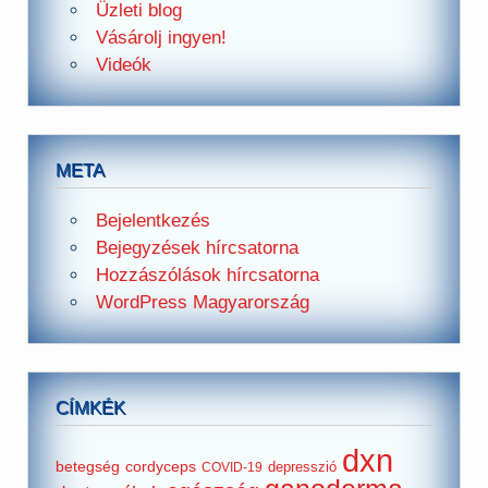
Üzleti blog
Vásárolj ingyen!
Videók
META
Bejelentkezés
Bejegyzések hírcsatorna
Hozzászólások hírcsatorna
WordPress Magyarország
CÍMKÉK
dxn
betegség
cordyceps
depresszió
COVID-19