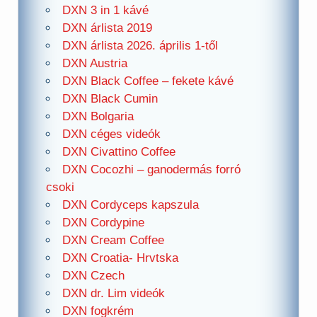
DXN 3 in 1 kávé
DXN árlista 2019
DXN árlista 2026. április 1-től
DXN Austria
DXN Black Coffee – fekete kávé
DXN Black Cumin
DXN Bolgaria
DXN céges videók
DXN Civattino Coffee
DXN Cocozhi – ganodermás forró
csoki
DXN Cordyceps kapszula
DXN Cordypine
DXN Cream Coffee
DXN Croatia- Hrvtska
DXN Czech
DXN dr. Lim videók
DXN fogkrém