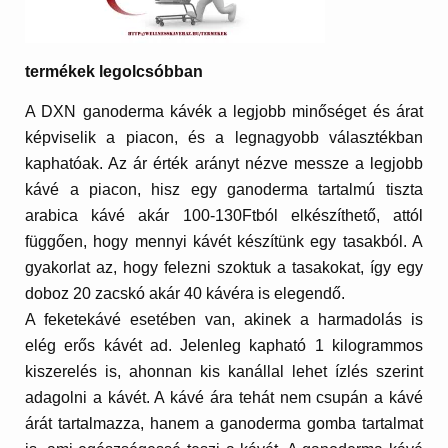
termékek legolcsóbban
A DXN ganoderma kávék a legjobb minőséget és árat
képviselik a piacon, és a legnagyobb választékban
kaphatóak. Az ár érték arányt nézve messze a legjobb
kávé a piacon, hisz egy ganoderma tartalmú tiszta
arabica kávé akár 100-130Ftból elkészíthető, attól
függően, hogy mennyi kávét készítünk egy tasakból. A
gyakorlat az, hogy felezni szoktuk a tasakokat, így egy
doboz 20 zacskó akár 40 kávéra is elegendő.
A feketekávé esetében van, akinek a harmadolás is
elég erős kávét ad. Jelenleg kapható 1 kilogrammos
kiszerelés is, ahonnan kis kanállal lehet ízlés szerint
adagolni a kávét. A kávé ára tehát nem csupán a kávé
árát tartalmazza, hanem a ganoderma gomba tartalmat