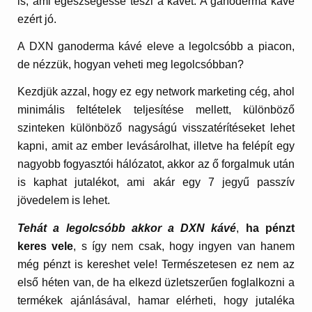
is, ami egészségessé teszi a kávét. A ganoderma kávé
ezért jó.
A DXN ganoderma kávé eleve a legolcsóbb a piacon,
de nézzük, hogyan veheti meg legolcsóbban?
Kezdjük azzal, hogy ez egy network marketing cég, ahol
minimális feltételek teljesítése mellett, különböző
szinteken különböző nagyságú visszatérítéseket lehet
kapni, amit az ember levásárolhat, illetve ha felépít egy
nagyobb fogyasztói hálózatot, akkor az ő forgalmuk után
is kaphat jutalékot, ami akár egy 7 jegyű passzív
jövedelem is lehet.
Tehát a legolcsóbb akkor a DXN kávé
,
ha pénzt
keres vele
, s így nem csak, hogy ingyen van hanem
még pénzt is kereshet vele! Természetesen ez nem az
első héten van, de ha elkezd üzletszerűen foglalkozni a
termékek ajánlásával, hamar elérheti, hogy jutaléka