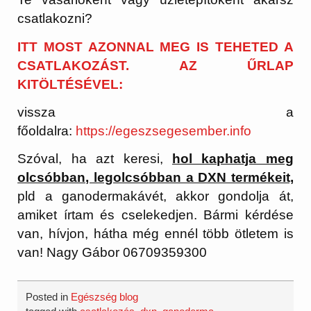
csatlakozni?
ITT MOST AZONNAL MEG IS TEHETED A
CSATLAKOZÁST. AZ ŰRLAP
KITÖLTÉSÉVEL:
vissza a
főoldalra:
https://egeszsegesember.info
Szóval, ha azt keresi,
hol kaphatja meg
olcsóbban, legolcsóbban a DXN termékeit,
pld a ganodermakávét, akkor gondolja át,
amiket írtam és cselekedjen. Bármi kérdése
van, hívjon, hátha még ennél több ötletem is
van! Nagy Gábor 06709359300
Posted in
Egészség blog