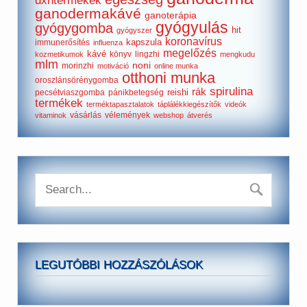
dxntermékek
ganodermakávé
ganoterápia
gyógyulás
gyógygomba
hit
gyógyszer
koronavírus
kapszula
immunerősítés
influenza
megelőzés
kávé
könyv
lingzhi
kozmetikumok
mengkudu
mlm
noni
morinzhi
motiváció
online munka
otthoni munka
oroszlánsörénygomba
spirulina
rák
reishi
pecsétviaszgomba
pánikbetegség
termékek
terméktapasztalatok
táplálékkiegészítők
videók
vásárlás
vélemények
vitaminok
webshop
átverés
LEGUTÓBBI HOZZÁSZÓLÁSOK