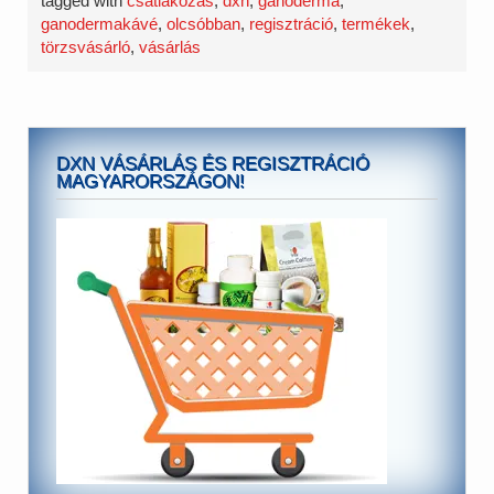
tagged with
csatlakozás
,
dxn
,
ganoderma
,
ganodermakávé
,
olcsóbban
,
regisztráció
,
termékek
,
törzsvásárló
,
vásárlás
DXN VÁSÁRLÁS ÉS REGISZTRÁCIÓ
MAGYARORSZÁGON!