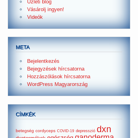
Üzleti blog
Vásárolj ingyen!
Videók
META
Bejelentkezés
Bejegyzések hírcsatorna
Hozzászólások hírcsatorna
WordPress Magyarország
CÍMKÉK
dxn
betegség
cordyceps
depresszió
COVID-19
ganoderma
egészség