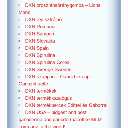
DXN oroszlánsörénygomba – Lions
Mane
DXN regisztráció
DXN Romania
DXN Sampon
DXN Slovakia
DXN Spain
DXN Spirulina
DXN Spirulina Cereal
DXN Sverige-Sweden
DXN szappan – Ganozhi soap –
Ganozhi seife.
DXN termékek
DXN termékkatalógus
DXN termékpercek Edittel és Gáborral
DXN USA – biggest and best
ganoderma and ganodermacoffee MLM
company in the world!