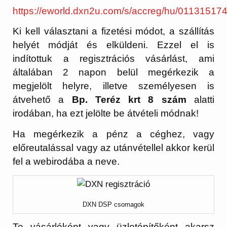
https://eworld.dxn2u.com/s/accreg/hu/01131517
Ki kell választani a fizetési módot, a szállítás
helyét módját és elküldeni. Ezzel el is
indítottuk a regisztrációs vásárlást, ami
általában 2 napon belül megérkezik a
megjelölt helyre, illetve személyesen is
átvehető a
Bp. Teréz krt 8 szám
alatti
irodában, ha ezt jelölte be átvételi módnak!
Ha megérkezik a pénz a céghez, vagy
előreutalással vagy az utánvétellel akkor kerül
fel a webirodába a neve.
DXN DSP csomagok
Te vásárlóként vagy üzletépítőként akarsz