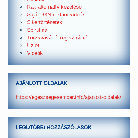
Rák alternatív kezelése
Saját DXN reklám videók
Sikertörténetek
Spirulina
Törzsvásárlói regisztráció
Üzlet
Videók
AJÁNLOTT OLDALAK
https://egeszsegesember.info/ajanlott-oldalak/
LEGUTÓBBI HOZZÁSZÓLÁSOK