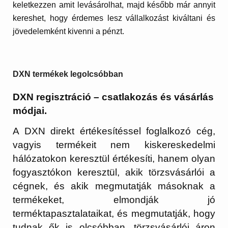
keletkezzen amit levásárolhat, majd később már annyit
kereshet, hogy érdemes lesz vállalkozást kiváltani és
jövedelemként kivenni a pénzt.
DXN termékek legolcsóbban
DXN regisztráció – csatlakozás és vásárlás
módjai.
A DXN direkt értékesítéssel foglalkozó cég,
vagyis termékeit nem kiskereskedelmi
hálózatokon keresztül értékesíti, hanem olyan
fogyasztókon keresztül, akik törzsvásárlói a
cégnek, és akik megmutatják másoknak a
termékeket, elmondják jó
terméktapasztalataikat, és megmutatják, hogy
tudnak ők is olcsóbban, törzsvásárlói áron