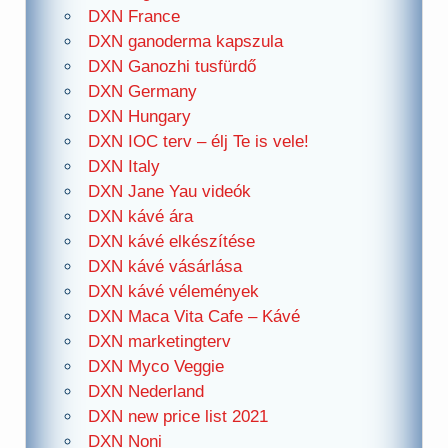
DXN France
DXN ganoderma kapszula
DXN Ganozhi tusfürdő
DXN Germany
DXN Hungary
DXN IOC terv – élj Te is vele!
DXN Italy
DXN Jane Yau videók
DXN kávé ára
DXN kávé elkészítése
DXN kávé vásárlása
DXN kávé vélemények
DXN Maca Vita Cafe – Kávé
DXN marketingterv
DXN Myco Veggie
DXN Nederland
DXN new price list 2021
DXN Noni