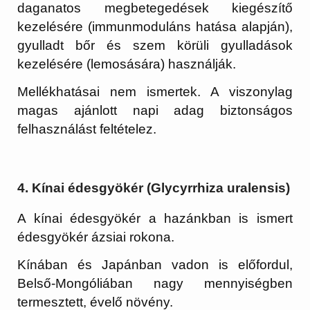
daganatos megbetegedések kiegészítő
kezelésére (immunmoduláns hatása alapján),
gyulladt bőr és szem körüli gyulladások
kezelésére (lemosására) használják.
Mellékhatásai nem ismertek. A viszonylag
magas ajánlott napi adag biztonságos
felhasználást feltételez.
4. Kínai édesgyökér (Glycyrrhiza uralensis)
A kínai édesgyökér a hazánkban is ismert
édesgyökér ázsiai rokona.
Kínában és Japánban vadon is előfordul,
Belső-Mongóliában nagy mennyiségben
termesztett, évelő növény.