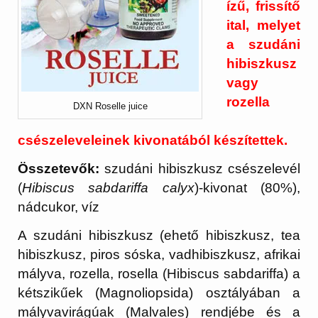
ízű, frissítő
ital, melyet
a szudáni
hibiszkusz
vagy
rozella
DXN Roselle juice
csészeleveleinek kivonatából készítettek.
Összetevők:
szudáni hibiszkusz csészelevél
(
Hibiscus sabdariffa calyx
)-kivonat (80%),
nádcukor, víz
A szudáni hibiszkusz (ehető hibiszkusz, tea
hibiszkusz, piros sóska, vadhibiszkusz, afrikai
mályva, rozella, rosella (Hibiscus sabdariffa) a
kétszikűek (Magnoliopsida) osztályában a
mályvavirágúak (Malvales) rendjébe és a