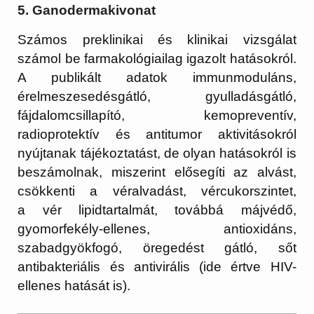
5. Ganodermakivonat
Számos preklinikai és klinikai vizsgálat
számol be farmakológiailag igazolt hatásokról.
A publikált adatok immunmoduláns,
érelmeszesedésgátló, gyulladásgátló,
fájdalomcsillapító, kemopreventív,
radioprotektív és antitumor aktivitásokról
nyújtanak tájékoztatást, de olyan hatásokról is
beszámolnak, miszerint elősegíti az alvást,
csökkenti a véralvadást, vércukorszintet,
a
vér
lipidtartalmát, továbbá májvédő,
gyomorfekély-ellenes, antioxidáns,
szabadgyökfogó, öregedést gátló, sőt
antibakteriális és antivirális (ide értve HIV-
ellenes hatását is).