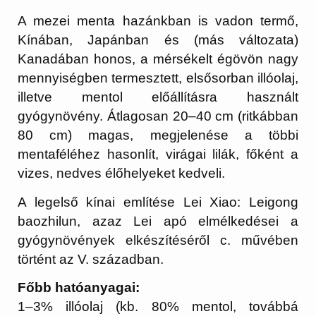
A mezei menta hazánkban is vadon termő,
Kínában, Japánban és (más változata)
Kanadában honos, a mérsékelt égövön nagy
mennyiségben termesztett, elsősorban illóolaj,
illetve mentol előállításra használt
gyógynövény. Átlagosan 20–40 cm (ritkábban
80 cm) magas, megjelenése a többi
mentaféléhez hasonlít, virágai lilák, főként a
vizes, nedves élőhelyeket kedveli.
A legelső kínai említése Lei Xiao: Leigong
baozhilun, azaz Lei apó elmélkedései a
gyógynövények elkészítéséről c. művében
történt az V. században.
Főbb hatóanyagai:
1–3% illóolaj (kb. 80% mentol, továbbá