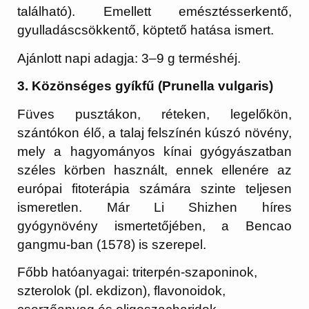
található). Emellett emésztésserkentő,
gyulladáscsökkentő, köptető hatása ismert.
Ajánlott napi adagja: 3–9 g terméshéj.
3. Közönséges gyíkfű (Prunella vulgaris)
Füves pusztákon, réteken, legelőkön,
szántókon élő, a talaj felszínén kúszó növény,
mely a hagyományos kínai gyógyászatban
széles körben használt, ennek ellenére az
európai fitoterápia számára szinte teljesen
ismeretlen. Már Li Shizhen híres
gyógynövény ismertetőjében, a Bencao
gangmu-ban (1578) is szerepel.
Főbb hatóanyagai: triterpén-szaponinok,
szterolok (pl. ekdizon), flavonoidok,