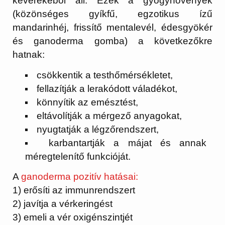
keverékéből áll. Ezek a gyógynövények
(közönséges gyíkfű, egzotikus ízű
mandarinhéj, frissítő mentalevél, édesgyökér
és ganoderma gomba) a következőkre
hatnak:
csökkentik a testhőmérsékletet,
fellazítják a lerakódott váladékot,
könnyítik az emésztést,
eltávolítják a mérgező anyagokat,
nyugtatják a légzőrendszert,
karbantartják a májat és annak
méregtelenítő funkcióját.
A
ganoderma pozitív hatásai:
1) erősíti az immunrendszert
2) javítja a vérkeringést
3) emeli a
vér
oxigénszintjét