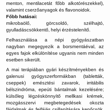
menton, mentilacetát főbb alkotórészekkel),
valamint cserzőanyagok és flavonoidok.
Főbb hatásai:
mikrobaölő, görcsoldó, szélhajtó,
gyulladáscsökkentő, helyi érzéstelenítő.
Felhasználása a népi gyógyászatban
nagyban megegyezik a borsmentáéval, az
egyes fajok elkülönítése ugyanis nem minden
esetben sikerült.
A mai terápiában gyári készítményekben és
galenusi gyógyszerformákban (tabletták,
cseppek) emésztési zavarok, irritábilis
bélszindróma, epeúti bántalmak kezelésére;
külsőleg légzéskönnyítő mellkasi krémek,
mozgásszervi megbetegedések okozta
fájdalmak és fejfájás csillapítására kenőcsök,