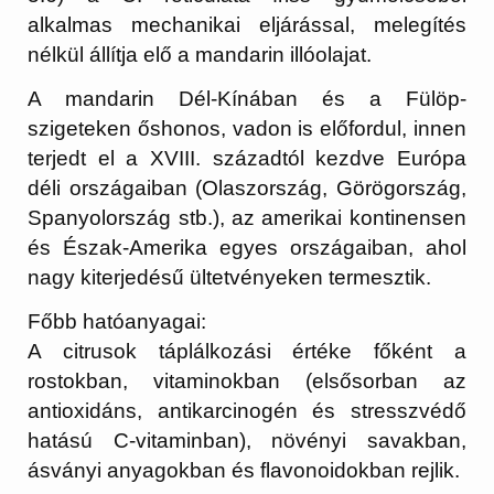
alkalmas mechanikai eljárással, melegítés
nélkül állítja elő a mandarin illóolajat.
A mandarin Dél-Kínában és a Fülöp-
szigeteken őshonos, vadon is előfordul, innen
terjedt el a XVIII. századtól kezdve Európa
déli országaiban (Olaszország, Görögország,
Spanyolország stb.), az amerikai kontinensen
és Észak-Amerika egyes országaiban, ahol
nagy kiterjedésű ültetvényeken termesztik.
Főbb hatóanyagai:
A citrusok táplálkozási értéke főként a
rostokban, vitaminokban (elsősorban az
antioxidáns, antikarcinogén és stresszvédő
hatású C-vitaminban), növényi savakban,
ásványi anyagokban és flavonoidokban rejlik.