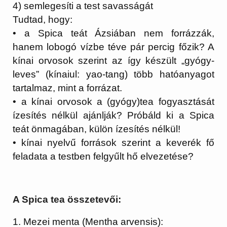
4) semlegesíti a test savasságát
Tudtad, hogy:
• a Spica teát Ázsiában nem forrázzák,
hanem lobogó vízbe téve pár percig főzik? A
kínai orvosok szerint az így készült „gyógy-
leves” (kínaiul: yao-tang) több hatóanyagot
tartalmaz, mint a forrázat.
• a kínai orvosok a (gyógy)tea fogyasztását
ízesítés nélkül ajánlják? Próbáld ki a Spica
teát önmagában, külön ízesítés nélkül!
• kínai nyelvű források szerint a keverék fő
feladata a testben felgyűlt hő elvezetése?
A Spica tea összetevői:
1. Mezei menta (Mentha arvensis):