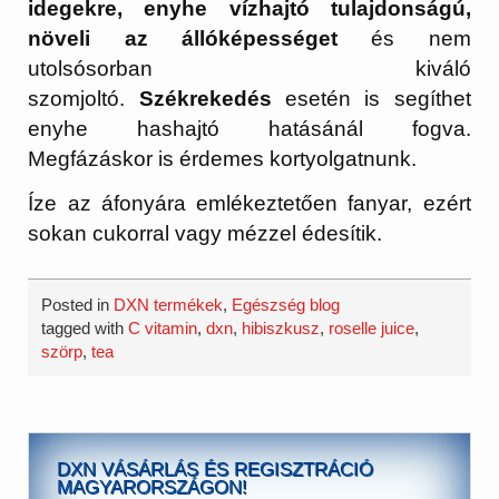
idegekre, enyhe vízhajtó tulajdonságú,
növeli az állóképességet
és nem
utolsósorban kiváló
szomjoltó.
Székrekedés
esetén is segíthet
enyhe hashajtó hatásánál fogva.
Megfázáskor is érdemes kortyolgatnunk.
Íze az áfonyára emlékeztetően fanyar, ezért
sokan cukorral vagy mézzel édesítik.
Posted in
DXN termékek
,
Egészség blog
tagged with
C vitamin
,
dxn
,
hibiszkusz
,
roselle juice
,
szörp
,
tea
DXN VÁSÁRLÁS ÉS REGISZTRÁCIÓ
MAGYARORSZÁGON!