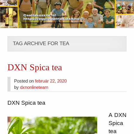
TAG ARCHIVE FOR TEA
DXN Spica tea
Posted on
február 22, 2020
by
dxnonlineteam
DXN Spica tea
A DXN
Spica
tea