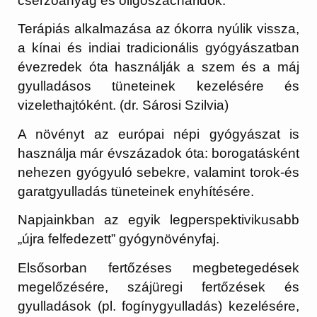
cserzőanyag és oligoszacharidok.
Terápiás alkalmazása az ókorra nyúlik vissza,
a kínai és indiai tradicionális gyógyászatban
évezredek óta használják a szem és a máj
gyulladásos tüneteinek kezelésére és
vizelethajtóként. (dr. Sárosi Szilvia)
A növényt az európai népi gyógyászat is
használja már évszázadok óta: borogatásként
nehezen gyógyuló sebekre, valamint torok-és
garatgyulladás tüneteinek enyhítésére.
Napjainkban az egyik legperspektivikusabb
„újra felfedezett” gyógynövényfaj.
Elsősorban fertőzéses megbetegedések
megelőzésére, szájüregi fertőzések és
gyulladások (pl. fogínygyulladás) kezelésére,