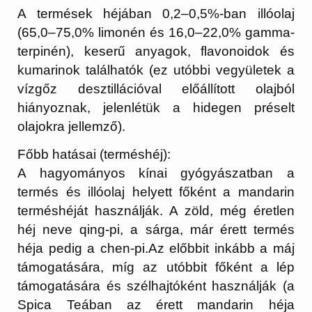
A termések héjában 0,2–0,5%-ban illóolaj
(65,0–75,0% limonén és 16,0–22,0% gamma-
terpinén), keserű anyagok, flavonoidok és
kumarinok találhatók (ez utóbbi vegyületek a
vízgőz desztillációval előállított olajból
hiányoznak, jelenlétük a hidegen préselt
olajokra jellemző).
Főbb hatásai (terméshéj):
A hagyományos kínai gyógyászatban a
termés és illóolaj helyett főként a mandarin
terméshéját használják. A zöld, még éretlen
héj neve qing-pi, a sárga, már érett termés
héja pedig a chen-pi.
Az előbbit inkább a máj
támogatására, míg az utóbbit főként a lép
támogatására és szélhajtóként használják (a
Spica Teában az érett mandarin héja