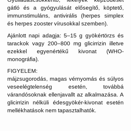
gátló és a gyógyulását elősegítő, köptető,
immunstimuláns, antivirális (herpes simplex
és herpes zooster vírusokkal szemben).
Ajánlott napi adagja: 5–15 g gyökértörzs és
tarackok vagy 200–800 mg glicirrizin illetve
ezekkel egyenértékű kivonat (WHO-
monográfia).
FIGYELEM:
májzsugorodás, magas vérnyomás és súlyos
veseelégtelenség esetén, továbbá
várandósoknak ellenjavallt az alkalmazása. A
glicirrizin nélküli édesgyökér-kivonat esetén
mellékhatások nem tapasztalhatók.