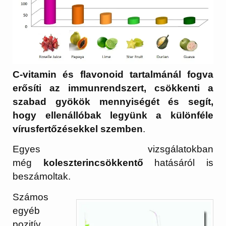
C-vitamin és flavonoid tartalmánál fogva
erősíti az immunrendszert, csökkenti a
szabad gyökök mennyiségét és segít,
hogy ellenállóbak legyünk a különféle
vírusfertőzésekkel szemben
.
Egyes vizsgálatokban
még
koleszterincsökkentő
hatásáról is
beszámoltak.
Számos
egyéb
pozitív