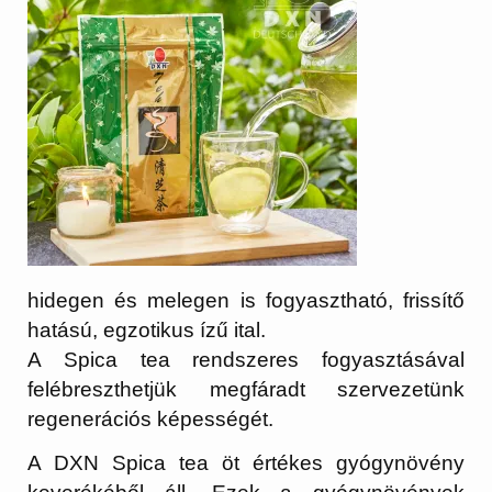
hidegen és melegen is fogyasztható, frissítő
hatású, egzotikus ízű ital.
A Spica tea rendszeres fogyasztásával
felébreszthetjük megfáradt szervezetünk
regenerációs képességét.
A DXN Spica tea öt értékes gyógynövény