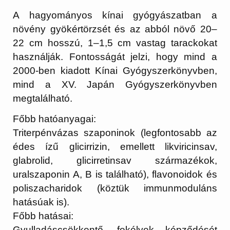
A hagyományos kínai gyógyászatban a
növény gyökértörzsét és az abból növő 20–
22 cm hosszú, 1–1,5 cm vastag tarackokat
használják. Fontosságát jelzi, hogy mind a
2000-ben kiadott Kínai Gyógyszerkönyvben,
mind a XV. Japán Gyógyszerkönyvben
megtalálható.
Főbb hatóanyagai:
Triterpénvázas szaponinok (legfontosabb az
édes ízű glicirrizin, emellett likviricinsav,
glabrolid, glicirretinsav származékok,
uralszaponin A, B is található), flavonoidok és
poliszacharidok (köztük immunmoduláns
hatásúak is).
Főbb hatásai:
Gyulladáscsökkentő, fekélyek képződését