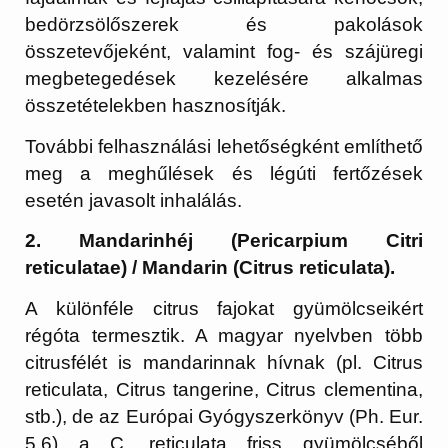
bedörzsölőszerek és pakolások
összetevőjeként, valamint fog- és szájüregi
megbetegedések kezelésére alkalmas
összetételekben hasznosítják.
További felhasználási lehetőségként említhető
meg a meghűlések és légúti fertőzések
esetén javasolt inhalálás.
2. Mandarinhéj (Pericarpium Citri
reticulatae) / Mandarin (Citrus reticulata).
A különféle citrus fajokat gyümölcseikért
régóta termesztik. A magyar nyelvben több
citrusfélét is mandarinnak hívnak (pl. Citrus
reticulata, Citrus tangerine, Citrus clementina,
stb.), de az Európai Gyógyszerkönyv (Ph. Eur.
5.6) a C. reticulata friss gyümölcséből