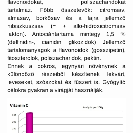
flavonoidokat, poliszacharidokat
tartalmaz. Főbb összetevők: citromsav,
almasav, borkősav és a fajra jellemző
hibiszkuszsav (= + allo-hidroxicitromsav
lakton). Antociántartama mintegy 1,5 %
(delfinidin-, cianidin glikozidok) Jellemző
tartalomanyagok a flavonoidok (gosszipetin),
fitoszterolok, poliszacharidok, pektin.
Ennek a bokros, egynyári növénynek a
különböző részeiből készítenek lekvárt,
leveseket, szószokat és fűszert is. Gyógyító
célokra gyakran a virágját használják.