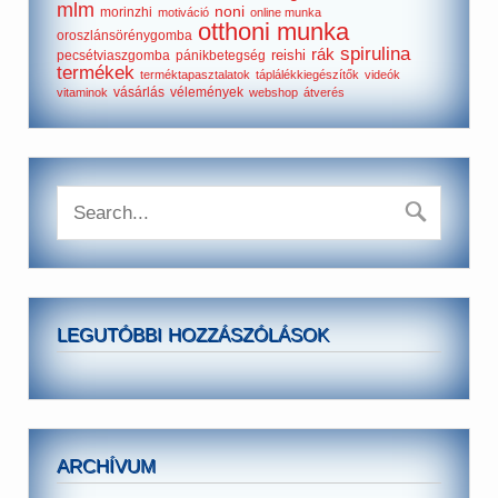
mlm
noni
morinzhi
motiváció
online munka
otthoni munka
oroszlánsörénygomba
spirulina
rák
reishi
pecsétviaszgomba
pánikbetegség
termékek
terméktapasztalatok
táplálékkiegészítők
videók
vásárlás
vélemények
vitaminok
webshop
átverés
LEGUTÓBBI HOZZÁSZÓLÁSOK
ARCHÍVUM