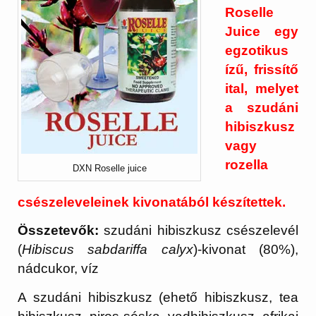
Roselle
Juice egy
egzotikus
ízű, frissítő
ital, melyet
a szudáni
hibiszkusz
vagy
rozella
DXN Roselle juice
csészeleveleinek kivonatából készítettek.
Összetevők:
szudáni hibiszkusz csészelevél
(
Hibiscus sabdariffa calyx
)-kivonat (80%),
nádcukor, víz
A szudáni hibiszkusz (ehető hibiszkusz, tea