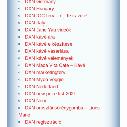
DXN Germany
DXN Hungary
DXN IOC terv – élj Te is vele!
DXN Italy
DXN Jane Yau videók
DXN kávé ára
DXN kávé elkészítése
DXN kávé vásárlása
DXN kávé vélemények
DXN Maca Vita Cafe – Kávé
DXN marketingterv
DXN Myco Veggie
DXN Nederland
DXN new price list 2021
DXN Noni
DXN oroszlánsörénygomba – Lions
Mane
DXN regisztráció