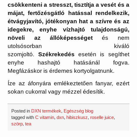
csökkenteni a stresszt, tisztítja a vesét és a
májat, fertőzésgátló hatással rendelkezik,
étvágyjavító, jótékonyan hat a szívre és az
idegekre, enyhe vízhajtó tulajdonságú,
növeli az állóképességet
és nem
utolsósorban kiváló
szomjoltó.
Székrekedés
esetén is segíthet
enyhe hashajtó hatásánál fogva.
Megfázáskor is érdemes kortyolgatnunk.
Íze az áfonyára emlékeztetően fanyar, ezért
sokan cukorral vagy mézzel édesítik.
Posted in
DXN termékek
,
Egészség blog
tagged with
C vitamin
,
dxn
,
hibiszkusz
,
roselle juice
,
szörp
,
tea