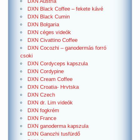
DXN Austria
DXN Black Coffee – fekete kávé
DXN Black Cumin
DXN Bolgaria
DXN céges videók
DXN Civattino Coffee
DXN Cocozhi – ganodermás forró
csoki
DXN Cordyceps kapszula
DXN Cordypine
DXN Cream Coffee
DXN Croatia- Hrvtska
DXN Czech
DXN dr. Lim videók
DXN fogkrém
DXN France
DXN ganoderma kapszula
DXN Ganozhi tusfürdő