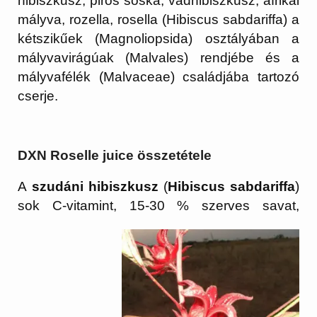
hibiszkusz, piros sóska, vadhibiszkusz, afrikai
mályva, rozella, rosella (Hibiscus sabdariffa) a
kétszikűek (Magnoliopsida) osztályában a
mályvavirágúak (Malvales) rendjébe és a
mályvafélék (Malvaceae) családjába tartozó
cserje.
DXN Roselle juice összetétele
A
szudáni hibiszkusz
(
Hibiscus sabdariffa
)
sok C-vitamint, 15-30 % szerves
savat,