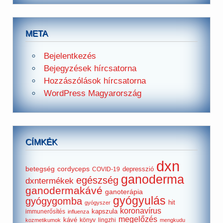
META
Bejelentkezés
Bejegyzések hírcsatorna
Hozzászólások hírcsatorna
WordPress Magyarország
CÍMKÉK
dxn
betegség
cordyceps
depresszió
COVID-19
ganoderma
egészség
dxntermékek
ganodermakávé
ganoterápia
gyógyulás
gyógygomba
hit
gyógyszer
koronavírus
kapszula
immunerősítés
influenza
megelőzés
kávé
könyv
lingzhi
kozmetikumok
mengkudu