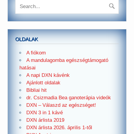
OLDALAK
A fiókom
A mandulagomba egészségtámogató
hatásai
A napi DXN kávénk
Ajánlott oldalak
Bibliai hit
dr. Csizmadia Bea ganoterápia videók
DXN – Válaszd az egészséget!
DXN 3 in 1 kávé
DXN árlista 2019
DXN árlista 2026. április 1-től