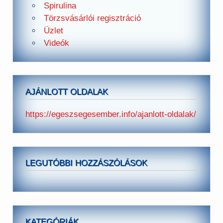
Spirulina
Törzsvásárlói regisztráció
Üzlet
Videók
AJÁNLOTT OLDALAK
https://egeszsegesember.info/ajanlott-oldalak/
LEGUTÓBBI HOZZÁSZÓLÁSOK
KATEGÓRIÁK