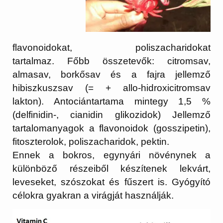
flavonoidokat, poliszacharidokat
tartalmaz. Főbb összetevők: citromsav,
almasav, borkősav és a fajra jellemző
hibiszkuszsav (= + allo-hidroxicitromsav
lakton). Antociántartama mintegy 1,5 %
(delfinidin-, cianidin glikozidok) Jellemző
tartalomanyagok a flavonoidok (gosszipetin),
fitoszterolok, poliszacharidok, pektin.
Ennek a bokros, egynyári növénynek a
különböző részeiből készítenek lekvárt,
leveseket, szószokat és fűszert is. Gyógyító
célokra gyakran a virágját használják.