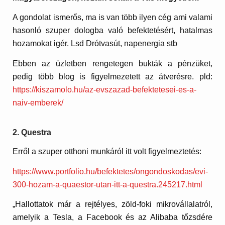
A gondolat ismerős, ma is van több ilyen cég ami valami
hasonló szuper dologba való befektetésért, hatalmas
hozamokat igér. Lsd Drótvasút, napenergia stb
Ebben az üzletben rengetegen bukták a pénzüket,
pedig több blog is figyelmezetett az átverésre. pld:
https://kiszamolo.hu/az-evszazad-befektetesei-es-a-
naiv-emberek/
2. Questra
Erről a szuper otthoni munkáról itt volt figyelmeztetés:
https://www.portfolio.hu/befektetes/ongondoskodas/evi-
300-hozam-a-quaestor-utan-itt-a-questra.245217.html
„Hallottatok már a rejtélyes, zöld-foki mikrovállalatról,
amelyik a Tesla, a Facebook és az Alibaba tőzsdére