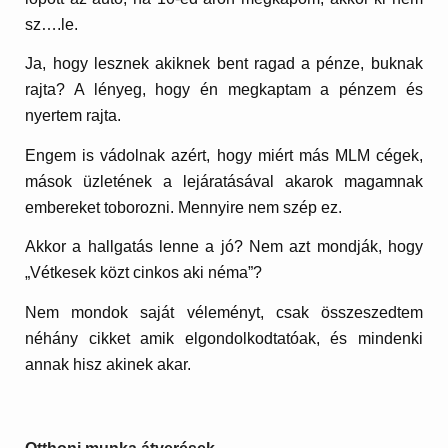
sz….le.
Ja, hogy lesznek akiknek bent ragad a pénze, buknak
rajta? A lényeg, hogy én megkaptam a pénzem és
nyertem rajta.
Engem is vádolnak azért, hogy miért más MLM cégek,
mások üzletének a lejáratásával akarok magamnak
embereket toborozni. Mennyire nem szép ez.
Akkor a hallgatás lenne a jó? Nem azt mondják, hogy
„Vétkesek közt cinkos aki néma”?
Nem mondok saját véleményt, csak összeszedtem
néhány cikket amik elgondolkodtatóak, és mindenki
annak hisz akinek akar.