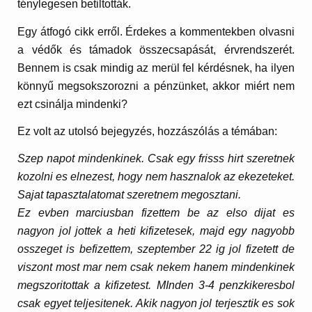
ténylegesen betiltották.
Egy átfogó cikk erről. Érdekes a kommentekben olvasni
a védők és támadok összecsapását, érvrendszerét.
Bennem is csak mindig az merül fel kérdésnek, ha ilyen
könnyű megsokszorozni a pénzünket, akkor miért nem
ezt csinálja mindenki?
Ez volt az utolsó bejegyzés, hozzászólás a témában:
Szep napot mindenkinek. Csak egy frisss hirt szeretnek
kozolni es elnezest, hogy nem hasznalok az ekezeteket.
Sajat tapasztalatomat szeretnem megosztani.
Ez evben marciusban fizettem be az elso dijat es
nagyon jol jottek a heti kifizetesek, majd egy nagyobb
osszeget is befizettem, szeptember 22 ig jol fizetett de
viszont most mar nem csak nekem hanem mindenkinek
megszoritottak a kifizetest. MInden 3-4 penzkikeresbol
csak egyet teljesitenek. Akik nagyon jol terjesztik es sok