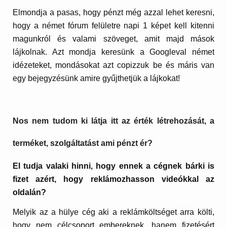
Elmondja a pasas, hogy pénzt még azzal lehet keresni,
hogy a német fórum felületre napi 1 képet kell kitenni
magunkról és valami szöveget, amit majd mások
lájkolnak. Azt mondja keresünk a Googleval német
idézeteket, mondásokat azt copizzuk be és máris van
egy bejegyzésünk amire gyűjthetjük a lájkokat!
Nos nem tudom ki látja itt az érték létrehozását, a
terméket, szolgáltatást ami pénzt ér?
El tudja valaki hinni, hogy ennek a cégnek bárki is
fizet azért, hogy reklámozhasson videókkal az
oldalán?
Melyik az a hülye cég aki a reklámköltséget arra költi,
hogy nem célcsoport embereknek, hanem fizetésért