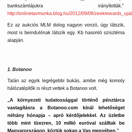
bankszámlájukra irányították.”
http://onlinetavmunka.blog.hu/2012/09/08/zeekrewards_uj
Ez az aukciós MLM dolog nagyon vonzó, úgy látszik,
most is beindulónak látszik egy. Kb hasonló szisztéma
alapján.
1. Botanoo
Talán az egyik legrégebbi bukás, amibe még komoly
hálózatépítők is részt vettek a Botanoo volt.
„A környezeti tudatossággal történő pénztárca
vastagításra a Botanoo.com kínál lehetőséget
néhány hónapja – apró kérdőjelekkel. Az üzletbe
több mint tízezren, 10 millió euróval szálltak be
Magyarországon, köztük sokan a Vas megyében.”