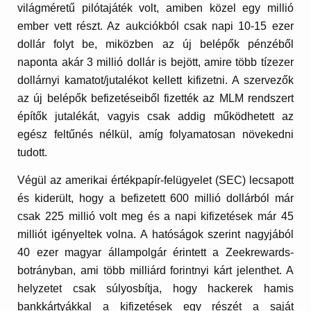
világméretű pilótajáték volt, amiben közel egy millió
ember vett részt. Az aukciókból csak napi 10-15 ezer
dollár folyt be, miközben az új belépők pénzéből
naponta akár 3 millió dollár is bejött, amire több tízezer
dollárnyi kamatot/jutalékot kellett kifizetni. A szervezők
az új belépők befizetéseiből fizették az MLM rendszert
építők jutalékát, vagyis csak addig működhetett az
egész feltűnés nélkül, amíg folyamatosan növekedni
tudott.
Végül az amerikai értékpapír-felügyelet (SEC) lecsapott
és kiderült, hogy a befizetett 600 millió dollárból már
csak 225 millió volt meg és a napi kifizetések már 45
milliót igényeltek volna. A hatóságok szerint nagyjából
40 ezer magyar állampolgár érintett a Zeekrewards-
botrányban, ami több milliárd forintnyi kárt jelenthet. A
helyzetet csak súlyosbítja, hogy hackerek hamis
bankkártyákkal a kifizetések egy részét a saját