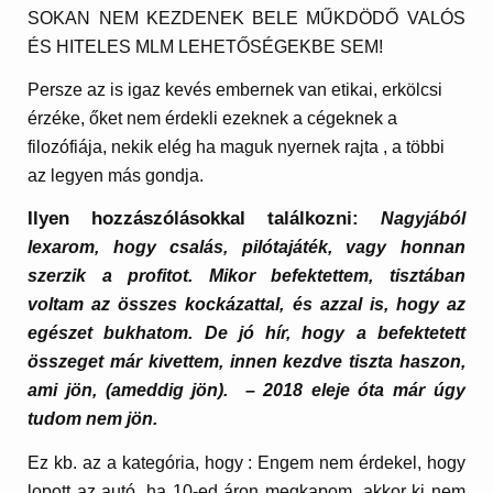
SOKAN NEM KEZDENEK BELE MŰKDÖDŐ VALÓS
ÉS HITELES MLM LEHETŐSÉGEKBE SEM!
Persze az is igaz kevés embernek van etikai, erkölcsi
érzéke, őket nem érdekli ezeknek a cégeknek a
filozófiája, nekik elég ha maguk nyernek rajta , a többi
az legyen más gondja.
Ilyen hozzászólásokkal találkozni:
Nagyjából
lexarom, hogy csalás, pilótajáték, vagy honnan
szerzik a profitot. Mikor befektettem, tisztában
voltam az összes kockázattal, és azzal is, hogy az
egészet bukhatom.
De jó hír, hogy a befektetett
összeget már kivettem, innen kezdve tiszta haszon,
ami jön, (ameddig jön). – 2018 eleje óta már úgy
tudom nem jön.
Ez kb. az a kategória, hogy : Engem nem érdekel, hogy
lopott az autó, ha 10-ed áron megkapom, akkor ki nem