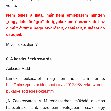
volna.
Nem teljes a lista, már nem emlékszem minden
„nagy lehetőségre” de igyekeztem összeszedni az
elmúlt évtized nagy átveréseit, csalásait, bukásai és
csődjeit.
Mivel is kezdjem?
0. A kezdet Zeekrewards
Aukciós MLM
Ennek bukásáról még én is írtam anno:
http://mlmszponzor.blogspot.co.at/2012/08/zeekrewards-
bukas-elsodleges-okai.html
„A Zeekrewards MLM rendszerben működő aukciós
hálózatnak tűnt, azonban valójában csak egy