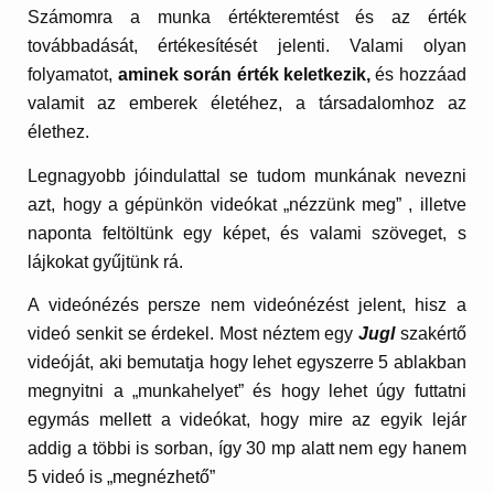
Számomra a munka értékteremtést és az érték
továbbadását, értékesítését jelenti. Valami olyan
folyamatot,
aminek során érték keletkezik,
és hozzáad
valamit az emberek életéhez, a társadalomhoz az
élethez.
Legnagyobb jóindulattal se tudom munkának nevezni
azt, hogy a gépünkön videókat „nézzünk meg” , illetve
naponta feltöltünk egy képet, és valami szöveget, s
lájkokat gyűjtünk rá.
A videónézés persze nem videónézést jelent, hisz a
videó senkit se érdekel. Most néztem egy
Jugl
szakértő
videóját, aki bemutatja hogy lehet egyszerre 5 ablakban
megnyitni a „munkahelyet” és hogy lehet úgy futtatni
egymás mellett a videókat, hogy mire az egyik lejár
addig a többi is sorban, így 30 mp alatt nem egy hanem
5 videó is „megnézhető”