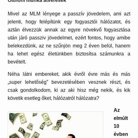
Otthoni munka átverések
Mivel az MLM lényege a passzív jövedelem, ami azt
jelenti, hogy felépítünk egy fogyasztói hálózatot, és
aztán élvezzük annak az egyre növekvő fogyasztása
után járó passziv jövedelmet, ezért fontos, hogy amibe
belekezdünk, az ne szűnjön meg 2 éven belül, hanem
ha lehet egész életünkben biztosítsa számunkra a
bevételt.
Néha látni embereket, akik évről évre más és más
„super lehetőség” bevezetésében vesznek részt, és
csak gondolkodom, ki az aki hisz még nekik, és kik
követik esetleg őket, hálózatról hálózatra?
Az
elmúlt
10
évben