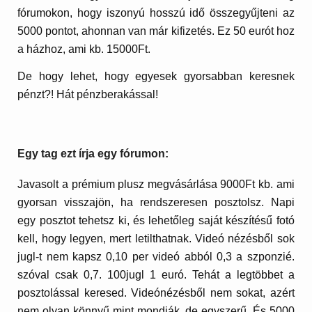
fórumokon, hogy iszonyú hosszú idő összegyűjteni az
5000 pontot, ahonnan van már kifizetés. Ez 50 eurót hoz
a házhoz, ami kb. 15000Ft.
De hogy lehet, hogy egyesek gyorsabban keresnek
pénzt?! Hát pénzberakással!
Egy tag ezt írja egy fórumon:
Javasolt a prémium plusz megvásárlása 9000Ft kb. ami
gyorsan visszajön, ha rendszeresen posztolsz. Napi
egy posztot tehetsz ki, és lehetőleg saját készítésű fotó
kell, hogy legyen, mert letilthatnak. Videó nézésből sok
jugl-t nem kapsz 0,10 per videó abból 0,3 a szponzié.
szóval csak 0,7. 100jugl 1 euró. Tehát a legtöbbet a
posztolással keresed. Videónézésből nem sokat, azért
nem olyan könnyű mint mondják, de egyszerű. És 5000