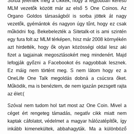
Sorba jelentek meg a cikkek, hogy a legjobban kereső
MLM vezetők között már az első 5 One Coinos. Az
Organo Goldos társaságból is sorba jöttek át nagy
vezetők, gyémántok és nagyon úgy tűnt, hogy ez csak
működni fog. Bekebelezték a Sitetalk-ot is ami szintén
egy fura folt az MLM térképen, hisz már 2008 környékén
azt hirdették, hogy ők olyan közösségi oldal lesz aki
fizet a tagjainak megosztásokért meg mindenért. Majd
lefogják győzni a Facebookot és nagyobbak lesznek.
Ez máig nem történt meg. S nem látom hogy ez a
OneLife One Talk megoldás dobná a csúcsra őket.
Működik, ma is benéztem, de nem igazán pezsgett rajta
az élet:(
Szóval nem tudom hol tart most az One Coin. Mivel a
céget ért rengeteg támadás, negatív cikk miatt nem
kaptak cáfolatot, védelmet a magyar hálózatépítők, így
inkább kimenekültek, abbahagyták. Ma a különböző