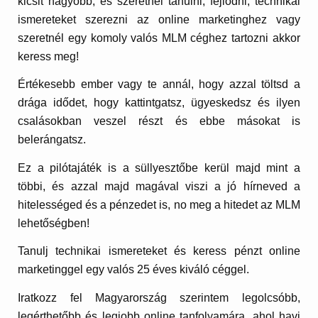
kicsit nagyobb, és szeretnél tanulni, fejlődni, technikai
ismereteket szerezni az online marketinghez vagy
szeretnél egy komoly valós MLM céghez tartozni akkor
keress meg!
Értékesebb ember vagy te annál, hogy azzal töltsd a
drága idődet, hogy kattintgatsz, ügyeskedsz és ilyen
csalásokban veszel részt és ebbe másokat is
belerángatsz.
Ez a pilótajáték is a süllyesztőbe kerül majd mint a
többi, és azzal majd magával viszi a jó hírneved a
hitelességed és a pénzedet is, no meg a hitedet az MLM
lehetőségben!
Tanulj technikai ismereteket és keress pénzt online
marketinggel egy valós 25 éves kiváló céggel.
Iratkozz fel Magyarország szerintem legolcsóbb,
legérthetőbb és legjobb online tanfolyamára, ahol havi