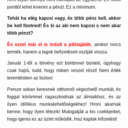
ponttól lehet kivenni a pénzt. Ez a minimum.
Tehát ha elég kapzsi vagy, és több pénz kell, akkor
be kell fizetned! És ki az aki nem kapzsi s nem akar
több pénzt?
És ezzel már el is indult a pilótajáték,
amikor nincs
termék, hanem a tagok befizetéseit osztják vissza.
Január 1-től a törvény ezt börtönnel bünteti, úgyhogy
csak hajrá, tudd, hogy miben veszel részt! Nem érték
teremtésben az biztos!
Persze sokan keresnek otthonról végezhető munkát, és
foggal körömmel ragaszkodnak az álmaikhoz, és az
ilyen idillikus munkalehetőségekhez! Hinni akarnak
benne, hogy ilyen létezik! Mutogatják a kis csekkjeiket,
hogy igenis ez az üzlet működik, hisz kaptak kifizetést!