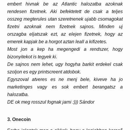
embert hivnak be az Atlantic halozatba azoknak
rendesen fizetnek. Aki befektetett de csak a teljes
osszeg megterules utan szeretnenek ujabb csomagokat
fizetni azoknak nem fizetnek sajnos. Minden uj
orszagba eljatszak ezt, az elejen fizetnek, hogy az
emerek kapjak be a horgot aztan leall a kifizetes.
Most jon a kep ha megengedi a rendszer, hogy
bizonyitekot is tegyek ki.
De sajnos nem lehet, ugy hogyha barkit erdekel csak
szoljon es egy printscreent atdobok.
Egyszoval atveres es ne menj bele, kiveve ha jo
marketinges vagy es sok embert berangatsz a
halozatba.
DE ok meg rosszul fognak jarni :))) Sándor
3. Onecoin