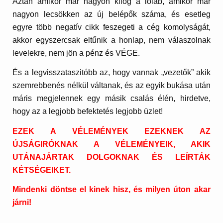
Aztán amikor már nagyon kilóg a lóláb, amikor már
nagyon lecsökken az új belépők száma, és esetleg
egyre több negatív cikk feszegeti a cég komolyságát,
akkor egyszercsak eltűnik a honlap, nem válaszolnak
levelekre, nem jön a pénz és VÉGE.
És a legvisszataszitóbb az, hogy vannak „vezetők” akik
szemrebbenés nélkül váltanak, és az egyik bukása után
máris megjelennek egy másik csalás élén, hirdetve,
hogy az a legjobb befektetés legjobb üzlet!
EZEK A VÉLEMÉNYEK EZEKNEK AZ
ÚJSÁGIRÓKNAK A VÉLEMÉNYEIK, AKIK
UTÁNAJÁRTAK DOLGOKNAK ÉS LEÍRTÁK
KÉTSÉGEIKET.
Mindenki döntse el kinek hisz, és milyen úton akar
járni!