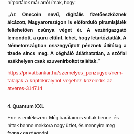
hírportálok már arról írnak, hogy:
„Az Onecoin nevű, digitális fizetőeszköznek
álcázott, Magyarországon is előforduló piramisjáték
feltehetően csúnya véget ér. A vezérigazgató
lemondott, a guru eltűnt, lehet, hogy letartóztatták. A
Németországban összegyűjtött pénznek állítólag a
tizede sincs meg. A cégháló átláthatatlan, a szófiai
székhelyen csak szuvenírboltot találtak.”
https://privatbankar.hu/szemelyes_penzugyek/nem-
talaljak-a-kriptokiralynot-vegehez-kozeledik-az-
atveres-314714
4. Quantum XXL
Erre is emlékszem. Még barátaim is voltak benne, és
hittek benne mekkora nagy üzlet, és mennyire meg
fognak gazdagodni.