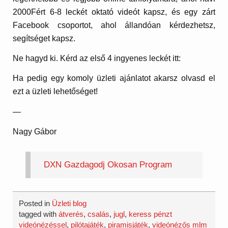
2000Fért 6-8 leckét oktató videót kapsz, és egy zárt
Facebook csoportot, ahol állandóan kérdezhetsz,
segítséget kapsz.
Ne hagyd ki. Kérd az első 4 ingyenes leckét itt:
Ha pedig egy komoly üzleti ajánlatot akarsz olvasd el
ezt a üzleti lehetőséget!
—
Nagy Gábor
DXN Gazdagodj Okosan Program
Posted in
Üzleti blog
tagged with
átverés
,
csalás
,
jugl
,
keress pénzt
videónézéssel
,
pilótajáték
,
piramisjáték
,
videónézős mlm