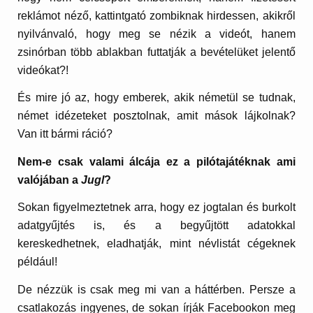
reklámot néző, kattintgató zombiknak hirdessen, akikről
nyilvánvaló, hogy meg se nézik a videót, hanem
zsinórban több ablakban futtatják a bevételüket jelentő
videókat?!
És mire jó az, hogy emberek, akik németül se tudnak,
német idézeteket posztolnak, amit mások lájkolnak?
Van itt bármi ráció?
Nem-e csak valami álcája ez a pilótajátéknak ami
valójában a
Jugl
?
Sokan figyelmeztetnek arra, hogy ez jogtalan és burkolt
adatgyűjtés is, és a begyűjtött adatokkal
kereskedhetnek, eladhatják, mint névlistát cégeknek
például!
De nézzük is csak meg mi van a háttérben. Persze a
csatlakozás ingyenes, de sokan írják Facebookon meg