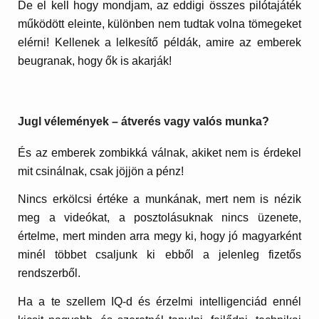
De el kell hogy mondjam, az eddigi összes pilótajáték
működött eleinte, különben nem tudtak volna tömegeket
elérni! Kellenek a lelkesítő példák, amire az emberek
beugranak, hogy ők is akarják!
Jugl vélemények – átverés vagy valós munka?
És az emberek zombikká válnak, akiket nem is érdekel
mit csinálnak, csak jöjjön a pénz!
Nincs erkölcsi értéke a munkának, mert nem is nézik
meg a videókat, a posztolásuknak nincs üzenete,
értelme, mert minden arra megy ki, hogy jó magyarként
minél többet csaljunk ki ebből a jelenleg fizetős
rendszerből.
Ha a te szellem IQ-d és érzelmi intelligenciád ennél