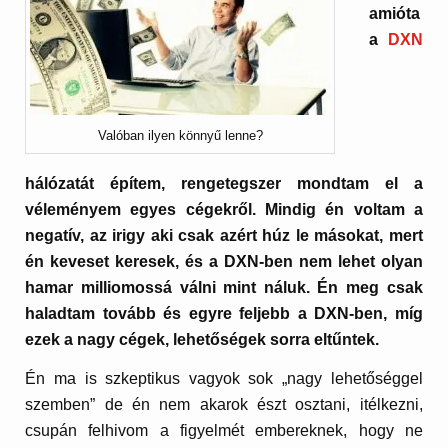
amióta
a
DXN
Valóban ilyen könnyű lenne?
hálózatát építem, rengetegszer mondtam el a
véleményem egyes cégekről. Mindig én voltam a
negatív, az irigy aki csak azért húz le másokat, mert
én keveset keresek, és a DXN-ben nem lehet olyan
hamar milliomossá válni mint náluk. Én meg csak
haladtam tovább és egyre feljebb a DXN-ben, míg
ezek a nagy cégek, lehetőségek sorra eltűntek.
Én ma is szkeptikus vagyok sok „nagy lehetőséggel
szemben” de én nem akarok észt osztani, itélkezni,
csupán felhivom a figyelmét embereknek, hogy ne