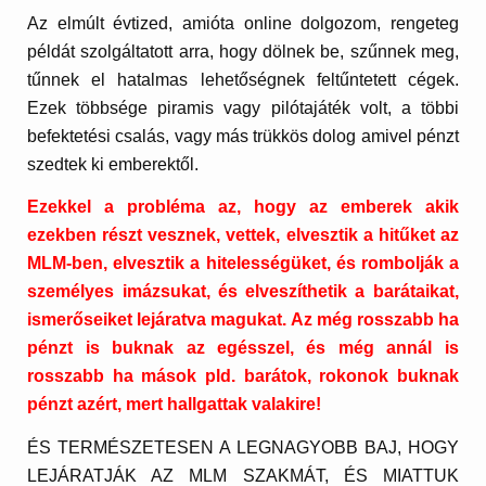
Az elmúlt évtized, amióta online dolgozom, rengeteg
példát szolgáltatott arra, hogy dölnek be, szűnnek meg,
tűnnek el hatalmas lehetőségnek feltűntetett cégek.
Ezek többsége piramis vagy pilótajáték volt, a többi
befektetési csalás, vagy más trükkös dolog amivel pénzt
szedtek ki emberektől.
Ezekkel a probléma az, hogy az emberek akik
ezekben részt vesznek, vettek, elvesztik a hitűket az
MLM-ben, elvesztik a hitelességüket, és rombolják a
személyes imázsukat, és elveszíthetik a barátaikat,
ismerőseiket lejáratva magukat. Az még rosszabb ha
pénzt is buknak az egésszel, és még annál is
rosszabb ha mások pld. barátok, rokonok buknak
pénzt azért, mert hallgattak valakire!
ÉS TERMÉSZETESEN A LEGNAGYOBB BAJ, HOGY
LEJÁRATJÁK AZ MLM SZAKMÁT, ÉS MIATTUK