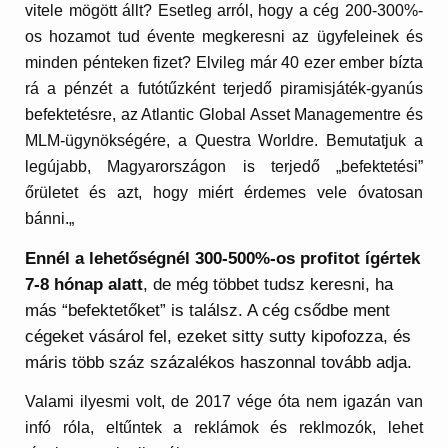
vitele mögött állt? Esetleg arról, hogy a cég 200-300%-
os hozamot tud évente megkeresni az ügyfeleinek és
minden pénteken fizet? Elvileg már 40 ezer ember bízta
rá a pénzét a futótűzként terjedő piramisjáték-gyanús
befektetésre, az Atlantic Global Asset Managementre és
MLM-ügynökségére, a Questra Worldre. Bemutatjuk a
legújabb, Magyarországon is terjedő „befektetési”
őrületet és azt, hogy miért érdemes vele óvatosan
bánni.
„
Ennél a lehetőségnél 300-500%-os profitot ígértek
7-8 hónap alatt
, de még többet tudsz keresni, ha
más “befektetőket” is találsz. A cég csődbe ment
cégeket vásárol fel, ezeket sitty sutty kipofozza, és
máris több száz százalékos haszonnal tovább adja.
Valami ilyesmi volt, de 2017 vége óta nem igazán van
infó róla, eltűntek a reklámok és reklmozók, lehet