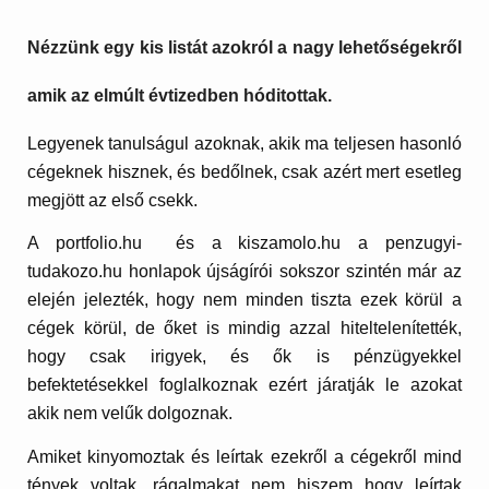
Nézzünk egy kis listát azokról a nagy lehetőségekről
amik az elmúlt évtizedben hóditottak.
Legyenek tanulságul azoknak, akik ma teljesen hasonló
cégeknek hisznek, és bedőlnek, csak azért mert esetleg
megjött az első csekk.
A portfolio.hu és a kiszamolo.hu a penzugyi-
tudakozo.hu honlapok újságírói sokszor szintén már az
elején jelezték, hogy nem minden tiszta ezek körül a
cégek körül, de őket is mindig azzal hiteltelenítették,
hogy csak irigyek, és ők is pénzügyekkel
befektetésekkel foglalkoznak ezért járatják le azokat
akik nem velűk dolgoznak.
Amiket kinyomoztak és leírtak ezekről a cégekről mind
tények voltak, rágalmakat nem hiszem hogy leírtak