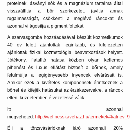
proteinek, ásványi sók és a magnézium tartalma által
visszaállítja a bőr szerkezetét, javítja annak
rugalmasságát, csökkenti a meglévő ráncokat és
azonnal világosítja a pigment foltokat.
A szarvasgomba hozzáadásával készült kozmetikumok
40 év felett ajánlottak leginkább, és kifejezetten
ajánlottak fizikai kozmetológiai beavatkozások helyett.
Jótékony, fiatalító hatása közben olyan kellemes
pihenést és luxus ellátást biztosít a bőrnek, amely
felülmúlja a legigényesebb ínyencek elvárásait is.
Amikor ezek a kivételes komponensek érintkeznek a
bőrrel és kifejtik hatásukat az érzékszervekre, a ráncok
elleni küzdelemben élvezetessé válik.
Itt azonnal
megveheted:
http://wellnesskavehaz.hu/termekek#katnev_9
Élj a törzsvásárlóknak járó azonnali 20%