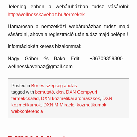
Jelenleg ebben a webáruházban tudsz vásárolni:
http://wellnesskavehaz.hu/termekek
Hamarosan a nemzetközi webáruházban tudsz majd
vásárolni, ahova a regisztráció után tudsz majd belépni!
Információkért keress bizalommal:
Nagy Gábor és
Bako
Edit +36709359300
wellnesskavehaz@gmail.com
Posted in
Bőr és szépség ápolás
tagged with
bemutató
,
dxn
,
DXN Gempyuri
termékcsalád
,
DXN kozmetikai arcmaszkok
,
DXN
kozmetikumok
,
DXN M Miracle
,
kozmetikumok
,
webkonferencia