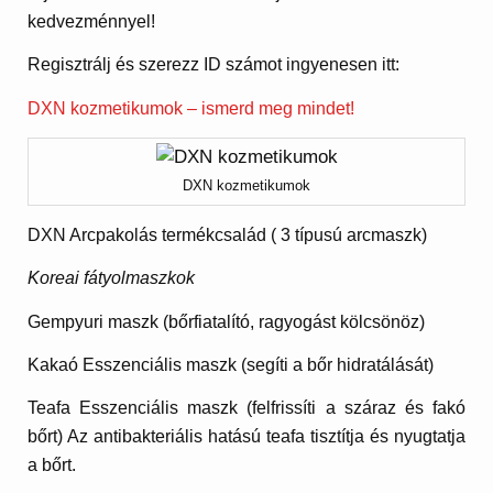
kedvezménnyel!
Regisztrálj és szerezz ID számot ingyenesen itt:
DXN kozmetikumok – ismerd meg mindet!
DXN kozmetikumok
DXN Arcpakolás termékcsalád ( 3 típusú arcmaszk)
Koreai fátyolmaszkok
Gempyuri
maszk
(bőrfiatalító, ragyogást kölcsönöz)
Kakaó Esszenciális maszk
(segíti a bőr hidratálását)
Teafa
Esszenciális maszk
(felfrissíti a száraz és fakó
bőrt) Az antibakteriális hatású teafa tisztítja és nyugtatja
a bőrt.