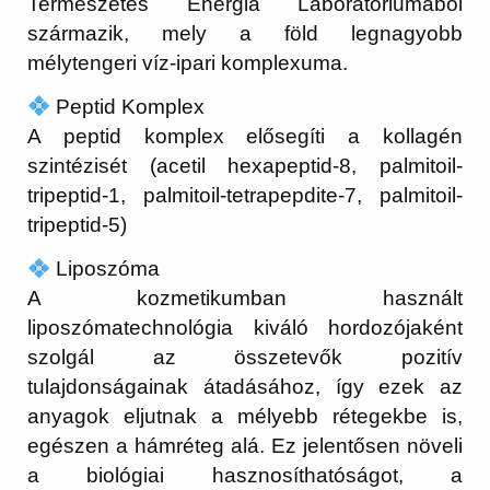
Természetes Energia Laboratóriumából
származik, mely a föld legnagyobb
mélytengeri víz-ipari komplexuma.
Peptid Komplex
A peptid komplex elősegíti a kollagén
szintézisét (acetil hexapeptid-8, palmitoil-
tripeptid-1, palmitoil-tetrapepdite-7, palmitoil-
tripeptid-5)
Liposzóma
A kozmetikumban használt
liposzómatechnológia kiváló hordozójaként
szolgál az összetevők pozitív
tulajdonságainak átadásához, így ezek az
anyagok eljutnak a mélyebb rétegekbe is,
egészen a hámréteg alá. Ez jelentősen növeli
a biológiai hasznosíthatóságot, a