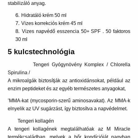
stabilizáló anyag.
Hidratáló krém 50 ml
Vizes korrekciós krém 45 ml
Vizes napvédő esszencia 50+ SPF . 50 faktoros
30 ml
5 kulcstechnológia
Tengeri Gyógynövény Komplex /
Chlorella
Spirulina
/
A mikroalgák biztosítják az antioxidánsokat, például az
enzim peptideket és az egyéb természetes anyagokat,
’MMA-kat (mycosporin-szerű aminosavakat). Az MMA-k
elnyelik az UV sugárzást, így biztosítva a napvédelmet.
Tengeri kollagén
A tengeri kollagének megtalálhatóak az M Miracle
termékcsaládban, melyek a bőr kondícióját nagyban