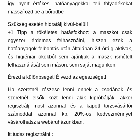
így nyert értékes, hatóanyagokkal teli folyadékokat
masszírozd be a bőrödbe
Szükség esetén hidratálj kívül-belül!
+1 Tipp a tökéletes hatásfokhoz: a maszkot csak
egyszer érdemes felhasználni, hiszen ezek a
hatóanyagok felbontás után általában 24 óráig aktívak,
és higiéniai okokból sem ajánljuk a maszk ismételt
felhasználását sem máson, sem saját magunkon.
Érezd a különbséget! Élvezd az egészséget!
Ha szeretnél részese lenni ennek a csodának és
szeretnél elsők közt lenni akik kipróbálják, akkor
regisztrálj most azonnal és a kapott törzsvásárlói
számoddal azonnal kb. 20%-os kedvezménnyel
vásárolhatsz a webáruházunkban.
Itt tudsz regisztrálni :