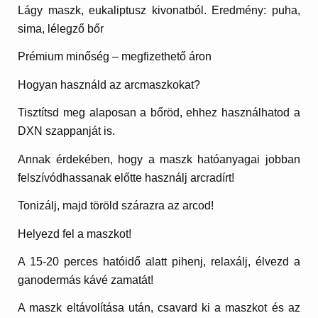
Lágy maszk, eukaliptusz kivonatból. Eredmény: puha,
sima, lélegző bőr
Prémium minőség – megfizethető áron
Hogyan használd az arcmaszkokat?
Tisztítsd meg alaposan a bőröd, ehhez használhatod a
DXN szappanját is.
Annak érdekében, hogy a maszk hatóanyagai jobban
felszívódhassanak előtte használj arcradírt!
Tonizálj, majd töröld szárazra az arcod!
Helyezd fel a maszkot!
A 15-20 perces hatóidő alatt pihenj, relaxálj, élvezd a
ganodermás kávé zamatát!
A maszk eltávolítása után, csavard ki a maszkot és az