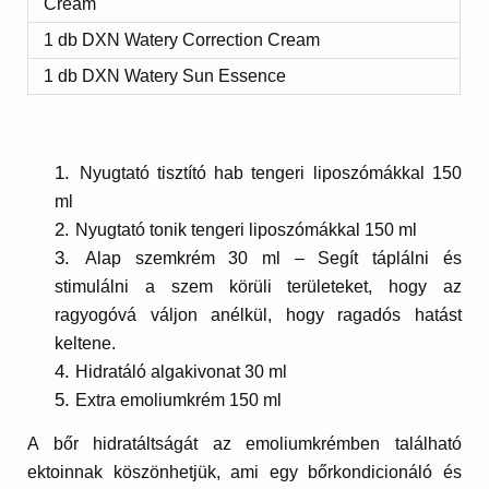
Cream
1 db DXN Watery Correction Cream
1 db DXN Watery Sun Essence
Nyugtató tisztító hab tengeri liposzómákkal 150
ml
Nyugtató tonik tengeri liposzómákkal 150 ml
Alap szemkrém 30 ml – Segít táplálni és
stimulálni a szem körüli területeket, hogy az
ragyogóvá váljon anélkül, hogy ragadós hatást
keltene.
Hidratáló algakivonat 30 ml
Extra emoliumkrém 150 ml
A bőr hidratáltságát az emoliumkrémben található
ektoinnak köszönhetjük, ami egy bőrkondicionáló és