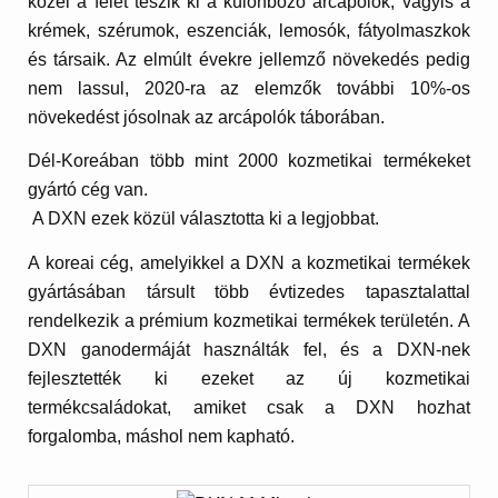
közel a felét teszik ki a különböző arcápolók, vagyis a
krémek, szérumok, eszenciák, lemosók, fátyolmaszkok
és társaik. Az elmúlt évekre jellemző növekedés pedig
nem lassul, 2020-ra az elemzők további 10%-os
növekedést jósolnak az arcápolók táborában.
Dél-Koreában több mint 2000 kozmetikai termékeket
gyártó cég van.
A DXN ezek közül választotta ki a legjobbat.
A koreai cég, amelyikkel a DXN a kozmetikai termékek
gyártásában társult több évtizedes tapasztalattal
rendelkezik a prémium kozmetikai termékek területén. A
DXN ganodermáját használták fel, és a DXN-nek
fejlesztették ki ezeket az új kozmetikai
termékcsaládokat, amiket csak a DXN hozhat
forgalomba, máshol nem kapható.