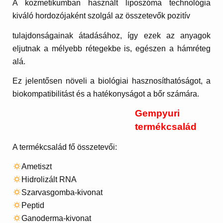
A kozmetikumban használt liposzóma technológia
kiváló hordozójaként szolgál az összetevők pozitív
tulajdonságainak átadásához, így ezek az anyagok
eljutnak a mélyebb rétegekbe is, egészen a hámréteg
alá.
Ez jelentősen növeli a biológiai hasznosíthatóságot, a
biokompatibilitást és a hatékonyságot a bőr számára.
Gempyuri
termékcsalád
A termékcsalád fő összetevői:
Ametiszt
Hidrolizált RNA
Szarvasgomba-kivonat
Peptid
Ganoderma-kivonat