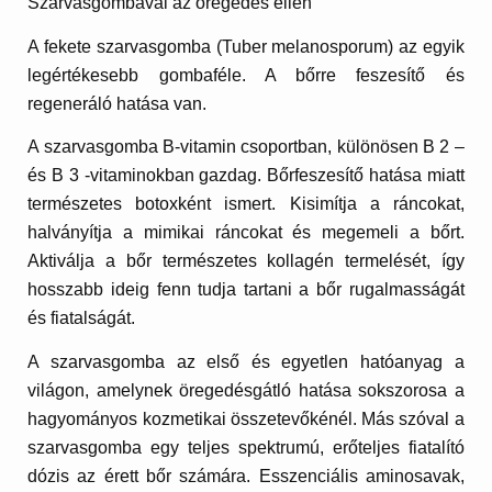
Szarvasgombával az öregedés ellen
A fekete szarvasgomba
(Tuber melanosporum) az egyik
legértékesebb gombaféle. A bőrre feszesítő és
regeneráló hatása van.
A szarvasgomba B-vitamin csoportban, különösen B 2 –
és B 3 -vitaminokban gazdag. Bőrfeszesítő hatása miatt
természetes botoxként ismert. Kisimítja a ráncokat,
halványítja a mimikai ráncokat és megemeli a bőrt.
Aktiválja a bőr természetes kollagén termelését, így
hosszabb ideig fenn tudja tartani a bőr rugalmasságát
és fiatalságát.
A szarvasgomba az első és egyetlen hatóanyag a
világon, amelynek öregedésgátló hatása sokszorosa a
hagyományos kozmetikai összetevőkénél. Más szóval a
szarvasgomba egy teljes spektrumú, erőteljes fiatalító
dózis az érett bőr számára. Esszenciális aminosavak,