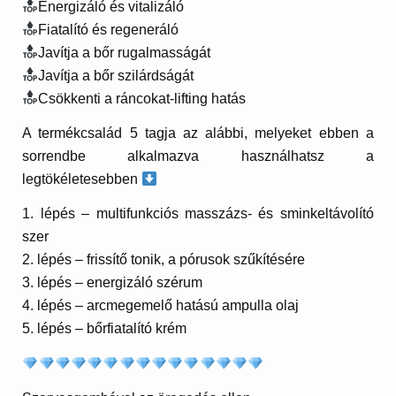
Energizáló és vitalizáló
Fiatalító és regeneráló
Javítja a bőr rugalmasságát
Javítja a bőr szilárdságát
Csökkenti a ráncokat-lifting hatás
A termékcsalád 5 tagja az alábbi, melyeket ebben a
sorrendbe alkalmazva használhatsz a
legtökéletesebben
1. lépés – multifunkciós masszázs- és sminkeltávolító
szer
2. lépés – frissítő tonik, a pórusok szűkítésére
3. lépés – energizáló szérum
4. lépés – arcmegemelő hatású ampulla olaj
5. lépés – bőrfiatalító krém