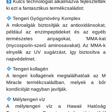
Kulcs technológiát alkalmazva fejlesztették
ki ezt a fantasztikus termékcsaládot:
Tengeri Gyógynövény Komplex
A mikroalgák biztosítják az antioxidánsokat,
például az enzimpeptideket és az egyéb
természetes anyagokat, ’MMA-kat
(mycosporin-szerű aminosavakat). Az MMA-k
elnyelik az UV sugárzást, így biztosítva a
napvédelmet.
Tengeri kollagén
A tengeri kollagének megtalálhatóak az M
Miracle termékcsaládban, melyek a bőr
kondícióját nagyban javítják.
Mélytengeri víz
A mélytengeri víz a Hawaii Hatóság