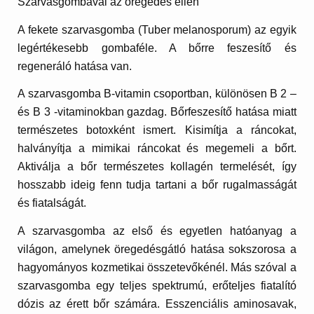
Szarvasgombával az öregedés ellen
A fekete szarvasgomba
(Tuber melanosporum) az egyik
legértékesebb gombaféle. A bőrre feszesítő és
regeneráló hatása van.
A szarvasgomba B-vitamin csoportban, különösen B 2 –
és B 3 -vitaminokban gazdag. Bőrfeszesítő hatása miatt
természetes botoxként ismert. Kisimítja a ráncokat,
halványítja a mimikai ráncokat és megemeli a bőrt.
Aktiválja a bőr természetes kollagén termelését, így
hosszabb ideig fenn tudja tartani a bőr rugalmasságát
és fiatalságát.
A szarvasgomba az első és egyetlen hatóanyag a
világon, amelynek öregedésgátló hatása sokszorosa a
hagyományos kozmetikai összetevőkénél. Más szóval a
szarvasgomba egy teljes spektrumú, erőteljes fiatalító
dózis az érett bőr számára. Esszenciális aminosavak,