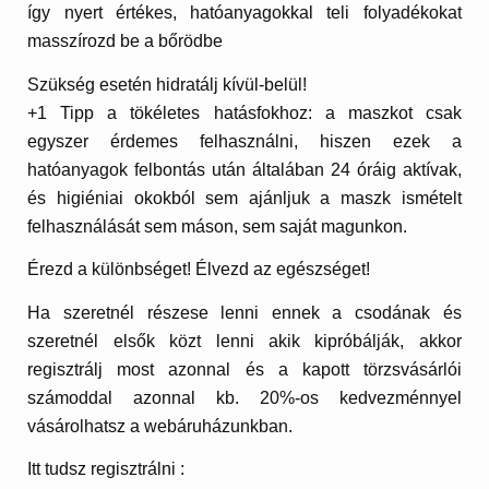
így nyert értékes, hatóanyagokkal teli folyadékokat
masszírozd be a bőrödbe
Szükség esetén hidratálj kívül-belül!
+1 Tipp a tökéletes hatásfokhoz: a maszkot csak
egyszer érdemes felhasználni, hiszen ezek a
hatóanyagok felbontás után általában 24 óráig aktívak,
és higiéniai okokból sem ajánljuk a maszk ismételt
felhasználását sem máson, sem saját magunkon.
Érezd a különbséget! Élvezd az egészséget!
Ha szeretnél részese lenni ennek a csodának és
szeretnél elsők közt lenni akik kipróbálják, akkor
regisztrálj most azonnal és a kapott törzsvásárlói
számoddal azonnal kb. 20%-os kedvezménnyel
vásárolhatsz a webáruházunkban.
Itt tudsz regisztrálni :