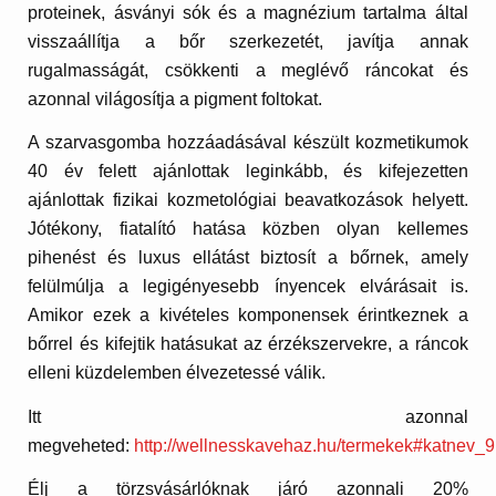
proteinek, ásványi sók és a magnézium tartalma által
visszaállítja a bőr szerkezetét, javítja annak
rugalmasságát, csökkenti a meglévő ráncokat és
azonnal világosítja a pigment foltokat.
A szarvasgomba hozzáadásával készült kozmetikumok
40 év felett ajánlottak leginkább, és kifejezetten
ajánlottak fizikai kozmetológiai beavatkozások helyett.
Jótékony, fiatalító hatása közben olyan kellemes
pihenést és luxus ellátást biztosít a bőrnek, amely
felülmúlja a legigényesebb ínyencek elvárásait is.
Amikor ezek a kivételes komponensek érintkeznek a
bőrrel és kifejtik hatásukat az érzékszervekre, a ráncok
elleni küzdelemben élvezetessé válik.
Itt azonnal
megveheted:
http://wellnesskavehaz.hu/termekek#katnev_9
Élj a törzsvásárlóknak járó azonnali 20%