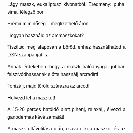
Lágy maszk, eukaliptusz kivonatból. Eredmény: puha,
sima, lélegző bőr
Prémium minőség – megfizethető áron
Hogyan használd az arcmaszkokat?
Tisztítsd meg alaposan a bőröd, ehhez használhatod a
DXN szappanját is.
Annak érdekében, hogy a maszk hatóanyagai jobban
felszívódhassanak előtte használj arcradírt!
Tonizálj, majd töröld szárazra az arcod!
Helyezd fel a maszkot!
A 15-20 perces hatóidő alatt pihenj, relaxálj, élvezd a
ganodermás kávé zamatát!
A maszk eltávolítása után, csavard ki a maszkot és az