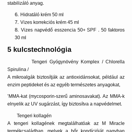
stabilizáló anyag.
Hidratáló krém 50 ml
Vizes korrekciós krém 45 ml
Vizes napvédő esszencia 50+ SPF . 50 faktoros
30 ml
5 kulcstechnológia
Tengeri Gyógynövény Komplex /
Chlorella
Spirulina
/
A mikroalgák biztosítják az antioxidánsokat, például az
enzim peptideket és az egyéb természetes anyagokat,
’MMA-kat (mycosporin-szerű aminosavakat). Az MMA-k
elnyelik az UV sugárzást, így biztosítva a napvédelmet.
Tengeri kollagén
A tengeri kollagének megtalálhatóak az M Miracle
termékcsaládban, melyek a bőr kondícióját nagyban