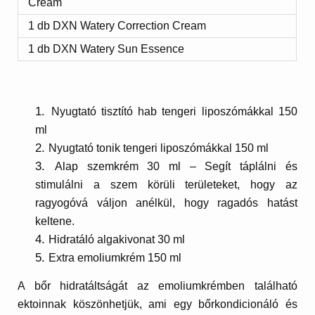
Cream
1 db DXN Watery Correction Cream
1 db DXN Watery Sun Essence
Nyugtató tisztító hab tengeri liposzómákkal 150
ml
Nyugtató tonik tengeri liposzómákkal 150 ml
Alap szemkrém 30 ml – Segít táplálni és
stimulálni a szem körüli területeket, hogy az
ragyogóvá váljon anélkül, hogy ragadós hatást
keltene.
Hidratáló algakivonat 30 ml
Extra emoliumkrém 150 ml
A bőr hidratáltságát az emoliumkrémben található
ektoinnak köszönhetjük, ami egy bőrkondicionáló és