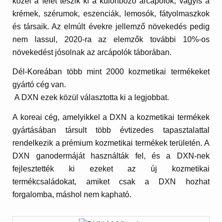
közel a felét teszik ki a különböző arcápolók, vagyis a
krémek, szérumok, eszenciák, lemosók, fátyolmaszkok
és társaik. Az elmúlt évekre jellemző növekedés pedig
nem lassul, 2020-ra az elemzők további 10%-os
növekedést jósolnak az arcápolók táborában.
Dél-Koreában több mint 2000 kozmetikai termékeket
gyártó cég van.
A DXN ezek közül választotta ki a legjobbat.
A koreai cég, amelyikkel a DXN a kozmetikai termékek
gyártásában társult több évtizedes tapasztalattal
rendelkezik a prémium kozmetikai termékek területén. A
DXN ganodermáját használták fel, és a DXN-nek
fejlesztették ki ezeket az új kozmetikai
termékcsaládokat, amiket csak a DXN hozhat
forgalomba, máshol nem kapható.