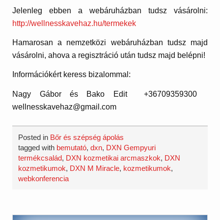
Jelenleg ebben a webáruházban tudsz vásárolni:
http://wellnesskavehaz.hu/termekek
Hamarosan a nemzetközi webáruházban tudsz majd
vásárolni, ahova a regisztráció után tudsz majd belépni!
Információkért keress bizalommal:
Nagy Gábor és
Bako
Edit +36709359300
wellnesskavehaz@gmail.com
Posted in
Bőr és szépség ápolás
tagged with
bemutató
,
dxn
,
DXN Gempyuri
termékcsalád
,
DXN kozmetikai arcmaszkok
,
DXN
kozmetikumok
,
DXN M Miracle
,
kozmetikumok
,
webkonferencia