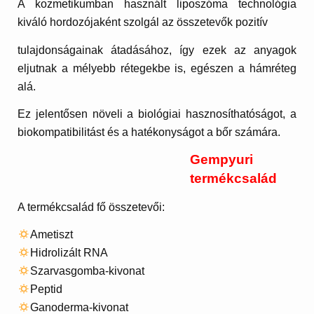
A kozmetikumban használt liposzóma technológia
kiváló hordozójaként szolgál az összetevők pozitív
tulajdonságainak átadásához, így ezek az anyagok
eljutnak a mélyebb rétegekbe is, egészen a hámréteg
alá.
Ez jelentősen növeli a biológiai hasznosíthatóságot, a
biokompatibilitást és a hatékonyságot a bőr számára.
Gempyuri
termékcsalád
A termékcsalád fő összetevői:
Ametiszt
Hidrolizált RNA
Szarvasgomba-kivonat
Peptid
Ganoderma-kivonat