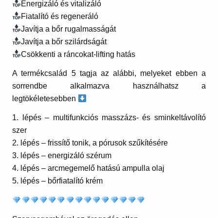
Energizáló és vitalizáló
Fiatalító és regeneráló
Javítja a bőr rugalmasságát
Javítja a bőr szilárdságát
Csökkenti a ráncokat-lifting hatás
A termékcsalád 5 tagja az alábbi, melyeket ebben a
sorrendbe alkalmazva használhatsz a
legtökéletesebben
1. lépés – multifunkciós masszázs- és sminkeltávolító
szer
2. lépés – frissítő tonik, a pórusok szűkítésére
3. lépés – energizáló szérum
4. lépés – arcmegemelő hatású ampulla olaj
5. lépés – bőrfiatalító krém