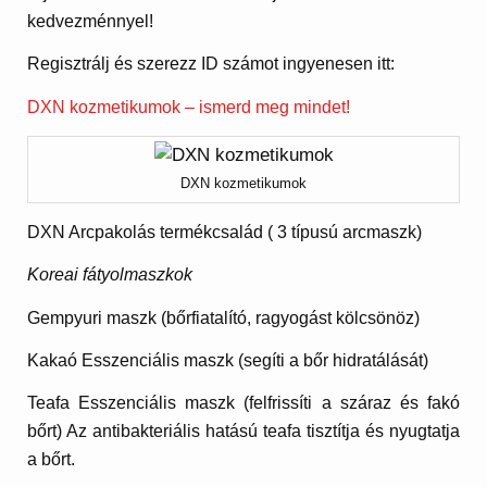
kedvezménnyel!
Regisztrálj és szerezz ID számot ingyenesen itt:
DXN kozmetikumok – ismerd meg mindet!
DXN kozmetikumok
DXN Arcpakolás termékcsalád ( 3 típusú arcmaszk)
Koreai fátyolmaszkok
Gempyuri
maszk
(bőrfiatalító, ragyogást kölcsönöz)
Kakaó Esszenciális maszk
(segíti a bőr hidratálását)
Teafa
Esszenciális maszk
(felfrissíti a száraz és fakó
bőrt) Az antibakteriális hatású teafa tisztítja és nyugtatja
a bőrt.