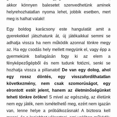
akkor könnyen balesetet szenvedhetünk aminek
helyrehozhatatlan nyoma lehet, jobbik esetben, mert
meg is halhat valaki!
Egy boldog karácsony este hangulatát amit a
gyerekekkel játszhatunk át, új játékaikkal semmi se
adhatja vissza ha nem működik azonnal tönkre megy
az. Ha egy csodás hely mellett megyünk el, vagy épp a
gyermekünk ballagásán fogy ki az elem a
fényképezőgépből és nem tudunk fotózni, senki se
hozhatja vissza a pillanatot!
De van egy dolog, ahol
egy rossz döntés, egy visszafordíthatatlan
következmény, nem csak szomorúságot, egy
elrontott estét jelent, hanem az életminőségünket
teheti tönkre örökre!
S mivel az egészség, az életünk
nem egy játék, nem ismételhető meg, ezért nem igazán
van, lenne helye a próbálkozásnak! A biztosra kell