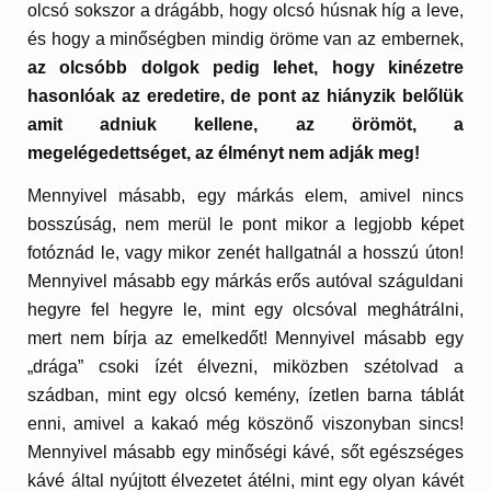
olcsó sokszor a drágább, hogy olcsó húsnak híg a leve,
és hogy a minőségben mindig öröme van az embernek,
az olcsóbb dolgok pedig lehet, hogy kinézetre
hasonlóak az eredetire, de pont az hiányzik belőlük
amit adniuk kellene, az örömöt, a
megelégedettséget, az élményt nem adják meg!
Mennyivel másabb, egy márkás elem, amivel nincs
bosszúság, nem merül le pont mikor a legjobb képet
fotóznád le, vagy mikor zenét hallgatnál a hosszú úton!
Mennyivel másabb egy márkás erős autóval száguldani
hegyre fel hegyre le, mint egy olcsóval meghátrálni,
mert nem bírja az emelkedőt! Mennyivel másabb egy
„drága” csoki ízét élvezni, miközben szétolvad a
szádban, mint egy olcsó kemény, ízetlen barna táblát
enni, amivel a kakaó még köszönő viszonyban sincs!
Mennyivel másabb egy minőségi kávé, sőt egészséges
kávé által nyújtott élvezetet átélni, mint egy olyan kávét