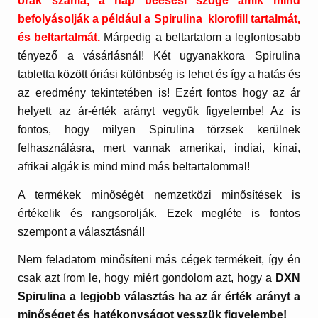
órák száma, a nap beesési szöge amik mind
befolyásolják a például a Spirulina klorofill tartalmát,
és beltartalmát.
Márpedig a beltartalom a legfontosabb
tényező a vásárlásnál! Két ugyanakkora Spirulina
tabletta között óriási különbség is lehet és így a hatás és
az eredmény tekintetében is! Ezért fontos hogy az ár
helyett az ár-érték arányt vegyük figyelembe! Az is
fontos, hogy milyen Spirulina törzsek kerülnek
felhasználásra, mert vannak amerikai, indiai, kínai,
afrikai algák is mind mind más beltartalommal!
A termékek minőségét nemzetközi minősítések is
értékelik és rangsorolják. Ezek megléte is fontos
szempont a választásnál!
Nem feladatom minősíteni más cégek termékeit, így én
csak azt írom le, hogy miért gondolom azt, hogy a
DXN
Spirulina a legjobb választás ha az ár érték arányt a
minőséget és hatékonyságot vesszük figyelembe!