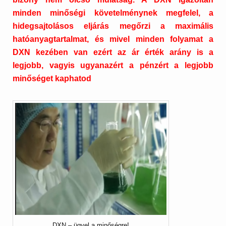
minden minőségi követelménynek megfelel, a
hidegsajtolásos eljárás megőrzi a maximális
hatóanyagtartalmat, és mivel minden folyamat a
DXN kezében van ezért az ár érték arány is a
legjobb, vagyis ugyanazért a pénzért a legjobb
minőséget kaphatod
DXN – ügyel a minőségre!