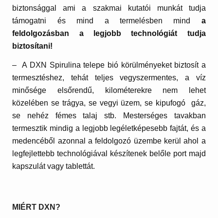
biztonsággal ami a szakmai kutatói munkát tudja
támogatni és mind a termelésben mind
a
feldolgozásban a legjobb technológiát tudja
biztosítani!
– A DXN Spirulina telepe bió körülményeket biztosít a
termesztéshez, tehát teljes vegyszermentes, a víz
minősége elsőrendű, kilométerekre nem lehet
közelében se trágya, se vegyi üzem, se kipufogó gáz,
se nehéz fémes talaj stb. Mesterséges tavakban
termesztik mindig a legjobb legéletképesebb fajtát, és a
medencéből azonnal a feldolgozó üzembe kerül ahol a
legfejlettebb technológiával készítenek belőle port majd
kapszulát vagy tablettát.
MIÉRT DXN?