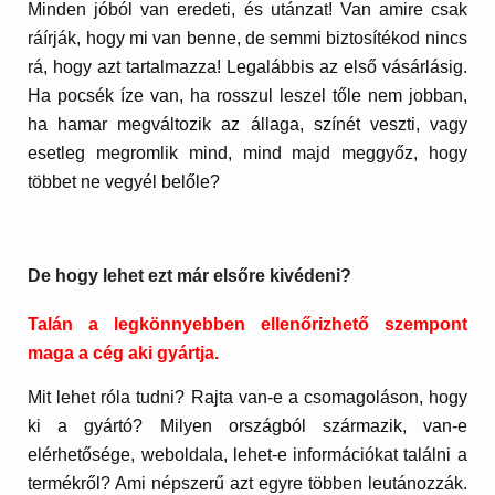
Minden jóból van eredeti, és utánzat! Van amire csak
ráírják, hogy mi van benne, de semmi biztosítékod nincs
rá, hogy azt tartalmazza! Legalábbis az első vásárlásig.
Ha pocsék íze van, ha rosszul leszel tőle nem jobban,
ha hamar megváltozik az állaga, színét veszti, vagy
esetleg megromlik mind, mind majd meggyőz, hogy
többet ne vegyél belőle?
De hogy lehet ezt már elsőre kivédeni?
Talán a legkönnyebben ellenőrizhető szempont
maga a cég aki gyártja.
Mit lehet róla tudni? Rajta van-e a csomagoláson, hogy
ki a gyártó? Milyen országból származik, van-e
elérhetősége, weboldala, lehet-e információkat találni a
termékről? Ami népszerű azt egyre többen leutánozzák.