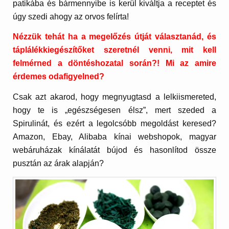
patikába és bármennyibe is kerül kiváltja a receptet és
úgy szedi ahogy az orvos felírta!
Nézzük tehát ha a megelőzés útját választanád, és
táplálékkiegészítőket szeretnél venni, mit kell
felmérned a döntéshozatal során?! Mi az amire
érdemes odafigyelned?
Csak azt akarod, hogy megnyugtasd a lelkiismereted,
hogy te is „egészségesen élsz”, mert szeded a
Spirulinát, és ezért a legolcsóbb megoldást keresed?
Amazon, Ebay, Alibaba kínai webshopok, magyar
webáruházak kínálatát bújod és hasonlítod össze
pusztán az árak alapján?