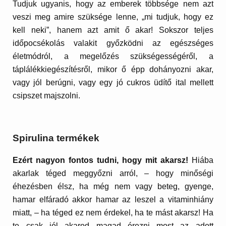
Tudjuk ugyanis, hogy az emberek többsége nem azt
veszi meg amire szüksége lenne, „mi tudjuk, hogy ez
kell neki”, hanem azt amit ő akar! Sokszor teljes
időpocsékolás valakit győzködni az egészséges
életmódról, a megelőzés szükségességéről, a
táplálékkiegészítésről, mikor ő épp dohányozni akar,
vagy jól berúgni, vagy egy jó cukros üdítő ital mellett
csipszet majszolni.
Spirulina termékek
Ezért nagyon fontos tudni, hogy mit akarsz!
Hiába
akarlak téged meggyőzni arról, – hogy minőségi
éhezésben élsz, ha még nem vagy beteg, gyenge,
hamar elfáradó akkor hamar az leszel a vitaminhiány
miatt, – ha téged ez nem érdekel, ha te mást akarsz! Ha
te csak jól akarod magad érezni most az adott