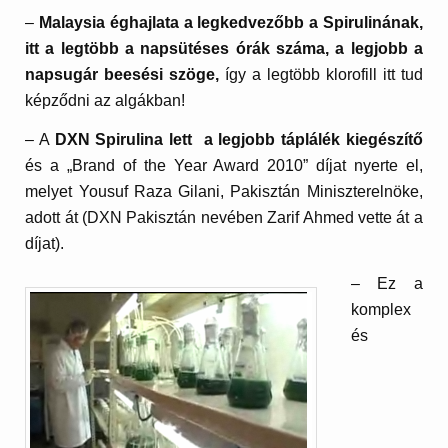
–
Malaysia éghajlata a legkedvezőbb a Spirulinának,
itt a legtöbb a napsütéses órák száma, a legjobb a
napsugár beesési szöge,
így a legtöbb klorofill itt tud
képződni az algákban!
– A
DXN Spirulina lett a legjobb táplálék kiegészítő
és a „Brand of the Year Award 2010” díjat nyerte el,
melyet Yousuf Raza Gilani, Pakisztán Miniszterelnöke,
adott át (DXN Pakisztán nevében Zarif Ahmed vette át a
díjat).
– Ez a
komplex
és