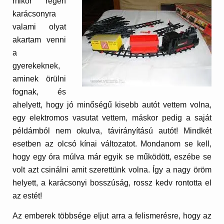
mikor régen
karácsonyra
valami olyat
akartam venni
a
gyerekeknek,
aminek örülni
fognak, és
ahelyett, hogy jó minőségű kisebb autót vettem volna,
egy elektromos vasutat vettem, máskor pedig a saját
példámból nem okulva, távirányítású autót! Mindkét
esetben az olcsó kínai változatot. Mondanom se kell,
hogy egy óra múlva már egyik se működött, eszébe se
volt azt csinálni amit szerettünk volna. Így a nagy öröm
helyett, a karácsonyi bosszúság, rossz kedv rontotta el
az estét!
Az emberek többsége eljut arra a felismerésre, hogy az