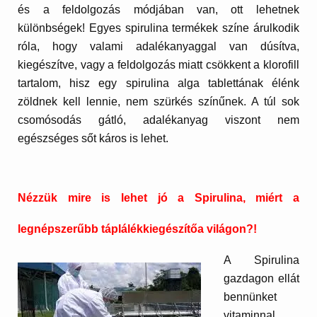
és a feldolgozás módjában van, ott lehetnek
különbségek! Egyes spirulina termékek színe árulkodik
róla, hogy valami adalékanyaggal van dúsítva,
kiegészítve, vagy a feldolgozás miatt csökkent a klorofill
tartalom, hisz egy spirulina alga tablettának élénk
zöldnek kell lennie, nem szürkés színűnek. A túl sok
csomósodás gátló, adalékanyag viszont nem
egészséges sőt káros is lehet.
Nézzük mire is lehet jó a Spirulina, miért a
legnépszerűbb táplálékkiegészítőa világon?!
A Spirulina
gazdagon ellát
bennünket
vitaminnal.