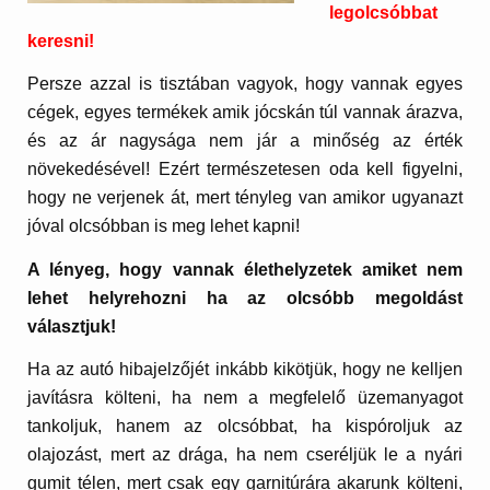
legolcsóbbat
keresni!
Persze azzal is tisztában vagyok, hogy vannak egyes
cégek, egyes termékek amik jócskán túl vannak árazva,
és az ár nagysága nem jár a minőség az érték
növekedésével! Ezért természetesen oda kell figyelni,
hogy ne verjenek át, mert tényleg van amikor ugyanazt
jóval olcsóbban is meg lehet kapni!
A lényeg, hogy vannak élethelyzetek amiket nem
lehet helyrehozni ha az olcsóbb megoldást
választjuk!
Ha az autó hibajelzőjét inkább kikötjük, hogy ne kelljen
javításra költeni, ha nem a megfelelő üzemanyagot
tankoljuk, hanem az olcsóbbat, ha kispóroljuk az
olajozást, mert az drága, ha nem cseréljük le a nyári
gumit télen, mert csak egy garnitúrára akarunk költeni,