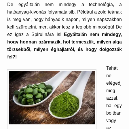
De egyáltalán nem mindegy a technológia, a
hatóanyag-kivonás folyamata stb. Például a zöld teának
is meg van, hogy hányadik napon, milyen napszakban
kell szüretelni, mert akkor lesz a legjobb minőségű! De
ez igaz a Spirulinára is!
Egyáltalán nem mindegy,
hogy honnan származik, hol termesztik, milyen alga
törzsekből, milyen éghajlatról, és hogy dolgozzák
fel?!
Tehát
ne
elégedj
meg
azzal,
ha egy
boltban
vagy
az