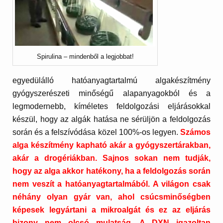
Spirulina – mindenből a legjobbat!
egyedülálló hatóanyagtartalmú algakészítmény
gyógyszerészeti minőségű alapanyagokból és a
legmodernebb, kíméletes feldolgozási eljárásokkal
készül, hogy az algák hatása ne sérüljön a feldolgozás
során és a felszívódása közel 100%-os legyen.
Számos
alga készítmény kapható akár a gyógyszertárakban,
akár a drogériákban. Sajnos sokan nem tudják,
hogy az alga akkor hatékony, ha a feldolgozás során
nem veszít a hatóanyagtartalmából. A világon csak
néhány olyan gyár van, ahol csúcsminőségben
képesek legyártani a mikroalgát és ez az eljárás
bizony nem olcsó mulatság. A DXN igazoltan