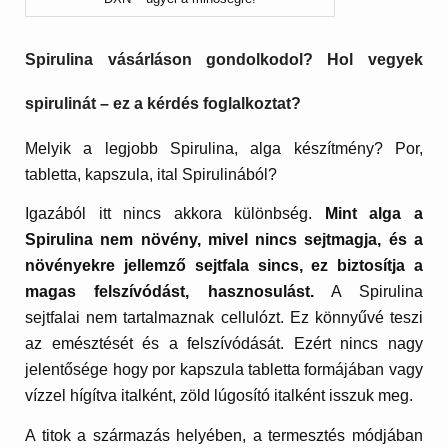
Spirulina vásárláson gondolkodol? Hol vegyek
spirulinát – ez a kérdés foglalkoztat?
Melyik a legjobb Spirulina, alga készítmény? Por,
tabletta, kapszula, ital Spirulinából?
Igazából itt nincs akkora különbség.
Mint alga a
Spirulina nem növény, mivel nincs sejtmagja, és a
növényekre jellemző sejtfala sincs, ez biztosítja a
magas felszívódást, hasznosulást.
A Spirulina
sejtfalai nem tartalmaznak cellulózt. Ez könnyűvé teszi
az emésztését és a felszívódását. Ezért nincs nagy
jelentősége hogy por kapszula tabletta formájában vagy
vízzel hígítva italként, zöld lúgosító italként isszuk meg.
A titok a származás helyében, a termesztés módjában