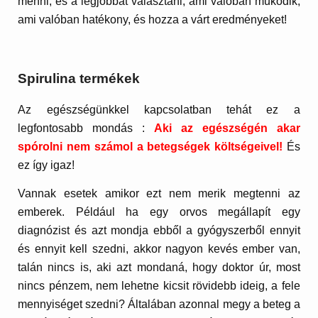
menni, és a legjobbat választani, ami valóban működik,
ami valóban hatékony, és hozza a várt eredményeket!
Spirulina termékek
Az egészségünkkel kapcsolatban tehát ez a
legfontosabb mondás :
Aki az egészségén akar
spórolni nem számol a betegségek költségeivel!
És
ez így igaz!
Vannak esetek amikor ezt nem merik megtenni az
emberek. Például ha egy orvos megállapít egy
diagnózist és azt mondja ebből a gyógyszerből ennyit
és ennyit kell szedni, akkor nagyon kevés ember van,
talán nincs is, aki azt mondaná, hogy doktor úr, most
nincs pénzem, nem lehetne kicsit rövidebb ideig, a fele
mennyiséget szedni? Általában azonnal megy a beteg a