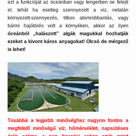
ezt a funkcióját az óceánban vagy tengerben se felejti
el, tehát ha esetleg szennyezett a viz, netalán
környezett-szennyezés, titkos atomrobbantás, vagy
bármi hajótörés volt a környéken, akkor az ilyen
óceánból „halászott” algák magukkal hozhatják
ezeket a kivont káros anyagokat! Olcsó de mérgező
is lehet!
Továbbá a legjobb minőséghez nagyon fontos a
megfelelő minőségű víz, hőmérséklet, napsütéses