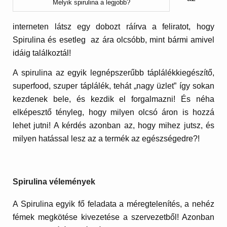
Melyik spirulina a legjobb?
interneten látsz egy dobozt ráírva a feliratot, hogy
Spirulina és esetleg az ára olcsóbb, mint bármi amivel
idáig találkoztál!
A spirulina az egyik legnépszerűbb táplálékkiegészítő,
superfood, szuper táplálék, tehát „nagy üzlet” így sokan
kezdenek bele, és kezdik el forgalmazni! És néha
elképesztő tényleg, hogy milyen olcsó áron is hozzá
lehet jutni! A kérdés azonban az, hogy mihez jutsz, és
milyen hatással lesz az a termék az egészségedre?!
Spirulina vélemények
A Spirulina egyik fő feladata a méregtelenítés, a nehéz
fémek megkötése kivezetése a szervezetből! Azonban