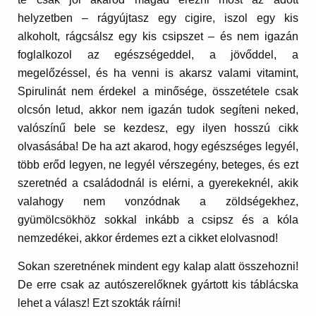
helyzetben – rágyújtasz egy cigire, iszol egy kis
alkoholt, rágcsálsz egy kis csipszet – és nem igazán
foglalkozol az egészségeddel, a jövőddel, a
megelőzéssel, és ha venni is akarsz valami vitamint,
Spirulinát nem érdekel a minősége, összetétele csak
olcsón letud, akkor nem igazán tudok segíteni neked,
valószínű bele se kezdesz, egy ilyen hosszú cikk
olvasásába! De ha azt akarod, hogy egészséges legyél,
több erőd legyen, ne legyél vérszegény, beteges, és ezt
szeretnéd a családodnál is elérni, a gyerekeknél, akik
valahogy nem vonzódnak a zöldségekhez,
gyümölcsökhöz sokkal inkább a csipsz és a kóla
nemzedékei, akkor érdemes ezt a cikket elolvasnod!
Sokan szeretnének mindent egy kalap alatt összehozni!
De erre csak az autószerelőknek gyártott kis táblácska
lehet a válasz! Ezt szokták ráírni!