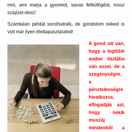
inni, ami marja a gyomrot, savas felbüfögést, rossz
szájízet okoz!
Számtalan példát sorolhatnék, de gondolom neked is
volt már ilyen élettapasztalatod!
A gond ott van,
hogy a legtöbb
ember tisztába
van ezzel, de a
szegénységre,
a
pénztelenségre
hivatkozva,
elfogadják azt,
hogy nekik
muszáj
mindenből a