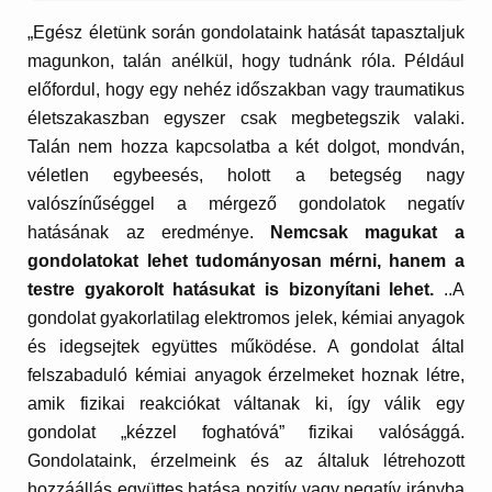
„Egész életünk során gondolataink hatását tapasztaljuk
magunkon, talán anélkül, hogy tudnánk róla. Például
előfordul, hogy egy nehéz időszakban vagy traumatikus
életszakaszban egyszer csak megbetegszik valaki.
Talán nem hozza kapcsolatba a két dolgot, mondván,
véletlen egybeesés, holott a betegség nagy
valószínűséggel a mérgező gondolatok negatív
hatásának az eredménye.
Nemcsak magukat a
gondolatokat lehet tudományosan mérni, hanem a
testre gyakorolt hatásukat is bizonyítani lehet.
..A
gondolat gyakorlatilag elektromos jelek, kémiai anyagok
és idegsejtek együttes működése. A gondolat által
felszabaduló kémiai anyagok érzelmeket hoznak létre,
amik fizikai reakciókat váltanak ki, így válik egy
gondolat „kézzel foghatóvá” fizikai valósággá.
Gondolataink, érzelmeink és az általuk létrehozott
hozzáállás együttes hatása pozitív vagy negatív irányba