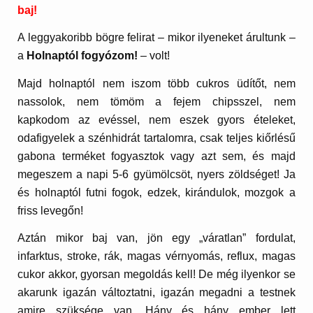
baj!
A leggyakoribb bögre felirat – mikor ilyeneket árultunk –
a
Holnaptól fogyózom!
– volt!
Majd holnaptól nem iszom több cukros üdítőt, nem
nassolok, nem tömöm a fejem chipsszel, nem
kapkodom az evéssel, nem eszek gyors ételeket,
odafigyelek a szénhidrát tartalomra, csak teljes kiőrlésű
gabona terméket fogyasztok vagy azt sem, és majd
megeszem a napi 5-6 gyümölcsöt, nyers zöldséget! Ja
és holnaptól futni fogok, edzek, kirándulok, mozgok a
friss levegőn!
Aztán mikor baj van, jön egy „váratlan” fordulat,
infarktus, stroke, rák, magas vérnyomás, reflux, magas
cukor akkor, gyorsan megoldás kell! De még ilyenkor se
akarunk igazán változtatni, igazán megadni a testnek
amire szüksége van. Hány és hány ember lett