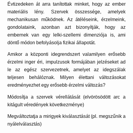
Évtizedeken át arra tanítottak minket, hogy az ember
materiális lény. Szervek összessége, amelyek
mechanikusan működnek. Az átéléseink, érzelmeink,
gondolataink, azonban azt bizonyítják, hogy az
embernek van egy lelki-szellemi dimenziója is, ami
döntő módon befolyásolja fizikai állapotát.
Amikor a központi idegrendszert valamilyen erősebb
érzelmi inger éri, impulzusok formájában jelzéseket ad
le az egész szervezetnek, amelyet az idegszálak
teljesen behálóznak. Milyen élettani változásokat
eredményezhet egy erősebb érzelmi változás?
Módosítja a szervek vérellátását (elvörösödött arc a
kitágult véredények következménye)
Megváltoztatja a mirigyek kiválasztását (pl. megszűnik a
nyálelválasztás)