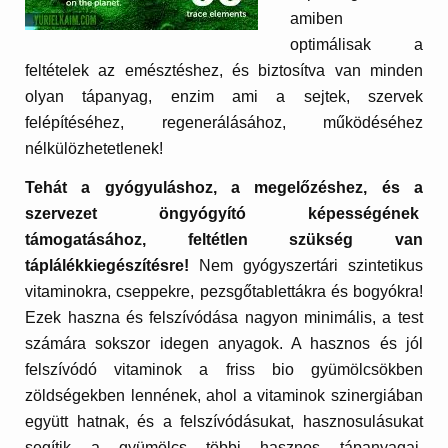
amiben
optimálisak a
feltételek az emésztéshez, és biztosítva van minden
olyan tápanyag, enzim ami a sejtek, szervek
felépítéséhez, regenerálásához, működéséhez
nélkülözhetetlenek!
Tehát a gyógyuláshoz, a megelőzéshez, és a
szervezet öngyógyító képességének
támogatásához, feltétlen szükség van
táplálékkiegészítésre!
Nem gyógyszertári szintetikus
vitaminokra, cseppekre, pezsgőtablettákra és bogyókra!
Ezek haszna és felszívódása nagyon minimális, a test
számára sokszor idegen anyagok. A hasznos és jól
felszívódó vitaminok a friss bio gyümölcsökben
zöldségekben lennének, ahol a vitaminok szinergiában
együtt hatnak, és a felszívódásukat, hasznosulásukat
segítik a gyümölcs többi hasznos tápanyagai,