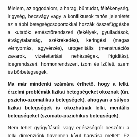
félelem, az aggodalom, a harag, bűntudat, féltékenység,
irigység, becsvágy vagy a konfliktusok tartós jelenlétét
az alábbi betegségcsoportokkal hozzák összefüggésbe
a kutatók: emésztőrendszeri (fekélyek, gyulladások,
étvágytalanság, székrekedés), keringési (magas
vérnyomás, agyvérzés), urogenitális (menstruációs
zavarok, vizelettartási nehézségek, frigiditás),
idegrendszeri, hormonrendszeri, izom és ízületi, szem
és bőrbetegségek.
Ma már mindenki számára érthető, hogy a lelki,
érzelmi problémák fizikai betegségeket okoznak (ún.
pszicho-szomatikus betegségek), ahogyan a súlyos
fizikai betegségek is okozhatnak lelki, mentális
betegségeket (szomato-pszichikus betegségek).
Nem lehet gyógyításról vagy egészségről beszélni a
lelki dimenziónk figyelmen kívül hagyása mellett. Ez