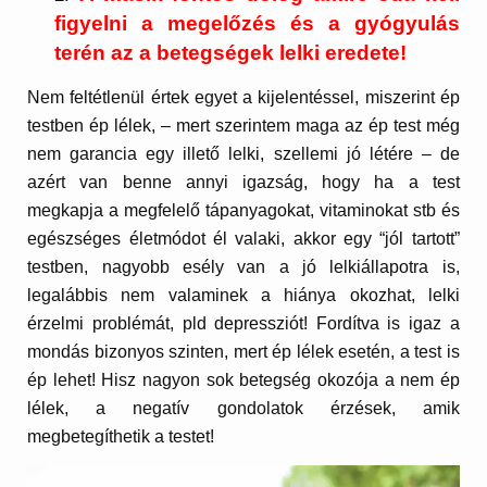
figyelni a megelőzés és a gyógyulás
terén az a betegségek lelki eredete!
Nem feltétlenül értek egyet a kijelentéssel, miszerint ép
testben ép lélek, – mert szerintem maga az ép test még
nem garancia egy illető lelki, szellemi jó létére – de
azért van benne annyi igazság, hogy ha a test
megkapja a megfelelő tápanyagokat, vitaminokat stb és
egészséges életmódot él valaki, akkor egy “jól tartott”
testben, nagyobb esély van a jó lelkiállapotra is,
legalábbis nem valaminek a hiánya okozhat, lelki
érzelmi problémát, pld depressziót! Fordítva is igaz a
mondás bizonyos szinten, mert ép lélek esetén, a test is
ép lehet! Hisz nagyon sok betegség okozója a nem ép
lélek, a negatív gondolatok érzések, amik
megbetegíthetik a testet!