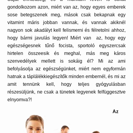
gondolkozom azon, miért van az, hogy egyes emberek
sose betegszenek meg, mások csak bekapnak egy
vitamint máris jobban vannak, és vannak akiknél
nagyon sok akadályt kell felismerni és félretolni ahhoz,
hogy bármi javulás legyen! Miért van az, hogy egy
egészségesnek tűnő focista, sportoló egyszercsak
hirtelen összeesik és meghal, más meg káros
szenvedélyek mellett is sokáig él? Mi az ami
befolyásolja az egészségünket, miért nem egyformán
hatnak a táplálékkiegészítők minden embernél, és mi az
amit tennünk kell, hogy teljes gyógyulásban
részesüljünk, ne csak a tünetek legyenek felfüggesztve
elnyomva?!
Az