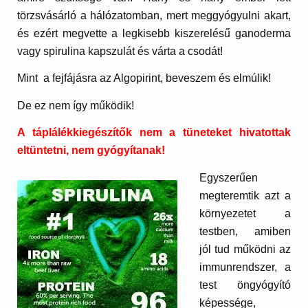
törzsvásárló a hálózatomban, mert meggyógyulni akart,
és ezért megvette a legkisebb kiszerelésű ganoderma
vagy spirulina kapszulát és várta a csodát!
Mint a fejfájásra az Algopirint, beveszem és elmúlik!
De ez nem így működik!
A táplálékkiegészítők nem a tüneteket hivatottak
eltüntetni, nem gyógyítanak!
Egyszerűen
megteremtik azt a
környezetet a
testben, amiben
jól tud működni az
immunrendszer, a
test öngyógyító
képessége,