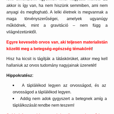
akkor is így van, ha nem hiszünk semmiben, ami nem
anyagi és megfogható. A lelki életnek is megvannak a
maga törvényszerűségei, amelyek ugyanúgy
működnek, mint a gravitáció – nem függ a
világnézetünktől.
Egyre kevesebb orvos van, aki teljesen materialistán
közeliti meg a betegség-egészség témakörét
!
Hisz ha kicsit is tágítják a látáskörüket, akkor meg kell
hallaniuk az orvos tudomány nagyjainak üzenetét!
Hippokratész:
A táplálékod legyen az orvosságod, és az
orvosságod a táplálékod legyen.
Addig nem adok gygyszert a betegnek amíg a
táplálkozását rendbe nem teszem!