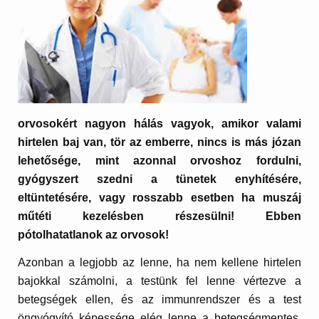
orvosokért nagyon hálás vagyok, amikor valami
hirtelen baj van, tör az emberre, nincs is más józan
lehetősége, mint azonnal orvoshoz fordulni,
gyógyszert szedni a tünetek enyhítésére,
eltüntetésére, vagy rosszabb esetben ha muszáj
műtéti kezelésben részesülni! Ebben
pótolhatatlanok az orvosok!
Azonban a legjobb az lenne, ha nem kellene hirtelen
bajokkal számolni, a testünk fel lenne vértezve a
betegségek ellen, és az immunrendszer és a test
öngyógyító képessége elég lenne a betegségmentes,