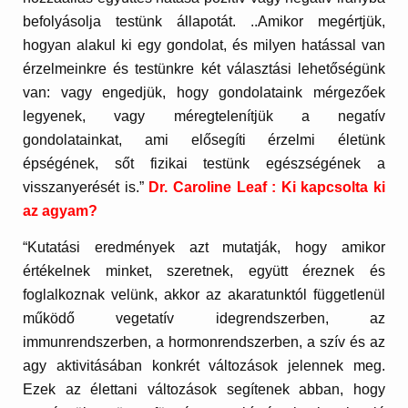
befolyásolja testünk állapotát. ..Amikor megértjük,
hogyan alakul ki egy gondolat, és milyen hatással van
érzelmeinkre és testünkre két választási lehetőségünk
van: vagy engedjük, hogy gondolataink mérgezőek
legyenek, vagy méregtelenítjük a negatív
gondolatainkat, ami elősegíti érzelmi életünk
épségének, sőt fizikai testünk egészségének a
visszanyerését is.”
Dr. Caroline Leaf : Ki kapcsolta ki
az agyam?
“Kutatási eredmények azt mutatják, hogy amikor
értékelnek minket, szeretnek, együtt éreznek és
foglalkoznak velünk, akkor az akaratunktól függetlenül
működő vegetatív idegrendszerben, az
immunrendszerben, a hormonrendszerben, a szív és az
agy aktivitásában konkrét változások jelennek meg.
Ezek az élettani változások segítenek abban, hogy