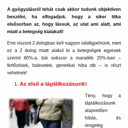
A gyógyulásról tehát csak akkor tudunk objektíven
beszélni, ha elfogadjuk, hogy a siker titka
elsősorban az, hogy lássuk, az utat ami alatt, ami
miatt a betegség kialakult!
Erre viszont 2 dologban kell nagyon odafigyelnünk, mert
ez a 2 dolog miatt alakul ki a betegségek egyesek
szerint 80%-a, bár sokszor a maradék 20%-ban –
fertőzések, balesetek, genetikai hiba stb – is részt
vehetnek!
Az első a táplálkozásunk!
Tény, hogy a
táplálkozásunk
alapvetően
hibás, és
rengeteg