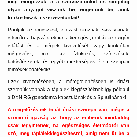
még mérgezzük is a szervezetünket és rengeteg
olyan anyagot viszünk be, engedünk be, amik
tönkre teszik a szervezetünket!
Rontják az emésztést, elhízást okoznak, savasítanak,
eltömítik a hajszálerekben a keringést, rontják az oxigén
ellátást és a mérgek kivezetését, vagy konkrétan
mérgezőek, mint az ízfokozók, színezékek,
tartósítószerek, és egyéb mesterséges élelmiszeripari
termékek adalékok!
Ezek kivezetésében, a méregtelenítésben is óriási
szerepük vannak a táplálék kiegészítőknek így például
a DXN RG ganoderma kapszulának és a Spirulinának!
A megelőzésnek tehát óriási szerepe van, mégis a
szomorú igazság az, hogy az emberek mindaddig
csak legyintenek, ha egészséges életmódról van
szó, meg táplálékkiegészítésről, amíg nem üt be a