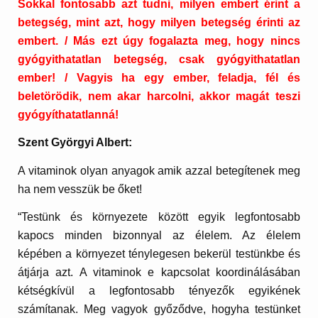
Sokkal fontosabb azt tudni, milyen embert érint a
betegség, mint azt, hogy milyen betegség érinti az
embert. / Más ezt úgy fogalazta meg, hogy nincs
gyógyithatatlan betegség, csak gyógyithatatlan
ember! / Vagyis ha egy ember, feladja, fél és
beletörödik, nem akar harcolni, akkor magát teszi
gyógyíthatatlanná!
Szent Györgyi Albert:
A vitaminok olyan anyagok amik azzal betegítenek meg
ha nem vesszük be őket!
“Testünk és környezete között egyik legfontosabb
kapocs minden bizonnyal az élelem. Az élelem
képében a környezet ténylegesen bekerül testünkbe és
átjárja azt. A vitaminok e kapcsolat koordinálásában
kétségkívül a legfontosabb tényezők egyikének
számítanak. Meg vagyok győződve, hogyha testünket