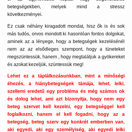
betegségekben, melyek mind a stressz
következményei.
Ez csak néhány kiragadott mondat, hisz ők is és sok
más tudós, orvos mondott ki hasonlóan fontos dolgokat,
aminek az a lényege, hogy a betegségek kezelésénél
nem az az elsődleges szempont, hogy a tüneteket
megszüntessük, hanem , hogy megtaláljuk a gyökereket
és azokat kezeljük, szüntessük meg!
Lehet ez a táplálkozásunkban, mint a mínőségi
éhezés, a hiánybetegségek támája, lehet, lelki,
szellemi eredetű egy probléma és még számos ok
és dolog lehet, ami azt bizonyitja, hogy nem egy
beteg szervet kell kezelni, egy betegséggel kell
foglalkozni, hanem el kell fogadni, hogy az a
betegség, beteg szerv egy konkrét emberben van,
aki egyedi, aki egy személyiség, aki egyedi lelki