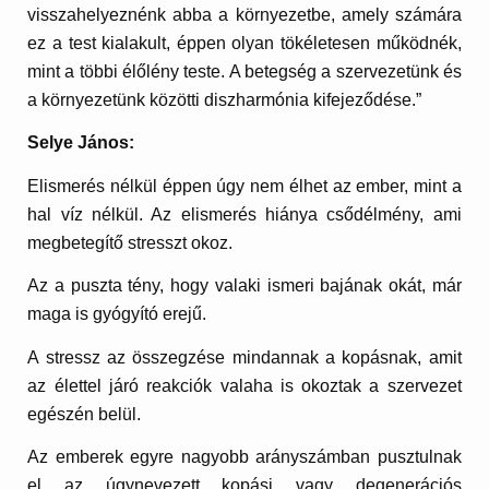
visszahelyeznénk abba a környezetbe, amely számára
ez a test kialakult, éppen olyan tökéletesen működnék,
mint a többi élőlény teste. A betegség a szervezetünk és
a környezetünk közötti diszharmónia kifejeződése.”
Selye János:
Elismerés nélkül éppen úgy nem élhet az ember, mint a
hal víz nélkül. Az elismerés hiánya csődélmény, ami
megbetegítő stresszt okoz.
Az a puszta tény, hogy valaki ismeri bajának okát, már
maga is gyógyító erejű.
A stressz az összegzése mindannak a kopásnak, amit
az élettel járó reakciók valaha is okoztak a szervezet
egészén belül.
Az emberek egyre nagyobb arányszámban pusztulnak
el az úgynevezett kopási vagy degenerációs