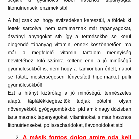
fitonutriensek, enzimek stb!
A baj csak az, hogy évtizedeken keresztül, a földek ki
lettek sarcolva, nem tartalmaznak már tápanyagokat,
ásványi anyagokat stb így a termésekbe se kerül
elegendő tápanyag vitamin, ennek köszönhetően ma
már a megfelelő vitamin tartalom mennyiség
beviteléhez, kiló számra kellene enni a jó minőségű
gyümölcsökből is, nem hogy a kamionban érlelt, napot
se látott, mesterségesen fényesített hipermarket pulti
gyümölcsökből!
Ezt a hiányt kizárólag a jó minőségű, természetes
alapú, táplálékkiegészítők tudják pótolni, olyan
növényekből, gyógygombákból pld amik nagy dózisban
tartalmaznak tápanyagokat, vitaminokat, s más hasznos
fitonutrienseket, poliszacharidokat, flavonoidokat stb!
A másik fontos dolog amire oda kell