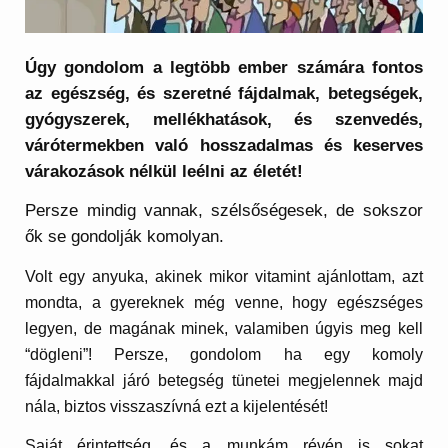
Úgy gondolom a legtöbb ember számára fontos
az egészség, és szeretné fájdalmak, betegségek,
gyógyszerek, mellékhatások, és szenvedés,
várótermekben való hosszadalmas és keserves
várakozások nélkül leélni az életét!
Persze mindig vannak, szélsőségesek, de sokszor
ők se gondolják komolyan.
Volt egy anyuka, akinek mikor vitamint ajánlottam, azt
mondta, a gyereknek még venne, hogy egészséges
legyen, de magának minek, valamiben úgyis meg kell
“dögleni”! Persze, gondolom ha egy komoly
fájdalmakkal járó betegség tünetei megjelennek majd
nála, biztos visszaszívná ezt a kijelentését!
Saját érintettség, és a munkám révén is sokat