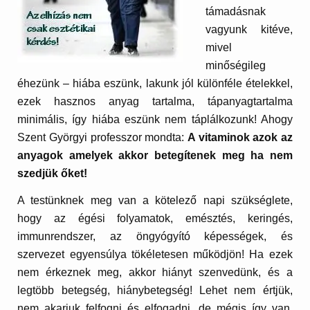
támadásnak
vagyunk kitéve,
mivel
m
inőségileg
éhezünk – hiába eszünk, lakunk jól különféle ételekkel,
ezek hasznos anyag tartalma, tápanyagtartalma
minimális, így hiába eszünk nem táplálkozunk! Ahogy
Szent Györgyi professzor mondta:
A vitaminok azok az
anyagok amelyek akkor betegítenek meg ha nem
szedjük őket!
A testünknek meg van a kötelező napi szükséglete,
hogy az égési folyamatok, emésztés, keringés,
immunrendszer, az öngyógyító képességek, és
szervezet egyensúlya tökéletesen működjön! Ha ezek
nem érkeznek meg, akkor hiányt szenvedünk, és a
legtöbb betegség, hiánybetegség! Lehet nem értjük,
nem akarjuk felfogni és elfogadni, de mégis így van.