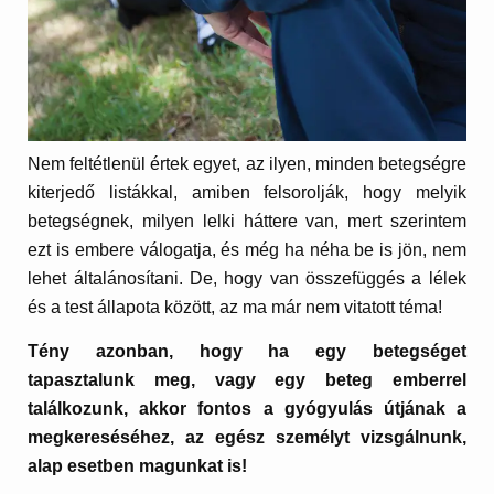
Nem feltétlenül értek egyet, az ilyen, minden betegségre
kiterjedő listákkal, amiben felsorolják, hogy melyik
betegségnek, milyen lelki háttere van, mert szerintem
ezt is embere válogatja, és még ha néha be is jön, nem
lehet általánosítani. De, hogy van összefüggés a lélek
és a test állapota között, az ma már nem vitatott téma!
Tény azonban, hogy ha egy betegséget
tapasztalunk meg, vagy egy beteg emberrel
találkozunk, akkor fontos a gyógyulás útjának a
megkereséséhez, az egész személyt vizsgálnunk,
alap esetben magunkat is!