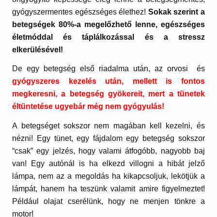
gyógyszermentes egészséges élethez!
Sokak szerint a
betegségek 80%-a megelőzhető lenne, egészséges
életmóddal és táplálkozással és a stressz
elkerülésével!
De egy betegség első riadalma után, az orvosi és
gyógyszeres kezelés után, mellett is fontos
megkeresni, a betegség gyökereit, mert a tünetek
éltüntetése ugyebár még nem gyógyulás!
A betegséget sokszor nem magában kell kezelni, és
nézni! Egy tünet, egy fájdalom egy betegség sokszor
“csak” egy jelzés, hogy valami átfogóbb, nagyobb baj
van! Egy autónál is ha elkezd villogni a hibát jelző
lámpa, nem az a megoldás ha kikapcsoljuk, lekötjük a
lámpát, hanem ha teszünk valamit amire figyelmeztet!
Például olajat cserélünk, hogy ne menjen tönkre a
motor!