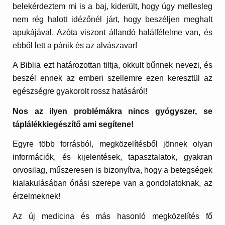
belekérdeztem mi is a baj, kiderült, hogy úgy mellesleg
nem rég halott idézőnél járt, hogy beszéljen meghalt
apukájával. Azóta viszont állandó halálfélelme van, és
ebből lett a pánik és az alvászavar!
A Biblia ezt határozottan tiltja, okkult bűnnek nevezi, és
beszél ennek az emberi szellemre ezen keresztül az
egészségre gyakorolt rossz hatásáról!
Nos az ilyen problémákra nincs gyógyszer, se
táplálékkiegészítő ami segítene!
Egyre több forrásból, megközelítésből jönnek olyan
információk, és kijelentések, tapasztalatok, gyakran
orvosilag, műszeresen is bizonyítva, hogy a betegségek
kialakulásában óriási szerepe van a gondolatoknak, az
érzelmeknek!
Az új medicina és más hasonló megközelítés fő