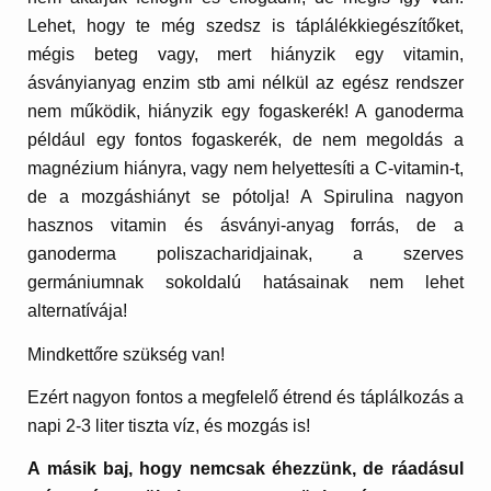
Lehet, hogy te még szedsz is táplálékkiegészítőket,
mégis beteg vagy, mert hiányzik egy vitamin,
ásványianyag enzim stb ami nélkül az egész rendszer
nem működik, hiányzik egy fogaskerék! A ganoderma
például egy fontos fogaskerék, de nem megoldás a
magnézium hiányra, vagy nem helyettesíti a C-vitamin-t,
de a mozgáshiányt se pótolja! A Spirulina nagyon
hasznos vitamin és ásványi-anyag forrás, de a
ganoderma poliszacharidjainak, a szerves
germániumnak sokoldalú hatásainak nem lehet
alternatívája!
Mindkettőre szükség van!
Ezért nagyon fontos a megfelelő étrend és táplálkozás a
napi 2-3 liter tiszta víz, és mozgás is!
A másik baj, hogy nemcsak éhezzünk, de ráadásul