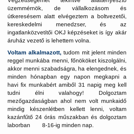
Végzettségemet tekintve állattenyésztő
üzemmérnök, de vállalkozásom és
útkeresésem alatt elvégeztem a boltvezetői,
kereskedelmi menedzser, és az
ingatlanközvetítői OKJ képzéseket is így akár
áruház vezető is lehettem volna.
Voltam alkalmazott,
tudom mit jelent minden
reggel munkába menni, főnököket kiszolgálni,
akkor menni szabadságra, ha elengednek, és
minden hónapban egy napon megkapni a
havi fix munkabért amiből 31 napig meg kell
tudni élni valahogy! Dolgoztam
mezőgazdaságban ahol nem volt munkaidő
mindig készenlétben kellett lenni, voltam
kazánfűtő 24 órás műszakban és dolgoztam
laborban 8-16-ig minden nap.