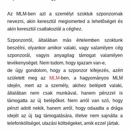
Az MLM-ben azt a személyt szoktuk szponzornak
nevezni, akin keresztül megismerted a lehetőséget és
akin keresztül csatlakoztál a céghez.
Szponzorról, általában más értelemben szoktunk
beszélni, olyankor amiko
r valaki, vagy valamilyen cég
szponzorál, vagyis anyagilag támogat valamilyen
tevékenységet. Nem tudom, hogy igazam van-e,
de úgy gondolom, hogy a szponzor kifejezés, azért
született meg az
MLM
-ben, a hagyományos MLM
idején, mert az a személy, akihez belépett valaki,
általában nem csak munkával, hanem pénzzel is
támogatta az új belépőket. Nem arról van szó, hogy
pénzt adott nekik, hanem arról, hogy odaadta a drága
idejét az új tag támogatására, illetve nem sajnálta a
telefonköltséget, utazási költségeket, amik ezzel jártak.