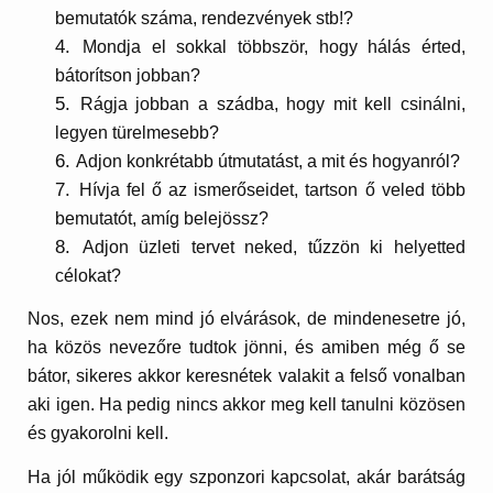
bemutatók száma, rendezvények stb!?
Mondja el sokkal többször, hogy hálás érted,
bátorítson jobban?
Rágja jobban a szádba, hogy mit kell csinálni,
legyen türelmesebb?
Adjon konkrétabb útmutatást, a mit és hogyanról?
Hívja fel ő az ismerőseidet, tartson ő veled több
bemutatót, amíg belejössz?
Adjon üzleti tervet neked, tűzzön ki helyetted
célokat?
Nos, ezek nem mind jó elvárások, de mindenesetre jó,
ha közös nevezőre tudtok jönni, és amiben még ő se
bátor, sikeres akkor keresnétek valakit a felső vonalban
aki igen. Ha pedig nincs akkor meg kell tanulni közösen
és gyakorolni kell.
Ha jól működik egy szponzori kapcsolat, akár barátság