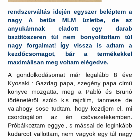
rendszerváltás idején egyszer beléptem a
nagy A betűs MLM üzletbe, de az
anyukámnak eladott egy darab
tisztítószeren túl nem bonyolítottam túl
nagy forgalmat! Így vissza is adtam a
kezdőcsomagot, bár a termékekkel
maximálisan meg voltam elégedve.
A gondolkodásomat már legalább 8 éve
Kyosaki : Gazdag papa, szegény papa című
könyve mozgatta, meg a Pabló és Brunó
történetérõl szóló kis rajzfilm, tanmese de
valahogy sose tudtam, hogy kezdjem el, mi
csordogáljon az én csővezetékemben.
Próbálkoztam eggyel, s mással de leginkább
kudarcot vallottam, nem vagyok egy túl nagy