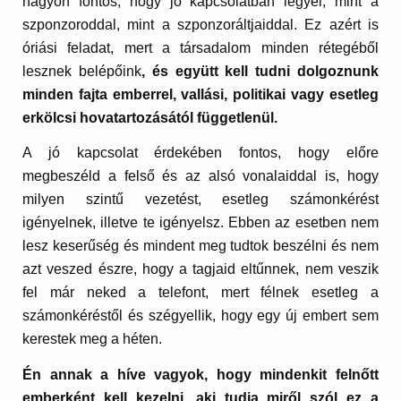
nagyon fontos, hogy jó kapcsolatban legyél, mint a
szponzoroddal, mint a szponzoráltjaiddal. Ez azért is
óriási feladat, mert a társadalom minden rétegéből
lesznek belépőink
, és együtt kell tudni dolgoznunk
minden fajta emberrel, vallási, politikai vagy esetleg
erkölcsi hovatartozásától függetlenül.
A jó kapcsolat érdekében fontos, hogy előre
megbeszéld a felső és az alsó vonalaiddal is, hogy
milyen szintű vezetést, esetleg számonkérést
igényelnek, illetve te igényelsz. Ebben az esetben nem
lesz keserűség és mindent meg tudtok beszélni és nem
azt veszed észre, hogy a tagjaid eltűnnek, nem veszik
fel már neked a telefont, mert félnek esetleg a
számonkéréstől és szégyellik, hogy egy új embert sem
kerestek meg a héten.
Én annak a híve vagyok, hogy mindenkit felnőtt
emberként kell kezelni, aki tudja miről szól ez a