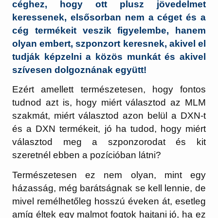
céghez, hogy ott plusz jövedelmet
keressenek, elsősorban nem a céget és a
cég termékeit veszik figyelembe, hanem
olyan embert, szponzort keresnek, akivel el
tudják képzelni a közös munkát és akivel
szívesen dolgoznának együtt!
Ezért amellett természetesen, hogy fontos
tudnod azt is, hogy miért választod az MLM
szakmát, miért választod azon belül a DXN-t
és a DXN termékeit, jó ha tudod, hogy miért
választod meg a szponzorodat és kit
szeretnél ebben a pozícióban látni?
Természetesen ez nem olyan, mint egy
házasság, még barátságnak se kell lennie, de
mivel remélhetőleg hosszú éveken át, esetleg
amíg éltek egy malmot fogtok hajtani jó, ha ez