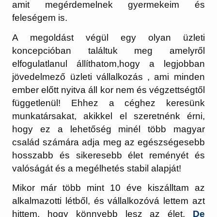
amit megérdemelnek gyermekeim és
feleségem is.
A megoldást végül egy olyan üzleti
koncepcióban találtuk meg amelyről
elfogulatlanul állíthatom,hogy a legjobban
jövedelmező üzleti vállalkozás , ami minden
ember előtt nyitva áll kor nem és végzettségtől
függetlenül! Ehhez a céghez keresünk
munkatársakat, akikkel el szeretnénk érni,
hogy ez a lehetőség minél több magyar
család számára adja meg az egészségesebb
hosszabb és sikeresebb élet reményét és
valóságát és a megélhetés stabil alapját!
Mikor már több mint 10 éve kiszálltam az
alkalmazotti létből, és vállalkozóvá lettem azt
hittem, hogy könnyebb lesz az élet.
De