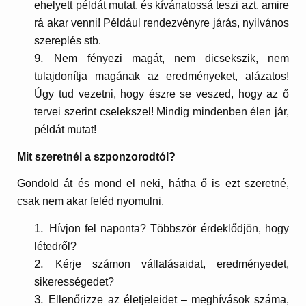
ehelyett példát mutat, és kívánatossá teszi azt, amire
rá akar venni! Például rendezvényre járás, nyilvános
szereplés stb.
Nem fényezi magát, nem dicsekszik, nem
tulajdonítja magának az eredményeket, alázatos!
Úgy tud vezetni, hogy észre se veszed, hogy az ő
tervei szerint cselekszel!
Mindig mindenben élen jár,
példát mutat!
Mit szeretnél a szponzorodtól?
Gondold át és mond el neki, hátha ő is ezt szeretné,
csak nem akar feléd nyomulni.
Hívjon fel naponta? Többször érdeklődjön, hogy
létedről?
Kérje számon vállalásaidat, eredményedet,
sikerességedet?
Ellenőrizze az életjeleidet – meghívások száma,