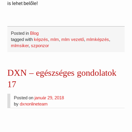
is lehet belőle!
Posted in
Blog
tagged with
képzés
,
mlm
,
mlm vezető
,
mlmképzés
,
mlmsiker
,
szponzor
DXN – egészséges gondolatok
17
Posted on
január 29, 2018
by
dxnonlineteam