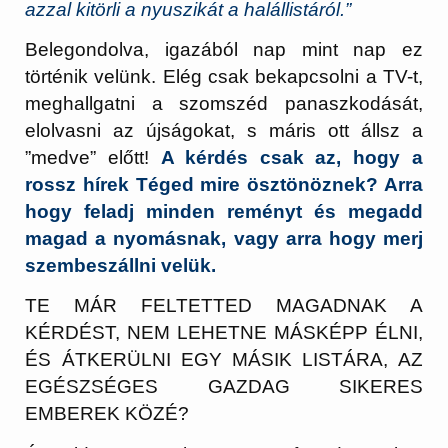
azzal kitörli a nyuszikát a halállistáról.”
Belegondolva, igazából nap mint nap ez
történik velünk. Elég csak bekapcsolni a TV-t,
meghallgatni a szomszéd panaszkodását,
elolvasni az újságokat, s máris ott állsz a
”medve” előtt!
A kérdés csak az, hogy a
rossz hírek Téged mire ösztönöznek? Arra
hogy feladj minden reményt és megadd
magad a nyomásnak, vagy arra hogy merj
szembeszállni velük.
TE MÁR FELTETTED MAGADNAK A
KÉRDÉST, NEM LEHETNE MÁSKÉPP ÉLNI,
ÉS ÁTKERÜLNI EGY MÁSIK LISTÁRA, AZ
EGÉSZSÉGES GAZDAG SIKERES
EMBEREK KÖZÉ?