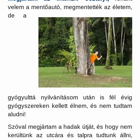
velem a mentőautó, megmentették az
életem,
de a
gyógyulttá nyilvánításom után is fél évig
gyógyszereken kellett élnem, és nem tudtam
aludni!
Szóval megjártam a hadak útját, és hogy nem
kerültünk az utcára és talpra tudtunk állni,