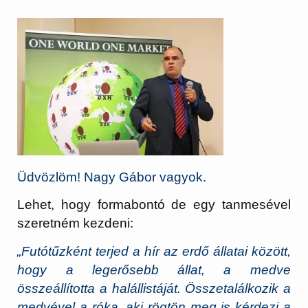
Üdvözlöm! Nagy Gábor vagyok.
Lehet, hogy formabontó de egy tanmesével
szeretném kezdeni:
„Futótűzként terjed a hír az erdő állatai között,
hogy a legerősebb állat, a medve
összeállította a halállistáját. Összetalálkozik a
medvével a róka, aki rögtön meg is kérdezi a