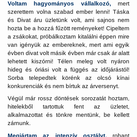
Voltam hagyományos vállalkozó,
mert
szerettem volna szabad ember lenni! Táska
és Divat áru üzletünk volt, ami sajnos nem
hozta be a hozzá fűzött reményeket! Cipeltem
a zsákokat, próbálkoztam kitalálni éppen mire
van igényük az embereknek, mert ami egyik
évben divat volt másik évben már csak ár alatt
lehetett kiszórni! Télen meleg volt nyáron
hideg és óriási volt a függés az időjárástól!
Sorba telepedtek körénk az olcsó kínai
konkurenciák és nem bírtuk az árversenyt.
Végül már rossz döntések sorozatát hoztam,
hitelekből tartottuk fent az üzletet,
alkalmazottat és tönkre mentünk, be kellett
zárnunk.
Megjártam az intenzív osztályt,
rohant