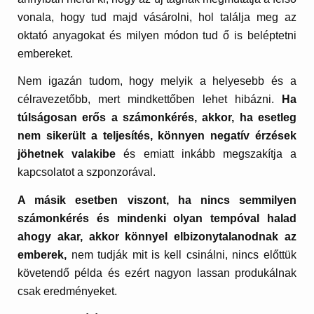
vonala, hogy tud majd vásárolni, hol találja meg az
oktató anyagokat és milyen módon tud ő is beléptetni
embereket.
Nem igazán tudom, hogy melyik a helyesebb és a
célravezetőbb, mert mindkettőben lehet hibázni.
Ha
túlságosan erős a számonkérés, akkor, ha esetleg
nem sikerült a teljesítés, könnyen negatív érzések
jöhetnek valakibe
és emiatt inkább megszakítja a
kapcsolatot a szponzorával.
A másik esetben viszont, ha nincs semmilyen
számonkérés és mindenki olyan tempóval halad
ahogy akar, akkor könnyel elbizonytalanodnak az
emberek,
nem tudják mit is kell csinálni, nincs előttük
követendő példa és ezért nagyon lassan produkálnak
csak eredményeket.