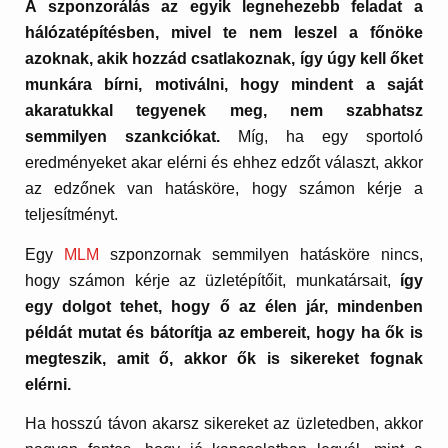
A szponzorálás az egyik legnehezebb feladat a
hálózatépítésben, mivel te nem leszel a főnöke
azoknak, akik hozzád csatlakoznak, így úgy kell őket
munkára bírni, motiválni, hogy mindent a saját
akaratukkal tegyenek meg, nem szabhatsz
semmilyen szankciókat.
Míg, ha egy sportoló
eredményeket akar elérni és ehhez edzőt választ, akkor
az edzőnek van hatásköre, hogy számon kérje a
teljesítményt.
Egy
MLM
szponzornak semmilyen hatásköre nincs,
hogy számon kérje az üzletépítőit, munkatársait,
így
egy dolgot tehet, hogy ő az élen jár, mindenben
példát mutat és bátorítja az embereit, hogy ha ők is
megteszik, amit ő, akkor ők is sikereket fognak
elérni.
Ha hosszú távon akarsz sikereket az üzletedben, akkor