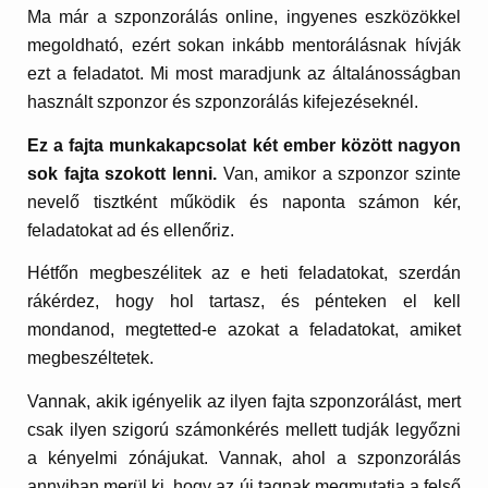
Ma már a szponzorálás online, ingyenes eszközökkel
megoldható, ezért sokan inkább mentorálásnak hívják
ezt a feladatot. Mi most maradjunk az általánosságban
használt szponzor és szponzorálás kifejezéseknél.
Ez a fajta munkakapcsolat két ember között nagyon
sok fajta szokott lenni.
Van, amikor a szponzor szinte
nevelő tisztként működik és naponta számon kér,
feladatokat ad és ellenőriz.
Hétfőn megbeszélitek az e heti feladatokat, szerdán
rákérdez, hogy hol tartasz, és pénteken el kell
mondanod, megtetted-e azokat a feladatokat, amiket
megbeszéltetek.
Vannak, akik igényelik az ilyen fajta szponzorálást, mert
csak ilyen szigorú számonkérés mellett tudják legyőzni
a kényelmi zónájukat. Vannak, ahol a szponzorálás
annyiban merül ki, hogy az új tagnak megmutatja a felső