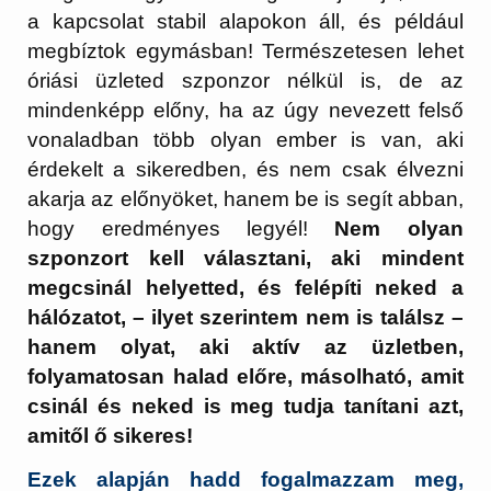
a kapcsolat stabil alapokon áll, és például
megbíztok egymásban! Természetesen lehet
óriási üzleted szponzor nélkül is, de az
mindenképp előny, ha az úgy nevezett felső
vonaladban több olyan ember is van, aki
érdekelt a sikeredben, és nem csak élvezni
akarja az előnyöket, hanem be is segít abban,
hogy eredményes legyél!
Nem olyan
szponzort kell választani, aki mindent
megcsinál helyetted, és felépíti neked a
hálózatot, – ilyet szerintem nem is találsz –
hanem olyat, aki aktív az üzletben,
folyamatosan halad előre, másolható, amit
csinál és neked is meg tudja tanítani azt,
amitől ő sikeres!
Ezek alapján hadd fogalmazzam meg,