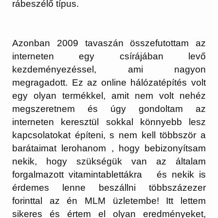
rábeszélő típus.
Azonban 2009 tavaszán összefutottam az
interneten egy csírájában levő
kezdeményezéssel, ami nagyon
megragadott. Ez az online hálózatépítés volt
egy olyan termékkel, amit nem volt nehéz
megszeretnem és úgy gondoltam az
interneten keresztül sokkal könnyebb lesz
kapcsolatokat építeni, s nem kell többször a
barátaimat lerohanom , hogy bebizonyítsam
nekik, hogy szükségük van az általam
forgalmazott vitamintablettákra és nekik is
érdemes lenne beszállni többszázezer
forinttal az én MLM üzletembe! Itt lettem
sikeres és értem el olyan eredményeket,