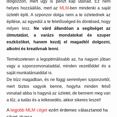
dolgozzon, mert úgy is pénzt kap utánad. Ez nem
helyes hozzáállás, mert az
MLM
-ben mindenki a saját
üzletét építi. A szponzor dolga nem a te üzletednek az
építése, az egyedül a te felelősséged és döntésed, hogy
milyen lesz.
Ne várd állandóan a segítséget az
útmutatást, a varázs mondatokat és szuper
eszközöket, hanem kezdj el magadtól dolgozni,
alkotni és kreatívnak lenni.
Természetesen a legoptimálisabb az, ha nagyon jóban
vagy a szponzorvonaladdal, minden vezetőddel és a
saját munkatársaiddal is.
De bízz magadban, és ne függj semmilyen szponzortól,
mert biztos vagyok benne, hogyha minden felső
vonalad abba is hagyná az üzletet, de bennem meg van
a tűz, a tudás és a lelkesedés, akkor sikeres leszel!
A
legjobb MLM céget
ezért érdemes választanod ha
sikert akarsz.