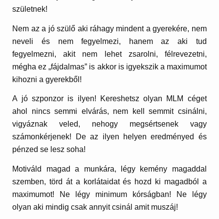
születnek!
Nem az a jó szülő aki ráhagy mindent a gyerekére, nem
neveli és nem fegyelmezi, hanem az aki tud
fegyelmezni, akit nem lehet zsarolni, félrevezetni,
mégha ez „fájdalmas” is akkor is igyekszik a maximumot
kihozni a gyerekből!
A jó szponzor is ilyen! Kereshetsz olyan MLM céget
ahol nincs semmi elvárás, nem kell semmit csinálni,
vigyáznak veled, nehogy megsértsenek vagy
számonkérjenek! De az ilyen helyen eredményed és
pénzed se lesz soha!
Motiváld magad a munkára, légy kemény magaddal
szemben, törd át a korlátaidat és hozd ki magadból a
maximumot! Ne légy minimum kórságban! Ne légy
olyan aki mindig csak annyit csinál amit muszáj!