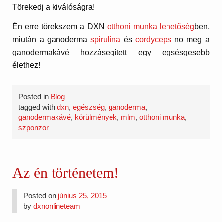
Törekedj a kiválóságra!
Én erre törekszem a DXN
otthoni munka lehetőség
ben,
miután a ganoderma
spirulina
és
cordyceps
no meg a
ganodermakávé hozzásegített egy egsésgesebb
élethez!
Posted in
Blog
tagged with
dxn
,
egészség
,
ganoderma
,
ganodermakávé
,
körülmények
,
mlm
,
otthoni munka
,
szponzor
Az én történetem!
Posted on
június 25, 2015
by
dxnonlineteam