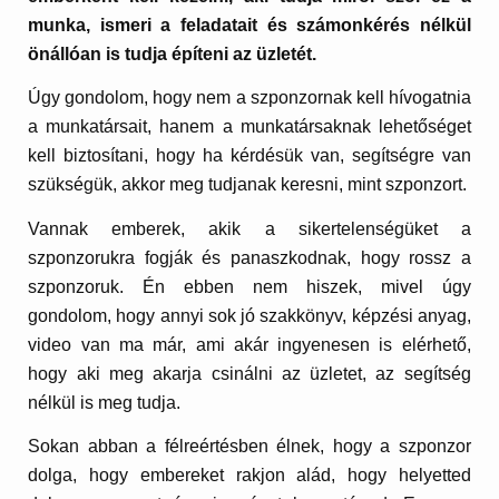
munka, ismeri a feladatait és számonkérés nélkül
önállóan is tudja építeni az üzletét.
Úgy gondolom, hogy nem a szponzornak kell hívogatnia
a munkatársait, hanem a munkatársaknak lehetőséget
kell biztosítani, hogy ha kérdésük van, segítségre van
szükségük, akkor meg tudjanak keresni, mint szponzort.
Vannak emberek, akik a sikertelenségüket a
szponzorukra fogják és panaszkodnak, hogy rossz a
szponzoruk. Én ebben nem hiszek, mivel úgy
gondolom, hogy annyi sok jó szakkönyv, képzési anyag,
video van ma már, ami akár ingyenesen is elérhető,
hogy aki meg akarja csinálni az üzletet, az segítség
nélkül is meg tudja.
Sokan abban a félreértésben élnek, hogy a szponzor
dolga, hogy embereket rakjon alád, hogy helyetted