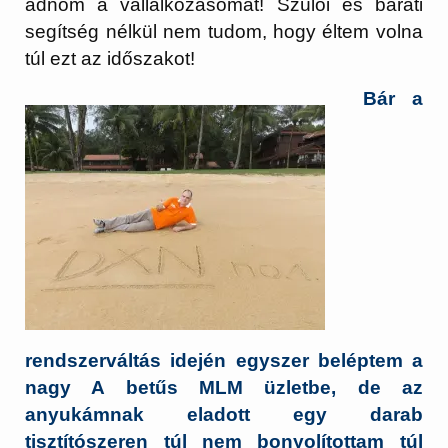
adnom a vállalkozásomat! Szülői és baráti
segítség nélkül nem tudom, hogy éltem volna
túl ezt az időszakot!
Bár a
rendszerváltás idején egyszer beléptem a
nagy A betűs MLM üzletbe, de az
anyukámnak eladott egy darab
tisztítószeren túl nem bonyolítottam túl