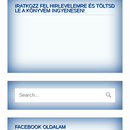
IRATKOZZ FEL HIRLEVELEMRE ÉS TÖLTSD
LE A KÖNYVEM INGYENESEN!
FACEBOOK OLDALAM