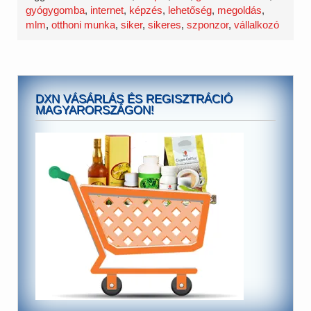
gyógygomba
,
internet
,
képzés
,
lehetőség
,
megoldás
,
mlm
,
otthoni munka
,
siker
,
sikeres
,
szponzor
,
vállalkozó
DXN VÁSÁRLÁS ÉS REGISZTRÁCIÓ
MAGYARORSZÁGON!