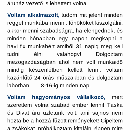
áruház vezető is lehettem volna.
Voltam alkalmazott,
tudom mit jelent minden
reggel munkába menni, főnököket kiszolgálni,
akkor menni szabadságra, ha elengednek, és
minden hónapban egy napon megkapni a
havi fix munkabért amiből 31 napig meg kell
tudni élni valahogy! Dolgoztam
mezőgazdaságban ahol nem volt munkaidő
mindig készenlétben kellett lenni, voltam
kazánfűtő 24 órás műszakban és dolgoztam
laborban 8-16-ig minden nap.
Voltam hagyományos vállalkozó,
mert
szerettem volna szabad ember lenni! Táska
és Divat áru üzletünk volt, ami sajnos nem
hozta be a hozzá fűzött reményeket! Cipeltem
a zsákokat, próbálkoztam kitalálni éppen mire