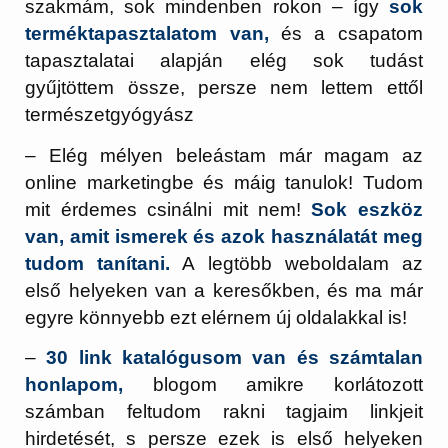
szakmám, sok mindenben rokon – így
sok
terméktapasztalatom van,
és a csapatom
tapasztalatai alapján elég sok tudást
gyűjtöttem össze, persze nem lettem ettől
természetgyógyász
– Elég mélyen beleástam már magam az
online marketingbe és máig tanulok! Tudom
mit érdemes csinálni mit nem!
Sok eszköz
van, amit ismerek és azok használatát meg
tudom tanítani.
A legtöbb weboldalam az
első helyeken van a keresőkben, és ma már
egyre könnyebb ezt elérnem új oldalakkal is!
–
30 link katalógusom van és számtalan
honlapom,
blogom amikre korlátozott
számban feltudom rakni tagjaim linkjeit
hirdetését, s persze ezek is első helyeken