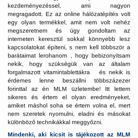
kezdeményezéssel, ami nagyon
megragadott. Ez az online hálózatépítés volt
egy olyan termékkel, amit nem volt nehéz
megszeretnem és úgy gondoltam az
interneten keresztül sokkal könnyebb lesz
kapcsolatokat építeni, s nem kell többször a
barátaimat lerohanom , hogy bebizonyítsam
nekik, hogy szükségük van az általam
forgalmazott vitamintablettákra és nekik is
érdemes lenne beszállni többszázezer
forinttal az én MLM üzletembe! Itt lettem
sikeres és értem el olyan eredményeket,
amiket máshol soha se értem volna el, mert
nem szeretek nyomulni, eladni és másokat
különböző technikákkal meggyőzni.
Mindenki, aki kicsit is tájékozott az MLM