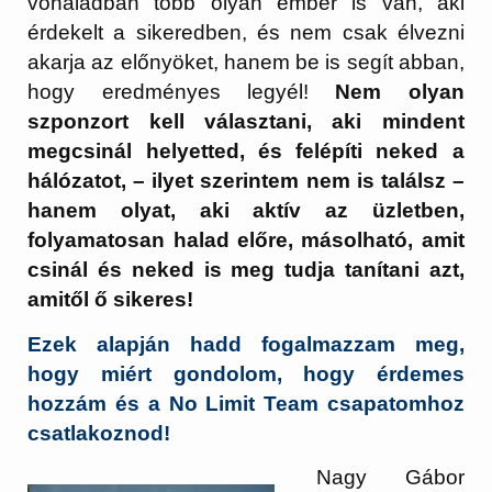
vonaladban több olyan ember is van, aki
érdekelt a sikeredben, és nem csak élvezni
akarja az előnyöket, hanem be is segít abban,
hogy eredményes legyél!
Nem olyan
szponzort kell választani, aki mindent
megcsinál helyetted, és felépíti neked a
hálózatot, – ilyet szerintem nem is találsz –
hanem olyat, aki aktív az üzletben,
folyamatosan halad előre, másolható, amit
csinál és neked is meg tudja tanítani azt,
amitől ő sikeres!
Ezek alapján hadd fogalmazzam meg,
hogy miért gondolom, hogy érdemes
hozzám és a No Limit Team csapatomhoz
csatlakoznod!
Nagy Gábor