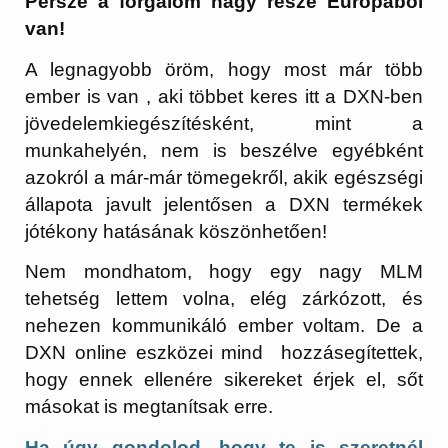
Persze a forgalom nagy része Európából
van!
A legnagyobb öröm, hogy most már több
ember is van , aki többet keres itt a DXN-ben
jövedelemkiegészítésként, mint a
munkahelyén, nem is beszélve egyébként
azokról a már-már tömegekről, akik egészségi
állapota javult jelentősen a DXN termékek
jótékony hatásának köszönhetően!
Nem mondhatom, hogy egy nagy MLM
tehetség lettem volna, elég zárkózott, és
nehezen kommunikáló ember voltam. De a
DXN online eszközei mind hozzásegítettek,
hogy ennek ellenére sikereket érjek el, sőt
másokat is megtanítsak erre.
Ha úgy gondolod, hogy te is szeretnél