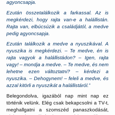
agyoncsapja.
Ezután összetalálkozik a farkassal. Az is
megkérdezi, hogy rajta van-e a halállistán.
Rajta van, elbúcsúzik a családjától, a medve
pedig agyoncsapja.
Ezután találkozik a medve a nyuszikával. A
nyuszika is megkérdezi. – Te medve, én is
rajta vagyok a halállistádon? – Igen, rajta
vagy! – mondja a medve. – Te medve, és nem
lehetne ezen változtatni? – kérdezi a
nyuszika. – Dehogynem! – feleli a medve, és
azzal kitörli a nyuszikát a halállistáról.”
Belegondolva, igazából nap mint nap ez
történik velünk. Elég csak bekapcsolni a TV-t,
meghallgatni a szomszéd panaszkodását,