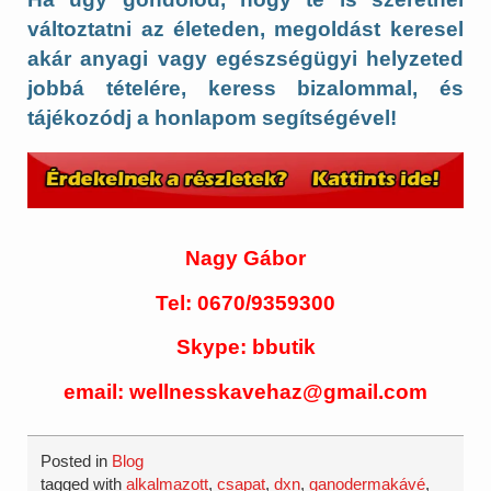
változtatni az életeden, megoldást keresel
akár anyagi vagy egészségügyi helyzeted
jobbá tételére, keress bizalommal, és
tájékozódj a honlapom segítségével!
Nagy Gábor
Tel: 0670/9359300
Skype: bbutik
email: wellnesskavehaz@gmail.com
Posted in
Blog
tagged with
alkalmazott
,
csapat
,
dxn
,
ganodermakávé
,