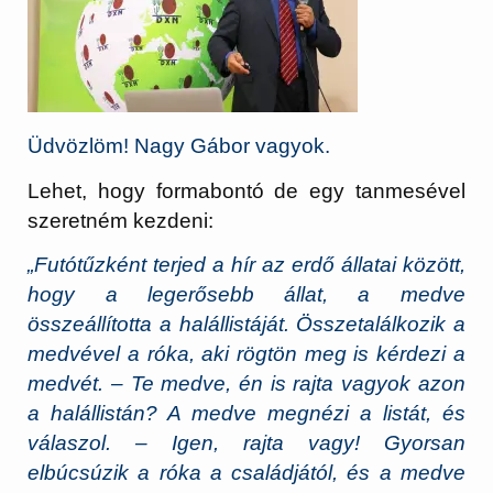
Üdvözlöm! Nagy Gábor vagyok.
Lehet, hogy formabontó de egy tanmesével
szeretném kezdeni:
„Futótűzként terjed a hír az erdő állatai között,
hogy a legerősebb állat, a medve
összeállította a halállistáját. Összetalálkozik a
medvével a róka, aki rögtön meg is kérdezi a
medvét. – Te medve, én is rajta vagyok azon
a halállistán? A medve megnézi a listát, és
válaszol. – Igen, rajta vagy! Gyorsan
elbúcsúzik a róka a családjától, és a medve