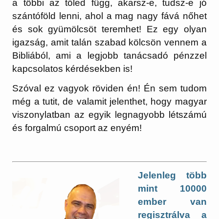
a többi az tőled függ, akarsz-e, tudsz-e jó
szántóföld lenni, ahol a mag nagy fává nőhet
és sok gyümölcsöt teremhet! Ez egy olyan
igazság, amit talán szabad kölcsön vennem a
Bibliából, ami a legjobb tanácsadó pénzzel
kapcsolatos kérdésekben is!
Szóval ez vagyok röviden én! Én sem tudom
még a tutit, de valamit jelenthet, hogy magyar
viszonylatban az egyik legnagyobb létszámú
és forgalmú csoport az enyém!
Jelenleg több
mint
10000
ember
van
regisztrálva a