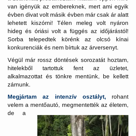
van igényük az embereknek, mert ami egyik
évben divat volt másik évben már csak ár alatt
lehetett kiszórni! Télen meleg volt nyáron
hideg és óriási volt a függés az időjárástól!
Sorba telepedtek körénk az olcsó kínai
konkurenciák és nem bírtuk az árversenyt.
Végül már rossz döntések sorozatát hoztam,
hitelekből tartottuk fent az üzletet,
alkalmazottat és tönkre mentünk, be kellett
zárnunk.
Megjártam az intenzív osztályt,
rohant
velem a mentőautó, megmentették az
életem,
de a