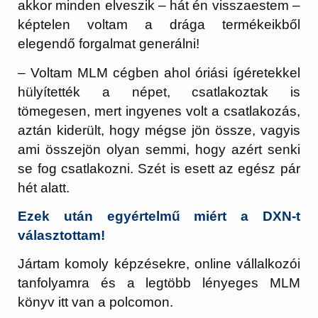
akkor minden elveszik – hát én visszaestem –
képtelen voltam a drága termékeikből
elegendő forgalmat generálni!
– Voltam MLM cégben ahol óriási ígéretekkel
hülyítették a népet, csatlakoztak is
tömegesen, mert ingyenes volt a csatlakozás,
aztán kiderült, hogy mégse jön össze, vagyis
ami összejön olyan semmi, hogy azért senki
se fog csatlakozni. Szét is esett az egész pár
hét alatt.
Ezek után egyértelmű miért a DXN-t
választottam!
Jártam komoly képzésekre, online vállalkozói
tanfolyamra és a legtöbb lényeges MLM
könyv itt van a polcomon.