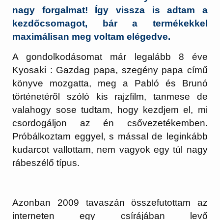
nagy forgalmat! Így vissza is adtam a
kezdőcsomagot, bár a termékekkel
maximálisan meg voltam elégedve.
A gondolkodásomat már legalább 8 éve
Kyosaki : Gazdag papa, szegény papa című
könyve mozgatta, meg a Pabló és Brunó
történetérõl szóló kis rajzfilm, tanmese de
valahogy sose tudtam, hogy kezdjem el, mi
csordogáljon az én csővezetékemben.
Próbálkoztam eggyel, s mással de leginkább
kudarcot vallottam, nem vagyok egy túl nagy
rábeszélő típus.
Azonban 2009 tavaszán összefutottam az
interneten egy csírájában levő