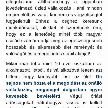
elfogulatlanul állíthatom,hogy a legjobban
jövedelmező üzleti vállalkozás , ami minden
ember előtt nyitva áll kor nem és végzettségtől
függetlenül! Ehhez a céghez keresünk
munkatársakat, akikkel el szeretnénk érni,
hogy ez a lehetőség minél több magyar
család számára adja meg az egészségesebb
hosszabb és sikeresebb élet reményét és
valóságát és a megélhetés stabil alapját!
Mikor már több mint 10 éve kiszálltam az
alkalmazotti létből, és vállalkozóvá lettem azt
hittem, hogy könnyebb lesz az élet.
De
sajnos nem hozta el a megoldást az önálló
vállalkozás, rengeteget dolgoztam egyre
kevesebb bevételért!
Végül óriási
adósságokat hátrahagyva vissza is kellett