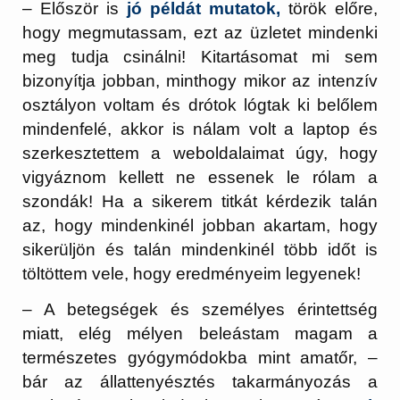
– Először is
jó példát mutatok,
török előre,
hogy megmutassam, ezt az üzletet mindenki
meg tudja csinálni! Kitartásomat mi sem
bizonyítja jobban, minthogy mikor az intenzív
osztályon voltam és drótok lógtak ki belőlem
mindenfelé, akkor is nálam volt a laptop és
szerkesztettem a weboldalaimat úgy, hogy
vigyáznom kellett ne essenek le rólam a
szondák! Ha a sikerem titkát kérdezik talán
az, hogy mindenkinél jobban akartam, hogy
sikerüljön és talán mindenkinél több időt is
töltöttem vele, hogy eredményeim legyenek!
– A betegségek és személyes érintettség
miatt, elég mélyen beleástam magam a
természetes gyógymódokba mint amatőr, –
bár az állattenyésztés takarmányozás a