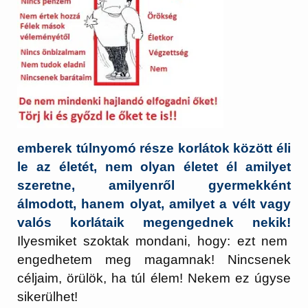
emberek túlnyomó része korlátok között éli
le az életét, nem olyan életet él amilyet
szeretne, amilyenről gyermekként
álmodott, hanem olyat, amilyet a vélt vagy
valós korlátaik megengednek nekik!
Ilyesmiket szoktak mondani, hogy: ezt nem
engedhetem meg magamnak! Nincsenek
céljaim, örülök, ha túl élem! Nekem ez úgyse
sikerülhet!