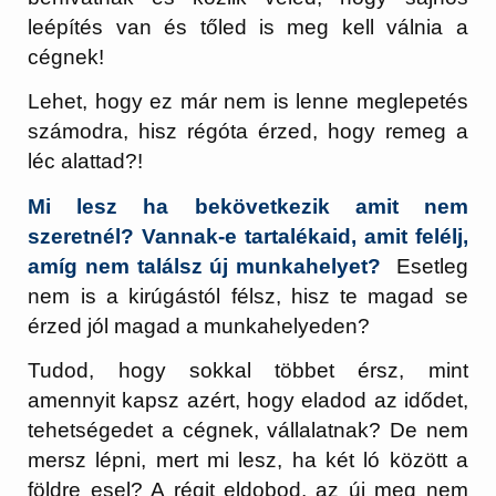
leépítés van és tőled is meg kell válnia a
cégnek!
Lehet, hogy ez már nem is lenne meglepetés
számodra, hisz régóta érzed, hogy remeg a
léc alattad?!
Mi lesz ha bekövetkezik amit nem
szeretnél? Vannak-e tartalékaid, amit felélj,
amíg nem találsz új munkahelyet?
Esetleg
nem is a kirúgástól félsz, hisz te magad se
érzed jól magad a munkahelyeden?
Tudod, hogy sokkal többet érsz, mint
amennyit kapsz azért, hogy eladod az idődet,
tehetségedet a cégnek, vállalatnak? De nem
mersz lépni, mert mi lesz, ha két ló között a
földre esel? A régit eldobod, az új meg nem