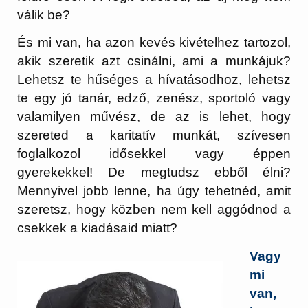
válik be?
És mi van, ha azon kevés kivételhez tartozol,
akik szeretik azt csinálni, ami a munkájuk?
Lehetsz te hűséges a hívatásodhoz, lehetsz
te egy jó tanár, edző, zenész, sportoló vagy
valamilyen művész, de az is lehet, hogy
szereted a karitatív munkát, szívesen
foglalkozol idősekkel vagy éppen
gyerekekkel! De megtudsz ebből élni?
Mennyivel jobb lenne, ha úgy tehetnéd, amit
szeretsz, hogy közben nem kell aggódnod a
csekkek a kiadásaid miatt?
Vagy
mi
van,