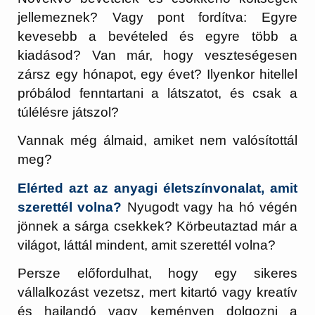
jellemeznek? Vagy pont fordítva: Egyre
kevesebb a bevételed és egyre több a
kiadásod? Van már, hogy veszteségesen
zársz egy hónapot, egy évet? Ilyenkor hitellel
próbálod fenntartani a látszatot, és csak a
túlélésre játszol?
Vannak még álmaid, amiket nem valósítottál
meg?
Elérted azt az anyagi életszínvonalat, amit
szerettél volna?
Nyugodt vagy ha hó végén
jönnek a sárga csekkek? Körbeutaztad már a
világot, láttál mindent, amit szerettél volna?
Persze előfordulhat, hogy egy sikeres
vállalkozást vezetsz, mert kitartó vagy kreatív
és hajlandó vagy keményen dolgozni a