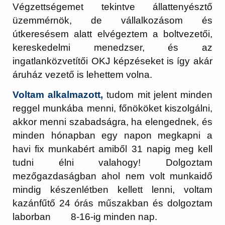
Végzettségemet tekintve állattenyésztő
üzemmérnök, de vállalkozásom és
útkeresésem alatt elvégeztem a boltvezetői,
kereskedelmi menedzser, és az
ingatlanközvetítői OKJ képzéseket is így akár
áruház vezető is lehettem volna.
Voltam alkalmazott,
tudom mit jelent minden
reggel munkába menni, főnököket kiszolgálni,
akkor menni szabadságra, ha elengednek, és
minden hónapban egy napon megkapni a
havi fix munkabért amiből 31 napig meg kell
tudni élni valahogy! Dolgoztam
mezőgazdaságban ahol nem volt munkaidő
mindig készenlétben kellett lenni, voltam
kazánfűtő 24 órás műszakban és dolgoztam
laborban 8-16-ig minden nap.