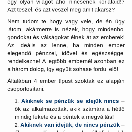
egy olyan világot ahol nincsenek korlátaid!?
Azt teszel, és azt veszel meg amit akarsz?
Nem tudom te hogy vagy vele, de én úgy
látom, akármerre is nézek, hogy mindenhol
gondokat és válságokat élnek át az emberek!
Az ideális az lenne, ha minden ember
elegendő pénzzel, idővel és egészséggel
rendelkezne! A legtöbb embernél azonban ez
a három dolog, így együtt sohase fordul elő!
Általában 4 ember típust szoktak ez alapján
csoportosítani.
Akiknek se pénzük se idejük nincs
–
ők az alkalmazottak, akik számára a hétfő
mindig fekete és a péntek a megváltás!
Akiknek van idejük, de nincs pénzük
–