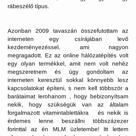
rábeszélő típus.
Azonban 2009 tavaszán összefutottam az
interneten egy csírájában levő
kezdeményezéssel, ami nagyon
megragadott. Ez az online hálózatépítés volt
egy olyan termékkel, amit nem volt nehéz
megszeretnem és úgy gondoltam az
interneten keresztül sokkal könnyebb lesz
kapcsolatokat építeni, s nem kell többször a
barátaimat lerohanom , hogy bebizonyítsam
nekik, hogy szükségük van az általam
forgalmazott vitamintablettákra és nekik is
érdemes lenne beszállni többszázezer
forinttal az én MLM üzletembe! Itt lettem