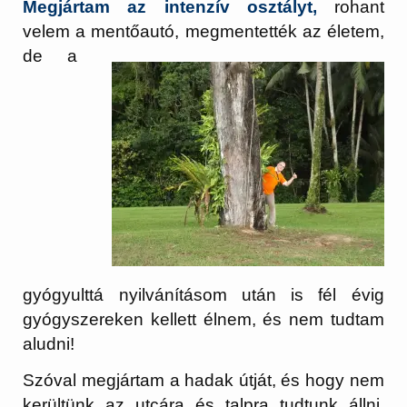
Megjártam az intenzív osztályt,
rohant
velem a mentőautó, megmentették az
életem,
de a
gyógyulttá nyilvánításom után is fél évig
gyógyszereken kellett élnem, és nem tudtam
aludni!
Szóval megjártam a hadak útját, és hogy nem
kerültünk az utcára és talpra tudtunk állni,