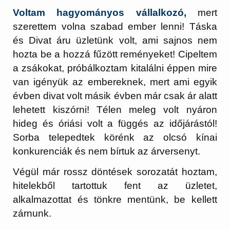
Voltam hagyományos vállalkozó,
mert
szerettem volna szabad ember lenni! Táska
és Divat áru üzletünk volt, ami sajnos nem
hozta be a hozzá fűzött reményeket! Cipeltem
a zsákokat, próbálkoztam kitalálni éppen mire
van igényük az embereknek, mert ami egyik
évben divat volt másik évben már csak ár alatt
lehetett kiszórni! Télen meleg volt nyáron
hideg és óriási volt a függés az időjárástól!
Sorba telepedtek körénk az olcsó kínai
konkurenciák és nem bírtuk az árversenyt.
Végül már rossz döntések sorozatát hoztam,
hitelekből tartottuk fent az üzletet,
alkalmazottat és tönkre mentünk, be kellett
zárnunk.