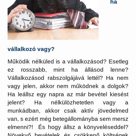
ha
vállalkozó vagy?
Működik nélküled is a vállalkozásod? Esetleg
ez rosszabb, mint ha állásod lenne?
Vállalkozásod rabszolgájává lettél? Ha nem
vagy jelen, akkor nem működnek a dolgok?
Ha leállsz egy napra az már bevétel kiesést
jelent? Ha nélkülözhetetlen vagy a
munkádban, akkor csak aktív jövedelmed
van, s ezért még betegállományba sem mersz
elmenni?! És hogy állsz a könyveléseddel?
Növekvő bevételek és csökkenő költségek