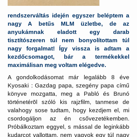
rendszerváltás idején egyszer beléptem a
nagy A betűs MLM üzletbe, de az
anyukámnak eladott egy darab
tisztítószeren túl nem bonyolítottam túl
nagy forgalmat! Így vissza is adtam a
kezdőcsomagot, bár a termékekkel
maximálisan meg voltam elégedve.
A gondolkodásomat már legalább 8 éve
Kyosaki : Gazdag papa, szegény papa című
könyve mozgatta, meg a Pabló és Brunó
történetérõl szóló kis rajzfilm, tanmese de
valahogy sose tudtam, hogy kezdjem el, mi
csordogáljon az én csővezetékemben.
Próbálkoztam eggyel, s mással de leginkább
kudarcot vallottam, nem vagyok egy túl nagy