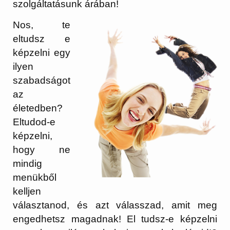
szolgáltatásunk árában!
Nos, te
eltudsz e
képzelni egy
ilyen
szabadságot
az
életedben?
Eltudod-e
képzelni,
hogy ne
mindig
menükből
kelljen
választanod, és azt válasszad, amit meg
engedhetsz magadnak! El tudsz-e képzelni