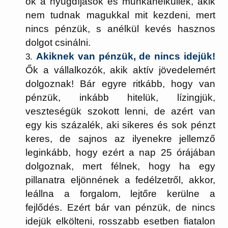
ők a nyugdíjasok és munkanélküliek, akik
nem tudnak magukkal mit kezdeni, mert
nincs pénzük, s anélkül kevés hasznos
dolgot csinálni.
Akiknek van pénzük, de nincs idejük!
Ők a vállalkozók, akik aktív jövedelemért
dolgoznak! Bár egyre ritkább, hogy van
pénzük, inkább hitelük, lízingjük,
veszteségük szokott lenni, de azért van
egy kis százalék, aki sikeres és sok pénzt
keres, de sajnos az ilyenekre jellemző
leginkább, hogy ezért a nap 25 órájában
dolgoznak, mert félnek, hogy ha egy
pillanatra eljönnének a fedélzetről, akkor,
leállna a forgalom, lejtőre kerülne a
fejlődés. Ezért bár van pénzük, de nincs
idejük elkölteni, rosszabb esetben fiatalon