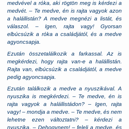
medvével a róka, aki rögtön meg is kérdezi a
medvét. – Te medve, én is rajta vagyok azon
a halállistán? A medve megnézi a listát, és
válaszol. – Igen, rajta vagy! Gyorsan
elbúcsúzik a róka a családjától, és a medve
agyoncsapja.
Ezután összetalálkozik a farkassal. Az is
megkérdezi, hogy rajta van-e a halállistán.
Rajta van, elbúcsúzik a családjától, a medve
pedig agyoncsapja.
Ezután találkozik a medve a nyuszikával. A
nyuszika is megkérdezi. – Te medve, én is
rajta vagyok a halállistádon? – Igen, rajta
vagy! – mondja a medve. – Te medve, és nem
lehetne ezen változtatni? – kérdezi a
nyuszika. – Dehogynem! – feleli a medve, és