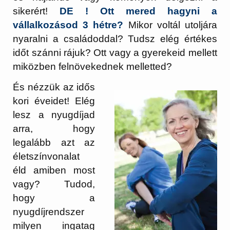
sikerért!
DE ! Ott mered hagyni a
vállalkozásod 3 hétre?
Mikor voltál utoljára
nyaralni a családoddal? Tudsz elég értékes
időt szánni rájuk? Ott vagy a gyerekeid mellett
miközben felnövekednek melletted?
És nézzük az idős
kori éveidet! Elég
lesz a nyugdíjad
arra, hogy
legalább azt az
életszínvonalat
éld amiben most
vagy? Tudod,
hogy a
nyugdíjrendszer
milyen ingatag