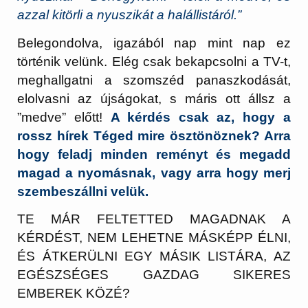
azzal kitörli a nyuszikát a halállistáról.”
Belegondolva, igazából nap mint nap ez
történik velünk. Elég csak bekapcsolni a TV-t,
meghallgatni a szomszéd panaszkodását,
elolvasni az újságokat, s máris ott állsz a
”medve” előtt!
A kérdés csak az, hogy a
rossz hírek Téged mire ösztönöznek? Arra
hogy feladj minden reményt és megadd
magad a nyomásnak, vagy arra hogy merj
szembeszállni velük.
TE MÁR FELTETTED MAGADNAK A
KÉRDÉST, NEM LEHETNE MÁSKÉPP ÉLNI,
ÉS ÁTKERÜLNI EGY MÁSIK LISTÁRA, AZ
EGÉSZSÉGES GAZDAG SIKERES
EMBEREK KÖZÉ?