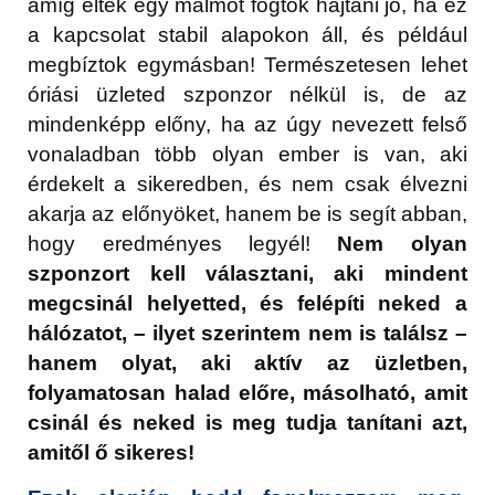
amíg éltek egy malmot fogtok hajtani jó, ha ez
a kapcsolat stabil alapokon áll, és például
megbíztok egymásban! Természetesen lehet
óriási üzleted szponzor nélkül is, de az
mindenképp előny, ha az úgy nevezett felső
vonaladban több olyan ember is van, aki
érdekelt a sikeredben, és nem csak élvezni
akarja az előnyöket, hanem be is segít abban,
hogy eredményes legyél!
Nem olyan
szponzort kell választani, aki mindent
megcsinál helyetted, és felépíti neked a
hálózatot, – ilyet szerintem nem is találsz –
hanem olyat, aki aktív az üzletben,
folyamatosan halad előre, másolható, amit
csinál és neked is meg tudja tanítani azt,
amitől ő sikeres!