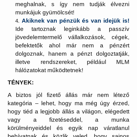
meghalnak, s így nem tudják élvezni
munkájuk gyümölcsét!
Akiknek van pénzük és van idejük is!
Ide tartoznak leginkább a passzív
jövedelemtermelő vállalkozások, cégek,
befektetők ahol már nem a pénzért
dolgoznak, hanem a pénzt dolgoztatják,
illetve rendszereket, például MLM
hálózatokat működtetnek!
TÉNYEK:
A biztos jól fizető állás már nem létező
kategória – lehet, hogy ma még úgy érzed,
hogy tiéd a legjobb állás a világon, elégedett
vagy a fizetéseddel, a munka
körülményeiddel és egyik nap váratlanul
behívatnak és közlik veled, hogy sajnos