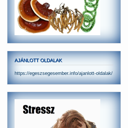
AJÁNLOTT OLDALAK
https://egeszsegesember.info/ajanlott-oldalak/