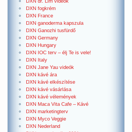
DXN dr. Lim videók
DXN fogkrém
DXN France
DXN ganoderma kapszula
DXN Ganozhi tusfürdő
DXN Germany
DXN Hungary
DXN IOC terv – élj Te is vele!
DXN Italy
DXN Jane Yau videók
DXN kávé ára
DXN kávé elkészítése
DXN kávé vásárlása
DXN kávé vélemények
DXN Maca Vita Cafe – Kávé
DXN marketingterv
DXN Myco Veggie
DXN Nederland