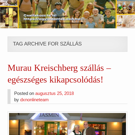
TAG ARCHIVE FOR SZÁLLÁS
Murau Kreischberg szállás –
egészséges kikapcsolódás!
Posted on
augusztus 25, 2018
by
dxnonlineteam