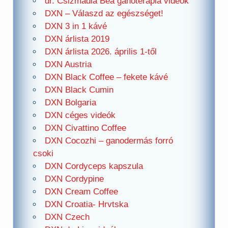
dr. Csizmadia Bea ganoterápia videók
DXN – Válaszd az egészséget!
DXN 3 in 1 kávé
DXN árlista 2019
DXN árlista 2026. április 1-től
DXN Austria
DXN Black Coffee – fekete kávé
DXN Black Cumin
DXN Bolgaria
DXN céges videók
DXN Civattino Coffee
DXN Cocozhi – ganodermás forró
csoki
DXN Cordyceps kapszula
DXN Cordypine
DXN Cream Coffee
DXN Croatia- Hrvtska
DXN Czech