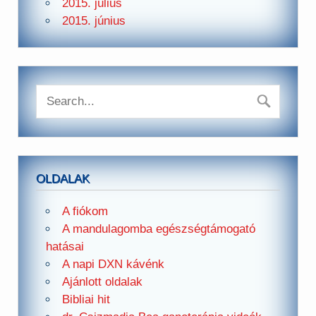
2015. július
2015. június
OLDALAK
A fiókom
A mandulagomba egészségtámogató
hatásai
A napi DXN kávénk
Ajánlott oldalak
Bibliai hit