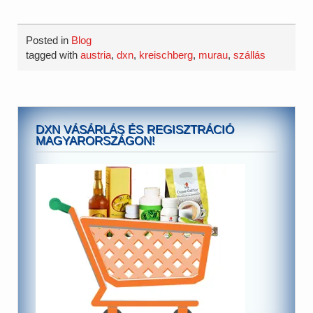
Posted in
Blog
tagged with
austria
,
dxn
,
kreischberg
,
murau
,
szállás
DXN VÁSÁRLÁS ÉS REGISZTRÁCIÓ
MAGYARORSZÁGON!