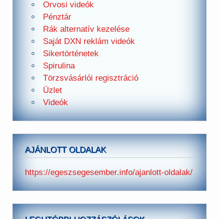
Orvosi videók
Pénztár
Rák alternatív kezelése
Saját DXN reklám videók
Sikertörténetek
Spirulina
Törzsvásárlói regisztráció
Üzlet
Videók
AJÁNLOTT OLDALAK
https://egeszsegesember.info/ajanlott-oldalak/