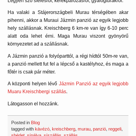
Legyen szó síelésről, kerékpározásról, gyalogtúrákról.
Ha valaki a Stájerországbeli Murau térségében akar
pihenni, akkor a Muraui Jázmin panzió az egyik legjobb
hely szállásnak. Kreischberg 6 km-re van így 6-10 perc
alatt oda lehet érni. Maga Murau viszont gyönyörű
környezetet ad a szállásnak.
A Jázmin panzió a folyóparttól, a régi hídtól 50m-re van,
a panzió mellett fut fel a lépcső a kastélyhoz, és maga a
főtér is csak pár méter.
A központi helyen lévő
Jázmin Panzió az egyik legjobb
Muaru Kreischbergi szállás
.
Látogasson el hozzánk.
Posted in
Blog
tagged with
kávézó
,
kreischberg
,
murau
,
panzió
,
reggeli
,
sbérlet
,
sípálya
,
síszállás
,
szállás