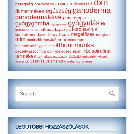
dxn
betegség
cordyceps
depresszió
COVID-19
ganoderma
egészség
dxntermékek
ganodermakávé
ganoterápia
gyógyulás
gyógygomba
hit
gyógyszer
koronavírus
kapszula
immunerősítés
influenza
megelőzés
kávé
könyv
lingzhi
kozmetikumok
mengkudu
mlm
noni
morinzhi
motiváció
online munka
otthoni munka
oroszlánsörénygomba
spirulina
rák
reishi
pecsétviaszgomba
pánikbetegség
termékek
terméktapasztalatok
táplálékkiegészítők
videók
vásárlás
vélemények
vitaminok
webshop
átverés
LEGUTÓBBI HOZZÁSZÓLÁSOK