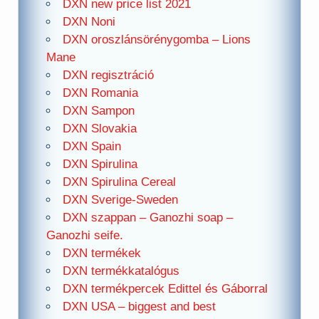
DXN new price list 2021
DXN Noni
DXN oroszlánsörénygomba – Lions
Mane
DXN regisztráció
DXN Romania
DXN Sampon
DXN Slovakia
DXN Spain
DXN Spirulina
DXN Spirulina Cereal
DXN Sverige-Sweden
DXN szappan – Ganozhi soap –
Ganozhi seife.
DXN termékek
DXN termékkatalógus
DXN termékpercek Edittel és Gáborral
DXN USA – biggest and best