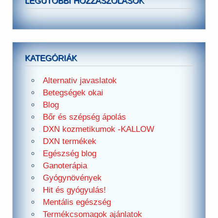
LEGUTÓBBI HOZZÁSZÓLÁSOK
KATEGÓRIÁK
Alternativ javaslatok
Betegségek okai
Blog
Bőr és szépség ápolás
DXN kozmetikumok -KALLOW
DXN termékek
Egészség blog
Ganoterápia
Gyógynövények
Hit és gyógyulás!
Mentális egészség
Termékcsomagok ajánlatok