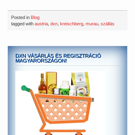
Posted in
Blog
tagged with
austria
,
dxn
,
kreischberg
,
murau
,
szállás
DXN VÁSÁRLÁS ÉS REGISZTRÁCIÓ
MAGYARORSZÁGON!