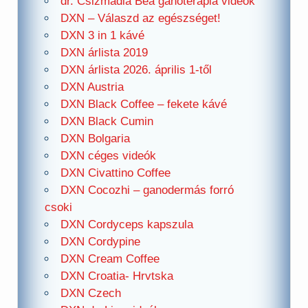
dr. Csizmadia Bea ganoterápia videók
DXN – Válaszd az egészséget!
DXN 3 in 1 kávé
DXN árlista 2019
DXN árlista 2026. április 1-től
DXN Austria
DXN Black Coffee – fekete kávé
DXN Black Cumin
DXN Bolgaria
DXN céges videók
DXN Civattino Coffee
DXN Cocozhi – ganodermás forró
csoki
DXN Cordyceps kapszula
DXN Cordypine
DXN Cream Coffee
DXN Croatia- Hrvtska
DXN Czech