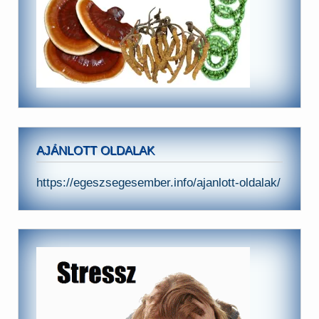
AJÁNLOTT OLDALAK
https://egeszsegesember.info/ajanlott-oldalak/