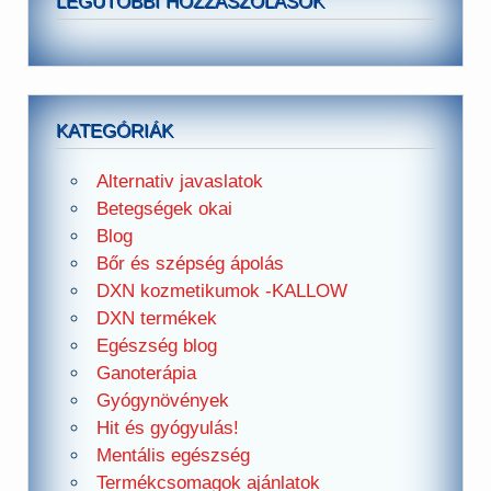
LEGUTÓBBI HOZZÁSZÓLÁSOK
KATEGÓRIÁK
Alternativ javaslatok
Betegségek okai
Blog
Bőr és szépség ápolás
DXN kozmetikumok -KALLOW
DXN termékek
Egészség blog
Ganoterápia
Gyógynövények
Hit és gyógyulás!
Mentális egészség
Termékcsomagok ajánlatok