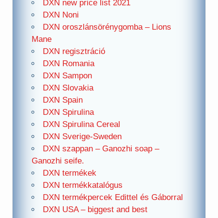
DXN new price list 2021
DXN Noni
DXN oroszlánsörénygomba – Lions
Mane
DXN regisztráció
DXN Romania
DXN Sampon
DXN Slovakia
DXN Spain
DXN Spirulina
DXN Spirulina Cereal
DXN Sverige-Sweden
DXN szappan – Ganozhi soap –
Ganozhi seife.
DXN termékek
DXN termékkatalógus
DXN termékpercek Edittel és Gáborral
DXN USA – biggest and best