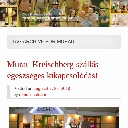
TAG ARCHIVE FOR MURAU
Murau Kreischberg szállás –
egészséges kikapcsolódás!
Posted on
augusztus 25, 2018
by
dxnonlineteam