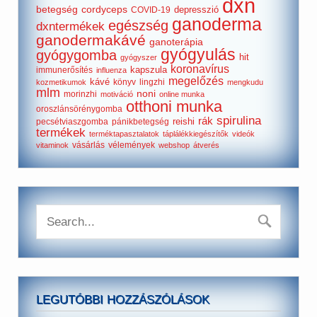
dxn
betegség
cordyceps
depresszió
COVID-19
ganoderma
egészség
dxntermékek
ganodermakávé
ganoterápia
gyógyulás
gyógygomba
hit
gyógyszer
koronavírus
kapszula
immunerősítés
influenza
megelőzés
kávé
könyv
lingzhi
kozmetikumok
mengkudu
mlm
noni
morinzhi
motiváció
online munka
otthoni munka
oroszlánsörénygomba
spirulina
rák
reishi
pecsétviaszgomba
pánikbetegség
termékek
terméktapasztalatok
táplálékkiegészítők
videók
vásárlás
vélemények
vitaminok
webshop
átverés
LEGUTÓBBI HOZZÁSZÓLÁSOK