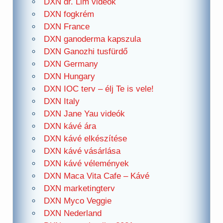
DXN dr. Lim videók
DXN fogkrém
DXN France
DXN ganoderma kapszula
DXN Ganozhi tusfürdő
DXN Germany
DXN Hungary
DXN IOC terv – élj Te is vele!
DXN Italy
DXN Jane Yau videók
DXN kávé ára
DXN kávé elkészítése
DXN kávé vásárlása
DXN kávé vélemények
DXN Maca Vita Cafe – Kávé
DXN marketingterv
DXN Myco Veggie
DXN Nederland