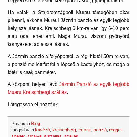
Legyen szó síelésről, kerékpározásról, gyalogtúrákról.
Ha valaki a Stájerországbeli Murau térségében akar
pihenni, akkor a Muraui Jázmin panzió az egyik legjobb
hely szállásnak. Kreischberg 6 km-re van így 6-10 perc
alatt oda lehet érni. Maga Murau viszont gyönyörű
környezetet ad a szállásnak.
A Jázmin panzió a folyóparttól, a régi hídtól 50m-re van,
a panzió mellett fut fel a lépcső a kastélyhoz, és maga a
főtér is csak pár méter.
A központi helyen lévő
Jázmin Panzió az egyik legjobb
Muaru Kreischbergi szállás
.
Látogasson el hozzánk.
Posted in
Blog
tagged with
kávézó
,
kreischberg
,
murau
,
panzió
,
reggeli
,
sbérlet
,
sípálya
,
síszállás
,
szállás