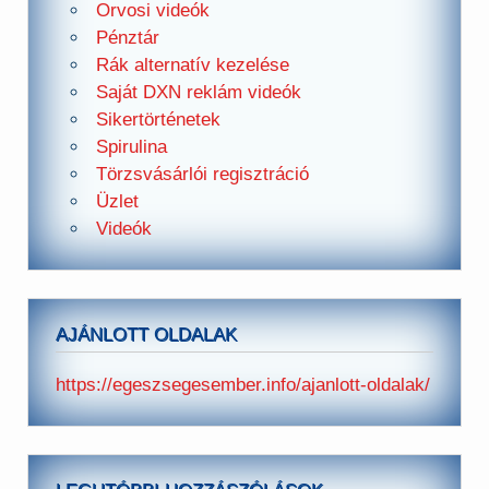
Orvosi videók
Pénztár
Rák alternatív kezelése
Saját DXN reklám videók
Sikertörténetek
Spirulina
Törzsvásárlói regisztráció
Üzlet
Videók
AJÁNLOTT OLDALAK
https://egeszsegesember.info/ajanlott-oldalak/