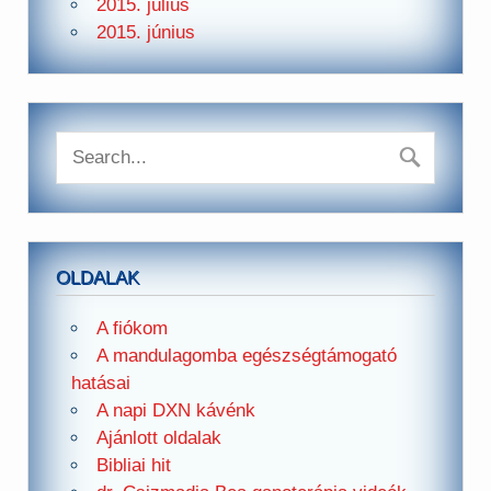
2015. július
2015. június
OLDALAK
A fiókom
A mandulagomba egészségtámogató
hatásai
A napi DXN kávénk
Ajánlott oldalak
Bibliai hit