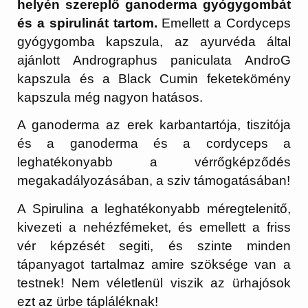
helyén szereplő ganoderma gyógygombát
és a spirulinát tartom.
Emellett a Cordyceps
gyógygomba kapszula, az ayurvéda által
ajánlott Andrographus paniculata AndroG
kapszula és a Black Cumin feketekömény
kapszula még nagyon hatásos.
A ganoderma az erek karbantartója, tiszitója
és a ganoderma és a cordyceps a
leghatékonyabb a vérrőgképződés
megakadályozásában, a sziv támogatásában!
A Spirulina a leghatékonyabb méregtelenitő,
kivezeti a nehézfémeket, és emellett a friss
vér képzését segiti, és szinte minden
tápanyagot tartalmaz amire szöksége van a
testnek! Nem véletlenül viszik az ürhajósok
ezt az ürbe tápláléknak!