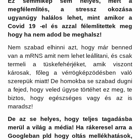
Ez semmikép sem helyes, mert a
megfélemlités, a stressz okozása
ugyanúgy halálos lehet, mint amikor a
Covid 19 -el és azzal félemlitettek meg
hogy ha nem adod be meghalsz!
Nem szabad elhinni azt, hogy már benned
van a mRNS amit nem lehet leállitani, és csak
termeli a tüskefehérjéket, amik viszont
károsak, főleg a vérrögképzödésben való
szerepük miatt! De homokba se szabad dugni
a fejed, hogy veled úgyse törtéhet ez meg, te
biztos, hogy egészséges vagy és az is
maradsz!
De az se helyes, hogy teljes tagadásba
merül a világ a média! Ha rákeresel arra a
Googleban pld hogy oltás mellékhatások,