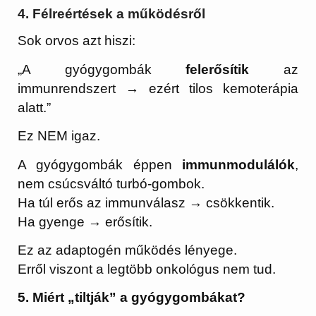
4. Félreértések a működésről
Sok orvos azt hiszi:
„A gyógygombák
felerősítik
az
immunrendszert → ezért tilos kemoterápia
alatt.”
Ez NEM igaz.
A gyógygombák éppen
immunmodulálók
,
nem csúcsváltó turbó-gombok.
Ha túl erős az immunválasz → csökkentik.
Ha gyenge → erősítik.
Ez az adaptogén működés lényege.
Erről viszont a legtöbb onkológus nem tud.
5. Miért „tiltják” a gyógygombákat?