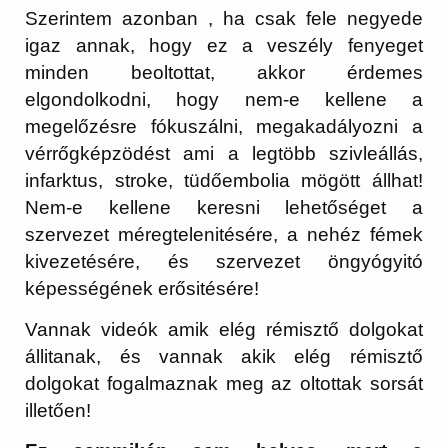
Szerintem azonban , ha csak fele negyede
igaz annak, hogy ez a veszély fenyeget
minden beoltottat, akkor érdemes
elgondolkodni, hogy nem-e kellene a
megelőzésre fókuszálni, megakadályozni a
vérrőgképzödést ami a legtöbb szivleállás,
infarktus, stroke, tüdőembolia mögött állhat!
Nem-e kellene keresni lehetőséget a
szervezet méregtelenitésére, a nehéz fémek
kivezetésére, és szervezet öngyógyitó
képességének erősitésére!
Vannak videók amik elég rémisztő dolgokat
állitanak, és vannak akik elég rémisztő
dolgokat fogalmaznak meg az oltottak sorsát
illetően!