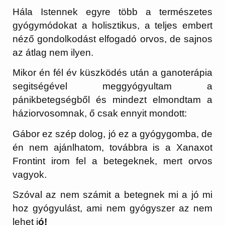
Hála Istennek egyre több a természetes
gyógymódokat a holisztikus, a teljes embert
néző gondolkodást elfogadó orvos, de sajnos
az átlag nem ilyen.
Mikor én fél év küszködés után a ganoterápia
segitségével meggyógyultam a
pánikbetegségből és mindezt elmondtam a
háziorvosomnak, ő csak ennyit mondott:
Gábor ez szép dolog, jó ez a gyógygomba, de
én nem ajánlhatom, továbbra is a Xanaxot
Frontint irom fel a betegeknek, mert orvos
vagyok.
Szóval az nem számit a betegnek mi a jó mi
hoz gyógyulást, ami nem gyógyszer az nem
lehet j
ó!