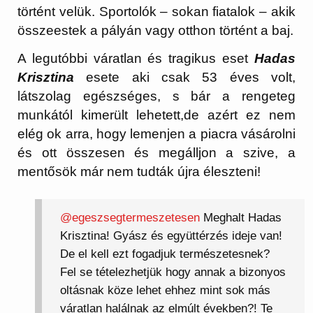
történt velük. Sportolók – sokan fiatalok – akik
összeestek a pályán vagy otthon történt a baj.
A legutóbbi váratlan és tragikus eset
Hadas
Krisztina
esete aki csak 53 éves volt,
látszolag egészséges, s bár a rengeteg
munkától kimerült lehetett,de azért ez nem
elég ok arra, hogy lemenjen a piacra vásárolni
és ott összesen és megálljon a szive, a
mentősök már nem tudták újra éleszteni!
@egeszsegtermeszetesen
Meghalt Hadas
Krisztina! Gyász és együttérzés ideje van!
De el kell ezt fogadjuk természetesnek?
Fel se tételezhetjük hogy annak a bizonyos
oltásnak köze lehet ehhez mint sok más
váratlan halálnak az elmúlt években?! Te