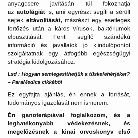
anyagcsere javításán túl fokozhatja
az
autofágiát
is, ami egyrészt segíti a sérült
sejtek
eltávolítását,
másrészt egy esetleges
fertőzés után a káros vírusok, baktériumok
elpusztítását. Fenti segítő szándékú
információ és javallatok jó kiindulópontot
szolgáltatnak egy átfogóbb egészségügyi
stratégia kidolgozásához.
Lsd : Hogyan semlegesíthetjük a tüskefehérjéket?
– ParaMedica cikkéből
Ez egyfajta ajánlás, én ennek a forrását,
tudományos igazolását nem ismerem.
Én ganoterápiával foglalkozom, és a
leghatékonyabb védekezésnek, és
megelőzésnek a kinai orvoskönyv első