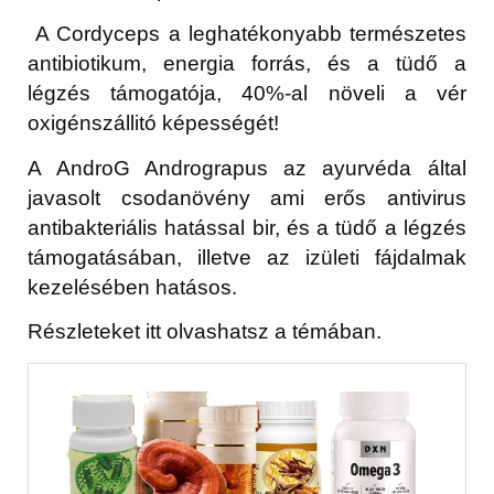
A Cordyceps a leghatékonyabb természetes
antibiotikum, energia forrás, és a tüdő a
légzés támogatója, 40%-al növeli a vér
oxigénszállitó képességét!
A AndroG Andrograpus az ayurvéda által
javasolt csodanövény ami erős antivirus
antibakteriális hatással bir, és a tüdő a légzés
támogatásában, illetve az izületi fájdalmak
kezelésében hatásos.
Részleteket itt olvashatsz a témában.