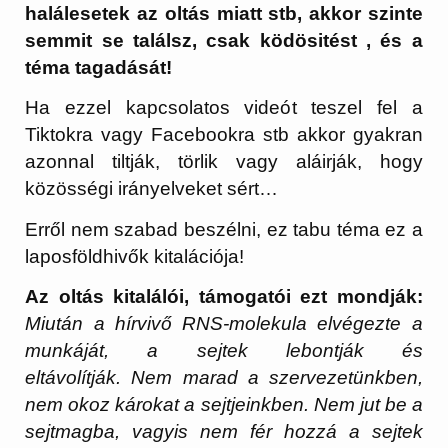
halálesetek az oltás miatt stb, akkor szinte
semmit se találsz, csak ködösitést , és a
téma tagadását!
Ha ezzel kapcsolatos videót teszel fel a
Tiktokra vagy Facebookra stb akkor gyakran
azonnal tiltják, törlik vagy aláirják, hogy
közösségi irányelveket sért…
Erről nem szabad beszélni, ez tabu téma ez a
laposföldhivők kitalációja!
Az oltás kitalálói, támogatói ezt mondják:
Miután a hírvivő RNS-molekula elvégezte a
munkáját, a sejtek lebontják és
eltávolítják.
Nem marad a szervezetünkben,
nem okoz károkat a sejtjeinkben.
Nem jut be a
sejtmagba, vagyis nem fér hozzá a sejtek