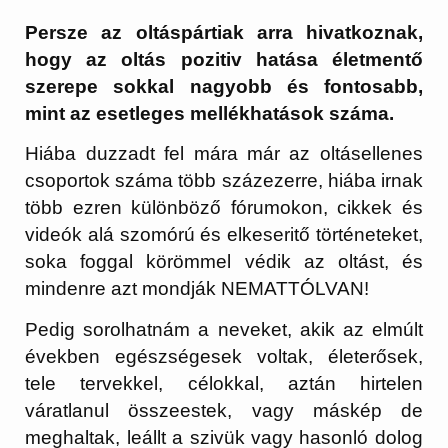
Persze az oltáspártiak arra hivatkoznak,
hogy az oltás pozitiv hatása életmentő
szerepe sokkal nagyobb és fontosabb,
mint az esetleges mellékhatások száma.
Hiába duzzadt fel mára már az oltásellenes
csoportok száma több százezerre, hiába irnak
több ezren különböző fórumokon, cikkek és
videók alá szomórú és elkeseritő történeteket,
soka foggal körömmel védik az oltást, és
mindenre azt mondják NEMATTÓLVAN!
Pedig sorolhatnám a neveket, akik az elmúlt
években egészségesek voltak, életerősek,
tele tervekkel, célokkal, aztán hirtelen
váratlanul összeestek, vagy máskép de
meghaltak, leállt a szivük vagy hasonló dolog