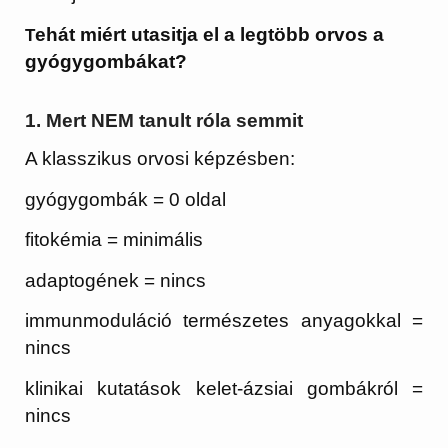
ehát miért utasitja el a legtöbb orvos a
T
gyógygombákat?
1. Mert NEM tanult róla semmit
A klasszikus orvosi képzésben:
gyógygombák = 0 oldal
fitokémia = minimális
adaptogének = nincs
immunmoduláció természetes anyagokkal =
nincs
klinikai kutatások kelet-ázsiai gombákról =
nincs