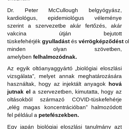
Dr. Peter McCullough belgyógyász,
kardiológus, epidemiológus véleménye
szerint a szervezetbe akár fertőzés, akár
vakcina útján bejutott
tüskefehérjék
gyulladást
és
vérrögképződést
o
minden olyan szövetben,
amelyben
felhalmozódnak.
Az egyik oltóanyaggyártó „biológiai eloszlási
vizsgálata”, melyet annak meghatározására
használtak, hogy az injektált anyagok
hová
jutnak el
a szervezetben, kimutatta, hogy az
oltásokból származó COVID-tüskefehérje
„elég magas koncentrációban” halmozódott
fel például a
petefészekben.
Egy japán biológiai eloszlási tanulmány azt