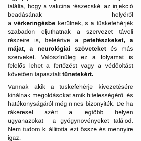
találta, hogy a vakcina részecskéi az injekció
beadásának helyéről
a
vérkeringésbe
kerülnek, s a tüskefehérjék
szabadon eljuthatnak a szervezet távoli
részeire is, beleértve a
petefészkeket, a
májat, a neurológiai szöveteket
és más
szerveket. Valószínűleg ez a folyamat is
felelős lehet a fertőzést vagy a védőoltást
követően tapasztalt
tünetekért.
Vannak akik a tüskefehérje kivezetésére
kinálnak megoldásokat amik hitelességéről és
hatékonyságáról még nincs bizonyiték. De ha
rákeresel azért a legtöbb helyen
ugyanazokat a gyógynövényeket találod.
Nem tudom ki állitotta ezt össze és mennyire
igaz.