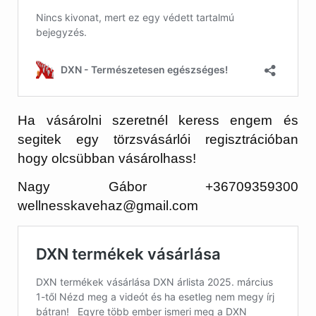
Ha vásárolni szeretnél keress engem és
segitek egy törzsvásárlói regisztrációban
hogy olcsübban vásárolhass!
Nagy Gábor +36709359300
wellnesskavehaz@gmail.com