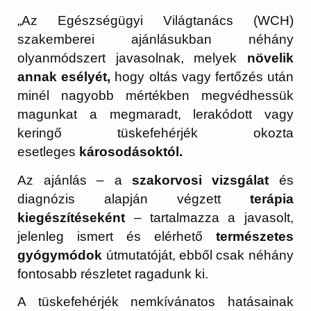
„Az Egészségügyi Világtanács (WCH)
szakemberei ajánlásukban néhány
olyanmódszert javasolnak, melyek
növelik
annak esélyét,
hogy oltás vagy fertőzés után
minél nagyobb mértékben megvédhessük
magunkat a megmaradt, lerakódott vagy
keringő tüskefehérjék okozta
esetleges
károsodásoktól.
Az ajánlás – a
szakorvosi vizsgálat
és
diagnózis alapján végzett
terápia
kiegészítéseként
– tartalmazza a javasolt,
jelenleg ismert és elérhető
természetes
gyógymódok
útmutatóját, ebből csak néhány
fontosabb részletet ragadunk ki.
A tüskefehérjék nemkívánatos hatásainak