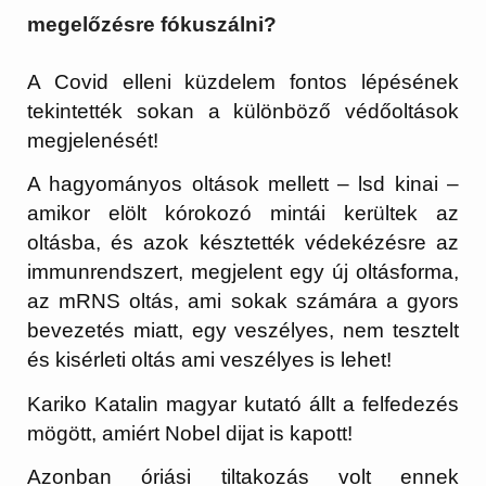
megelőzésre fókuszálni?
A Covid elleni küzdelem fontos lépésének
tekintették sokan a különböző védőoltások
megjelenését!
A hagyományos oltások mellett – lsd kinai –
amikor elölt kórokozó mintái kerültek az
oltásba, és azok késztették védekézésre az
immunrendszert, megjelent egy új oltásforma,
az mRNS oltás, ami sokak számára a gyors
bevezetés miatt, egy veszélyes, nem tesztelt
és kisérleti oltás ami veszélyes is lehet!
Kariko Katalin magyar kutató állt a felfedezés
mögött, amiért Nobel dijat is kapott!
Azonban óriási tiltakozás volt ennek