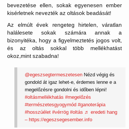
bevezetése ellen, sokak egyenesen ember
kisérletnek nevezték az oltások beadását!
Az elmúlt évek rengeteg hirtelen, váratlan
halálesete sokak számára annak a
bizonyitéka, hogy a figyelmeztetés jogos volt,
és az oltás sokkal több mellékhatást
okoz,mint szabadna!
@egeszsegtermeszetesen
Nézd végig és
gondold át igaz lehet-e, érdemes lenne e a
megelőzésre gondolni és időben lépni!
#oltásmellékhatás
#megelőzés
#természetesgyogymód
#ganoterápia
#hosszúélet
#vérrög
#oltás
♬ eredeti hang
– https://egeszsegesember.info