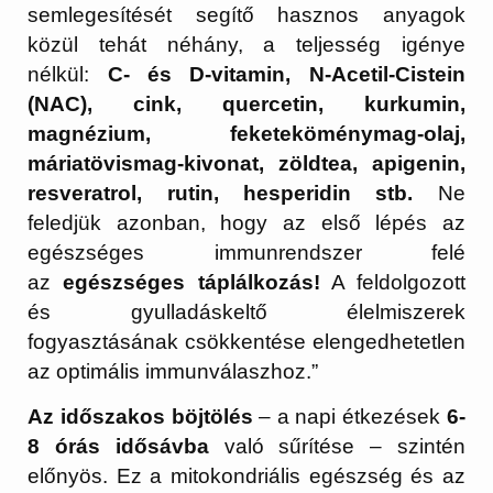
semlegesítését segítő hasznos anyagok
közül tehát néhány, a teljesség igénye
nélkül:
C- és D-vitamin, N-Acetil-Cistein
(NAC), cink, quercetin, kurkumin,
magnézium, feketeköménymag-olaj,
máriatövismag-kivonat, zöldtea, apigenin,
resveratrol, rutin, hesperidin stb.
Ne
feledjük azonban, hogy az első lépés az
egészséges immunrendszer felé
az
egészséges táplálkozás!
A feldolgozott
és gyulladáskeltő élelmiszerek
fogyasztásának csökkentése elengedhetetlen
az optimális immunválaszhoz.”
Az időszakos böjtölés
– a napi étkezések
6-
8 órás idősávba
való sűrítése – szintén
előnyös. Ez a mitokondriális egészség és az