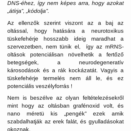
DNS-éhez, így nem képes arra, hogy azokat
„átírja”, „kódolja”.
Az ellenzők szerint viszont az a baj az
oltással, hogy hatására a neurotoxikus
tüskefehérje hosszabb ideig maradhat a
szervezetben, nem tünik el, így az mRNS-
oltások potenciálisan növelhetik a fertőző
betegségek, a neurodegeneratív
károsodások és a rák kockázatát. Vagyis a
tüskefehérje termelés nem áll le, és ez
potenciális veszélyforrás !
Nem is beszélve az olyan feltételezésekről
mint hogy az oltásban grafénoxid volt, és
nano méretü kis „pengék” ezek amik
szabdalhatják az erek falát, és gyulladásokat
okoznak.