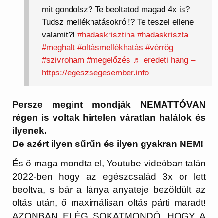
mit gondolsz? Te beoltatod magad 4x is?
Tudsz mellékhatásokról!? Te teszel ellene
valamit?!
#hadaskrisztina
#hadaskriszta
#meghalt
#oltásmellékhatás
#vérrög
#szivroham
#megelőzés
♬ eredeti hang –
https://egeszsegesember.info
Persze megint mondják NEMATTÓVAN
régen is voltak hirtelen váratlan halálok és
ilyenek.
De azért ilyen sűrűn és ilyen gyakran NEM!
És ő maga mondta el, Youtube videóban talán
2022-ben hogy az egészcsalád 3x or lett
beoltva, s bár a lánya anyateje bezöldült az
oltás után, ő maximálisan oltás párti maradt!
AZONBAN ELÉG SOKATMONDÓ, HOGY A