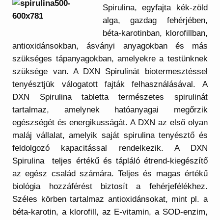
Spirulina, egyfajta kék-zöld
alga, gazdag fehérjében,
béta-karotinban, klorofillban,
antioxidánsokban, ásványi anyagokban és más
szükséges tápanyagokban, amelyekre a testünknek
szüksége van. A DXN Spirulinát biotermesztéssel
tenyésztjük válogatott fajták felhasználásával. A
DXN Spirulina tabletta természetes spirulinát
tartalmaz, amelynek hatóanyagai megőrzik
egészségét és energikusságát. A DXN az első olyan
maláj vállalat, amelyik saját spirulina tenyésztő és
feldolgozó kapacitással rendelkezik. A DXN
Spirulina teljes értékű és tápláló étrend-kiegészítő
az egész család számára. Teljes és magas értékű
biológia hozzáférést biztosít a fehérjefélékhez.
Széles körben tartalmaz antioxidánsokat, mint pl. a
béta-karotin, a klorofill, az E-vitamin, a SOD-enzim,