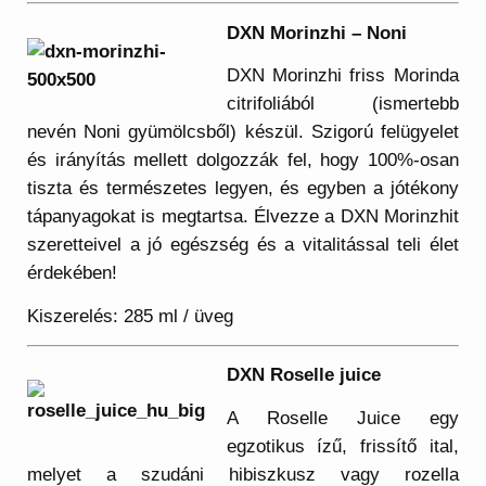
DXN Morinzhi – Noni
DXN Morinzhi friss Morinda
citrifoliából (ismertebb
nevén Noni gyümölcsből) készül. Szigorú felügyelet
és irányítás mellett dolgozzák fel, hogy 100%-osan
tiszta és természetes legyen, és egyben a jótékony
tápanyagokat is megtartsa. Élvezze a DXN Morinzhit
szeretteivel a jó egészség és a vitalitással teli élet
érdekében!
Kiszerelés: 285 ml / üveg
DXN Roselle juice
A Roselle Juice egy
egzotikus ízű, frissítő ital,
melyet a szudáni hibiszkusz vagy rozella