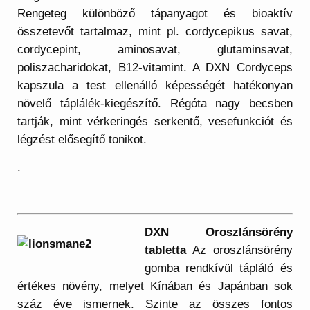
Rengeteg különböző tápanyagot és bioaktív
összetevőt tartalmaz, mint pl. cordycepikus savat,
cordycepint, aminosavat, glutaminsavat,
poliszacharidokat, B12-vitamint. A DXN Cordyceps
kapszula a test ellenálló képességét hatékonyan
növelő táplálék-kiegészítő. Régóta nagy becsben
tartják, mint vérkeringés serkentő, vesefunkciót és
légzést elősegítő tonikot.
.
DXN Oroszlánsörény
tabletta
Az oroszlánsörény
gomba rendkívül tápláló és
értékes növény, melyet Kínában és Japánban sok
száz éve ismernek. Szinte az összes fontos