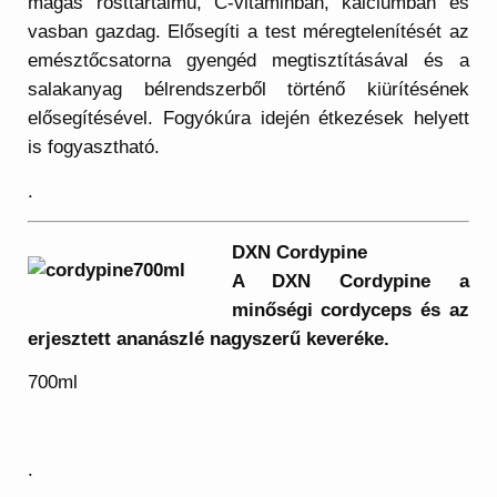
magas rosttartalmú, C-vitaminban, kalciumban és
vasban gazdag. Elősegíti a test méregtelenítését az
emésztőcsatorna gyengéd megtisztításával és a
salakanyag bélrendszerből történő kiürítésének
elősegítésével. Fogyókúra idején étkezések helyett
is fogyasztható.
.
DXN Cordypine
A DXN Cordypine a
minőségi cordyceps és az
erjesztett ananászlé nagyszerű keveréke.
700ml
.