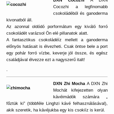
DXN Cocozhi
A DXN
Cocozhi a legfinomabb
csokoládéból és ganoderma
kivonatból áll.
Az azonnal oldódó porformátum egy kiváló forró
csokoládét varázsol Ön elé pillanatok alatt.
A fantasztikus csokoládéíz mellett a ganoderma
előnyös hatásait is élvezheti. Csak öntse bele a port
egy pohár forró vízbe, keverje jól össze, és egész
családjával élvezze ezt a nagyszerű italt!
.
DXN Zhi Mocha
A DXN Zhi
Mochát kifejezetten olyan
kávéimádók számára „
főztük ki” (többféle Linghzi kávé felhasználásával),
akik szeretik, ha kávéjukba egy kis csokiíz is kerül.