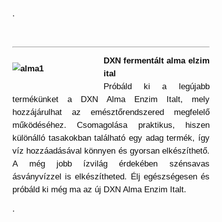
.
DXN ferm
entált alma elzim
ital
Próbáld ki a legújabb
termékünket a DXN Alma Enzim Italt, mely
hozzájárulhat az emésztőrendszered megfelelő
működéséhez. Csomagolása praktikus, hiszen
különálló tasakokban található egy adag termék, így
víz hozzáadásával könnyen és gyorsan elkészíthető.
A még jobb ízvilág érdekében szénsavas
ásványvízzel is elkészítheted. Élj egészségesen és
próbáld ki még ma az új DXN Alma Enzim Italt.
.