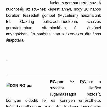
lucidum gombát tartalmaz. A
különbség az RG-hez képest annyi, hogy 18 napos
korában leszedett gombát (Mycelium) használunk
fel. Gazdag poliszacharidokban, szerves
germániumban, vitaminokban és ásványi
anyagokban. Jó hatással van a szervezet általános
állapotára.
.
RG-por
Az RG-por a
szedést illetően
rugalmasságot biztosít,
könnyen oldódik fel és könnyen emészthető.
Ivóvízben elkeverve, vagy akár kedvenc levesünkbe