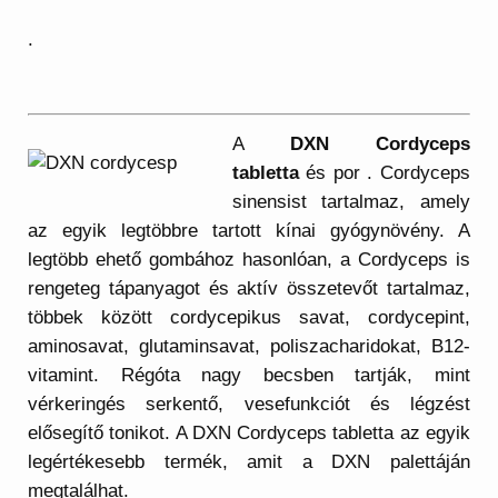
.
A
DXN Cordyceps
tabletta
és por . Cordyceps
sinensist tartalmaz, amely
az egyik legtöbbre tartott kínai gyógynövény. A
legtöbb ehető gombához hasonlóan, a Cordyceps is
rengeteg tápanyagot és aktív összetevőt tartalmaz,
többek között cordycepikus savat, cordycepint,
aminosavat, glutaminsavat, poliszacharidokat, B12-
vitamint. Régóta nagy becsben tartják, mint
vérkeringés serkentő, vesefunkciót és légzést
elősegítő tonikot. A DXN Cordyceps tabletta az egyik
legértékesebb termék, amit a DXN palettáján
megtalálhat.