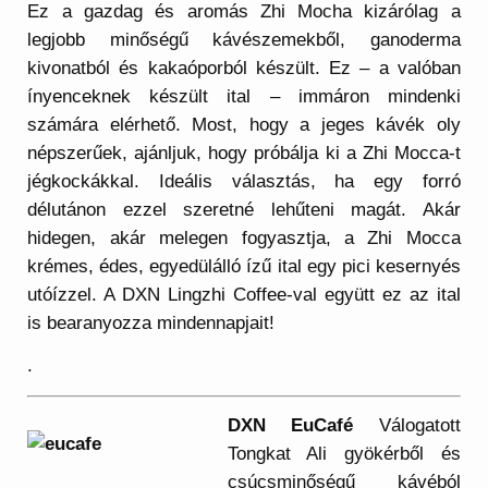
Ez a gazdag és aromás Zhi Mocha kizárólag a
legjobb minőségű kávészemekből, ganoderma
kivonatból és kakaóporból készült. Ez – a valóban
ínyenceknek készült ital – immáron mindenki
számára elérhető. Most, hogy a jeges kávék oly
népszerűek, ajánljuk, hogy próbálja ki a Zhi Mocca-t
jégkockákkal. Ideális választás, ha egy forró
délutánon ezzel szeretné lehűteni magát. Akár
hidegen, akár melegen fogyasztja, a Zhi Mocca
krémes, édes, egyedülálló ízű ital egy pici kesernyés
utóízzel. A DXN Lingzhi Coffee-val együtt ez az ital
is bearanyozza mindennapjait!
.
DXN EuCafé
Válogatott
Tongkat Ali gyökérből és
csúcsminőségű kávéból