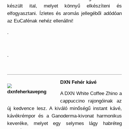
készült ital, melyet könnyű elkészíteni és
elfogyasztani. Ízletes és aromás jellegéből adódóan
az EuCafénak nehéz ellenállni!
.
.
DXN Fehér kávé
A DXN White Coffee Zhino a
cappuccino rajongóinak az
új kedvence lesz. A kiváló minőségű instant kávé,
kávékrémpor és a Ganoderma-kivonat harmonikus
keveréke, melyet egy selymes lágy habréteg