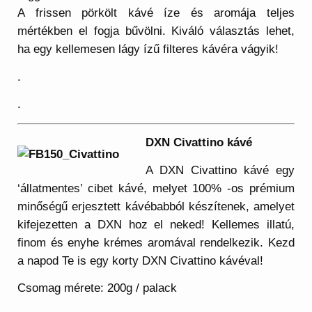
A frissen pörkölt kávé íze és aromája teljes
mértékben el fogja bűvölni. Kiváló választás lehet,
ha egy kellemesen lágy ízű filteres kávéra vágyik!
.
.
DXN Civattino kávé
A DXN Civattino kávé egy
‘állatmentes’ cibet kávé, melyet 100% -os prémium
minőségű erjesztett kávébabból készítenek, amelyet
kifejezetten a DXN hoz el neked! Kellemes illatú,
finom és enyhe krémes aromával rendelkezik. Kezd
a napod Te is egy korty DXN Civattino kávéval!
Csomag mérete: 200g / palack