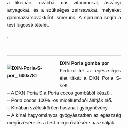
a fikocián, továbbá más vitaminokat, ásványi
anyagokat, és a szükséges zsírsavakat, melyeket
gammazsírsavakként ismerünk. A spirulina segíti a
test lúgossá tételét.
.
DXN Poria gomba por
Fedezd fel az egészséges
élet titkát a DXN Poria S-
sel!
– A DXN Poria S a Poria cocos gombából készül.
– Poria cocos 100% -os micéliumából állítják elő.
– Kínában széleskörűen használt gyógynövény.
– A kínai hagyományos gyógyászatban az egészség
megőrzésére és a test megerősítésére használják.