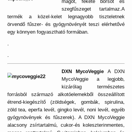
magot, fekete borsot és
szegfűszeget tartalmaz.A
termék a közel-kelet legnagyobb tiszteletnek
örvendő fűszer- és gyógynövényét teszi elérhetővé
egy könnyen fogyasztható formában.
.
.
DXN MycoVeggie
A DXN
MycoVeggie a legjobb,
kizárólag természetes
forrásból származó alkotóelemekből összeállított
étrend-kiegészítő (zöldségek, gombák, spirulina,
zöld tea, eperfa levél, gingko levél, noni levél, egyéb
gyógynövények és fűszerek). A DXN MycoVeggie
alacsony zsírtartalmú, cukor-és koleszterinmentes,