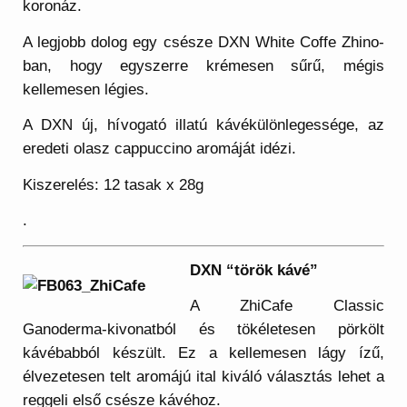
koronáz.
A legjobb dolog egy csésze DXN White Coffe Zhino-
ban, hogy egyszerre krémesen sűrű, mégis
kellemesen légies.
A DXN új, hívogató illatú kávékülönlegessége, az
eredeti olasz cappuccino aromáját idézi.
Kiszerelés: 12 tasak x 28g
.
DXN “török kávé”
A ZhiCafe Classic
Ganoderma-kivonatból és tökéletesen pörkölt
kávébabból készült. Ez a kellemesen lágy ízű,
élvezetesen telt aromájú ital kiváló választás lehet a
reggeli első csésze kávéhoz.