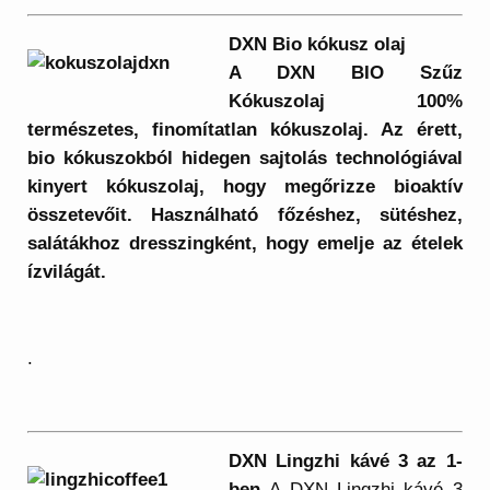
DXN Bio kókusz olaj
A DXN BIO Szűz
Kókuszolaj 100%
természetes, finomítatlan kókuszolaj. Az érett,
bio kókuszokból hidegen sajtolás technológiával
kinyert kókuszolaj, hogy megőrizze bioaktív
összetevőit. Használható főzéshez, sütéshez,
salátákhoz dresszingként, hogy emelje az ételek
ízvilágát.
.
DXN Lingzhi kávé 3 az 1-
ben
A DXN Lingzhi kávé 3