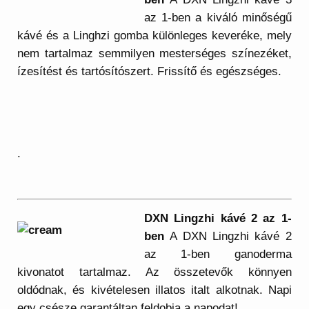
az 1-ben a kiváló minőségű
kávé és a Linghzi gomba különleges keveréke, mely
nem tartalmaz semmilyen mesterséges színezéket,
ízesítést és tartósítószert. Frissítő és egészséges.
.
DXN Lingzhi kávé 2 az 1-
ben
A DXN Lingzhi kávé 2
az 1-ben ganoderma
kivonatot tartalmaz. Az összetevők könnyen
oldódnak, és kivételesen illatos italt alkotnak. Napi
egy csésze garantáltan feldobja a napodat!