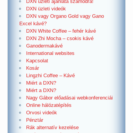
DXN üzleti ajánlata számodra!
DXN üzleti videók
DXN vagy Organo Gold vagy Gano
Excel kávé?
DXN White Coffee – fehér kávé
DXN Zhi Mocha – csokis kávé
Ganodermakávé
International websites
Kapcsolat
Kosár
Lingzhi Coffee – Kávé
Miért a DXN?
Miért a DXN?
Nagy Gábor előadásai webkonferenciái
Online hálózatépítés
Orvosi videók
Pénztár
Rák alternatív kezelése