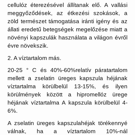
cellulóz éterezésével állítanak elő. A vallási
meggyőződések, az étkezési szokások, a
zöld természet támogatása iránti igény és az
állati eredetű betegségek megelőzése miatt a
növényi kapszulák használata a világon évről
évre növekszik.
2. A víztartalom más.
20-25 ° C és 40%-60%relatív páratartalom
mellett a zselatin üreges kapszula héjának
víztartalma körülbelül 13-15%, és ilyen
körülmények között a hipromellóz ürege
héjának víztartalma A kapszula körülbelül 4-
6%.
A zselatin üreges kapszulahéjak törékennyé
válnak, ha a víztartalom 10%-nál