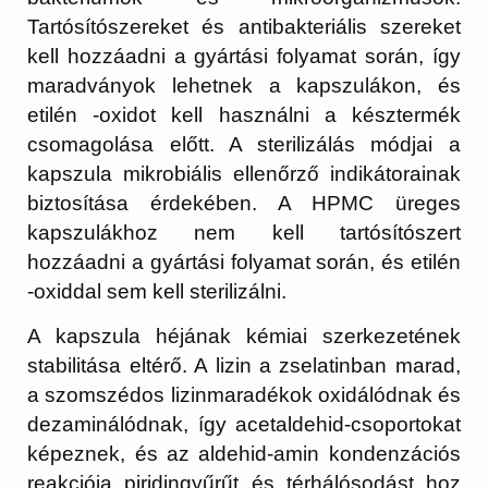
Tartósítószereket és antibakteriális szereket
kell hozzáadni a gyártási folyamat során, így
maradványok lehetnek a kapszulákon, és
etilén -oxidot kell használni a késztermék
csomagolása előtt. A sterilizálás módjai a
kapszula mikrobiális ellenőrző indikátorainak
biztosítása érdekében. A HPMC üreges
kapszulákhoz nem kell tartósítószert
hozzáadni a gyártási folyamat során, és etilén
-oxiddal sem kell sterilizálni.
A kapszula héjának kémiai szerkezetének
stabilitása eltérő. A lizin a zselatinban marad,
a szomszédos lizinmaradékok oxidálódnak és
dezaminálódnak, így acetaldehid-csoportokat
képeznek, és az aldehid-amin kondenzációs
reakciója piridingyűrűt és térhálósodást hoz