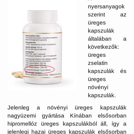
nyersanyagok
szerint az
üreges
kapszulák
általában a
következők:
üreges
zselatin
kapszulák és
üreges
növényi
kapszulák.
Jelenleg a növényi üreges kapszulák
nagyüzemi gyártása Kínában elsősorban
hipromellóz üreges kapszulákból áll, így a
jelenlegi hazai üreges kapszulák elsősorban