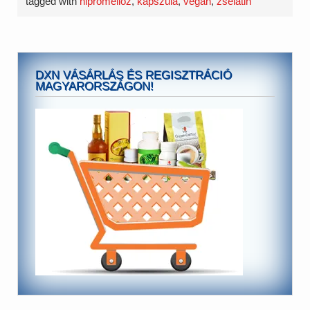
tagged with
hipromellóz
,
kapszula
,
vegán
,
zselatin
DXN VÁSÁRLÁS ÉS REGISZTRÁCIÓ
MAGYARORSZÁGON!