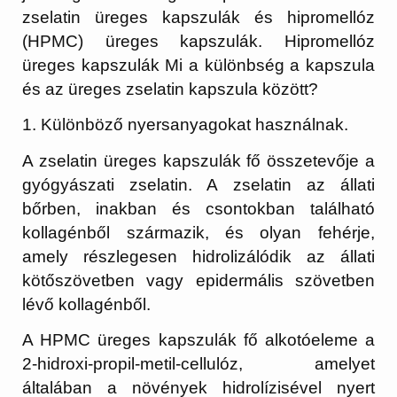
zselatin üreges kapszulák és hipromellóz
(HPMC) üreges kapszulák. Hipromellóz
üreges kapszulák Mi a különbség a kapszula
és az üreges zselatin kapszula között?
1. Különböző nyersanyagokat használnak.
A zselatin üreges kapszulák fő összetevője a
gyógyászati ​​zselatin. A zselatin az állati
bőrben, inakban és csontokban található
kollagénből származik, és olyan fehérje,
amely részlegesen hidrolizálódik az állati
kötőszövetben vagy epidermális szövetben
lévő kollagénből.
A HPMC üreges kapszulák fő alkotóeleme a
2-hidroxi-propil-metil-cellulóz, amelyet
általában a növények hidrolízisével nyert