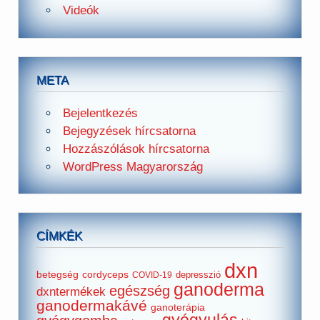
Videók
META
Bejelentkezés
Bejegyzések hírcsatorna
Hozzászólások hírcsatorna
WordPress Magyarország
CÍMKÉK
dxn
betegség
cordyceps
depresszió
COVID-19
ganoderma
egészség
dxntermékek
ganodermakávé
ganoterápia