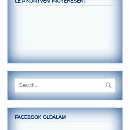
LE A KÖNYVEM INGYENESEN!
FACEBOOK OLDALAM