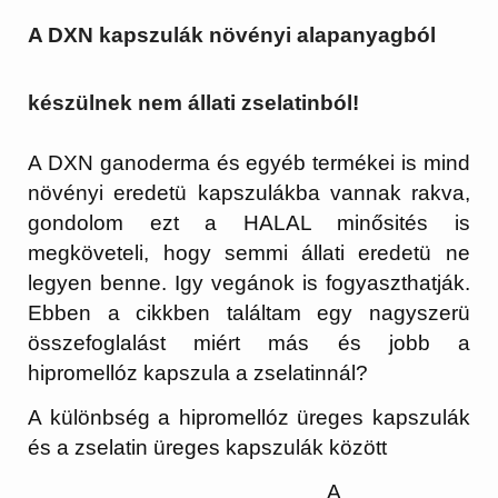
A DXN kapszulák növényi alapanyagból
készülnek nem állati zselatinból!
A DXN ganoderma és egyéb termékei is mind
növényi eredetü kapszulákba vannak rakva,
gondolom ezt a HALAL minősités is
megköveteli, hogy semmi állati eredetü ne
legyen benne. Igy vegánok is fogyaszthatják.
Ebben a cikkben találtam egy nagyszerü
összefoglalást miért más és jobb a
hipromellóz kapszula a zselatinnál?
A különbség a hipromellóz üreges kapszulák
és a zselatin üreges kapszulák között
A