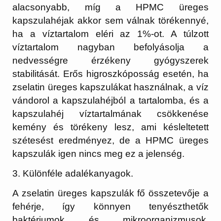
alacsonyabb, míg a HPMC üreges
kapszulahéjak akkor sem válnak törékennyé,
ha a víztartalom eléri az 1%-ot. A túlzott
víztartalom nagyban befolyásolja a
nedvességre érzékeny gyógyszerek
stabilitását. Erős higroszkóposság esetén, ha
zselatin üreges kapszulákat használnak, a víz
vándorol a kapszulahéjból a tartalomba, és a
kapszulahéj víztartalmának csökkenése
kemény és törékeny lesz, ami késleltetett
szétesést eredményez, de a HPMC üreges
kapszulák igen nincs meg ez a jelenség.
3. Különféle adalékanyagok.
A zselatin üreges kapszulák fő összetevője a
fehérje, így könnyen tenyészthetők
baktériumok és mikroorganizmusok.