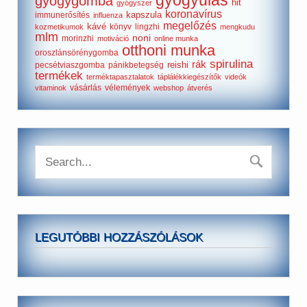
gyógyulás
gyógygomba
hit
gyógyszer
koronavírus
kapszula
immunerősítés
influenza
megelőzés
kávé
könyv
lingzhi
kozmetikumok
mengkudu
mlm
noni
morinzhi
motiváció
online munka
otthoni munka
oroszlánsörénygomba
spirulina
rák
reishi
pecsétviaszgomba
pánikbetegség
termékek
terméktapasztalatok
táplálékkiegészítők
videók
vásárlás
vélemények
vitaminok
webshop
átverés
LEGUTÓBBI HOZZÁSZÓLÁSOK