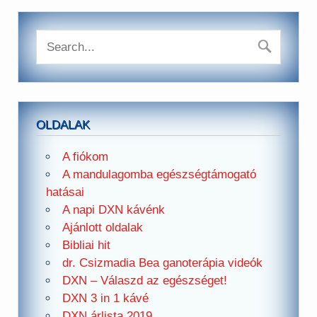
OLDALAK
A fiókom
A mandulagomba egészségtámogató
hatásai
A napi DXN kávénk
Ajánlott oldalak
Bibliai hit
dr. Csizmadia Bea ganoterápia videók
DXN – Válaszd az egészséget!
DXN 3 in 1 kávé
DXN árlista 2019