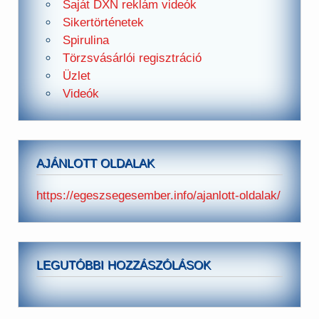
Saját DXN reklám videók
Sikertörténetek
Spirulina
Törzsvásárlói regisztráció
Üzlet
Videók
AJÁNLOTT OLDALAK
https://egeszsegesember.info/ajanlott-oldalak/
LEGUTÓBBI HOZZÁSZÓLÁSOK