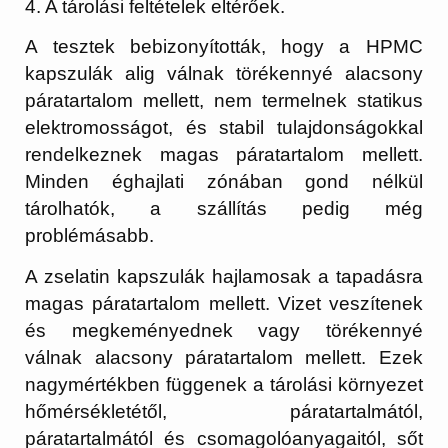
4. A tárolási feltételek eltérőek.
A tesztek bebizonyították, hogy a HPMC
kapszulák alig válnak törékennyé alacsony
páratartalom mellett, nem termelnek statikus
elektromosságot, és stabil tulajdonságokkal
rendelkeznek magas páratartalom mellett.
Minden éghajlati zónában gond nélkül
tárolhatók, a szállítás pedig még
problémásabb.
A zselatin kapszulák hajlamosak a tapadásra
magas páratartalom mellett. Vizet veszítenek
és megkeményednek vagy törékennyé
válnak alacsony páratartalom mellett. Ezek
nagymértékben függenek a tárolási környezet
hőmérsékletétől, páratartalmától,
páratartalmától és csomagolóanyagaitól, sőt