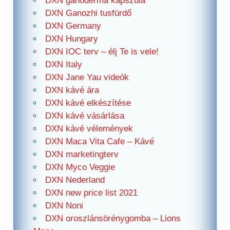
DXN ganoderma kapszula
DXN Ganozhi tusfürdő
DXN Germany
DXN Hungary
DXN IOC terv – élj Te is vele!
DXN Italy
DXN Jane Yau videók
DXN kávé ára
DXN kávé elkészítése
DXN kávé vásárlása
DXN kávé vélemények
DXN Maca Vita Cafe – Kávé
DXN marketingterv
DXN Myco Veggie
DXN Nederland
DXN new price list 2021
DXN Noni
DXN oroszlánsörénygomba – Lions