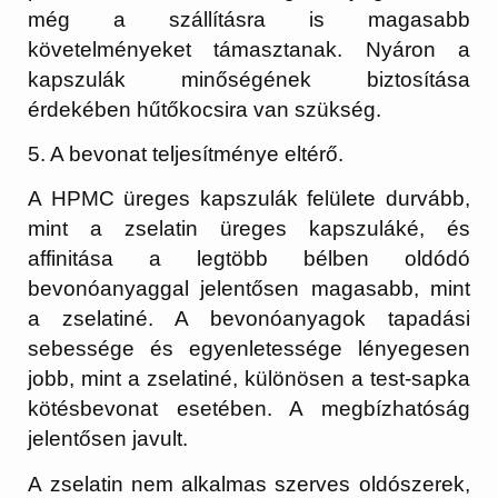
még a szállításra is magasabb
követelményeket támasztanak. Nyáron a
kapszulák minőségének biztosítása
érdekében hűtőkocsira van szükség.
5. A bevonat teljesítménye eltérő.
A HPMC üreges kapszulák felülete durvább,
mint a zselatin üreges kapszuláké, és
affinitása a legtöbb bélben oldódó
bevonóanyaggal jelentősen magasabb, mint
a zselatiné. A bevonóanyagok tapadási
sebessége és egyenletessége lényegesen
jobb, mint a zselatiné, különösen a test-sapka
kötésbevonat esetében. A megbízhatóság
jelentősen javult.
A zselatin nem alkalmas szerves oldószerek,