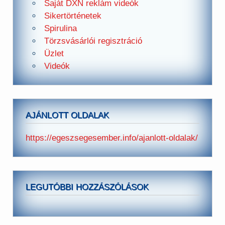
Saját DXN reklám videók
Sikertörténetek
Spirulina
Törzsvásárlói regisztráció
Üzlet
Videók
AJÁNLOTT OLDALAK
https://egeszsegesember.info/ajanlott-oldalak/
LEGUTÓBBI HOZZÁSZÓLÁSOK