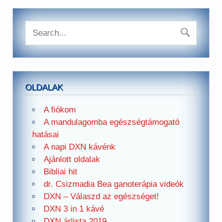
OLDALAK
A fiókom
A mandulagomba egészségtámogató
hatásai
A napi DXN kávénk
Ajánlott oldalak
Bibliai hit
dr. Csizmadia Bea ganoterápia videók
DXN – Válaszd az egészséget!
DXN 3 in 1 kávé
DXN árlista 2019