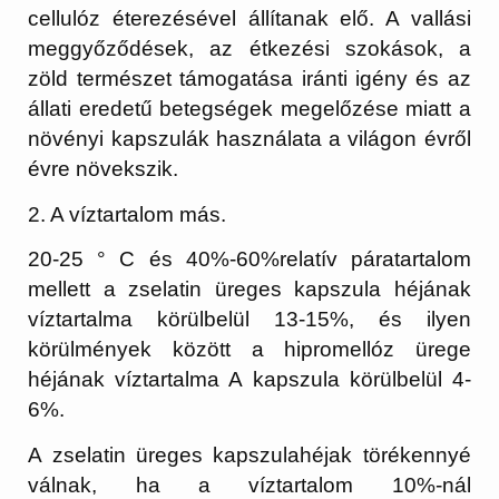
cellulóz éterezésével állítanak elő. A vallási
meggyőződések, az étkezési szokások, a
zöld természet támogatása iránti igény és az
állati eredetű betegségek megelőzése miatt a
növényi kapszulák használata a világon évről
évre növekszik.
2. A víztartalom más.
20-25 ° C és 40%-60%relatív páratartalom
mellett a zselatin üreges kapszula héjának
víztartalma körülbelül 13-15%, és ilyen
körülmények között a hipromellóz ürege
héjának víztartalma A kapszula körülbelül 4-
6%.
A zselatin üreges kapszulahéjak törékennyé
válnak, ha a víztartalom 10%-nál