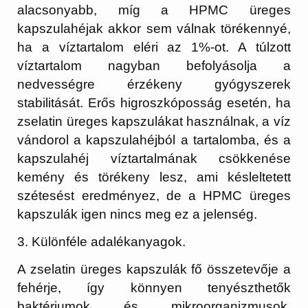
alacsonyabb, míg a HPMC üreges
kapszulahéjak akkor sem válnak törékennyé,
ha a víztartalom eléri az 1%-ot. A túlzott
víztartalom nagyban befolyásolja a
nedvességre érzékeny gyógyszerek
stabilitását. Erős higroszkóposság esetén, ha
zselatin üreges kapszulákat használnak, a víz
vándorol a kapszulahéjból a tartalomba, és a
kapszulahéj víztartalmának csökkenése
kemény és törékeny lesz, ami késleltetett
szétesést eredményez, de a HPMC üreges
kapszulák igen nincs meg ez a jelenség.
3. Különféle adalékanyagok.
A zselatin üreges kapszulák fő összetevője a
fehérje, így könnyen tenyészthetők
baktériumok és mikroorganizmusok.