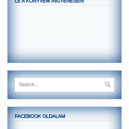
LE A KÖNYVEM INGYENESEN!
FACEBOOK OLDALAM