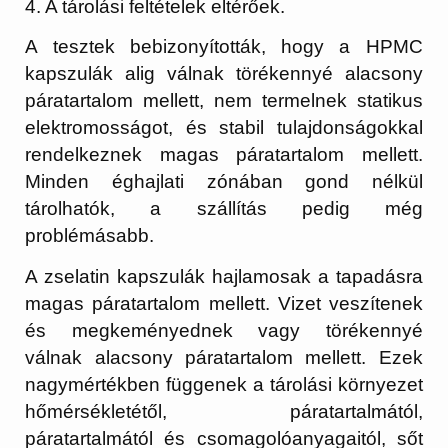
4. A tárolási feltételek eltérőek.
A tesztek bebizonyították, hogy a HPMC
kapszulák alig válnak törékennyé alacsony
páratartalom mellett, nem termelnek statikus
elektromosságot, és stabil tulajdonságokkal
rendelkeznek magas páratartalom mellett.
Minden éghajlati zónában gond nélkül
tárolhatók, a szállítás pedig még
problémásabb.
A zselatin kapszulák hajlamosak a tapadásra
magas páratartalom mellett. Vizet veszítenek
és megkeményednek vagy törékennyé
válnak alacsony páratartalom mellett. Ezek
nagymértékben függenek a tárolási környezet
hőmérsékletétől, páratartalmától,
páratartalmától és csomagolóanyagaitól, sőt