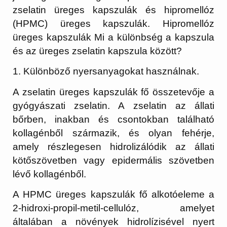
zselatin üreges kapszulák és hipromellóz
(HPMC) üreges kapszulák. Hipromellóz
üreges kapszulák Mi a különbség a kapszula
és az üreges zselatin kapszula között?
1. Különböző nyersanyagokat használnak.
A zselatin üreges kapszulák fő összetevője a
gyógyászati ​​zselatin. A zselatin az állati
bőrben, inakban és csontokban található
kollagénből származik, és olyan fehérje,
amely részlegesen hidrolizálódik az állati
kötőszövetben vagy epidermális szövetben
lévő kollagénből.
A HPMC üreges kapszulák fő alkotóeleme a
2-hidroxi-propil-metil-cellulóz, amelyet
általában a növények hidrolízisével nyert