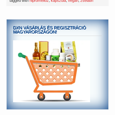
tagged with
hipromellóz
,
kapszula
,
vegán
,
zselatin
DXN VÁSÁRLÁS ÉS REGISZTRÁCIÓ
MAGYARORSZÁGON!