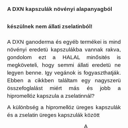
A DXN kapszulák növényi alapanyagból
készülnek nem állati zselatinból!
A DXN ganoderma és egyéb termékei is mind
növényi eredetü kapszulákba vannak rakva,
gondolom ezt a HALAL minősités is
megköveteli, hogy semmi állati eredetü ne
legyen benne. Igy vegánok is fogyaszthatják.
Ebben a cikkben találtam egy nagyszerü
összefoglalást miért más és jobb a
hipromellóz kapszula a zselatinnál?
A különbség a hipromellóz üreges kapszulák
és a zselatin üreges kapszulák között
A