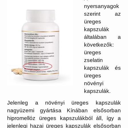
nyersanyagok
szerint az
üreges
kapszulák
általában a
következők:
üreges
zselatin
kapszulák és
üreges
növényi
kapszulák.
Jelenleg a növényi üreges kapszulák
nagyüzemi gyártása Kínában elsősorban
hipromellóz üreges kapszulákból áll, így a
jelenlegi hazai üreges kapszulák elsősorban