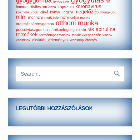
gyógyulás
gyógygomba
hit
gyógyszer
koronavírus
kapszula
immunerősítés
influenza
megelőzés
kávé
könyv
lingzhi
kozmetikumok
mengkudu
mlm
noni
morinzhi
motiváció
online munka
otthoni munka
oroszlánsörénygomba
spirulina
rák
reishi
pecsétviaszgomba
pánikbetegség
termékek
terméktapasztalatok
táplálékkiegészítők
videók
vásárlás
vélemények
vitaminok
webshop
átverés
LEGUTÓBBI HOZZÁSZÓLÁSOK