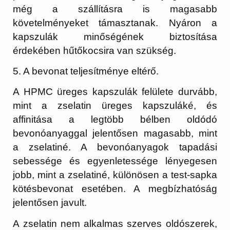
még a szállításra is magasabb
követelményeket támasztanak. Nyáron a
kapszulák minőségének biztosítása
érdekében hűtőkocsira van szükség.
5. A bevonat teljesítménye eltérő.
A HPMC üreges kapszulák felülete durvább,
mint a zselatin üreges kapszuláké, és
affinitása a legtöbb bélben oldódó
bevonóanyaggal jelentősen magasabb, mint
a zselatiné. A bevonóanyagok tapadási
sebessége és egyenletessége lényegesen
jobb, mint a zselatiné, különösen a test-sapka
kötésbevonat esetében. A megbízhatóság
jelentősen javult.
A zselatin nem alkalmas szerves oldószerek,