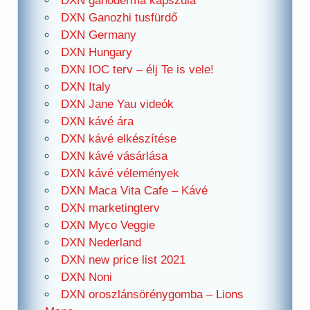
DXN ganoderma kapszula
DXN Ganozhi tusfürdő
DXN Germany
DXN Hungary
DXN IOC terv – élj Te is vele!
DXN Italy
DXN Jane Yau videók
DXN kávé ára
DXN kávé elkészítése
DXN kávé vásárlása
DXN kávé vélemények
DXN Maca Vita Cafe – Kávé
DXN marketingterv
DXN Myco Veggie
DXN Nederland
DXN new price list 2021
DXN Noni
DXN oroszlánsörénygomba – Lions