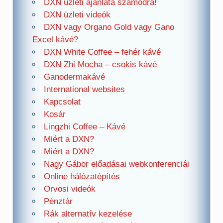
DXN üzleti ajánlata számodra!
DXN üzleti videók
DXN vagy Organo Gold vagy Gano
Excel kávé?
DXN White Coffee – fehér kávé
DXN Zhi Mocha – csokis kávé
Ganodermakávé
International websites
Kapcsolat
Kosár
Lingzhi Coffee – Kávé
Miért a DXN?
Miért a DXN?
Nagy Gábor előadásai webkonferenciái
Online hálózatépítés
Orvosi videók
Pénztár
Rák alternatív kezelése