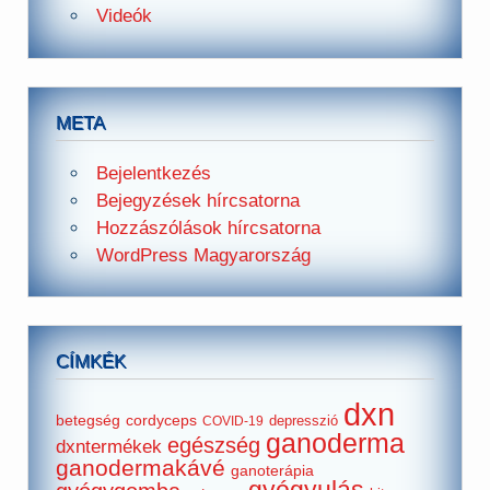
Videók
META
Bejelentkezés
Bejegyzések hírcsatorna
Hozzászólások hírcsatorna
WordPress Magyarország
CÍMKÉK
dxn
betegség
cordyceps
depresszió
COVID-19
ganoderma
egészség
dxntermékek
ganodermakávé
ganoterápia