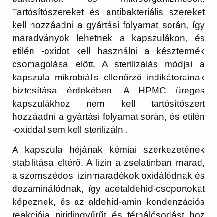
Tartósítószereket és antibakteriális szereket
kell hozzáadni a gyártási folyamat során, így
maradványok lehetnek a kapszulákon, és
etilén -oxidot kell használni a késztermék
csomagolása előtt. A sterilizálás módjai a
kapszula mikrobiális ellenőrző indikátorainak
biztosítása érdekében. A HPMC üreges
kapszulákhoz nem kell tartósítószert
hozzáadni a gyártási folyamat során, és etilén
-oxiddal sem kell sterilizálni.
A kapszula héjának kémiai szerkezetének
stabilitása eltérő. A lizin a zselatinban marad,
a szomszédos lizinmaradékok oxidálódnak és
dezaminálódnak, így acetaldehid-csoportokat
képeznek, és az aldehid-amin kondenzációs
reakciója piridingyűrűt és térhálósodást hoz