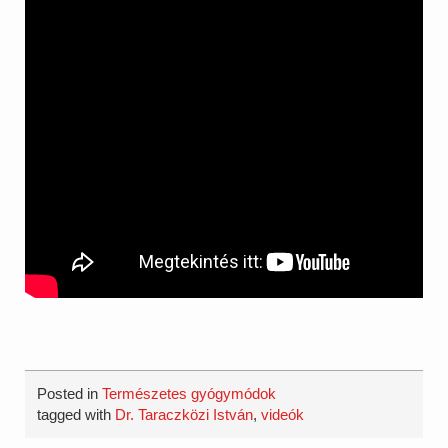
Posted in
Természetes gyógymódok
tagged with
Dr. Taraczközi István
,
videók