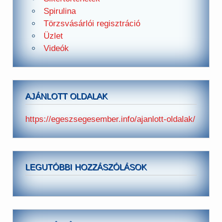
Spirulina
Törzsvásárlói regisztráció
Üzlet
Videók
AJÁNLOTT OLDALAK
https://egeszsegesember.info/ajanlott-oldalak/
LEGUTÓBBI HOZZÁSZÓLÁSOK