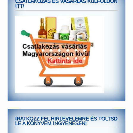
CSATLAKOZÁS ÉS VÁSÁRLÁS KÜLFÖLDÖN
ITT/
IRATKOZZ FEL HIRLEVELEMRE ÉS TÖLTSD
LE A KÖNYVEM INGYENESEN!