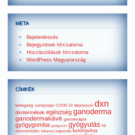
META
Bejelentkezés
Bejegyzések hírcsatorna
Hozzászólások hírcsatorna
WordPress Magyarország
CÍMKÉK
dxn
betegség
cordyceps
depresszió
COVID-19
ganoderma
egészség
dxntermékek
ganodermakávé
ganoterápia
gyógyulás
gyógygomba
hit
gyógyszer
koronavírus
kapszula
immunerősítés
influenza