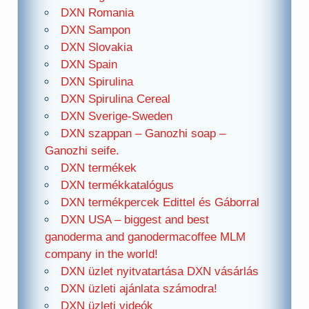
DXN Romania
DXN Sampon
DXN Slovakia
DXN Spain
DXN Spirulina
DXN Spirulina Cereal
DXN Sverige-Sweden
DXN szappan – Ganozhi soap –
Ganozhi seife.
DXN termékek
DXN termékkatalógus
DXN termékpercek Edittel és Gáborral
DXN USA – biggest and best
ganoderma and ganodermacoffee MLM
company in the world!
DXN üzlet nyitvatartása DXN vásárlás
DXN üzleti ajánlata számodra!
DXN üzleti videók