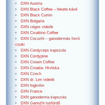
DXN Austria
DXN Black Coffee – fekete kávé
DXN Black Cumin
DXN Bolgaria
DXN céges videók
DXN Civattino Coffee
DXN Cocozhi – ganodermás forró
csoki
DXN Cordyceps kapszula
DXN Cordypine
DXN Cream Coffee
DXN Croatia- Hrvtska
DXN Czech
DXN dr. Lim videók
DXN fogkrém
DXN France
DXN ganoderma kapszula
DXN Ganozhi tusfürdő