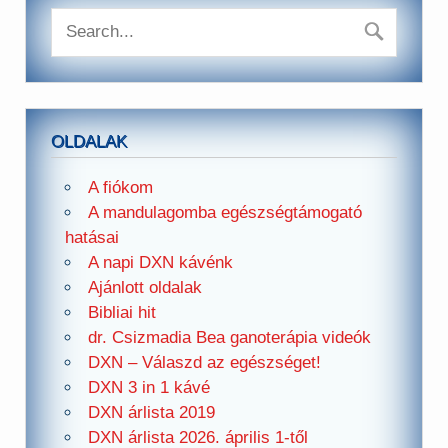
OLDALAK
A fiókom
A mandulagomba egészségtámogató
hatásai
A napi DXN kávénk
Ajánlott oldalak
Bibliai hit
dr. Csizmadia Bea ganoterápia videók
DXN – Válaszd az egészséget!
DXN 3 in 1 kávé
DXN árlista 2019
DXN árlista 2026. április 1-től