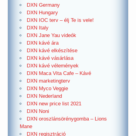
DXN Germany
DXN Hungary
DXN IOC terv – élj Te is vele!
DXN Italy
DXN Jane Yau videók
DXN kávé ára
DXN kávé elkészítése
DXN kávé vásárlása
DXN kávé vélemények
DXN Maca Vita Cafe – Kávé
DXN marketingterv
DXN Myco Veggie
DXN Nederland
DXN new price list 2021
DXN Noni
DXN oroszlánsörénygomba – Lions
Mane
DXN regisztráció