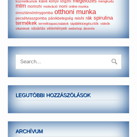
megelőzés
kávé
könyv
lingzhi
kozmetikumok
mengkudu
mlm
noni
morinzhi
motiváció
online munka
otthoni munka
oroszlánsörénygomba
spirulina
rák
reishi
pecsétviaszgomba
pánikbetegség
termékek
terméktapasztalatok
táplálékkiegészítők
videók
vásárlás
vélemények
vitaminok
webshop
átverés
LEGUTÓBBI HOZZÁSZÓLÁSOK
ARCHÍVUM