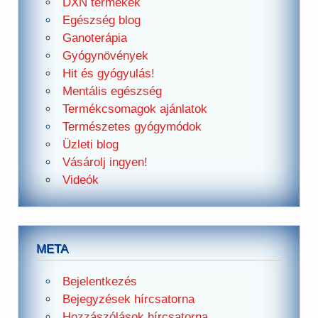
DXN termékek
Egészség blog
Ganoterápia
Gyógynövények
Hit és gyógyulás!
Mentális egészség
Termékcsomagok ajánlatok
Természetes gyógymódok
Üzleti blog
Vásárolj ingyen!
Videók
META
Bejelentkezés
Bejegyzések hírcsatorna
Hozzászólások hírcsatorna