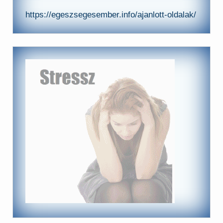
https://egeszsegesember.info/ajanlott-oldalak/