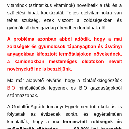
vitaminok (szintetikus vitaminok) növelhetik a rák és a
születési hibák kockázatát. Teljes ételvitaminokra van
tehát szükség, ezek viszont a zöldségekben és
gyümölcsökben gazdag étrendben fordulnak elő.
A probléma azonban abból adódik, hogy a mai
zöldségek és gyümölcsök tápanyagban és ásványi
anyagokban kifosztott termőtalajokon növekednek,
a kamionokban mesterséges oldatokon nevelt
növényekről ne is beszéljünk.
Ma már alapvető elvárás, hogy a táplálékkiegészítők
BIO
minősítésűek legyenek és BIO gazdaságokból
származzanak.
A Gödöllői Agrártudományi Egyetemen több kutatást is
folytattak az évtizedek során, és egyértelműen
kimutatták, hogy a
ma termesztett zöldségek és