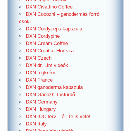
DXN Civattino Coffee
DXN Cocozhi – ganodermás forró
csoki
DXN Cordyceps kapszula
DXN Cordypine
DXN Cream Coffee
DXN Croatia- Hrvtska
DXN Czech
DXN dr. Lim videók
DXN fogkrém
DXN France
DXN ganoderma kapszula
DXN Ganozhi tusfürdő
DXN Germany
DXN Hungary
DXN IOC terv – élj Te is vele!
DXN Italy