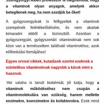
Szentgyörgyi Albert professzor is megmondta, hogy
a vitaminok olyan anyagok, amelyek akkor
betegítenek meg, ha nem szedjük be őket!
A gyógyszergyárak is felfigyeltek a vitaminok
szerepének felértékelődésére, és nem akartak
kimaradni ebből a bizniszből. Azonban a
gyógyszergyári, gyógyszertári vitaminoknak nem sok
köze van a természetben található vitaminokhoz, azok
előfordulási formájához!
Egyes orvosi cikkek, kutatások szerint ezeknek a
szintetikus vitaminoknak nagyobb a káruk mint a
hasznuk.
‘Aki valaha is tanult biokémiát, jól tudja, hogy
a
vitaminok működéséhez nem csupán a
vitaminmolekulára van szükség, hanem mellette
enzimekre, koenzimekre és kofaktorokra.
Ezek mind