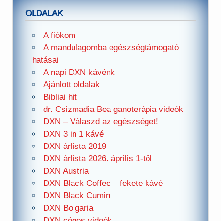
OLDALAK
A fiókom
A mandulagomba egészségtámogató
hatásai
A napi DXN kávénk
Ajánlott oldalak
Bibliai hit
dr. Csizmadia Bea ganoterápia videók
DXN – Válaszd az egészséget!
DXN 3 in 1 kávé
DXN árlista 2019
DXN árlista 2026. április 1-től
DXN Austria
DXN Black Coffee – fekete kávé
DXN Black Cumin
DXN Bolgaria
DXN céges videók