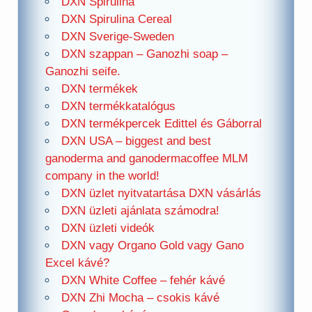
DXN Spirulina
DXN Spirulina Cereal
DXN Sverige-Sweden
DXN szappan – Ganozhi soap –
Ganozhi seife.
DXN termékek
DXN termékkatalógus
DXN termékpercek Edittel és Gáborral
DXN USA – biggest and best
ganoderma and ganodermacoffee MLM
company in the world!
DXN üzlet nyitvatartása DXN vásárlás
DXN üzleti ajánlata számodra!
DXN üzleti videók
DXN vagy Organo Gold vagy Gano
Excel kávé?
DXN White Coffee – fehér kávé
DXN Zhi Mocha – csokis kávé