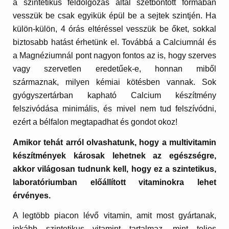
a szintetikus feldolgozás által szétbontott formában
vesszük be csak egyikük épül be a sejtek szintjén. Ha
külön-külön, 4 órás eltéréssel vesszük be őket, sokkal
biztosabb hatást érhetünk el. Továbbá a Calciumnál és
a Magnéziumnál pont nagyon fontos az is, hogy szerves
vagy szervetlen eredetűek-e, honnan miből
származnak, milyen kémiai kötésben vannak. Sok
gyógyszertárban kapható Calcium készítmény
felszivódása minimális, és mivel nem tud felszívódni,
ezért a bélfalon megtapadhat és gondot okoz!
Amikor tehát arról olvashatunk, hogy a multivitamin
készítmények károsak lehetnek az egészségre,
akkor világosan tudnunk kell, hogy ez a szintetikus,
laboratóriumban előállított vitaminokra lehet
érvényes.
A legtöbb piacon lévő vitamin, amit most gyártanak,
inkább szintetikus vitamint tartalmaz, mint teljes