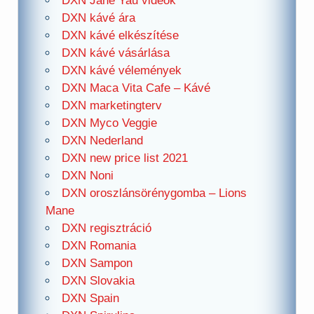
DXN Jane Yau videók
DXN kávé ára
DXN kávé elkészítése
DXN kávé vásárlása
DXN kávé vélemények
DXN Maca Vita Cafe – Kávé
DXN marketingterv
DXN Myco Veggie
DXN Nederland
DXN new price list 2021
DXN Noni
DXN oroszlánsörénygomba – Lions
Mane
DXN regisztráció
DXN Romania
DXN Sampon
DXN Slovakia
DXN Spain