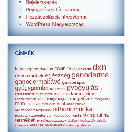
Bejelentkezés
Bejegyzések hírcsatorna
Hozzászólások hírcsatorna
WordPress Magyarország
CÍMKÉK
dxn
betegség
cordyceps
depresszió
COVID-19
ganoderma
egészség
dxntermékek
ganodermakávé
ganoterápia
gyógyulás
gyógygomba
hit
gyógyszer
koronavírus
kapszula
immunerősítés
influenza
megelőzés
kávé
könyv
lingzhi
kozmetikumok
mengkudu
mlm
noni
morinzhi
motiváció
online munka
otthoni munka
oroszlánsörénygomba
spirulina
rák
reishi
pecsétviaszgomba
pánikbetegség
termékek
terméktapasztalatok
táplálékkiegészítők
videók
vásárlás
vélemények
vitaminok
webshop
átverés