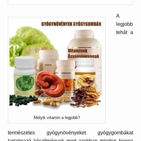
A
legjobb
tehát a
Melyik vitamin a legjobb?
természetes gyógynövényeket gyógygombákat
tartalmazó készítmények mert azokban minden benne