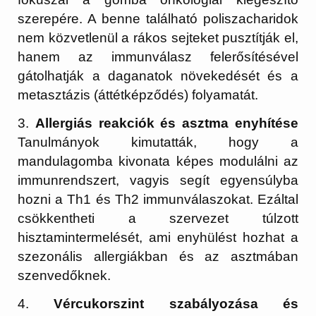
szerepére. A benne található poliszacharidok
nem közvetlenül a rákos sejteket pusztítják el,
hanem az immunválasz felerősítésével
gátolhatják a daganatok növekedését és a
metasztázis (áttétképződés) folyamatát.
3.
Allergiás reakciók és asztma enyhítése
Tanulmányok kimutatták, hogy a
mandulagomba kivonata képes modulálni az
immunrendszert, vagyis segít egyensúlyba
hozni a Th1 és Th2 immunválaszokat. Ezáltal
csökkentheti a szervezet túlzott
hisztamintermelését, ami enyhülést hozhat a
szezonális allergiákban és az asztmában
szenvedőknek.
4.
Vércukorszint szabályozása és