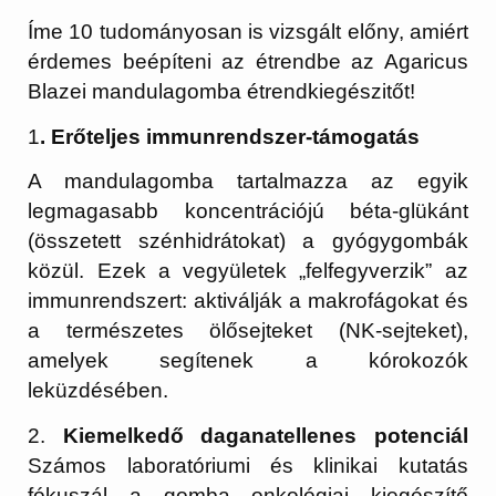
Íme 10 tudományosan is vizsgált előny, amiért
érdemes beépíteni az étrendbe az Agaricus
Blazei mandulagomba étrendkiegészitőt!
1
. Erőteljes immunrendszer-támogatás
A mandulagomba tartalmazza az egyik
legmagasabb koncentrációjú béta-glükánt
(összetett szénhidrátokat) a gyógygombák
közül. Ezek a vegyületek „felfegyverzik” az
immunrendszert: aktiválják a makrofágokat és
a természetes ölősejteket (NK-sejteket),
amelyek segítenek a kórokozók
leküzdésében.
2.
Kiemelkedő daganatellenes potenciál
Számos laboratóriumi és klinikai kutatás
fókuszál a gomba onkológiai kiegészítő