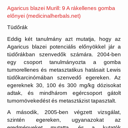
Agaricus blazei Murill: 9 A rákellenes gomba
előnyei (medicinalherbals.net)
Tüdőrák
Eddig két tanulmány azt mutatja, hogy az
Agaricus blazei potenciális előnyökkel jár a
tüdőrákban szenvedők számára. 2004-ben
egy csoport tanulmányozta a gomba
tumorellenes és metasztatikus hatásait Lewis
tüdőkarcinómában szenvedő egereken. Az
egereknek 30, 100 és 300 mg/kg dózisokat
adtak, és mindhárom egércsoport gátolt
tumornövekedést és metasztázist tapasztalt.
A második, 2005-ben végzett vizsgálat,
szintén egereken, ugyanazokat az
eredményeket mutatta, és a kutatók