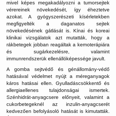
mivel képes megakadályozni a tumorsejtek
vérereinek növekedését, így éheztetve
azokat. A gyógyszerészeti kísérletekben
megfigyelték a daganatos sejtek
növekedésének gátlását is. Kínai és koreai
klinikai vizsgálatok azt mutatták, hogy a
rákbetegek jobban reagáltak a kemoterápiára
és sugárkezelésre, valamint
immunrendszerük ellenállóképessége javult.
A gomba sejtvédő és génállomány-védő
hatásával védelmet nyújt a méreganyagok
káros hatásai ellen. Gyulladáscsökkentő és
allergiaellenes tulajdonságai ismertek.
Szénhidrát-anyagcsere előnyeit, valamint a
cukorbetegeknél az inzulin-anyagcserét
kedvezően befolyásoló hatását is kimutatták.