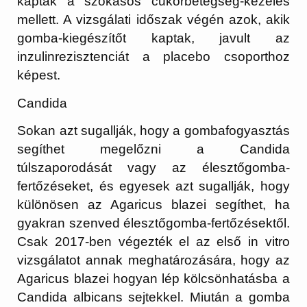
kaptak a szokásos cukorbetegség-kezelés
mellett. A vizsgálati időszak végén azok, akik
gomba-kiegészítőt kaptak, javult az
inzulinrezisztenciát a placebo csoporthoz
képest.
Candida
Sokan azt sugallják, hogy a gombafogyasztás
segíthet megelőzni a Candida
túlszaporodását vagy az élesztőgomba-
fertőzéseket, és egyesek azt sugallják, hogy
különösen az Agaricus blazei segíthet, ha
gyakran szenved élesztőgomba-fertőzésektől.
Csak 2017-ben végezték el az első in vitro
vizsgálatot annak meghatározására, hogy az
Agaricus blazei hogyan lép kölcsönhatásba a
Candida albicans sejtekkel. Miután a gomba