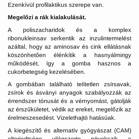
Ezenkívül profilaktikus szerepe van.
Megelőzi a rák kialakulását.
A poliszacharidok és a komplex
ribonukleinsav serkentik az inzulintermelést
azáltal, hogy az aminosav és cink ellátásnak
köszönhetően élénkítik a hasnyálmirigy
működését, így a gomba hasznos a
cukorbetegség kezelésében.
A gombában található telítetlen zsírsavak,
zsírok és ásványi anyagok szabályozzák az
érrendszer tónusát és a vérnyomást, gátolják
az érszűkületet, védik az ereket, megelőzik az
érelmeszesedést. Vizelethajtó hatásúak.
A kiegészítő és alternatív gyógyászat (CAM)
elterjedtsége világszerte növekszik a