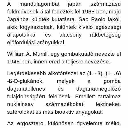
A mandulagombát japán származású
földművesek által fedezték fel 1965-ben, majd
Japánba küldték kutatásra. Sao Paolo lakói,
akik fogyasztották, kitűntek kiváló egészségi
állapotukkal és alacsony rákbetegség
előfordulási arányukkal.
William A. Murrill, egy gombakutató nevezte el
1945-ben, innen ered a teljes elnevezése.
Legérdekesebb alkotórészei az (1→3), (1→6)
-ß-D-glükánok, melyek a gomba
daganatellenes és daganatmegelőző
tulajdonságáért felelősek. Emellett tartalmaz
nukleinsav származékokat, lektineket,
szterolokat és más bioaktív anyagokat.
Az ergoszterol különösen figyelemre méltó,