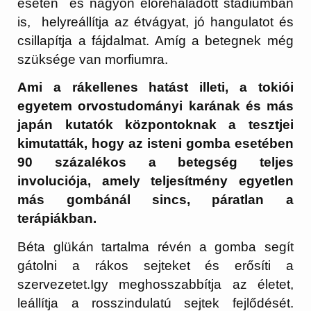
esetén és nagyon előrehaladott stádiumban
is, helyreállítja az étvágyat, jó hangulatot és
csillapítja a fájdalmat. Amíg a betegnek még
szüksége van morfiumra.
Ami a rákellenes hatást illeti, a tokiói
egyetem orvostudományi karának és más
japán kutatók központoknak a tesztjei
kimutatták, hogy az isteni gomba esetében
90 százalékos a betegség teljes
involuciója, amely teljesítmény egyetlen
más gombánál sincs, páratlan a
terápiákban.
Béta glükán tartalma révén a gomba segít
gátolni a rákos sejteket és erősíti a
szervezetet.Igy meghosszabbítja az életet,
leállítja a rosszindulatú sejtek fejlődését.