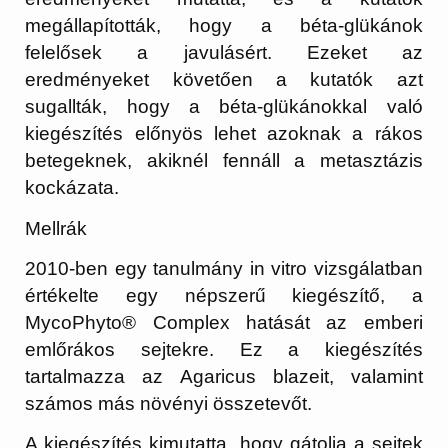
megállapították, hogy a béta-glükánok
felelősek a javulásért. Ezeket az
eredményeket követően a kutatók azt
sugallták, hogy a béta-glükánokkal való
kiegészítés előnyös lehet azoknak a rákos
betegeknek, akiknél fennáll a metasztázis
kockázata.
Mellrák
2010-ben egy tanulmány in vitro vizsgálatban
értékelte egy népszerű kiegészítő, a
MycoPhyto® Complex hatását az emberi
emlőrákos sejtekre. Ez a kiegészítés
tartalmazza az Agaricus blazeit, valamint
számos más növényi összetevőt.
A kiegészítés kimutatta, hogy gátolja a sejtek