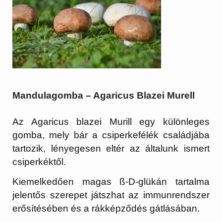
Mandulagomba – Agaricus Blazei Murell
Az Agaricus blazei Murill egy különleges
gomba, mely bár a csiperkefélék családjába
tartozik, lényegesen eltér az általunk ismert
csiperkéktől.
Kiemelkedően magas ß-D-glükán tartalma
jelentős szerepet játszhat az immunrendszer
erősítésében és a rákképződés gátlásában.