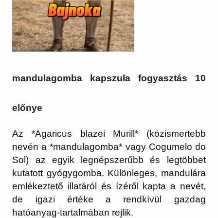
mandulagomba kapszula fogyasztás 10
előnye
Az
*Agaricus blazei Murill*
(közismertebb
nevén a
*mandulagomba*
vagy
Cogumelo do
Sol
) az egyik legnépszerűbb és legtöbbet
kutatott gyógygomba. Különleges, mandulára
emlékeztető illatáról és ízéről kapta a nevét,
de igazi értéke a rendkívül gazdag
hatóanyag-tartalmában rejlik.