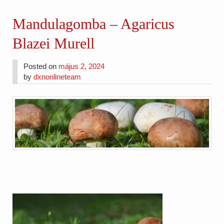
Mandulagomba – Agaricus
Blazei Murell
Posted on
május 2, 2024
by
dxnonlineteam