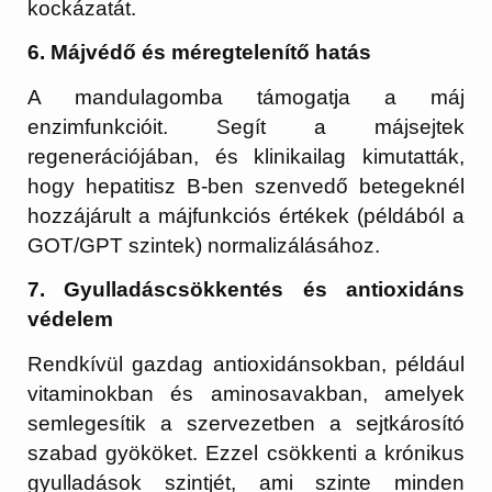
kockázatát.
6. Májvédő és méregtelenítő hatás
A mandulagomba támogatja a máj
enzimfunkcióit. Segít a májsejtek
regenerációjában, és klinikailag kimutatták,
hogy hepatitisz B-ben szenvedő betegeknél
hozzájárult a májfunkciós értékek (példából a
GOT/GPT szintek) normalizálásához.
7. Gyulladáscsökkentés és antioxidáns
védelem
Rendkívül gazdag antioxidánsokban, például
vitaminokban és aminosavakban, amelyek
semlegesítik a szervezetben a sejtkárosító
szabad gyököket. Ezzel csökkenti a krónikus
gyulladások szintjét, ami szinte minden