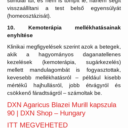
stimulál túl, és nem is tompít le, hanem segít
visszaállítani a test belső egyensúlyát
(homeosztázisát).
10. Kemoterápia mellékhatásainak
enyhítése
Klinikai megfigyelések szerint azok a betegek,
akik a hagyományos daganatellenes
kezelések (kemoterápia, sugárkezelés)
mellett mandulagombát is fogyasztottak,
kevesebb mellékhatásról – például kisebb
mértékű hajhullásról, jobb étvágyról és
csökkenő fáradtságról – számoltak be.
DXN Agaricus Blazei Murill kapszula
90 | DXN Shop – Hungary
ITT MEGVEHETED