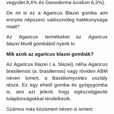
vegyület 8,4% és
Ganoderma lucidum
6,3%).
De mi is ez a Agaricus Blazei gomba ami
ennyire népszerü valószinöleg hatékonysága
miatt?
Az Agaricus termékeket az
Agaricus
blazei
Murill gombából nyerik ki.
Mik azok az agaricus blazei gombák?
Az Agaricus blazei ( a. blazei), néha Agaricus
brasiliensis (a. brasiliensis) vagy röviden ABM
néven ismert, a Basidiomycetes osztály
része. Ez egy ehető gomba és gyógygomba
is, ami azt jelenti, hogy egészségjavító
tulajdonságokkal rendelkezik.
Számos más közismert néven is ismert: