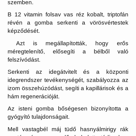
szemben.
B 12 vitamin folsav vas réz kobalt, triptofán
révén a gomba serkenti a vörösvértestek
képződését.
Azt is megállapították, hogy erős
méregtelenítő, elősegíti a bélből való
felszívódást.
Serkenti az idegátvitelt és a központi
idegrendszer tevékenységét, szabályozza az
izom összehúzódást, segíti a kapillárisok és a
hám regenerációját.
Az isteni gomba bőségesen bizonyította a
gyógyító tulajdonságait.
Mell vastagbél máj tüdő hasnyálmirigy rák