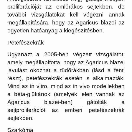
proliferációját az emlőrákos sejtekben, de
további vizsgálatokat kell végezni annak
megállapítására, hogy az Agaricus blazei az
egyetlen hatóanyag a kiegészítésben.
Petefészekrák
Ugyanazt a 2005-ben végzett vizsgálatot,
amely megállapította, hogy az Agaricus blazei
javulást okozhat a tüdőrákban (lásd a fenti
részt), petefészekrák esetén is alkalmazták.
Mind az in vitro, mind az in vivo modellekben
a béta-glükánok (amelyek jelen vannak az
Agaricus blazei-ben) gátolták a
sejtproliferációt az emberi petefészekrák
sejtekben.
Szarkóma