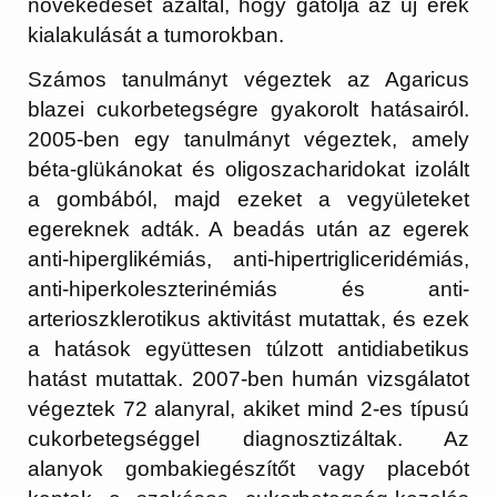
növekedését azáltal, hogy gátolja az új erek
kialakulását a tumorokban.
Számos tanulmányt végeztek az Agaricus
blazei cukorbetegségre gyakorolt hatásairól.
2005-ben egy tanulmányt végeztek, amely
béta-glükánokat és oligoszacharidokat izolált
a gombából, majd ezeket a vegyületeket
egereknek adták. A beadás után az egerek
anti-hiperglikémiás, anti-hipertrigliceridémiás,
anti-hiperkoleszterinémiás és anti-
arterioszklerotikus aktivitást mutattak, és ezek
a hatások együttesen túlzott antidiabetikus
hatást mutattak. 2007-ben humán vizsgálatot
végeztek 72 alanyral, akiket mind 2-es típusú
cukorbetegséggel diagnosztizáltak. Az
alanyok gombakiegészítőt vagy placebót