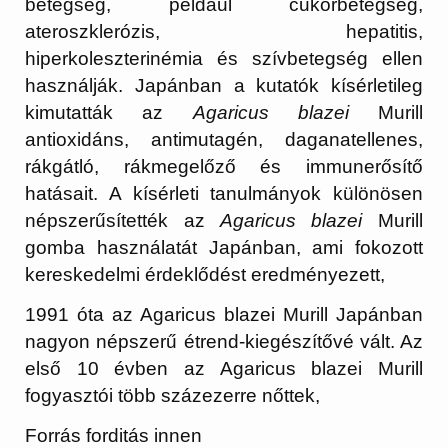
betegség, például cukorbetegség,
ateroszklerózis, hepatitis,
hiperkoleszterinémia és szívbetegség ellen
használják. Japánban a kutatók kísérletileg
kimutatták az
Agaricus blazei
Murill
antioxidáns, antimutagén, daganatellenes,
rákgátló, rákmegelőző és immunerősítő
hatásait. A kísérleti tanulmányok különösen
népszerűsítették az
Agaricus blazei
Murill
gomba használatát Japánban, ami fokozott
kereskedelmi érdeklődést eredményezett,
1991 óta az Agaricus blazei Murill Japánban
nagyon népszerű étrend-kiegészítővé vált. Az
első 10 évben az Agaricus blazei Murill
fogyasztói több százezerre nőttek,
Forrás forditás innen