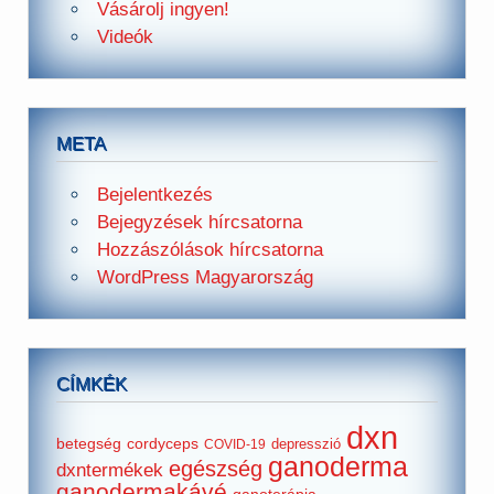
Vásárolj ingyen!
Videók
META
Bejelentkezés
Bejegyzések hírcsatorna
Hozzászólások hírcsatorna
WordPress Magyarország
CÍMKÉK
dxn
betegség
cordyceps
depresszió
COVID-19
ganoderma
egészség
dxntermékek
ganodermakávé
ganoterápia