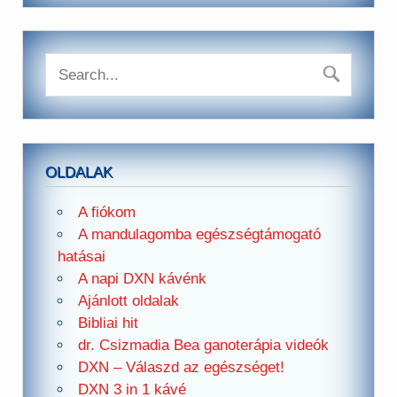
OLDALAK
A fiókom
A mandulagomba egészségtámogató
hatásai
A napi DXN kávénk
Ajánlott oldalak
Bibliai hit
dr. Csizmadia Bea ganoterápia videók
DXN – Válaszd az egészséget!
DXN 3 in 1 kávé