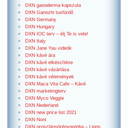
DXN ganoderma kapszula
DXN Ganozhi tusfürdő
DXN Germany
DXN Hungary
DXN IOC terv – élj Te is vele!
DXN Italy
DXN Jane Yau videók
DXN kávé ára
DXN kávé elkészítése
DXN kávé vásárlása
DXN kávé vélemények
DXN Maca Vita Cafe – Kávé
DXN marketingterv
DXN Myco Veggie
DXN Nederland
DXN new price list 2021
DXN Noni
DXN oroszlánsörénygomba – Lions