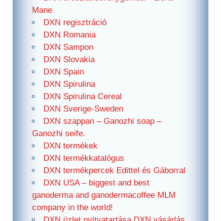
Mane
DXN regisztráció
DXN Romania
DXN Sampon
DXN Slovakia
DXN Spain
DXN Spirulina
DXN Spirulina Cereal
DXN Sverige-Sweden
DXN szappan – Ganozhi soap –
Ganozhi seife.
DXN termékek
DXN termékkatalógus
DXN termékpercek Edittel és Gáborral
DXN USA – biggest and best
ganoderma and ganodermacoffee MLM
company in the world!
DXN üzlet nyitvatartása DXN vásárlás