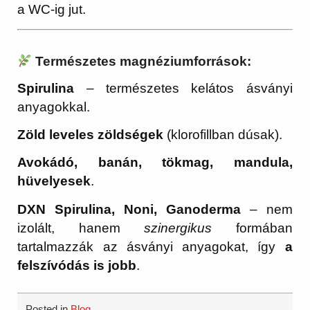
a WC-ig jut.
Természetes magnéziumforrások:
Spirulina
– természetes kelátos ásványi
anyagokkal.
Zöld leveles zöldségek
(klorofillban dúsak).
Avokádó, banán, tökmag, mandula,
hüvelyesek
.
DXN Spirulina, Noni, Ganoderma
– nem
izolált, hanem
szinergikus
formában
tartalmazzák az ásványi anyagokat, így
a
felszívódás is jobb
.
Posted in
Blog