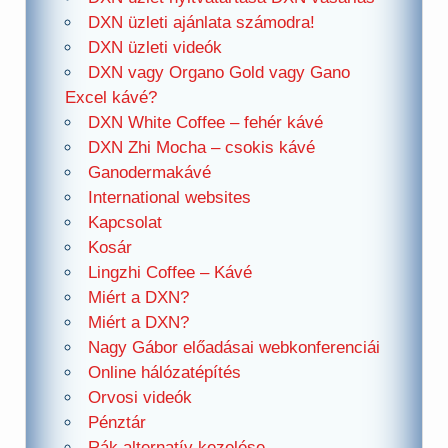
DXN üzleti ajánlata számodra!
DXN üzleti videók
DXN vagy Organo Gold vagy Gano
Excel kávé?
DXN White Coffee – fehér kávé
DXN Zhi Mocha – csokis kávé
Ganodermakávé
International websites
Kapcsolat
Kosár
Lingzhi Coffee – Kávé
Miért a DXN?
Miért a DXN?
Nagy Gábor előadásai webkonferenciái
Online hálózatépítés
Orvosi videók
Pénztár
Rák alternatív kezelése