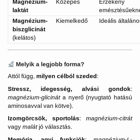
Magnézium-
Közepes
Érzékeny
laktát
emésztésűekne
Magnézium-
Kiemelkedő
Ideális általáno
biszglicinát
(kelátos)
Melyik a
legjobb forma
?
Attól függ,
milyen célból szeded
:
Stressz, idegesség, alvási gondok
:
magnézium-glicinát
a nyerő (nyugtató hatású
aminosavval van kötve).
Izomgörcsök, sportolás
:
magnézium-citrát
vagy
malát
jó választás.
Memória, agyi funkciók
:
magnézium-L-