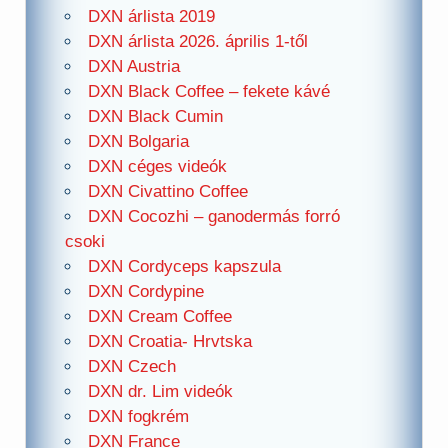
DXN árlista 2019
DXN árlista 2026. április 1-től
DXN Austria
DXN Black Coffee – fekete kávé
DXN Black Cumin
DXN Bolgaria
DXN céges videók
DXN Civattino Coffee
DXN Cocozhi – ganodermás forró
csoki
DXN Cordyceps kapszula
DXN Cordypine
DXN Cream Coffee
DXN Croatia- Hrvtska
DXN Czech
DXN dr. Lim videók
DXN fogkrém
DXN France