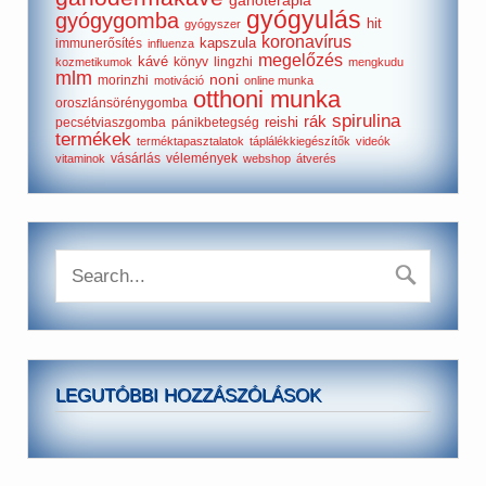
gyógyulás
gyógygomba
hit
gyógyszer
koronavírus
kapszula
immunerősítés
influenza
megelőzés
kávé
könyv
lingzhi
kozmetikumok
mengkudu
mlm
noni
morinzhi
motiváció
online munka
otthoni munka
oroszlánsörénygomba
spirulina
rák
reishi
pecsétviaszgomba
pánikbetegség
termékek
terméktapasztalatok
táplálékkiegészítők
videók
vásárlás
vélemények
vitaminok
webshop
átverés
LEGUTÓBBI HOZZÁSZÓLÁSOK