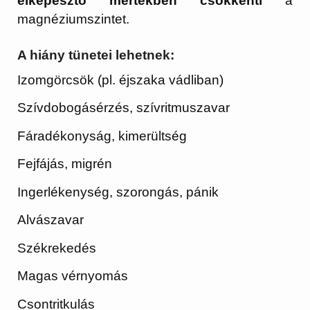
elképesztő mértékben csökkenti
a
magnéziumszintet.
A hiány tünetei lehetnek:
Izomgörcsök (pl. éjszaka vádliban)
Szívdobogásérzés, szívritmuszavar
Fáradékonyság, kimerültség
Fejfájás, migrén
Ingerlékenység, szorongás, pánik
Alvászavar
Székrekedés
Magas vérnyomás
Csontritkulás