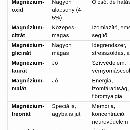
Magnézium-
Nagyon
Olcsó, de hatá
oxid
alacsony (4-
5%)
Magnézium-
Közepes-
Izomlazító, em
citrát
magas
segítő
Magnézium-
Nagyon
Idegrendszer,
glicinát
magas
stresszoldás, a
Magnézium-
Jó
Szívvédelem,
taurát
vérnyomáscsö
Magnézium-
Jó
Energia,
malát
izomfáradtság,
fibromyalgia
Magnézium-
Speciális,
Memória,
treonát
agyba is jut
koncentráció,
neurovédelem