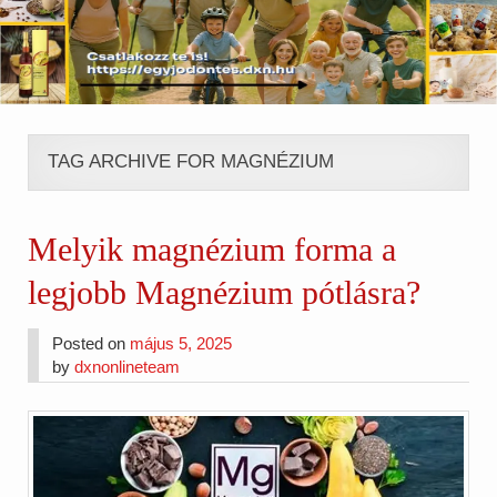
TAG ARCHIVE FOR MAGNÉZIUM
Melyik magnézium forma a
legjobb Magnézium pótlásra?
Posted on
május 5, 2025
by
dxnonlineteam