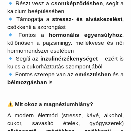
Részt vesz a
csontképződésben
, segít a
kalcium beépülésében
Támogatja a
stressz- és alváskezelést
,
csökkenti a szorongást
Fontos a
hormonális egyensúlyhoz
,
különösen a pajzsmirigy, mellékvese és női
hormonrendszer esetében
Segíti az
inzulinérzékenységet
– ezért is
kulcs a cukorháztartás szempontjából
Fontos szerepe van az
emésztésben
és a
bélmozgásban
is
Mit okoz a magnéziumhiány?
A modern életmód (stressz, kávé, alkohol,
cukor, savasító ételek, gyógyszerek)