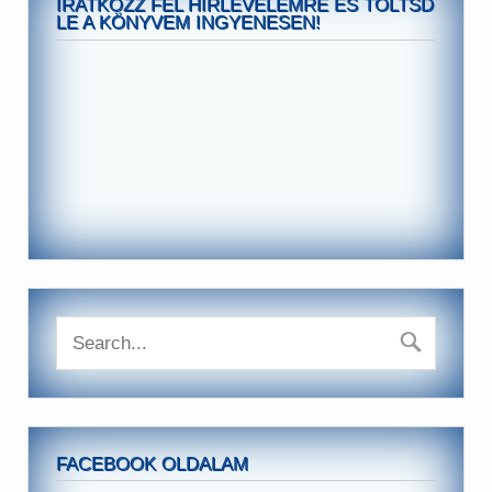
IRATKOZZ FEL HIRLEVELEMRE ÉS TÖLTSD
LE A KÖNYVEM INGYENESEN!
FACEBOOK OLDALAM