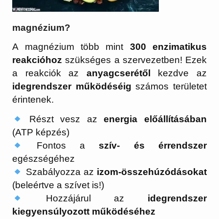
magnézium?
A magnézium több mint
300 enzimatikus
reakcióhoz
szükséges a szervezetben! Ezek
a reakciók az
anyagcserétől
kezdve az
idegrendszer működéséig
számos területet
érintenek.
Részt vesz az
energia előállításában
(ATP képzés)
Fontos a
szív- és érrendszer
egészségéhez
Szabályozza az
izom-összehúzódásokat
(beleértve a szívet is!)
Hozzájárul az
idegrendszer
kiegyensúlyozott működéséhez