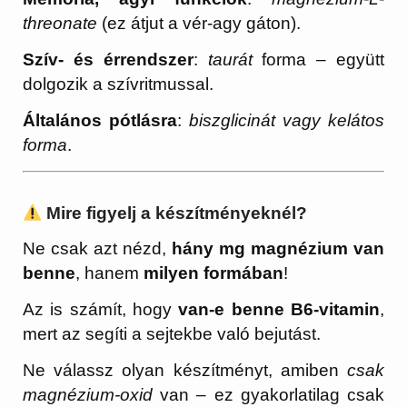
threonate
(ez átjut a vér-agy gáton).
Szív- és érrendszer
:
taurát
forma – együtt
dolgozik a szívritmussal.
Általános pótlásra
:
biszglicinát vagy kelátos
forma
.
Mire figyelj a készítményeknél?
Ne csak azt nézd,
hány mg magnézium van
benne
, hanem
milyen formában
!
Az is számít, hogy
van-e benne B6-vitamin
,
mert az segíti a sejtekbe való bejutást.
Ne válassz olyan készítményt, amiben
csak
magnézium-oxid
van – ez gyakorlatilag csak