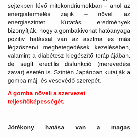
sejtekben lévő mitokondriumokban – ahol az
energiatermelés zajlik – növeli az
energiaszintet. Kutatási eredmények
bizonyítják, hogy a gombakivonat hatóanyaga
pozitív hatással van az asztma és más
légzőszervi megbetegedések kezelésében,
valamint a diabétesz kiegészítő terápiájában,
de segít erectilis disfunkció (merevedési
zavar) esetén is. Szintén Japánban kutatják a
gomba máj- és vesevédő szerepét.
A gomba növeli a szervezet
teljesítőképességét.
Jótékony hatása van a magas