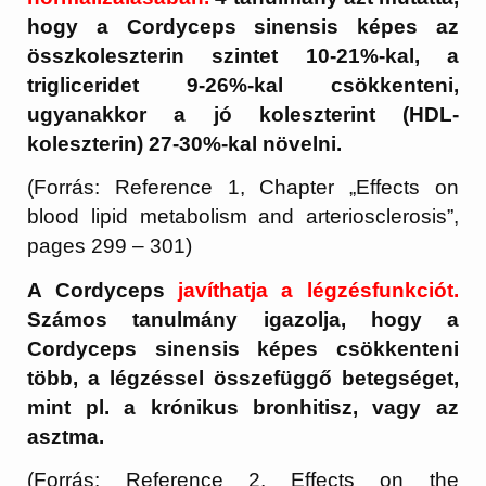
hogy a Cordyceps sinensis képes az
összkoleszterin szintet 10-21%-kal, a
trigliceridet 9-26%-kal csökkenteni,
ugyanakkor a jó koleszterint (HDL-
koleszterin) 27-30%-kal növelni.
(Forrás: Reference 1, Chapter „Effects on
blood lipid metabolism and arteriosclerosis”,
pages 299 – 301)
A Cordyceps
javíthatja a légzésfunkciót.
Számos tanulmány igazolja, hogy a
Cordyceps sinensis képes csökkenteni
több, a légzéssel összefüggő betegséget,
mint pl. a krónikus bronhitisz, vagy az
asztma.
(Forrás: Reference 2, Effects on the