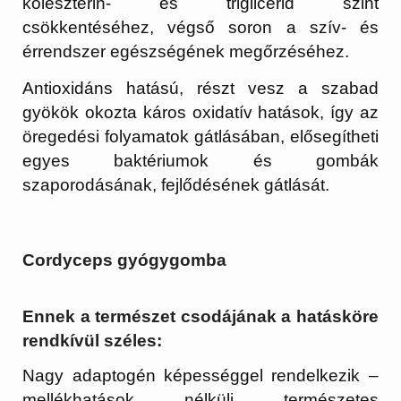
koleszterin- és triglicerid szint
csökkentéséhez, végső soron a szív- és
érrendszer egészségének megőrzéséhez.
Antioxidáns hatású, részt vesz a szabad
gyökök okozta káros oxidatív hatások, így az
öregedési folyamatok gátlásában, elősegítheti
egyes baktériumok és gombák
szaporodásának, fejlődésének gátlását.
Cordyceps gyógygomba
Ennek a természet csodájának a hatásköre
rendkívül széles:
Nagy adaptogén képességgel rendelkezik –
mellékhatások nélküli természetes