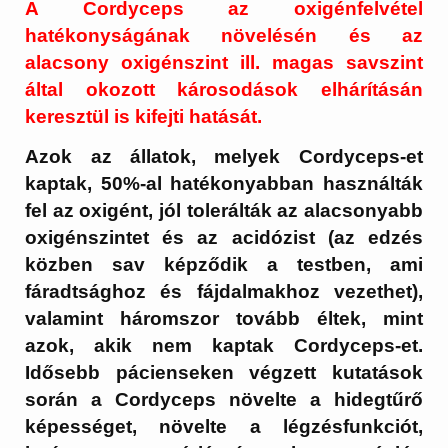
A Cordyceps az oxigénfelvétel
hatékonyságának növelésén és az
alacsony oxigénszint ill. magas savszint
által okozott károsodások elhárításán
keresztül is kifejti hatását.
Azok az állatok, melyek Cordyceps-et
kaptak, 50%-al hatékonyabban használták
fel az oxigént, jól tolerálták az alacsonyabb
oxigénszintet és az acidózist (az edzés
közben sav képződik a testben, ami
fáradtsághoz és fájdalmakhoz vezethet),
valamint háromszor tovább éltek, mint
azok, akik nem kaptak Cordyceps-et.
Idősebb pácienseken végzett kutatások
során a Cordyceps növelte a hidegtűrő
képességet, növelte a légzésfunkciót,