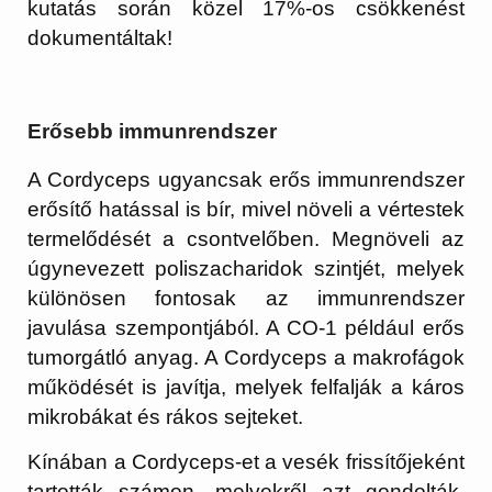
kutatás során közel 17%-os csökkenést
dokumentáltak!
Erősebb immunrendszer
A Cordyceps ugyancsak erős immunrendszer
erősítő hatással is bír, mivel növeli a vértestek
termelődését a csontvelőben. Megnöveli az
úgynevezett poliszacharidok szintjét, melyek
különösen fontosak az immunrendszer
javulása szempontjából. A CO-1 például erős
tumorgátló anyag. A Cordyceps a makrofágok
működését is javítja, melyek felfalják a káros
mikrobákat és rákos sejteket.
Kínában a Cordyceps-et a vesék frissítőjeként
tartották számon, melyekről azt gondolták,