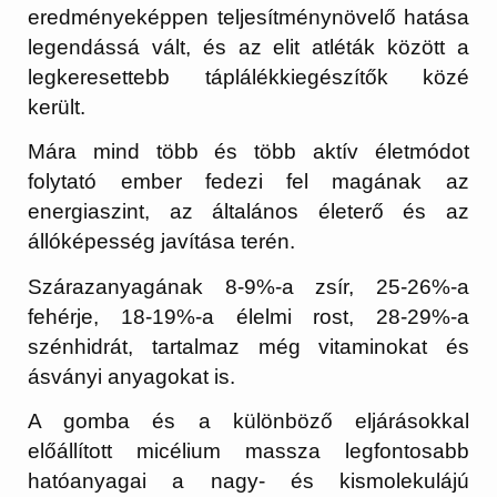
eredményeképpen teljesítménynövelő hatása
legendássá vált, és az elit atléták között a
legkeresettebb táplálékkiegészítők közé
került.
Mára mind több és több aktív életmódot
folytató ember fedezi fel magának az
energiaszint, az általános életerő és az
állóképesség javítása terén.
Szárazanyagának 8-9%-a zsír, 25-26%-a
fehérje, 18-19%-a élelmi rost, 28-29%-a
szénhidrát, tartalmaz még vitaminokat és
ásványi anyagokat is.
A gomba és a különböző eljárásokkal
előállított micélium massza legfontosabb
hatóanyagai a nagy- és kismolekulájú