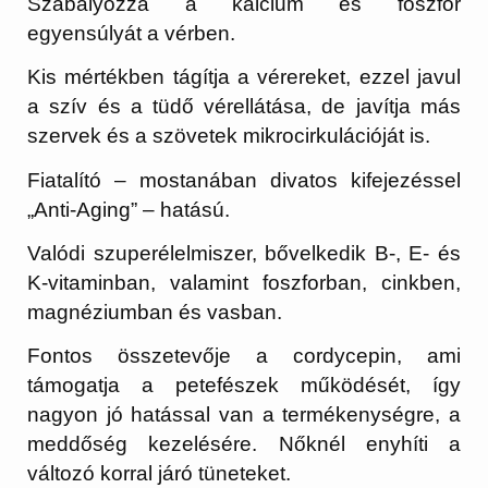
Szabályozza a kalcium és foszfor
egyensúlyát a vérben.
Kis mértékben tágítja a vérereket, ezzel javul
a szív és a tüdő vérellátása, de javítja más
szervek és a szövetek mikrocirkulációját is.
Fiatalító – mostanában divatos kifejezéssel
„Anti-Aging” – hatású.
Valódi szuperélelmiszer, bővelkedik B-, E- és
K-vitaminban, valamint foszforban, cinkben,
magnéziumban és vasban.
Fontos összetevője a cordycepin, ami
támogatja a petefészek működését, így
nagyon jó hatással van a termékenységre, a
meddőség kezelésére. Nőknél enyhíti a
változó korral járó tüneteket.