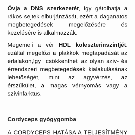
Óvja a DNS szerkezetét
, így gátolhatja a
rákos sejtek elburjánzását, ezért a daganatos
megbetegedések megelőzésére és
kezelésére is alkalmazzák.
Megemeli a vér
HDL koleszterinszintjét
,
ezáltal megelőzi a plakkok megtapadását az
érfalakon,így csökkentheti az olyan szív- és
érrendszeri megbetegedések kialakulásának
lehetőségét, mint az agyvérzés, az
érszűkület, a magas vérnyomás vagy a
szívinfarktus.
Cordyceps gyógygomba
A CORDYCEPS HATÁSA A TELJESÍTMÉNY