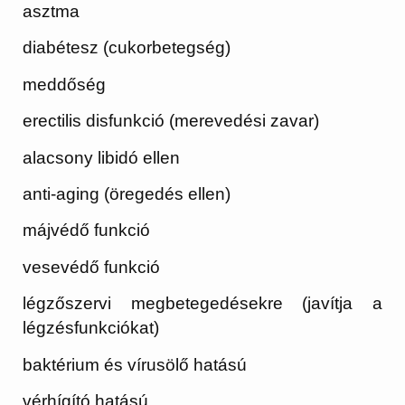
asztma
diabétesz (cukorbetegség)
meddőség
erectilis disfunkció (merevedési zavar)
alacsony libidó ellen
anti-aging (öregedés ellen)
májvédő funkció
vesevédő funkció
légzőszervi megbetegedésekre (javítja a
légzésfunkciókat)
baktérium és vírusölő hatású
vérhígító hatású