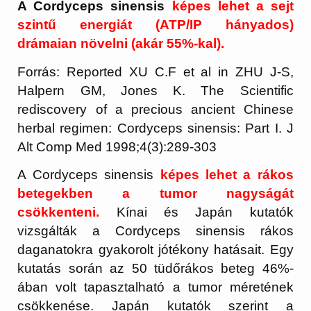
A Cordyceps sinensis
képes lehet a sejt
szintű energiát (ATP/IP hányados)
drámaian növelni (akár 55%-kal).
Forrás: Reported XU C.F et al in ZHU J-S,
Halpern GM, Jones K. The Scientific
rediscovery of a precious ancient Chinese
herbal regimen: Cordyceps sinensis: Part I. J
Alt Comp Med 1998;4(3):289-303
A Cordyceps sinensis
képes lehet a rákos
betegekben a tumor nagyságát
csökkenteni.
Kínai és Japán kutatók
vizsgálták a Cordyceps sinensis rákos
daganatokra gyakorolt jótékony hatásait. Egy
kutatás során az 50 tüdőrákos beteg 46%-
ában volt tapasztalható a tumor méretének
csökkenése. Japán kutatók szerint a