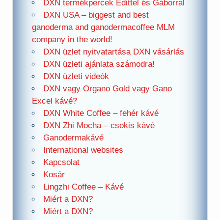
DXN termékpercek Edittel és Gáborral
DXN USA – biggest and best
ganoderma and ganodermacoffee MLM
company in the world!
DXN üzlet nyitvatartása DXN vásárlás
DXN üzleti ajánlata számodra!
DXN üzleti videók
DXN vagy Organo Gold vagy Gano
Excel kávé?
DXN White Coffee – fehér kávé
DXN Zhi Mocha – csokis kávé
Ganodermakávé
International websites
Kapcsolat
Kosár
Lingzhi Coffee – Kávé
Miért a DXN?
Miért a DXN?