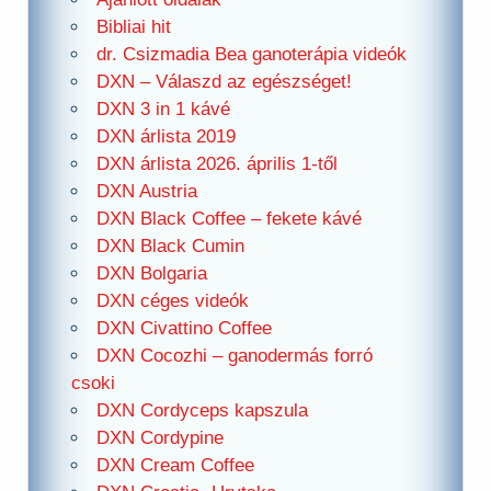
Bibliai hit
dr. Csizmadia Bea ganoterápia videók
DXN – Válaszd az egészséget!
DXN 3 in 1 kávé
DXN árlista 2019
DXN árlista 2026. április 1-től
DXN Austria
DXN Black Coffee – fekete kávé
DXN Black Cumin
DXN Bolgaria
DXN céges videók
DXN Civattino Coffee
DXN Cocozhi – ganodermás forró
csoki
DXN Cordyceps kapszula
DXN Cordypine
DXN Cream Coffee