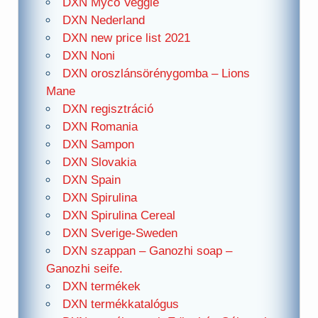
DXN Myco Veggie
DXN Nederland
DXN new price list 2021
DXN Noni
DXN oroszlánsörénygomba – Lions
Mane
DXN regisztráció
DXN Romania
DXN Sampon
DXN Slovakia
DXN Spain
DXN Spirulina
DXN Spirulina Cereal
DXN Sverige-Sweden
DXN szappan – Ganozhi soap –
Ganozhi seife.
DXN termékek
DXN termékkatalógus