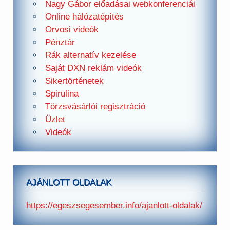
Nagy Gábor előadásai webkonferenciái
Online hálózatépítés
Orvosi videók
Pénztár
Rák alternatív kezelése
Saját DXN reklám videók
Sikertörténetek
Spirulina
Törzsvásárlói regisztráció
Üzlet
Videók
AJÁNLOTT OLDALAK
https://egeszsegesember.info/ajanlott-oldalak/