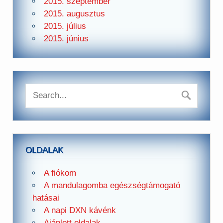
2015. szeptember
2015. augusztus
2015. július
2015. június
OLDALAK
A fiókom
A mandulagomba egészségtámogató
hatásai
A napi DXN kávénk
Ajánlott oldalak