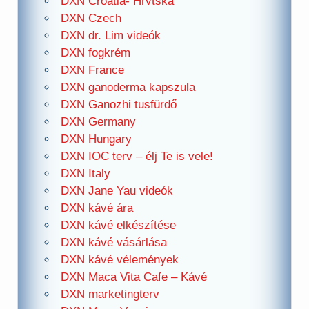
DXN Croatia- Hrvtska
DXN Czech
DXN dr. Lim videók
DXN fogkrém
DXN France
DXN ganoderma kapszula
DXN Ganozhi tusfürdő
DXN Germany
DXN Hungary
DXN IOC terv – élj Te is vele!
DXN Italy
DXN Jane Yau videók
DXN kávé ára
DXN kávé elkészítése
DXN kávé vásárlása
DXN kávé vélemények
DXN Maca Vita Cafe – Kávé
DXN marketingterv