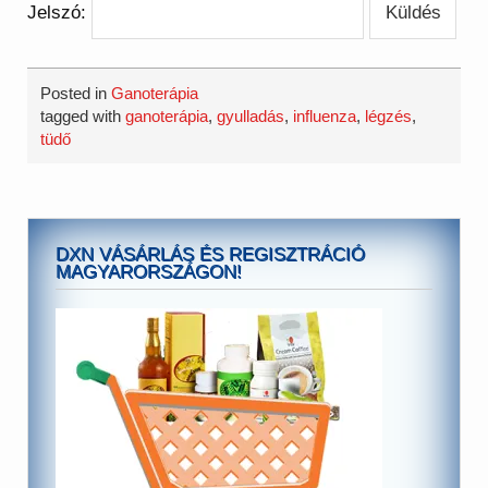
Jelszó:
Posted in
Ganoterápia
tagged with
ganoterápia
,
gyulladás
,
influenza
,
légzés
,
tüdő
DXN VÁSÁRLÁS ÉS REGISZTRÁCIÓ
MAGYARORSZÁGON!