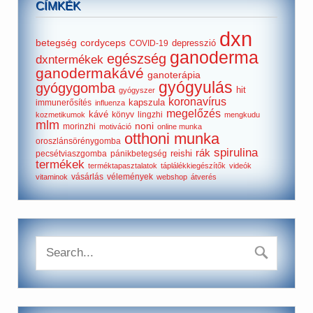
CÍMKÉK
dxn
betegség
cordyceps
depresszió
COVID-19
ganoderma
egészség
dxntermékek
ganodermakávé
ganoterápia
gyógyulás
gyógygomba
hit
gyógyszer
koronavírus
kapszula
immunerősítés
influenza
megelőzés
kávé
könyv
lingzhi
kozmetikumok
mengkudu
mlm
noni
morinzhi
motiváció
online munka
otthoni munka
oroszlánsörénygomba
spirulina
rák
reishi
pecsétviaszgomba
pánikbetegség
termékek
terméktapasztalatok
táplálékkiegészítők
videók
vásárlás
vélemények
vitaminok
webshop
átverés