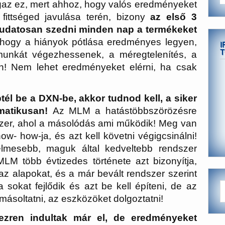
 igaz ez, mert ahhoz, hogy valós eredményeket
fittséged javulása terén, bizony
az első 3
tudatosan szedni minden nap a termékeket
hogy a hiányok pótlása eredményes legyen,
I
T
 munkát végezhessenek, a méregtelenítés, a
etén! Nem lehet eredményeket elérni, ha csak
tél be a DXN-be, akkor tudnod kell, a siker
matikusan!
Az MLM a hatástöbbszörözésre
szer, ahol a másolódás ami működik! Meg van
ow- how-ja, és azt kell követni végigcsinálni!
lmesebb, maguk által kedveltebb rendszer
LM több évtizedes története azt bizonyítja,
i az alapokat, és a már bevált rendszer szerint
 sokat fejlődik és azt be kell építeni, de az
l másoltatni, az eszközöket dolgoztatni!
ezren indultak már el, de eredményeket