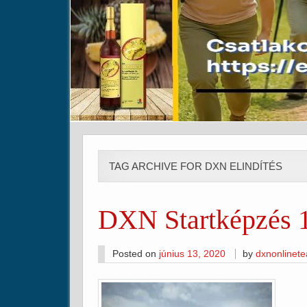
TAG ARCHIVE FOR DXN ELINDÍTÉS
DXN Startképzés 1
Posted on
június 13, 2020
by
dxnonlinet