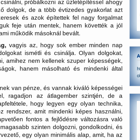
inálni, próbálkozni az üzletépítéssel ahogy
ző dolgok, de a több évtizedes gyakorlat azt
keresek és azok építettek fel nagy forgalmat
guk feje után mentek, hanem követték a jól
, ami működik másoknál bevált.
g,
vagyis az, hogy sok ember minden nap
olgokat ismétli és csinálja. Olyan dolgokat,
A
ni, amihez nem kellenek szuper képességek,
nságok, hanem másolható és mindenki által
h
o
kinek van pénze, és vannak kiváló képességei
el, ragadjon az átlagember szintjén, de a
pfeltétele, hogy legyen egy olyan technika,
öz rendszer, amit mindenki képes használni,
apvetően fontos a fejlődésre változásra való
i magasabb szinten dolgozni, gondolkodni, és
rvezető, egy olyan minimális alap, amit, ha az