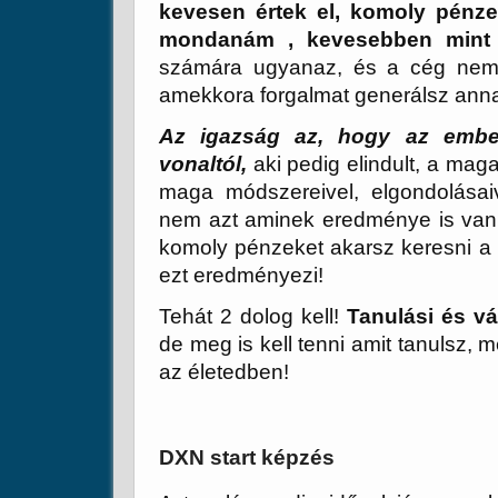
kevesen értek el, komoly pénze
mondanám , kevesebben mint 
számára ugyanaz, és a cég nem s
amekkora forgalmat generálsz annak
Az igazság az, hogy az ember
vonaltól,
aki pedig elindult, a mag
maga módszereivel, elgondolásai
nem azt aminek eredménye is van!
komoly pénzeket akarsz keresni a D
ezt eredményezi!
Tehát 2 dolog kell!
Tanulási és vá
de meg is kell tenni amit tanulsz, 
az életedben!
DXN start képzés