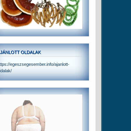
JÁNLOTT OLDALAK
ttps://egeszsegesember.info/ajanlott-
ldalak/