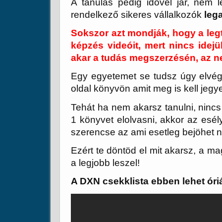
A tanulás pedig idővel jár, nem 
rendelkező sikeres vállalkozók
leg
Sokszor azt mondják, hogy a le
képzés videóit, mert nincs idejü
akar a tudás megszerzésén, az n
Egy egyetemet se tudsz úgy elvé
oldal könyvön amit meg is kell jeg
Tehát ha nem akarsz tanulni, nincs
1 könyvet elolvasni, akkor az esél
szerencse az ami esetleg bejöhet n
Ezért te döntöd el mit akarsz, a 
a legjobb leszel!
A DXN csekklista ebben lehet óri