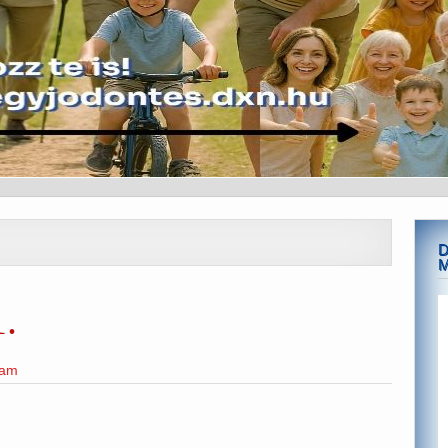
D
.
eam