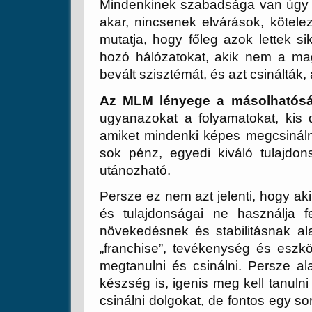
Mindenkinek szabadsága van úgy cs
akar, nincsenek elvárások, kötele
mutatja, hogy főleg azok lettek si
hozó hálózatokat, akik nem a ma
bevált szisztémát, és azt csinálták
Az MLM lényege a másolhatósá
ugyanazokat a folyamatokat, kis d
amiket mindenki képes megcsinál
sok pénz, egyedi kiváló tulajdo
utánozható.
Persze ez nem azt jelenti, hogy a
és tulajdonságai ne használja f
növekedésnek és stabilitásnak ala
„franchise”, tevékenység és eszk
megtanulni és csinálni. Persze al
készség is, igenis meg kell tanuln
csinálni dolgokat, de fontos egy so