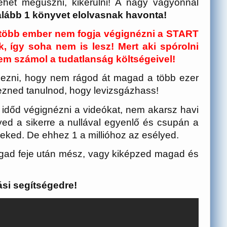
lehet megúszni, kikerülni! A nagy vagyonnal
alább 1 könyvet elolvasnak havonta!
gtöbb ember nem fogja végignézni a START
k, így soha nem is lesz! Mert aki spórolni
em számol a tudatlanság költségeivel!
gezni, hogy nem rágod át magad a több ezer
yezned tanulnod, hogy levizsgázhass!
 időd végignézni a videókat, nem akarsz havi
yed a sikerre a nullával egyenlő és csupán a
eked. De ehhez 1 a millióhoz az esélyed.
magad feje után mész, vagy kiképzed magad és
ási segítségedre!