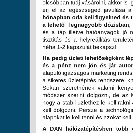
olcsóbban tudj vásárolni, akkor is
érj el az egészséged javulása a 
hónapban oda kell figyelned és 
a lehető legnagyobb dózisban,
és a táp illetve hatóanyagok jó
tisztítás és a helyreállítás terül
néha 1-2 kapszulát bekapsz!
Ha pedig üzleti lehetőségként lép
és a pénz nem jön és jár auto
alapuló igazságos marketing rend
a sikeres üzletépítés rendszere, kn
Sokan szeretnének valami kénye
módszer szerint dolgozni, de az M
hogy a stabil üzlethez le kell rakn
kell dolgozni. Persze a technológia
alapokat le kell tenni és azokat kel
A DXN hálózatépítésben több 