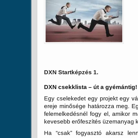
DXN Startképzés 1.
DXN csekklista – út a gyémántig!
Egy cselekedet egy projekt egy vál
ereje minősége határozza meg. Eg
felemelkedésnél fogy el, amikor má
kevesebb erőfeszítés üzemanyag k
Ha “csak” fogyasztó akarsz lenn