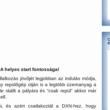
C
K
 A helyes start fontossága!
lalkozás jövőjét legjobban az indulás módja,
y repülőgép útján is a legtöbb üzemanyag a
r ráállt a pályára és “csak repül” akkor már
ell.
i, és azért csatlakoztál a DXN-hez, hogy