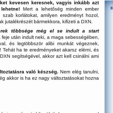
ket kevesen keresnek, vagyis inkább azt
lehetne!
Mert a lehetőség minden ember
zab korlátokat, amilyen eredményt hozol,
 jutalékrészét bármekkora, kifizeti a DXN.
ek többsége még el se indult a start
a feje után indult neki, a maga sebességében,
val, és legtöbbször alibi munkát végeznek,
 Tehát ha te eredményeket akarsz elérni, és
XN segítségével, akkor azt kell csinálni ami
ltoztatásra való készség.
Nem elég tanulni,
még akkor is ha ez nagy változtatásokat hozna