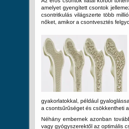
Az erős csontok fiatal korból törté
amelyet gyengített csontok jellem
csontritkulás világszerte több mil
nőket, amikor a csontvesztés felgyo
gyakorlatokkal, például gyalogláss
a csontsűrűséget és csökkentheti a 
Néhány embernek azonban további
vagy gyógyszerektől az optimális 