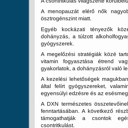
A csontritkulás világszerte körülbelü
A menopauzát elérő nők nagyob
ösztrogénszint miatt.
Egyéb kockázati tényezők közé
dohányzás, a túlzott alkoholfogyas
gyógyszerek.
A megelőzési stratégiák közé tar
vitamin fogyasztása étrend vag
gyakorlatok, a dohányzásról való l
A kezelési lehetőségek magukban
által felírt gyógyszereket, valam
egyensúlyi edzésre és az esésmeg
A DXN természetes összetevőinek
fenntartásában. A következő rés
támogathatják a csontok egé
csontritkulást.