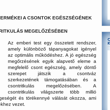
TERMÉKEI A CSONTOK EGÉSZSÉGÉNEK
RITKULÁS MEGELŐZÉSÉBEN
C
Az emberi test egy összetett rendszer,
K
amely különböző tápanyagokat igényel
az optimális működéshez. A jó egészség
megőrzésének egyik alapvető eleme a
megfelelő csont egészség, amely döntő
szerepet játszik a csontváz
szerkezetének támogatásában és a
csontritkulás megelőzésében. A
csontritkulás világszerte több millió
ngeségét és törékennyé válását okozza, ami
khez vezet.