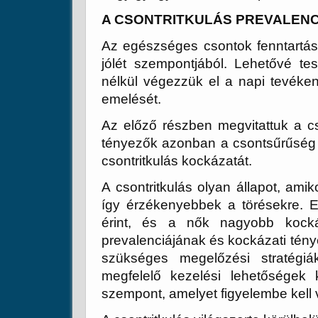
A CSONTRITKULÁS PREVALENC
Az egészséges csontok fenntartás
jólét szempontjából. Lehetővé t
nélkül végezzük el a napi tevéken
emelését.
Az előző részben megvitattuk a 
tényezők azonban a csontsűrűség
csontritkulás kockázatát.
A csontritkulás olyan állapot, am
így érzékenyebbek a törésekre. E
érint, és a nők nagyobb kocká
prevalenciájának és kockázati tén
szükséges megelőzési stratég
megfelelő kezelési lehetőségek
szempont, amelyet figyelembe kell 