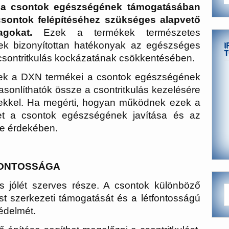
t a csontok egészségének támogatásában
s csontok felépítéséhez szükséges alapvető
gokat.
Ezek a termékek természetes
yek bizonyítottan hatékonyak az egészséges
I
T
 csontritkulás kockázatának csökkentésében.
dnek a DXN termékei a csontok egészségének
asonlíthatók össze a csontritkulás kezelésére
kkel. Ha megérti, hogyan működnek ezek a
het a csontok egészségének javítása és az
e érdekében.
FONTOSSÁGA
s jólét szerves része. A csontok különböző
est szerkezeti támogatását és a létfontosságú
védelmét.