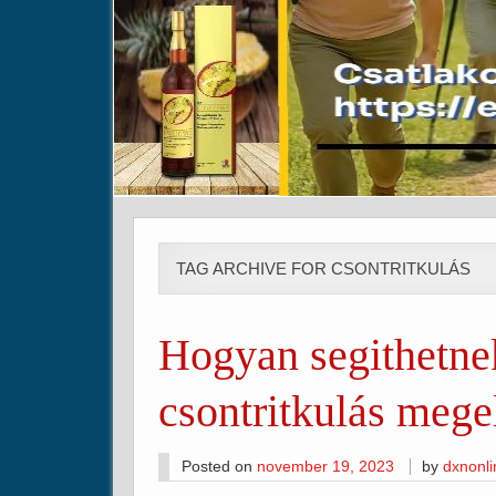
TAG ARCHIVE FOR CSONTRITKULÁS
Hogyan segithetne
csontritkulás meg
Posted on
november 19, 2023
by
dxnonl