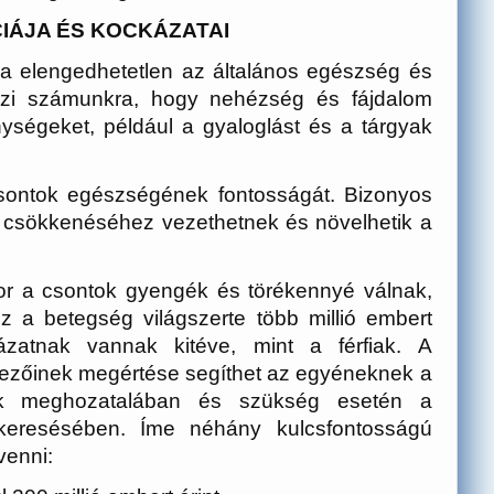
IÁJA ÉS KOCKÁZATAI
a elengedhetetlen az általános egészség és
eszi számunkra, hogy nehézség és fájdalom
ységeket, például a gyaloglást és a tárgyak
csontok egészségének fontosságát. Bizonyos
 csökkenéséhez vezethetnek és növelhetik a
ikor a csontok gyengék és törékennyé válnak,
z a betegség világszerte több millió embert
zatnak vannak kitéve, mint a férfiak. A
yezőinek megértése segíthet az egyéneknek a
iák meghozatalában és szükség esetén a
 keresésében. Íme néhány kulcsfontosságú
venni: