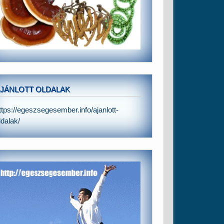
JÁNLOTT OLDALAK
ttps://egeszsegesember.info/ajanlott-
ldalak/