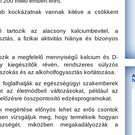
l 200 millió embert érint.
b kockázatnak vannak kitéve a csökkent
 tartozik az alacsony kalciumbevitel, a
ztás, a fizikai aktivitás hiánya és bizonyos
tozik a megfelelő mennyiségű kalcium és D-
y kiegészítők révén, rendszeres súlyzós
eszokás és az alkoholfogyasztás korlátozása.
A
 foglalhatják az egészségügyi szakemberek
int az életmódbeli változásokat, például az
előzésre összpontosító edzésprogramokat.
 megértése előnyös lehet az erős csontok
zben vizsgáljuk meg, hogy termékeik hogyan
szségét, miközben megakadályozzák a