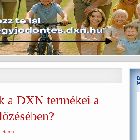
D
k a DXN termékei a
előzésében?
ineteam