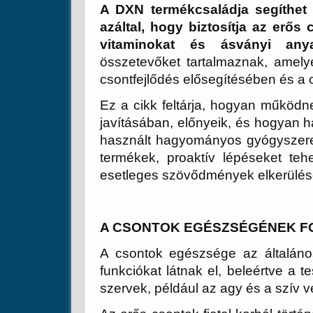
A DXN termékcsaládja segíthe
azáltal, hogy biztosítja az erő
vitaminokat és ásványi anya
összetevőket tartalmaznak, amel
csontfejlődés elősegítésében és a
Ez a cikk feltárja, hogyan műkö
javításában, előnyeik, és hogyan h
használt hagyományos gyógyszere
termékek, proaktív lépéseket te
esetleges szövődmények elkerülés
A CSONTOK EGÉSZSÉGÉNEK 
A csontok egészsége az általáno
funkciókat látnak el, beleértve a t
szervek, például az agy és a szív 