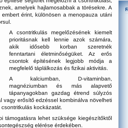
nő építése segíthet megelőzni a csontritkulást,
eznek, amelyek hajlamosabbak a törésekre. A
lió embert érint, különösen a menopauza utáni
rsul.
A csontritkulás megelőzésének kiemelt
prioritásnak kell lennie azok számára,
akik idősebb korban szeretnék
fenntartani életminőségüket. Az erős
csontok építésének legjobb módja a
megfelelő táplálkozás és fizikai aktivitás.
A kalciumban, D-vitaminban,
magnéziumban és más alapvető
tápanyagokban gazdag étrend súlyzós
al vagy erősítő edzéssel kombinálva növelheti
csontritkulás kockázatát.
 támogatásra lehet szüksége kiegészítőktől
csontegészség elérése érdekében.