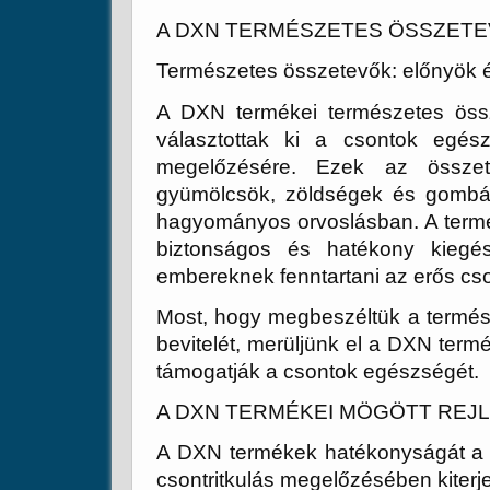
A DXN TERMÉSZETES ÖSSZET
Természetes összetevők: előnyök é
A DXN termékei természetes öss
választottak ki a csontok egés
megelőzésére. Ezek az összet
gyümölcsök, zöldségek és gombá
hagyományos orvoslásban. A term
biztonságos és hatékony kiegész
embereknek fenntartani az erős cso
Most, hogy megbeszéltük a termés
bevitelét, merüljünk el a DXN te
támogatják a csontok egészségét.
A DXN TERMÉKEI MÖGÖTT REJ
A DXN termékek hatékonyságát a
csontritkulás megelőzésében kiterje