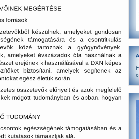
EVŐINEK MEGÉRTÉSE
s források
zetevőkből készülnek, amelyeket gondosan
zségének támogatására és a csontritkulás
evők közé tartoznak a gyógynövények,
k, amelyeket évszázadok óta használnak a
A
észet erejének kihasználásával a DXN képes
h
ítőket biztosítani, amelyek segítenek az
o
ntokat egész életük során.
zetes összetevők előnyeit és azok megfelelő
rmékek mögötti tudományban és abban, hogyan
LŐ TUDOMÁNY
 csontok egészségének támogatásában és a
dt kutatások támasztják alá.