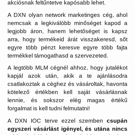
akciósnak feltűntetve kapósabb lehet.
A DXN olyan network marketinges cég, ahol
nemcsak a legkiválóbb minőséget kapod a
legjobb áron, hanem lehetőséget is kapsz
arra, hogy termékeid árát visszakeresd, sőt
egyre több pénzt keresve egyre több fajta
termékkel támogathasd a szervezeted.
A legtöbb MLM cégnél ahhoz, hogy jutalékot
kapjál azok után, akik a te ajánlásodra
csatlakoztak a céghez és vásároltak, havonta
kötelező értékben kell saját vásárlásnak
lennie, és sokszor elég magas értékű
forgalmat is kell tudni felmutatni!
A DXN IOC terve ezzel szemben
csupán
egyszeri vásárlást igényel, és utána nincs