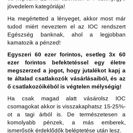
jövedelem kategóriája!
Ha megértetted a lényeget, akkor most már
tudod miért neveztem el az IOC rendszert
Egészség banknak, ahol a legjobban
kamatozik a pénzed!
Egyszeri 60 ezer forintos, esetleg 3x 60
ezer forintos befektetéssel egy életre
megszerzed a jogot, hogy jutalékot kapj a
te általad csatlakozók vásárlásaiból, és az
ő csatlakozóikéból is végtelen mélységig!
Ha csak magad alatt vásárolsz IOC
csomagokat akkor is visszakaphatsz 15-25%-
ot a tagi árból is. De természetesen a
komolyabb pénzek, a más emberek,
ismerősök érdeklődők beléptetése után lesz.