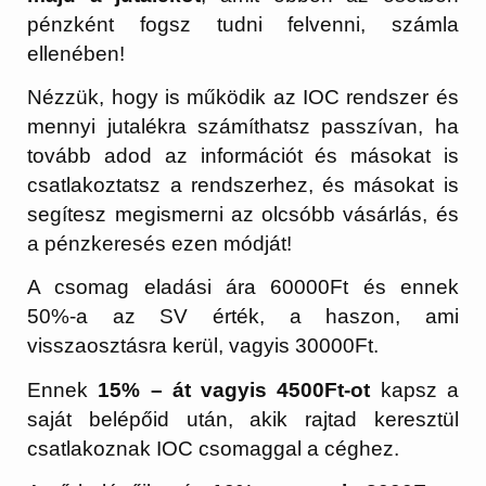
pénzként fogsz tudni felvenni, számla
ellenében!
Nézzük, hogy is működik az IOC rendszer és
mennyi jutalékra számíthatsz passzívan, ha
tovább adod az információt és másokat is
csatlakoztatsz a rendszerhez, és másokat is
segítesz megismerni az olcsóbb vásárlás, és
a pénzkeresés ezen módját!
A csomag eladási ára 60000Ft és ennek
50%-a az SV érték, a haszon, ami
visszaosztásra kerül, vagyis 30000Ft.
Ennek
15% – át vagyis 4500Ft-ot
kapsz a
saját belépőid után, akik rajtad keresztül
csatlakoznak IOC csomaggal a céghez.