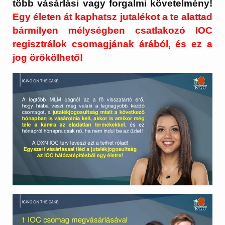
több vásárlási vagy forgalmi követelmény!
Egy életen át kaphatsz jutalékot a te alattad
bármilyen mélységben csatlakozó IOC
regisztrálok csomagjának árából, és ez a
jog örökölhető!