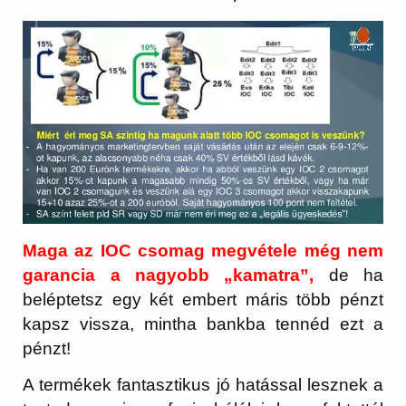
Maga az IOC csomag megvétele még nem
garancia a nagyobb „kamatra”,
de ha
beléptetsz egy két embert máris több pénzt
kapsz vissza, mintha bankba tennéd ezt a
pénzt!
A termékek fantasztikus jó hatással lesznek a