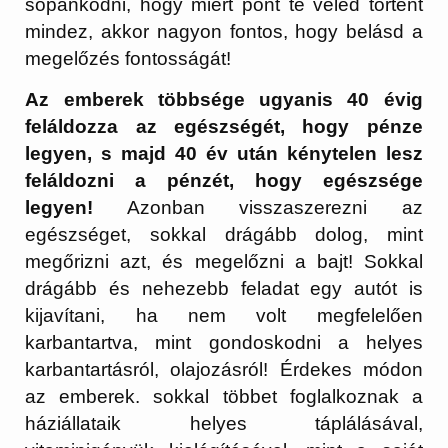
sopánkodni, hogy miért pont te veled történt
mindez, akkor nagyon fontos, hogy belásd a
megelőzés fontosságát!
Az emberek többsége ugyanis 40 évig
feláldozza az egészségét, hogy pénze
legyen, s majd 40 év után kénytelen lesz
feláldozni a pénzét, hogy egészsége
legyen!
Azonban visszaszerezni az
egészséget, sokkal drágább dolog, mint
megőrizni azt, és megelőzni a bajt! Sokkal
drágább és nehezebb feladat egy autót is
kijavítani, ha nem volt megfelelően
karbantartva, mint gondoskodni a helyes
karbantartásról, olajozásról! Érdekes módon
az emberek. sokkal többet foglalkoznak a
háziállataik helyes táplálásával,