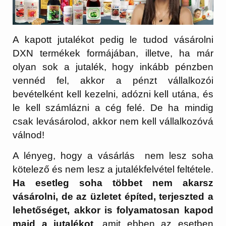
A kapott jutalékot pedig le tudod vásárolni
DXN termékek formájában, illetve, ha már
olyan sok a jutalék, hogy inkább pénzben
vennéd fel, akkor a pénzt vállalkozói
bevételként kell kezelni, adózni kell utána, és
le kell számlázni a cég felé. De ha mindig
csak levásárolod, akkor nem kell vállalkozóvá
válnod!
A lényeg, hogy a vásárlás nem lesz soha
kötelező és nem lesz a jutalékfelvétel feltétele.
Ha esetleg soha többet nem akarsz
vásárolni, de az üzletet építed, terjeszted a
lehetőséget, akkor is folyamatosan kapod
majd a jutalékot
, amit ebben az esetben