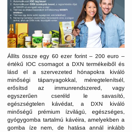
Állíts össze egy 60 ezer forint – 200 euro –
értékű IOC csomagot a DXN termékeiből és
lásd el a szervezeted hónapokra kiváló
minőségi tápanyagokkal, méregtelenítsél,
erősítsd az immunrendszered, vagy
egyszerűen cseréld le savasító,
egészségtelen kávédat, a DXN kiváló
minőségű prémium ízvilágú, egészséges,
gyógygomba tartalmú kávéira, amelyekben a
gomba íze nem, de hatása annál inkább