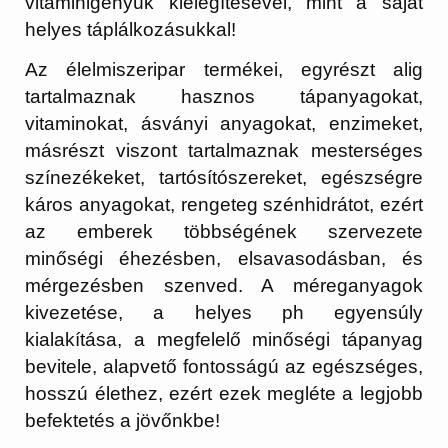
vitaminigényük kielégítésével, mint a saját
helyes táplálkozásukkal!
Az élelmiszeripar termékei, egyrészt alig
tartalmaznak hasznos tápanyagokat,
vitaminokat, ásványi anyagokat, enzimeket,
másrészt viszont tartalmaznak mesterséges
színezékeket, tartósítószereket, egészségre
káros anyagokat, rengeteg szénhidrátot, ezért
az emberek többségének szervezete
minőségi éhezésben, elsavasodásban, és
mérgezésben szenved. A méreganyagok
kivezetése, a helyes ph egyensúly
kialakítása, a megfelelő minőségi tápanyag
bevitele, alapvető fontosságú az egészséges,
hosszú élethez, ezért ezek megléte a legjobb
befektetés a jövőnkbe!