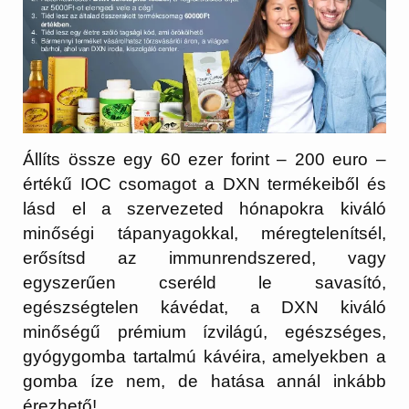
Állíts össze egy 60 ezer forint – 200 euro –
értékű IOC csomagot a DXN termékeiből és
lásd el a szervezeted hónapokra kiváló
minőségi tápanyagokkal, méregtelenítsél,
erősítsd az immunrendszered, vagy
egyszerűen cseréld le savasító,
egészségtelen kávédat, a DXN kiváló
minőségű prémium ízvilágú, egészséges,
gyógygomba tartalmú kávéira, amelyekben a
gomba íze nem, de hatása annál inkább
érezhető!