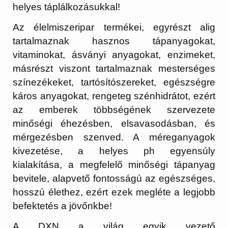
helyes táplálkozásukkal!
Az élelmiszeripar termékei, egyrészt alig
tartalmaznak hasznos tápanyagokat,
vitaminokat, ásványi anyagokat, enzimeket,
másrészt viszont tartalmaznak mesterséges
színezékeket, tartósítószereket, egészségre
káros anyagokat, rengeteg szénhidrátot, ezért
az emberek többségének szervezete
minőségi éhezésben, elsavasodásban, és
mérgezésben szenved. A méreganyagok
kivezetése, a helyes ph egyensúly
kialakítása, a megfelelő minőségi tápanyag
bevitele, alapvető fontosságú az egészséges,
hosszú élethez, ezért ezek megléte a legjobb
befektetés a jövőnkbe!
A DXN a világ egyik vezető