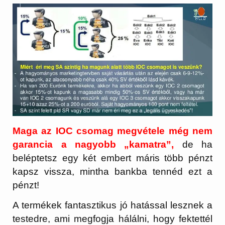
Maga az IOC csomag megvétele még nem
garancia a nagyobb „kamatra”,
de ha
beléptetsz egy két embert máris több pénzt
kapsz vissza, mintha bankba tennéd ezt a
pénzt!
A termékek fantasztikus jó hatással lesznek a
testedre, ami megfogja hálálni, hogy fektettél