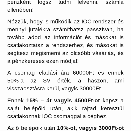
pénzként fogsz tudni felvenni, számla
ellenében!
Nézzük, hogy is működik az IOC rendszer és
mennyi jutalékra számíthatsz passzívan, ha
tovább adod az információt és másokat is
csatlakoztatsz a rendszerhez, és másokat is
segítesz megismerni az olcsóbb vásárlás, és
a pénzkeresés ezen módját!
A csomag eladási ára 60000Ft és ennek
50%-a az SV érték, a haszon, ami
visszaosztásra kerül, vagyis 30000Ft.
Ennek
15% – át vagyis 4500Ft-ot
kapsz a
saját belépőid után, akik rajtad keresztül
csatlakoznak IOC csomaggal a céghez.
Az ő belépőik után
10%-ot, vagyis 3000Ft-ot