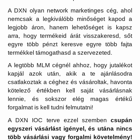
A DXN olyan network marketinges cég, ahol
nemcsak a legkiválóbb minőséget kapod a
legjobb áron, hanem lehetőséget is kapsz
arra, hogy termékeid árát visszakeresd, sőt
egyre több pénzt keresve egyre több fajta
termékkel támogathasd a szervezeted.
A legtöbb MLM cégnél ahhoz, hogy jutalékot
kapjál azok után, akik a te ajánlásodra
csatlakoztak a céghez és vásároltak, havonta
kötelező értékben kell saját vásárlásnak
lennie, és sokszor elég magas értékű
forgalmat is kell tudni felmutatni!
A DXN IOC terve ezzel szemben
csupán
egyszeri vásárlást igényel, és utána nincs
több vásárlási vagy forgalmi követelmény!