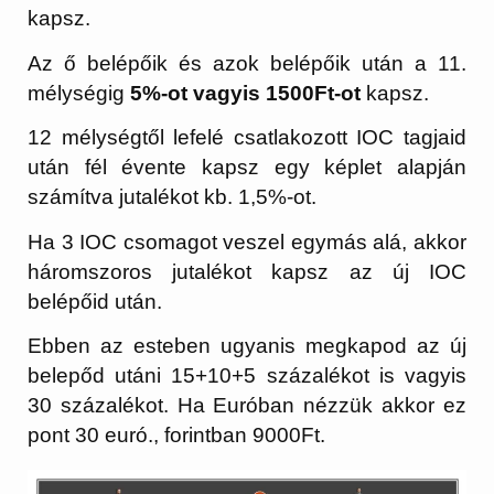
kapsz.
Az ő belépőik és azok belépőik után a 11.
mélységig
5%-ot vagyis 1500Ft-ot
kapsz.
12 mélységtől lefelé csatlakozott IOC tagjaid
után fél évente kapsz egy képlet alapján
számítva jutalékot kb. 1,5%-ot.
Ha 3 IOC csomagot veszel egymás alá, akkor
háromszoros jutalékot kapsz az új IOC
belépőid után.
Ebben az esteben ugyanis megkapod az új
belepőd utáni 15+10+5 százalékot is vagyis
30 százalékot. Ha Euróban nézzük akkor ez
pont 30 euró., forintban 9000Ft.