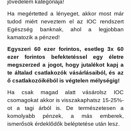
jövedelem kategóriája!
Ha megértetted a lényeget, akkor most már
tudod miért neveztem el az IOC rendszert
Egészség banknak, ahol a legjobban
kamatozik a pénzed!
Egyszeri 60 ezer forintos, esetleg 3x 60
ezer forintos befektetéssel egy életre
megszerzed a jogot, hogy jutalékot kapj a
te általad csatlakozók vásárlásaiból, és az
ő csatlakozóikéból is végtelen mélységig!
Ha csak magad alatt vásárolsz IOC
csomagokat akkor is visszakaphatsz 15-25%-
ot a tagi árból is. De természetesen a
komolyabb pénzek, a más emberek,
ismerősök érdeklődők beléptetése után lesz.