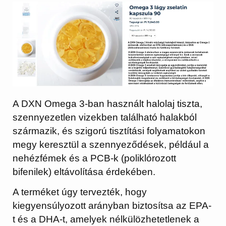
A DXN Omega 3-ban használt halolaj tiszta,
szennyezetlen vizekben található halakból
származik, és szigorú tisztítási folyamatokon
megy keresztül a szennyeződések, például a
nehézfémek és a PCB-k (poliklórozott
bifenilek) eltávolítása érdekében.
A terméket úgy tervezték, hogy
kiegyensúlyozott arányban biztosítsa az EPA-
t és a DHA-t, amelyek nélkülözhetetlenek a