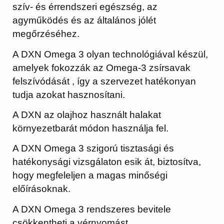
szív- és érrendszeri egészség, az
agyműködés és az általános jólét
megőrzéséhez.
A DXN Omega 3 olyan technológiával készül,
amelyek fokozzák az Omega-3 zsírsavak
felszívódását , így a szervezet hatékonyan
tudja azokat hasznosítani.
A DXN az olajhoz használt halakat
környezetbarát módon használja fel.
A DXN Omega 3 szigorú tisztasági és
hatékonysági vizsgálaton esik át, biztosítva,
hogy megfeleljen a magas minőségi
előírásoknak.
A DXN Omega 3 rendszeres bevitele
csökkentheti a vérnyomást.