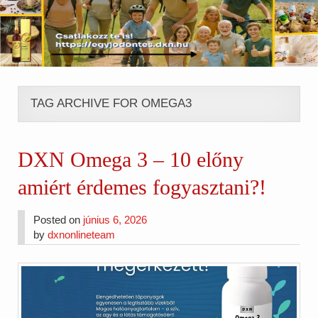
TAG ARCHIVE FOR OMEGA3
DXN Omega 3 – 10 előny
amiért érdemes fogyasztani?!
Posted on
június 6, 2026
by
dxnonlineteam