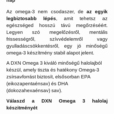
nap
Az omega-3 nem csodaszer, de
az egyik
legbiztosabb lépés
, amit tehetsz az
egészséged hosszú távú megőrzéséért.
Legyen szó megelőzésről, mentális
frissességről, szívvédelemről vagy
gyulladáscsökkentésről, egy jó minőségű
omega-3 készítmény stabil alapot jelent.
A DXN Omega 3 kiváló minőségű halolajból
készül, amely tiszta és hatékony Omega-3
zsírsavforrást biztosít, elsősorban EPA
(eikozapentaénsav) és DHA
(dokozahexaénsav) sav).
Válaszd a DXN Omega 3 halolaj
készitményét