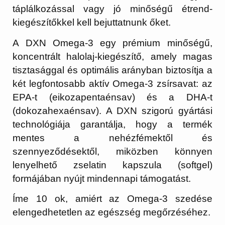
táplálkozással vagy jó minőségű étrend-
kiegészítőkkel kell bejuttatnunk őket.
A
DXN Omega-3
egy prémium minőségű,
koncentrált halolaj-kiegészítő, amely magas
tisztasággal és optimális arányban biztosítja a
két legfontosabb aktív Omega-3 zsírsavat: az
EPA-t
(eikozapentaénsav) és a
DHA-t
(dokozahexaénsav). A DXN szigorú gyártási
technológiája garantálja, hogy a termék
mentes a nehézfémektől és
szennyeződésektől, miközben könnyen
lenyelhető zselatin kapszula (softgel)
formájában nyújt mindennapi támogatást.
Íme 10 ok, amiért az Omega-3 szedése
elengedhetetlen az egészség megőrzéséhez.