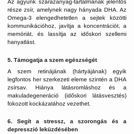
Az agyunk szárazanyag-tartalmának jelentős
része zsír, amelynek nagy hányada DHA. Az
Omega-3 elengedhetetlen a sejtek közötti
kommunikációhoz, javítja a koncentrációt, a
memóriát, és lassítja az időskori szellemi
hanyatlást.
5. Támogatja a szem egészségét
A szem retinájának (hártyájának) egyik
legfontos her szerkezeti eleme szintén a DHA
zsírsav. Hiánya látásromláshoz és a
makuladegeneráció (időskori látásvesztés)
fokozott kockázatához vezethet.
6. Segít a stressz, a szorongás és a
depresszió leküzdésében