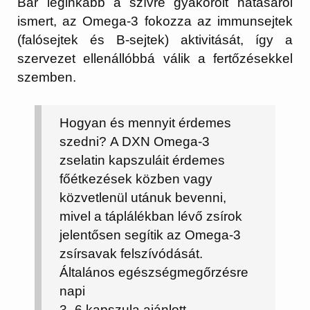
Bár leginkább a szívre gyakorolt hatásáról
ismert, az Omega-3 fokozza az immunsejtek
(falósejtek és B-sejtek) aktivitását, így a
szervezet ellenállóbbá válik a fertőzésekkel
szemben.
Hogyan és mennyit érdemes
szedni?
A DXN Omega-3
zselatin kapszuláit érdemes
főétkezések közben vagy
közvetlenül utánuk
bevenni,
mivel a táplálékban lévő zsírok
jelentősen segítik az Omega-3
zsírsavak felszívódását.
Általános egészségmegőrzésre
napi
3 -6
kapszula
ajánlott