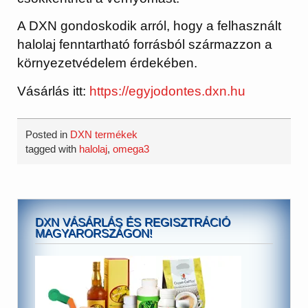
A DXN gondoskodik arról, hogy a felhasznált
halolaj fenntartható forrásból származzon a
környezetvédelem érdekében.
Vásárlás itt:
https://egyjodontes.dxn.hu
Posted in
DXN termékek
tagged with
halolaj
,
omega3
DXN VÁSÁRLÁS ÉS REGISZTRÁCIÓ
MAGYARORSZÁGON!