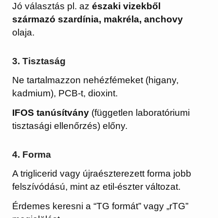
Jó választás pl. az
északi vizekből
származó szardínia, makréla, anchovy
olaja.
3.
Tisztaság
Ne tartalmazzon nehézfémeket (higany,
kadmium), PCB-t, dioxint.
IFOS tanúsítvány
(független laboratóriumi
tisztasági ellenőrzés) előny.
4.
Forma
A triglicerid vagy újraészterezett forma jobb
felszívódású, mint az etil-észter változat.
Érdemes keresni a “TG formát” vagy „rTG”