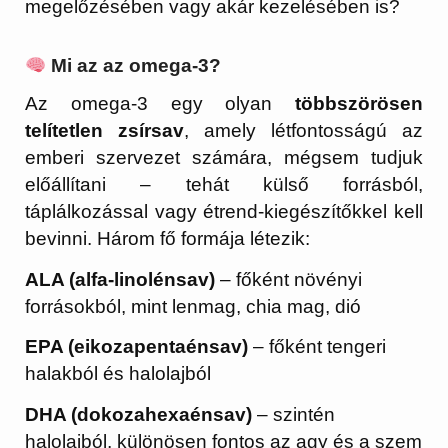
megelőzésében vagy akár kezelésében is?
Mi az az omega-3?
Az omega-3 egy olyan
többszörösen
telítetlen zsírsav
, amely létfontosságú az
emberi szervezet számára, mégsem tudjuk
előállítani – tehát külső forrásból,
táplálkozással vagy étrend-kiegészítőkkel kell
bevinni. Három fő formája létezik:
ALA (alfa-linolénsav)
– főként növényi
forrásokból, mint lenmag, chia mag, dió
EPA (eikozapentaénsav)
– főként tengeri
halakból és halolajból
DHA (dokozahexaénsav)
– szintén
halolajból, különösen fontos az agy és a szem