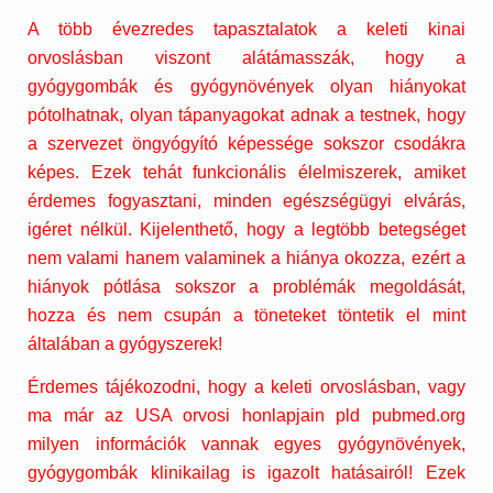
A több évezredes tapasztalatok a keleti kinai
orvoslásban viszont alátámasszák, hogy a
gyógygombák és gyógynövények olyan hiányokat
pótolhatnak, olyan tápanyagokat adnak a testnek, hogy
a szervezet öngyógyító képessége sokszor csodákra
képes. Ezek tehát funkcionális élelmiszerek, amiket
érdemes fogyasztani, minden egészségügyi elvárás,
igéret nélkül. Kijelenthető, hogy a legtöbb betegséget
nem valami hanem valaminek a hiánya okozza, ezért a
hiányok pótlása sokszor a problémák megoldását,
hozza és nem csupán a töneteket töntetik el mint
általában a gyógyszerek!
Érdemes tájékozodni, hogy a keleti orvoslásban, vagy
ma már az USA orvosi honlapjain pld pubmed.org
milyen információk vannak egyes gyógynövények,
gyógygombák klinikailag is igazolt hatásairól! Ezek