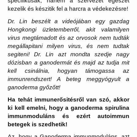
specifikusak, hanem a szervezet egészét
kezelik és készitik fel a harcra a védekezésre!
Dr. Lin beszélt a videójában egy gazdag
Hongkongi üzletemberről, akit valamilyen
virus megtámadott és az orvosok nem tudták
megállapitani milyen virus, és nem tudtak
segiteni! Dr. Lin azt mondta szedje nagy
dózisban a ganodermát és majd az tudja mit
kell csinálnia, hogyan támogassa az
immunrendszert! A beteg meggyógyult a
ganoderma győzőtt!
Ha tehát immunerősitésről van szó, akkor
ki kell emelni, hogy a ganoderma spirulina
immunmoduláns és ezért autoimmun
betegek is szedhetik!
Az, hogy a Ganoderma immunmoduláns, azt