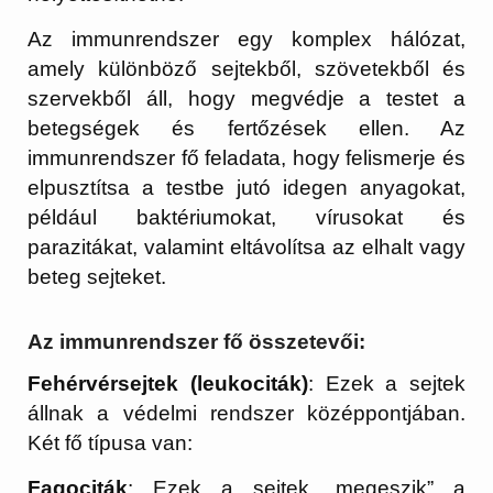
Az immunrendszer egy komplex hálózat,
amely különböző sejtekből, szövetekből és
szervekből áll, hogy megvédje a testet a
betegségek és fertőzések ellen. Az
immunrendszer fő feladata, hogy felismerje és
elpusztítsa a testbe jutó idegen anyagokat,
például baktériumokat, vírusokat és
parazitákat, valamint eltávolítsa az elhalt vagy
beteg sejteket.
Az immunrendszer fő összetevői:
Fehérvérsejtek (leukociták)
: Ezek a sejtek
állnak a védelmi rendszer középpontjában.
Két fő típusa van:
Fagociták
: Ezek a sejtek „megeszik” a