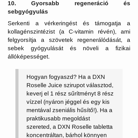
10. Gyorsabb regeneráció és
sebgyógyulás
Serkenti a vérkeringést és támogatja a
kollagénszintézist (a C-vitamin révén), ami
felgyorsítja a szövetek regenerálódását, a
sebek gyógyulását és növeli a fizikai
állóképességet.
Hogyan fogyaszd?
Ha a
DXN
Roselle Juice
szirupot választod,
keverj el 1 rész sűrítményt 8 rész
vízzel (nyáron jéggel és egy kis
mentával zseniális hűsítő!). Ha a
praktikusabb megoldást
szereted, a
DXN Roselle tabletta
koncentráltan, bárhol könnyen