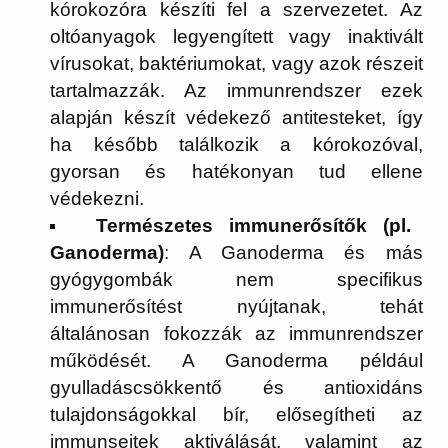
kórokozóra készíti fel a szervezetet. Az
oltóanyagok legyengített vagy inaktivált
vírusokat, baktériumokat, vagy azok részeit
tartalmazzák. Az immunrendszer ezek
alapján készít védekező antitesteket, így
ha később találkozik a kórokozóval,
gyorsan és hatékonyan tud ellene
védekezni.
Természetes immunerősítők (pl.
Ganoderma)
: A Ganoderma és más
gyógygombák nem specifikus
immunerősítést nyújtanak, tehát
általánosan fokozzák az immunrendszer
működését. A Ganoderma például
gyulladáscsökkentő és antioxidáns
tulajdonságokkal bír, elősegítheti az
immunsejtek aktiválását, valamint az