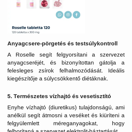
Anyagcsere-pörgetés és testsúlykontroll
A Roselle segít felgyorsítani a szervezet
anyagcseréjét, és bizonyítottan gátolja a
felesleges zsírok felhalmozódását. Ideális
kiegészítője a súlycsökkentő diétáknak.
5. Természetes vízhajtó és vesetisztító
Enyhe vízhajtó (diuretikus) tulajdonságú, ami
anélkül segít átmosni a veséket és kiüríteni a
felgyülemlett méreganyagokat, hogy
felborítaná a szervezet elektrolit-háztartását.