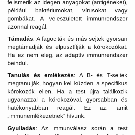
felismerik az idegen anyagokat (antigéneket),
például baktériumokat, vírusokat vagy
gombákat. A veleszületett immunrendszer
azonnal reagál.
Támadás
: A fagociták és más sejtek gyorsan
megtámadják és elpusztítják a kórokozókat.
Ha ez nem elég, az adaptív immunrendszer
beindul.
Tanulás és emlékezés
: A B- és T-sejtek
megtanulják, hogyan kell küzdeni a specifikus
kórokozók ellen. Ha a test újra találkozik
ugyanazzal a kórokozóval, gyorsabban és
hatékonyabban reagál. Ez az, amit
„immunemlékezetnek” hívunk.
Gyulladás
: Az immunválasz során a test