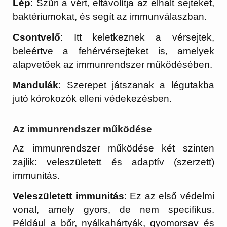
Lép
: Szűri a vért, eltávolítja az elhalt sejteket,
baktériumokat, és segít az immunválaszban.
Csontvelő
: Itt keletkeznek a vérsejtek,
beleértve a fehérvérsejteket is, amelyek
alapvetőek az immunrendszer működésében.
Mandulák
: Szerepet játszanak a légutakba
jutó kórokozók elleni védekezésben.
Az immunrendszer működése
Az immunrendszer működése két szinten
zajlik: veleszületett és adaptív (szerzett)
immunitás.
Veleszületett immunitás
: Ez az első védelmi
vonal, amely gyors, de nem specifikus.
Például a bőr, nyálkahártyák, gyomorsav és