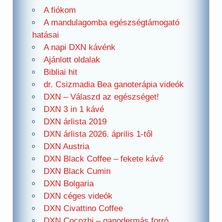
A fiókom
A mandulagomba egészségtámogató
hatásai
A napi DXN kávénk
Ajánlott oldalak
Bibliai hit
dr. Csizmadia Bea ganoterápia videók
DXN – Válaszd az egészséget!
DXN 3 in 1 kávé
DXN árlista 2019
DXN árlista 2026. április 1-től
DXN Austria
DXN Black Coffee – fekete kávé
DXN Black Cumin
DXN Bolgaria
DXN céges videók
DXN Civattino Coffee
DXN Cocozhi – ganodermás forró