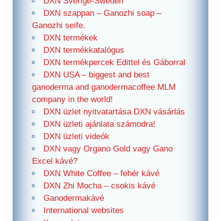
DXN Sverige-Sweden
DXN szappan – Ganozhi soap –
Ganozhi seife.
DXN termékek
DXN termékkatalógus
DXN termékpercek Edittel és Gáborral
DXN USA – biggest and best
ganoderma and ganodermacoffee MLM
company in the world!
DXN üzlet nyitvatartása DXN vásárlás
DXN üzleti ajánlata számodra!
DXN üzleti videók
DXN vagy Organo Gold vagy Gano
Excel kávé?
DXN White Coffee – fehér kávé
DXN Zhi Mocha – csokis kávé
Ganodermakávé
International websites