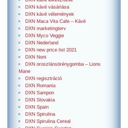
DXN kávé vásárlása
DXN kávé vélemények
DXN Maca Vita Cafe – Kávé
DXN marketingterv
DXN Myco Veggie
DXN Nederland
DXN new price list 2021
DXN Noni
DXN oroszlánsörénygomba – Lions
Mane
DXN regisztráció
DXN Romania
DXN Sampon
DXN Slovakia
DXN Spain
DXN Spirulina
DXN Spirulina Cereal