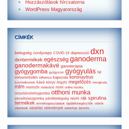
Hozzászólások hírcsatorna
WordPress Magyarország
CÍMKÉK
dxn
betegség
cordyceps
depresszió
COVID-19
ganoderma
egészség
dxntermékek
ganodermakávé
ganoterápia
gyógyulás
gyógygomba
hit
gyógyszer
koronavírus
kapszula
immunerősítés
influenza
megelőzés
kávé
könyv
lingzhi
kozmetikumok
mengkudu
mlm
noni
morinzhi
motiváció
online munka
otthoni munka
oroszlánsörénygomba
spirulina
rák
reishi
pecsétviaszgomba
pánikbetegség
termékek
terméktapasztalatok
táplálékkiegészítők
videók
vásárlás
vélemények
vitaminok
webshop
átverés