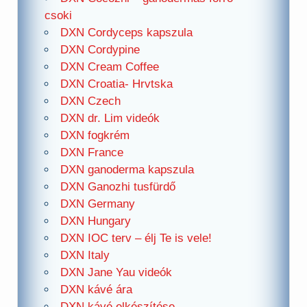
csoki
DXN Cordyceps kapszula
DXN Cordypine
DXN Cream Coffee
DXN Croatia- Hrvtska
DXN Czech
DXN dr. Lim videók
DXN fogkrém
DXN France
DXN ganoderma kapszula
DXN Ganozhi tusfürdő
DXN Germany
DXN Hungary
DXN IOC terv – élj Te is vele!
DXN Italy
DXN Jane Yau videók
DXN kávé ára
DXN kávé elkészítése