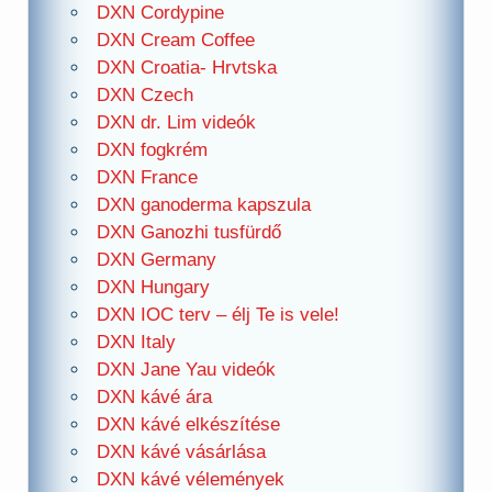
DXN Cordypine
DXN Cream Coffee
DXN Croatia- Hrvtska
DXN Czech
DXN dr. Lim videók
DXN fogkrém
DXN France
DXN ganoderma kapszula
DXN Ganozhi tusfürdő
DXN Germany
DXN Hungary
DXN IOC terv – élj Te is vele!
DXN Italy
DXN Jane Yau videók
DXN kávé ára
DXN kávé elkészítése
DXN kávé vásárlása
DXN kávé vélemények