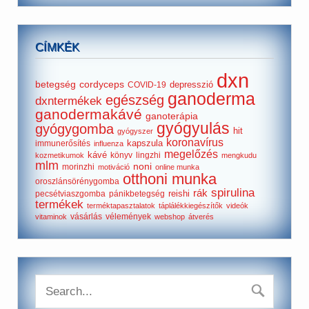
CÍMKÉK
dxn
betegség
cordyceps
depresszió
COVID-19
ganoderma
egészség
dxntermékek
ganodermakávé
ganoterápia
gyógyulás
gyógygomba
hit
gyógyszer
koronavírus
kapszula
immunerősítés
influenza
megelőzés
kávé
könyv
lingzhi
kozmetikumok
mengkudu
mlm
noni
morinzhi
motiváció
online munka
otthoni munka
oroszlánsörénygomba
spirulina
rák
reishi
pecsétviaszgomba
pánikbetegség
termékek
terméktapasztalatok
táplálékkiegészítők
videók
vásárlás
vélemények
vitaminok
webshop
átverés