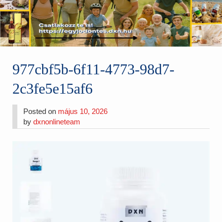
977cbf5b-6f11-4773-98d7-
2c3fe5e15af6
Posted on
május 10, 2026
by
dxnonlineteam