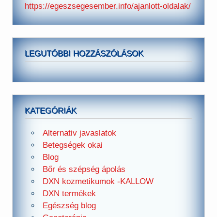
https://egeszsegesember.info/ajanlott-oldalak/
LEGUTÓBBI HOZZÁSZÓLÁSOK
KATEGÓRIÁK
Alternativ javaslatok
Betegségek okai
Blog
Bőr és szépség ápolás
DXN kozmetikumok -KALLOW
DXN termékek
Egészség blog