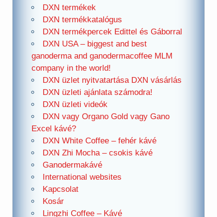
DXN termékek
DXN termékkatalógus
DXN termékpercek Edittel és Gáborral
DXN USA – biggest and best
ganoderma and ganodermacoffee MLM
company in the world!
DXN üzlet nyitvatartása DXN vásárlás
DXN üzleti ajánlata számodra!
DXN üzleti videók
DXN vagy Organo Gold vagy Gano
Excel kávé?
DXN White Coffee – fehér kávé
DXN Zhi Mocha – csokis kávé
Ganodermakávé
International websites
Kapcsolat
Kosár
Lingzhi Coffee – Kávé