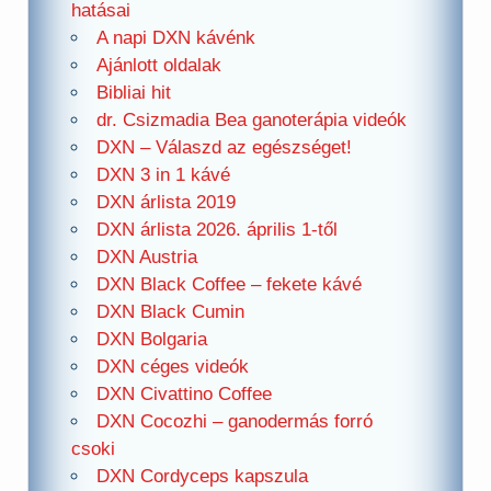
hatásai
A napi DXN kávénk
Ajánlott oldalak
Bibliai hit
dr. Csizmadia Bea ganoterápia videók
DXN – Válaszd az egészséget!
DXN 3 in 1 kávé
DXN árlista 2019
DXN árlista 2026. április 1-től
DXN Austria
DXN Black Coffee – fekete kávé
DXN Black Cumin
DXN Bolgaria
DXN céges videók
DXN Civattino Coffee
DXN Cocozhi – ganodermás forró
csoki
DXN Cordyceps kapszula