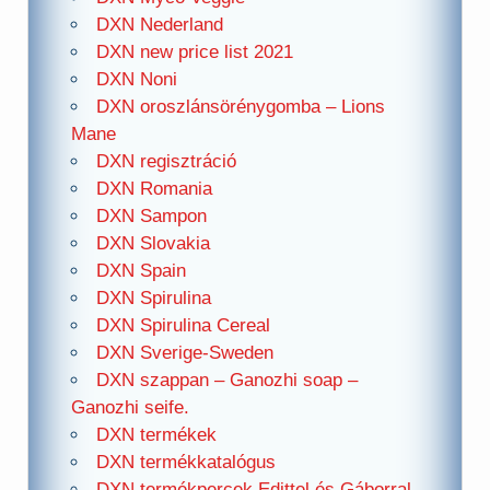
DXN Nederland
DXN new price list 2021
DXN Noni
DXN oroszlánsörénygomba – Lions
Mane
DXN regisztráció
DXN Romania
DXN Sampon
DXN Slovakia
DXN Spain
DXN Spirulina
DXN Spirulina Cereal
DXN Sverige-Sweden
DXN szappan – Ganozhi soap –
Ganozhi seife.
DXN termékek
DXN termékkatalógus
DXN termékpercek Edittel és Gáborral