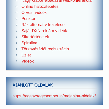
Nagy Gábor előadásai webkonferenciái
Online hálózatépítés
Orvosi videók
Pénztár
Rák alternatív kezelése
Saját DXN reklám videók
Sikertörténetek
Spirulina
Törzsvásárlói regisztráció
Üzlet
Videók
AJÁNLOTT OLDALAK
https://egeszsegesember.info/ajanlott-oldalak/