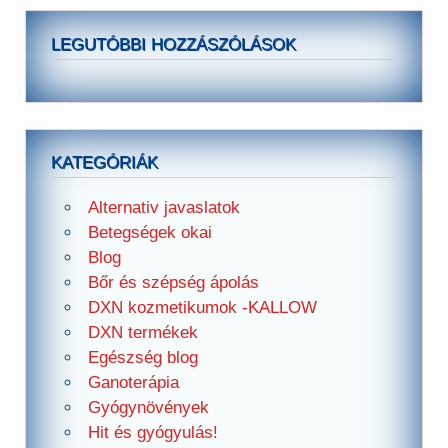
LEGUTÓBBI HOZZÁSZÓLÁSOK
KATEGÓRIÁK
Alternativ javaslatok
Betegségek okai
Blog
Bőr és szépség ápolás
DXN kozmetikumok -KALLOW
DXN termékek
Egészség blog
Ganoterápia
Gyógynövények
Hit és gyógyulás!