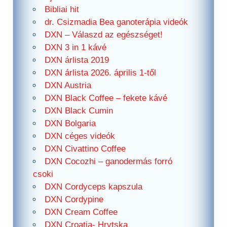
Bibliai hit
dr. Csizmadia Bea ganoterápia videók
DXN – Válaszd az egészséget!
DXN 3 in 1 kávé
DXN árlista 2019
DXN árlista 2026. április 1-től
DXN Austria
DXN Black Coffee – fekete kávé
DXN Black Cumin
DXN Bolgaria
DXN céges videók
DXN Civattino Coffee
DXN Cocozhi – ganodermás forró
csoki
DXN Cordyceps kapszula
DXN Cordypine
DXN Cream Coffee
DXN Croatia- Hrvtska