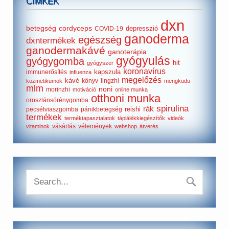
CÍMKÉK
dxn
betegség
cordyceps
depresszió
COVID-19
ganoderma
egészség
dxntermékek
ganodermakávé
ganoterápia
gyógyulás
gyógygomba
hit
gyógyszer
koronavírus
kapszula
immunerősítés
influenza
megelőzés
kávé
könyv
lingzhi
kozmetikumok
mengkudu
mlm
noni
morinzhi
motiváció
online munka
otthoni munka
oroszlánsörénygomba
spirulina
rák
reishi
pecsétviaszgomba
pánikbetegség
termékek
terméktapasztalatok
táplálékkiegészítők
videók
vásárlás
vélemények
vitaminok
webshop
átverés