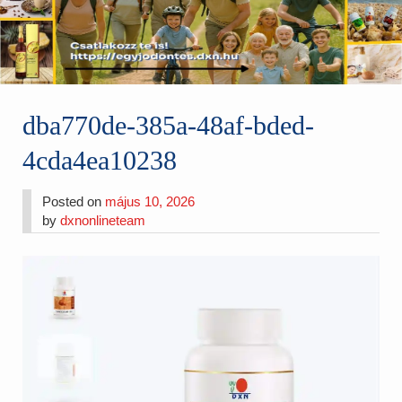
dba770de-385a-48af-bded-
4cda4ea10238
Posted on
május 10, 2026
by
dxnonlineteam