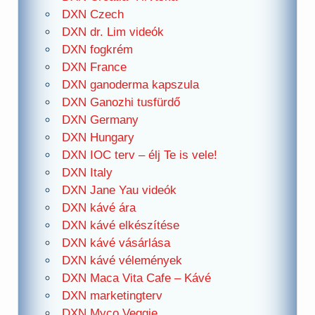
DXN Czech
DXN dr. Lim videók
DXN fogkrém
DXN France
DXN ganoderma kapszula
DXN Ganozhi tusfürdő
DXN Germany
DXN Hungary
DXN IOC terv – élj Te is vele!
DXN Italy
DXN Jane Yau videók
DXN kávé ára
DXN kávé elkészítése
DXN kávé vásárlása
DXN kávé vélemények
DXN Maca Vita Cafe – Kávé
DXN marketingterv
DXN Myco Veggie