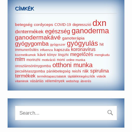
CÍMKÉK
dxn
betegség
cordyceps
depresszió
COVID-19
ganoderma
egészség
dxntermékek
ganodermakávé
ganoterápia
gyógyulás
gyógygomba
hit
gyógyszer
koronavírus
kapszula
immunerősítés
influenza
megelőzés
kávé
könyv
lingzhi
kozmetikumok
mengkudu
mlm
noni
morinzhi
motiváció
online munka
otthoni munka
oroszlánsörénygomba
spirulina
rák
reishi
pecsétviaszgomba
pánikbetegség
termékek
terméktapasztalatok
táplálékkiegészítők
videók
vásárlás
vélemények
vitaminok
webshop
átverés