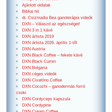
Ajánlott oldalak
Bibliai hit
dr. Csizmadia Bea ganoterápia videók
DXN – Válaszd az egészséget!
DXN 3 in 1 kávé
DXN árlista 2019
DXN árlista 2026. április 1-től
DXN Austria
DXN Black Coffee – fekete kávé
DXN Black Cumin
DXN Bolgaria
DXN céges videók
DXN Civattino Coffee
DXN Cocozhi – ganodermás forró
csoki
DXN Cordyceps kapszula
DXN Cordypine
DXN Cream Coffee