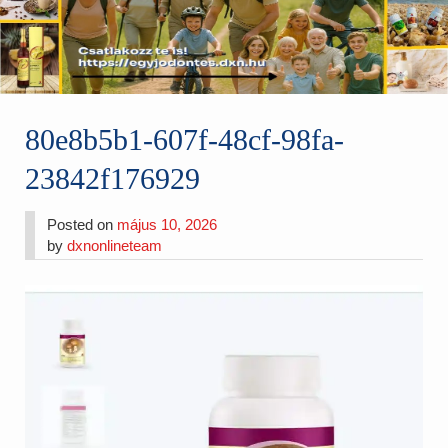
80e8b5b1-607f-48cf-98fa-
23842f176929
Posted on
május 10, 2026
by
dxnonlineteam