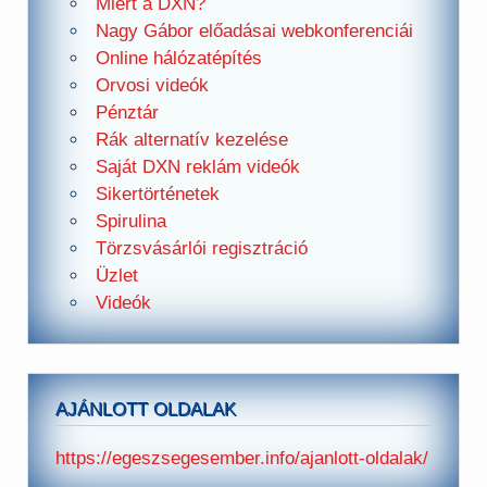
Miért a DXN?
Nagy Gábor előadásai webkonferenciái
Online hálózatépítés
Orvosi videók
Pénztár
Rák alternatív kezelése
Saját DXN reklám videók
Sikertörténetek
Spirulina
Törzsvásárlói regisztráció
Üzlet
Videók
AJÁNLOTT OLDALAK
https://egeszsegesember.info/ajanlott-oldalak/