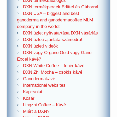
DXN termékkatalógus
DXN termékpercek Edittel és Gáborral
DXN USA – biggest and best
ganoderma and ganodermacoffee MLM
company in the world!
DXN üzlet nyitvatartása DXN vásárlás
DXN üzleti ajánlata számodra!
DXN üzleti videók
DXN vagy Organo Gold vagy Gano
Excel kávé?
DXN White Coffee – fehér kávé
DXN Zhi Mocha – csokis kávé
Ganodermakávé
International websites
Kapcsolat
Kosár
Lingzhi Coffee – Kávé
Miért a DXN?