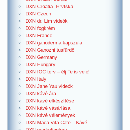
DXN Croatia- Hrvtska
DXN Czech
DXN dr. Lim videók
DXN fogkrém
DXN France
DXN ganoderma kapszula
DXN Ganozhi tusfürdő
DXN Germany
DXN Hungary
DXN IOC terv – élj Te is vele!
DXN Italy
DXN Jane Yau videók
DXN kávé ára
DXN kávé elkészítése
DXN kávé vásárlása
DXN kávé vélemények
DXN Maca Vita Cafe – Kávé
DXN marketingterv