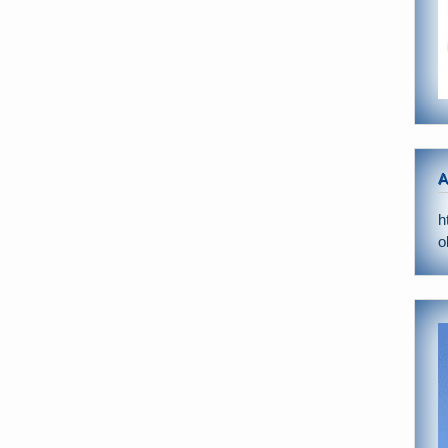
A
h
o