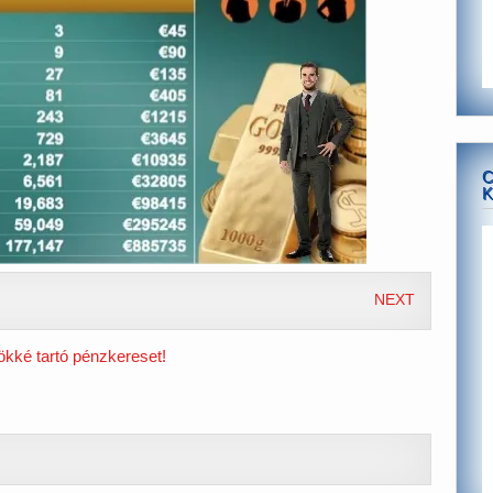
C
K
NEXT
ökké tartó pénzkereset!