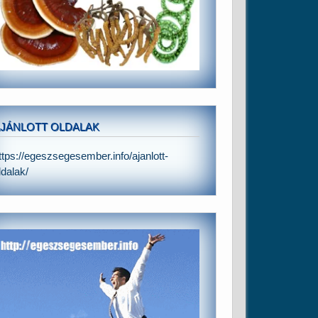
JÁNLOTT OLDALAK
ttps://egeszsegesember.info/ajanlott-
ldalak/