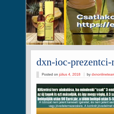
dxn-ioc-prezentci
Posted on
július 4, 2018
by
dxnonlinetea