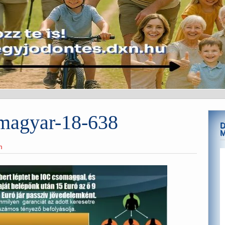
-magyar-18-638
D
m